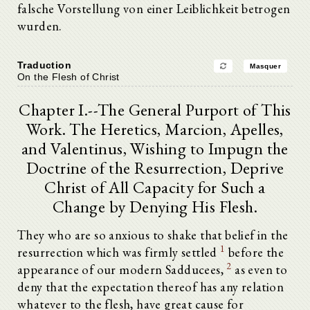
falsche Vorstellung von einer Leiblichkeit betrogen
wurden.
Traduction
Masquer
On the Flesh of Christ
Chapter I.--The General Purport of This
Work. The Heretics, Marcion, Apelles,
and Valentinus, Wishing to Impugn the
Doctrine of the Resurrection, Deprive
Christ of All Capacity for Such a
Change by Denying His Flesh.
They who are so anxious to shake that belief in the
1
resurrection which was firmly settled
before the
2
appearance of our modern Sadducees,
as even to
deny that the expectation thereof has any relation
whatever to the flesh, have great cause for