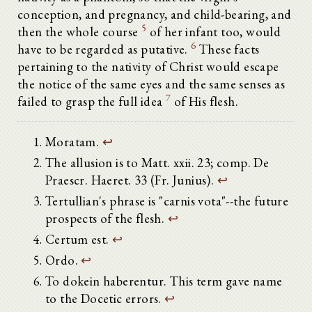
conception, and pregnancy, and child-bearing, and
5
then the whole course
of her infant too, would
6
have to be regarded as putative.
These facts
pertaining to the nativity of Christ would escape
the notice of the same eyes and the same senses as
7
failed to grasp the full idea
of His flesh.
Moratam.
↩
The allusion is to Matt. xxii. 23; comp. De
Praescr. Haeret. 33 (Fr. Junius).
↩
Tertullian's phrase is "carnis vota"--the future
prospects of the flesh.
↩
Certum est.
↩
Ordo.
↩
To dokein haberentur. This term gave name
to the Docetic errors.
↩