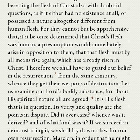
besetting the flesh of Christ also with doubtful
questions, as if it either had no existence at all, or
possessed a nature altogether different from
human flesh. For they cannot but be apprehensive
that, if it be once determined that Christ's flesh
was human, a presumption would immediately
arise in opposition to them, that that flesh must by
all means rise again, which has already risen in
Christ. Therefore we shall have to guard our belief
3
in the resurrection
from the same armoury,
whence they get their weapons of destruction. Let
us examine our Lord's bodily substance, for about
4
His spiritual nature all are agreed.
It is His flesh
that is in question. Its verity and quality are the
points in dispute. Did it ever exist? whence was it
derived? and of what kind was it? If we succeed in
demonstrating it, we shall lay down a law for our
own resurrection. Marcion, in order that he might