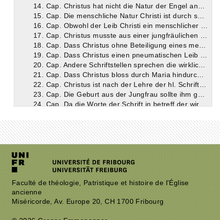
14. Cap. Christus hat nicht die Natur der Engel angenommen.
15. Cap. Die menschliche Natur Christi ist durch seine eigenen Aussprüche und die der hl. Schrift so klar bezeugt, dass der Irrglaube der Valentinianer sich von dem Unglauben der Heiden nicht wesentlich unterscheidet.
16. Cap. Obwohl der Leib Christi ein menschlicher war, so war er doch nicht mit der Sünde behaftet, und obwohl er nicht durch Zeugung entstanden war, doch ein wirklicher.
17. Cap. Christus musste aus einer jungfräulichen Mutter seinen Leib annehmen, wie auch schon Isaias vorhergesagt hat.
18. Cap. Dass Christus ohne Beteiligung eines menschlichen Vaters geboren wurde, war durch seine Gottessohnschaft gefordert. Wenn ihm also die hl. Schrift eine wirkliche Geburt beilegt, so muss sich dies auf seine Geburt aus der Jungfrau beziehen.
19. Cap. Dass Christus einen pneumatischen Leib gehabt, wie die Häretiker meinen, folgt mit nichten aus Joh. 1, 13.
20. Cap. Andere Schriftstellen sprechen die wirkliche Geburt Christi aus der Jungfrau klar aus.
21. Cap. Dass Christus bloss durch Maria hindurchgegangen sei und nichts von ihr empfangen habe, verträgt sich weder mit der Natur der Sache noch mit der Ausdrucksweise der hl. Schrift.
22. Cap. Christus ist nach der Lehre der hl. Schrift Samen Abrahams und Samen Davids, also von derselben Leibesbeschaffenheit wie sie.
23. Cap. Die Geburt aus der Jungfrau sollte ihm gerade als Erkennungszeichen dienen. Wie die Jungfrauschaft Mariens bei der Geburt zu verstehen sei.
24. Cap. Da die Worte der Schrift in betreff der wirklchen Geburt Christi zu klar sind, so greifen die Häretiker in ihrer Verlegenheit sonst zu allerlei nichtigen Ausflüchten.
25. Cap. Schluss. Der gelieferte Nachweis ist die Grundlage für die richtige Lehre von der Auferstehung.
Faculté de théologie, Patristique et histoire de l'Église
ancienne
Miséricorde, Av. Europe 20, CH 1700 Fribourg