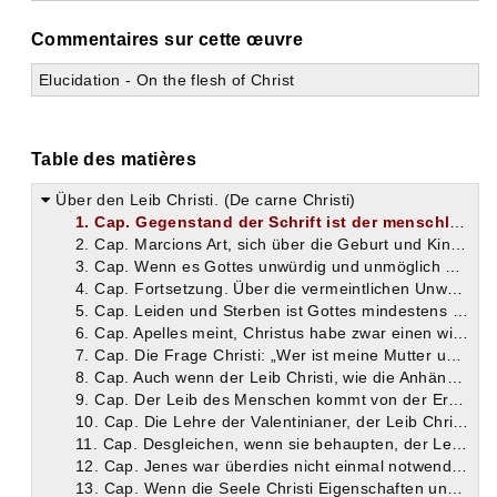
Commentaires sur cette œuvre
Elucidation - On the flesh of Christ
Table des matières
Über den Leib Christi. (De carne Christi)
1. Cap. Gegenstand der Schrift ist der menschliche Leib Christi. Dieses Dogma hängt mit anderen zusammen und wird von den Häretikern zum Teil nur deshalb geleugnet, weil ihnen die damit zusammenhängenden Dogmen nicht zusagen.
2. Cap. Marcions Art, sich über die Geburt und Kindheit Christi zu äussern. Indem er sie verwirft, verwirft er Dinge, die er früher selbst geglaubt hat, und die richtig sind.
3. Cap. Wenn es Gottes unwürdig und unmöglich gewesen wäre, Mensch zu werden, wie Marcion behauptet, so wäre es seiner noch mehr unwürdig gewesen, es zu scheinen, wenn er es nicht war. Wie sich die Menschwerdung Gottes mit seiner Unveränderlichkeit vertrage.
4. Cap. Fortsetzung. Über die vermeintlichen Unwürdigkeiten der menschlichen Geburt.
5. Cap. Leiden und Sterben ist Gottes mindestens ebenso unwürdig als geboren werden. Ein blosser Scheinleib würde Christus in die Notwendigkeit versetzt haben, beständig zu lügen.
6. Cap. Apelles meint, Christus habe zwar einen wirklichen Leib gehabt, aber derselbe sei nicht durch Geburt entstanden, sondern aus den Gestirnen entnommen gewesen, wie die Leiber, worin die Engel im alten Testamente den Menschen erschienen. Christus musste einen wirklichen Leib haben, weil er wahrhaft den Tod erleiden wollte.
7. Cap. Die Frage Christi: „Wer ist meine Mutter und wer sind meine Brüder“ enthält keine Ableugnung seiner menschlichen Geburt.
8. Cap. Auch wenn der Leib Christi, wie die Anhänger des Apelles lehren, aus einer der himmlischen Materie entnommen wäre, so wäre er dennoch sündhaft, da die letztere ebenfalls geschaffen ist und daher sündhaft sein müsste.
9. Cap. Der Leib des Menschen kommt von der Erde. Ebenso war der Leib Christi und nicht aus himmlischen Stoffen gebildet.
10. Cap. Die Lehre der Valentinianer, der Leib Christ sei psychischer Natur gewesen, führt zu Widersprüchen.
11. Cap. Desgleichen, wenn sie behaupten, der Leib Christi sei psychischer Beschaffenheit gewesen, damit den Menschen ihre eigene Seele bekannt würde. Die Körperlichkeit der Seele.
12. Cap. Jenes war überdies nicht einmal notwendig, da die Seele von Natur aus mit Empfindungen und Selbstbewusstsein begabt ist.
13. Cap. Wenn die Seele Christi Eigenschaften und Wesen des Fleisches angenommen hätte und das Fleisch die der Seele, so würden sie weder Leib noch Seele mehr sein, sondern ein neues Drittes.