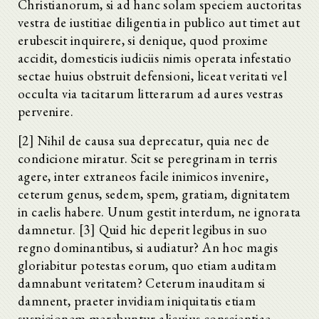
Christianorum, si ad hanc solam speciem auctoritas
vestra de iustitiae diligentia in publico aut timet aut
erubescit inquirere, si denique, quod proxime
accidit, domesticis iudiciis nimis operata infestatio
sectae huius obstruit defensioni, liceat veritati vel
occulta via tacitarum litterarum ad aures vestras
pervenire.
[2] Nihil de causa sua deprecatur, quia nec de
condicione miratur. Scit se peregrinam in terris
agere, inter extraneos facile inimicos invenire,
ceterum genus, sedem, spem, gratiam, dignitatem
in caelis habere. Unum gestit interdum, ne ignorata
damnetur. [3] Quid hic deperit legibus in suo
regno dominantibus, si audiatur? An hoc magis
gloriabitur potestas eorum, quo etiam auditam
damnabunt veritatem? Ceterum inauditam si
damnent, praeter invidiam iniquitatis etiam
suspicionem merebuntur alicuius conscientiae,