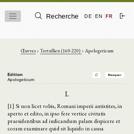
Recherche
DE
EN
FR
Œuvres
Tertullien (160-220)
Apologeticum
Edition
Masquer
Apologeticum
I.
[1] Si non licet vobis, Romani imperii antistites, in
aperto et edito, in ipso fere vertice civitatis
praesidentibus ad iudicandum palam dispicere et
coram examinare quid sit liquido in causa