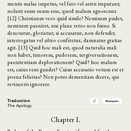
mentis malae impetus, vel fato vel astris imputant;
nolunt enim suum esse, quod malum agnoscunt.
[12] Christianus vero quid simile? Neminem pudet,
neminem paenitet, nisi plane retro non fuisse. Si
denotatur, gloriatur; si accusatur, non defendit;
interrogatus vel ultro confitetur, damnatus gratias
agit. [13] Quid hoc mali est, quod naturalia mali
non habet, timorem, pudorem, tergiversationem,
paenitentiam deplorationem? Quid? hoc malum
est, cuius reus gaudet? Cuius accusatio votum est et
poena felicitas? Non potes dementiam dicere, qui
revinceris ignorare.
Traduction
Masquer
The Apology
Chapter I.