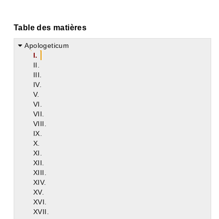
Table des matières
Apologeticum
I.
II.
III.
IV.
V.
VI.
VII.
VIII.
IX.
X.
XI.
XII.
XIII.
XIV.
XV.
XVI.
XVII.