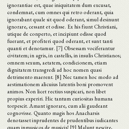
ignorantiae est, quae iniquitatem dum excusat,
condemnat, cum omnes qui retro oderant, quia
ignorabant quale sit quod oderant, simul desinunt
ignorare, cessant et odisse. Ex his fiunt Christiani,
utique de conperto, et incipiunt odisse quod
fuerant, et profiteri quod oderant, et sunt tanti
quanti et denotamur. [7] Obsessam vociferantur
civitatem; in agris, in castellis, in insulis Christianos;
omnem sexum, aetatem, condicionem, etiam
dignitatem transgredi ad hoc nomen quasi
detrimento maerent. [8] Nec tamen hoc modo ad
aestimationem alicuius latentis boni promovent
animos. Non licet rectius suspicari, non libet
propius experiri. Hic tantum curiositas humana
torpescit. Amant ignorare, cum alii gaudeant
cognovisse. Quanto magis hos Anacharsis
denotasset inprudentes de prudentibus iudicantes
quam inmusicos de musicis! [9] Malunt nescire,