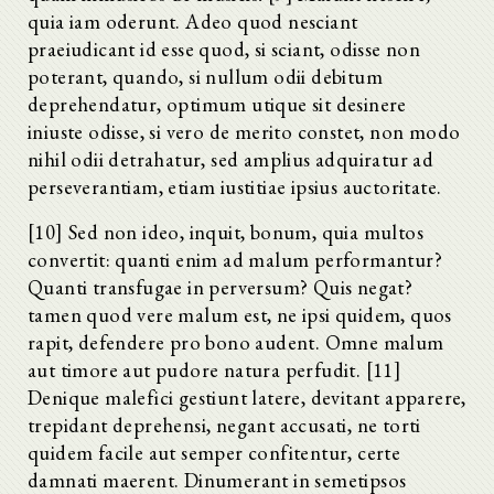
quia iam oderunt. Adeo quod nesciant
praeiudicant id esse quod, si sciant, odisse non
poterant, quando, si nullum odii debitum
deprehendatur, optimum utique sit desinere
iniuste odisse, si vero de merito constet, non modo
nihil odii detrahatur, sed amplius adquiratur ad
perseverantiam, etiam iustitiae ipsius auctoritate.
[10] Sed non ideo, inquit, bonum, quia multos
convertit: quanti enim ad malum performantur?
Quanti transfugae in perversum? Quis negat?
tamen quod vere malum est, ne ipsi quidem, quos
rapit, defendere pro bono audent. Omne malum
aut timore aut pudore natura perfudit. [11]
Denique malefici gestiunt latere, devitant apparere,
trepidant deprehensi, negant accusati, ne torti
quidem facile aut semper confitentur, certe
damnati maerent. Dinumerant in semetipsos