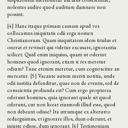
nolentes audire quod auditum damnare non
possint.
[4] Hanc itaque primam causam apud vos
collocamus iniquitatis odii erga nomen
Christianorum. Quam iniquitatem idem titulus et
onerat et revincit qui videtur excusare, ignorantia
scilicet. Quid enim iniquius, quam ut oderint
homines quod ignorant, etiam si res meretur
odium? Tunc etenim meretur, cum cognoscitur an
mereatur. [5] Vacante autem meriti notitia, unde
odii iustitia defenditur, quae non de eventu, sed de
conscientia probanda est? Cum ergo propterea
oderunt homines, quia ignorant quale sit quod
oderunt, cur non liceat eiusmodi illud esse, quod
non debeant odisse? Ita utrumque ex alterutro
redarguimus, et ignorare illos, dum oderunt, et
iniuste odisse, dum ignorant. [6] Testimonium