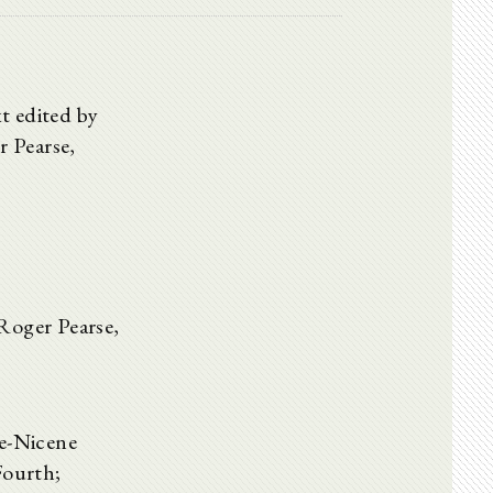
t edited by
 Pearse,
Roger Pearse,
e-Nicene
Fourth;