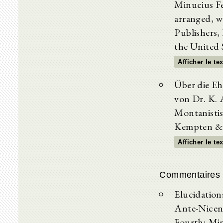
Minucius Fe
arranged, w
Publishers, 
the United 
Afficher le te
Über die Eh
von Dr. K. 
Montanistis
Kempten & 
Afficher le te
Commentaires 
Elucidation
Ante-Nicene
Fourth; Min