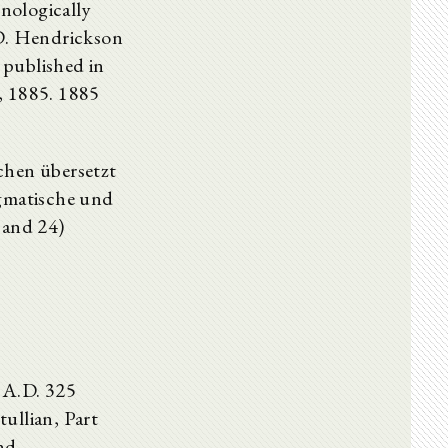
nologically
.D. Hendrickson
y published in
, 1885. 1885
chen übersetzt
ogmatische und
Band 24)
 A.D. 325
ullian, Part
nd.