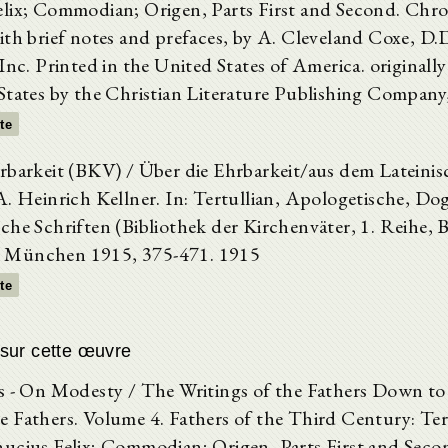
lix; Commodian; Origen, Parts First and Second. Chro
ith brief notes and prefaces, by A. Cleveland Coxe, D
Inc. Printed in the United States of America. originall
States by the Christian Literature Publishing Company
xte
rbarkeit (BKV) / Über die Ehrbarkeit/aus dem Lateinis
A. Heinrich Kellner. In: Tertullian, Apologetische, D
che Schriften (Bibliothek der Kirchenväter, 1. Reihe, 
München 1915, 375-471. 1915
xte
sur cette œuvre
s - On Modesty / The Writings of the Fathers Down to
 Fathers. Volume 4. Fathers of the Third Century: Tert
ucius Felix; Commodian; Origen, Parts First and Seco