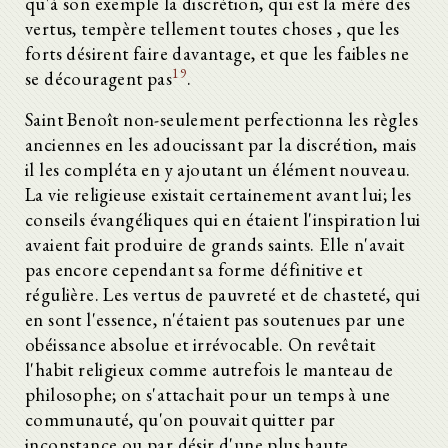
qu'à son exemple la discrétion, qui est la mère des
vertus, tempère tellement toutes choses , que les
forts désirent faire davantage, et que les faibles ne
19
se découragent pas
.
Saint Benoît non-seulement perfectionna les règles
anciennes en les adoucissant par la discrétion, mais
il les compléta en y ajoutant un élément nouveau.
La vie religieuse existait certainement avant lui; les
conseils évangéliques qui en étaient l'inspiration lui
avaient fait produire de grands saints. Elle n'avait
pas encore cependant sa forme définitive et
régulière. Les vertus de pauvreté et de chasteté, qui
en sont l'essence, n'étaient pas soutenues par une
obéissance absolue et irrévocable. On revêtait
l'habit religieux comme autrefois le manteau de
philosophe; on s'attachait pour un temps à une
communauté, qu'on pouvait quitter par
inconstance ou par désir d'une plus haute