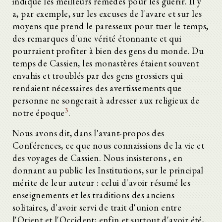
indique les meilleurs remèdes pour les guérir. Il y
a, par exemple, sur les excuses de l'avare et sur les
moyens que prend le paresseux pour tuer le temps,
des remarques d'une vérité étonnante et qui
pourraient profiter à bien des gens du monde. Du
temps de Cassien, les monastères étaient souvent
envahis et troublés par des gens grossiers qui
rendaient nécessaires des avertissements que
personne ne songerait à adresser aux religieux de
3
notre époque
.
Nous avons dit, dans l'avant-propos des
Conférences, ce que nous connaissions de la vie et
des voyages de Cassien. Nous insisterons , en
donnant au public les Institutions, sur le principal
mérite de leur auteur : celui d'avoir résumé les
enseignements et les traditions des anciens
solitaires, d'avoir servi de trait d'union entre
l'Orient et l'Occident; enfin et surtout d'avoir été,