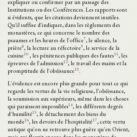
expliquer ou confirmer par un passage des
Institutions ou des Conférences. Les rapports sont
si évidents, que les citations deviennent inutiles.
Qu'il suffise d'indiquer, dans les règlements des
monastères, ce qui concerne le nombre des
7
psaumes et les heures de l'office
, le silence, la
8
9
prière
, la lecture au réfectoire
, le service de la
10
11
cuisine
, les pénitences publiques des fautes
, les
12
épreuves de l'admission
, le travail des mains et la
13
promptitude de l'obéissance
.
L'évidence est encore plus grande pour tout ce qui
regarde les vertus de la vie religieuse, l'obéissance,
la soumission aux supérieurs, même dans les choses
14
qui paraissent impossibles
, les différents degrés
15
d'humilité
, le détachement des biens du
16
17
monde
, les devoirs de l'hospitalité
, cette vertu
antique qu'on ne retrouve plus guère qu'en Orient,
mais qui fleurit encore dans les monastères de