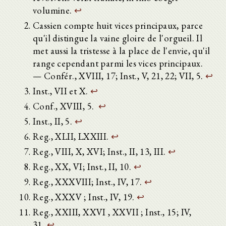
volumine.
↩
Cassien compte huit vices principaux, parce
qu'il distingue la vaine gloire de l'orgueil. Il
met aussi la tristesse à la place de l'envie, qu'il
range cependant parmi les vices principaux.
— Confér., XVIII, 17; Inst., V, 21, 22; VII, 5.
↩
Inst., VII et X.
↩
Conf., XVIII, 5.
↩
Inst., II, 5.
↩
Reg., XLII, LXXIII.
↩
Reg., VIII, X, XVI; Inst., II, 13, III.
↩
Reg., XX, VI; Inst., II, 10.
↩
Reg., XXXVIII; Inst., IV, 17.
↩
Reg., XXXV ; Inst., IV, 19.
↩
Reg., XXIII, XXVI , XXVII ; Inst., 15; IV,
31.
↩