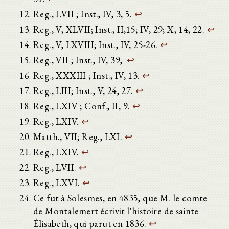
Reg., LVII ; Inst., IV, 3, 5.
↩
Reg., V, XLVII; Inst., II,15; IV, 29; X, 14, 22.
↩
Reg., V, LXVIII; Inst., IV, 25-26.
↩
Reg., VII ; Inst., IV, 39,
↩
Reg., XXXIII ; Inst., IV, 13.
↩
Reg., LIII; Inst., V, 24, 27.
↩
Reg., LXIV ; Conf., II, 9.
↩
Reg., LXIV.
↩
Matth., VII; Reg., LXI.
↩
Reg., LXIV.
↩
Reg., LVII.
↩
Reg., LXVI.
↩
Ce fut à Solesmes, en 4835, que M. le comte
de Montalemert écrivit l'histoire de sainte
Élisabeth, qui parut en 1836.
↩