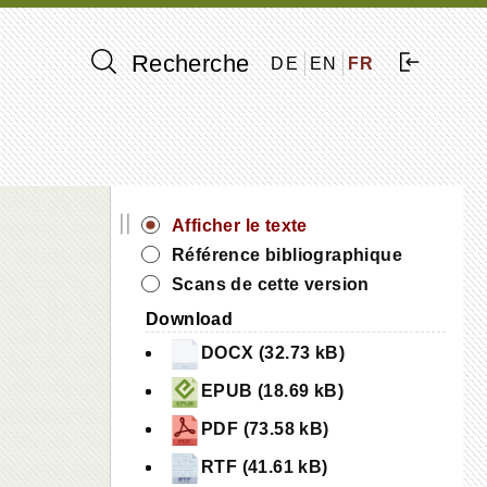
Recherche
DE
EN
FR
||
Afficher le texte
Référence bibliographique
Scans de cette version
Download
DOCX (32.73 kB)
EPUB (18.69 kB)
PDF (73.58 kB)
RTF (41.61 kB)