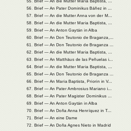
5
5. Brief — An die Mutter Maria Baptista, Priorin in Valladolid
5
6. Brief — An Pater Dominikus Báñez in Valladolid
5
7. Brief — An die Mutter Anna von der Menschwerdung
5
8. Brief — An die Mutter Maria Baptista, Priorin in Valladolid
59. Brief — An Anton Gaytán in Alba
6
0. Brief — An Don Teutonio de Braganza, nachmaligen Erzbischof von Ebora, in Salamanka
6
1. Brief — An Don Teutonio de Braganza in Salamanka
6
2. Brief — An die Mutter Maria Baptista, Priorin in Valladolid
6
3. Brief — An Matthäus de las Peñuelas in Ávila
6
4. Brief — An die Mutter Maria Baptista, Priorin in Valladolid
6
5. Brief — An Don Teutonio de Braganza in Salamanka
6
6. Brief — An Maria Baptista, Priorin in Valladolid
6
7. Brief — An Pater Ambrosius Mariano in Madrid
6
8. Brief — An Pater Magister Dominikus Báñez in Valladolid
69. Brief — An Anton Gaytán in Alba
7
0. Brief — An Doña Anna Henríquez in Toro
71. Brief — An eine Dame
72. Brief — An Doña Agnes Nieto in Madrid