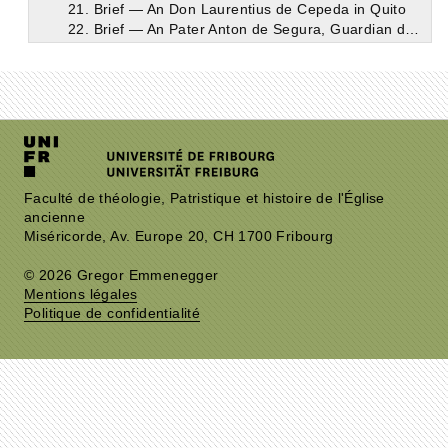
21. Brief — An Don Laurentius de Cepeda in Quito
22. Brief — An Pater Anton de Segura, Guardian der unbeschuhten Franziskaner im Kloster zu Cadalfo
23. Brief — An Didakus vom heiligen Petrus de la Palma, Bürger in Toledo
24. Brief — An Didakus Ortiz, Bürger in Toledo
25. Brief — An Doña Katharina Hurtado, Bürgersfrau in Toledo
26. Brief — An Alfons Alvarez Ramírez, Bürger in Toledo
27. Brief — An Didakus Ortiz, Bürger in Toledo
28. Brief — An Didakus Ortiz, Bürger in Toledo
29. Brief — An Herrn García vom heiligen Petrus in Toledo
30. Brief — An Katharina von Christus, Postulantin in Medina del Campo
Faculté de théologie, Patristique et histoire de l'Église
31. Brief — An Doña Guiomar Pardo y Tavera, Tochter der Doña Luise de la Cerda
ancienne
32. Brief — An Doña Maria de Mendoza in Valladolid
Miséricorde, Av. Europe 20, CH 1700 Fribourg
33. Brief — An Doña Luise de la Cerda in Paracuellos
34. Brief — An Doña Elisabeth de Jimena in Segovia
© 2026 Gregor Emmenegger
35. Brief — An Doña Johanna de Ahumada in Alba
Mentions légales
36. Brief — An Doña Maria de Mendoza in Valladolid
Politique de confidentialité
37. Brief — An Doña Maria de Mendoza in Valladolid
38. Brief — An Doña Johanna de Ahumada in Alba
39. Brief — An die Mutter Maria Baptista in Valladolid
40. Brief — An Doña Johanna de Ahumada in Alba de Tormes
41. Brief — An Doña Johanna de Ahumada in Alba de Tormes
42. Brief — An Doña Agnes Nieto in Madrid