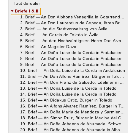
Tout dérouler
Briefe I & II
1. Brief — An Don Alphons Venegrilla in Gotarrendura
2. Brief — An Don Laurentius de Cepeda, ihren Bruder, in Quito
3. Brief. — An die Stadtverwaltung von Ávila
4. Brief. — An Garcia de Toledo in Ávila
5. Brief. — An den Hochwürdigsten Herrn Don Alvaro de Mendoza, Bischof von Ávila
6. Brief — An Magister Daza
7. Brief — An Doña Luise de la Cerda in Andalusien
8. Brief — An Doña Luise de la Cerda in Andalusien
9. Brief — An Doña Luise de la Cerda in Andalusien
10. Brief — An Doña Luise de la Cerda in Andalusien
11. Brief — An Don Alfons Ramírez, Bürger in Toldedo
12. Brief — An Don Franz de Salcedo, Edelmann in Ávila
13. Brief — An Doña Luise de la Cerda in Toledo
14. Brief — An Doña Luise de la Cerda in Toledo
15. Brief — An Didakus Ortiz, Bürger in Toledo
16. Brief — An Alfons Alvarez Ramírez, Bürger in Toledo
17. Brief — An Doña Maria de Mendoza y Sarmiento, Gräfin de Ribadavia
18. Brief — An Simon Ruiz, Bürger in Medina del Campo
19. Brief — An Doña Johanna de Ahumada, Schwester der Heiligen, in Alba de Tormes
20. Brief — An Doña Johanna de Ahumada in Alba de Tormes