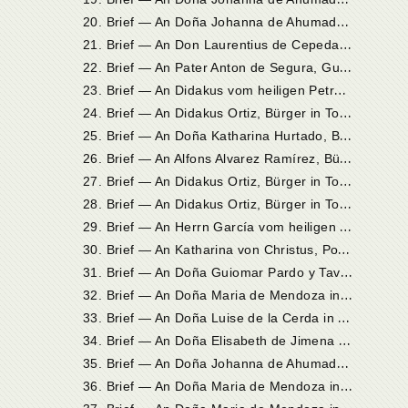
2
0. Brief — An Doña Johanna de Ahumada in Alba de Tormes
2
1. Brief — An Don Laurentius de Cepeda in Quito
2
2. Brief — An Pater Anton de Segura, Guardian der unbeschuhten Franziskaner im Kloster zu Cadalfo
2
3. Brief — An Didakus vom heiligen Petrus de la Palma, Bürger in Toledo
2
4. Brief — An Didakus Ortiz, Bürger in Toledo
2
5. Brief — An Doña Katharina Hurtado, Bürgersfrau in Toledo
2
6. Brief — An Alfons Alvarez Ramírez, Bürger in Toledo
2
7. Brief — An Didakus Ortiz, Bürger in Toledo
2
8. Brief — An Didakus Ortiz, Bürger in Toledo
2
9. Brief — An Herrn García vom heiligen Petrus in Toledo
3
0. Brief — An Katharina von Christus, Postulantin in Medina del Campo
3
1. Brief — An Doña Guiomar Pardo y Tavera, Tochter der Doña Luise de la Cerda
3
2. Brief — An Doña Maria de Mendoza in Valladolid
3
3. Brief — An Doña Luise de la Cerda in Paracuellos
3
4. Brief — An Doña Elisabeth de Jimena in Segovia
3
5. Brief — An Doña Johanna de Ahumada in Alba
3
6. Brief — An Doña Maria de Mendoza in Valladolid
3
7. Brief — An Doña Maria de Mendoza in Valladolid