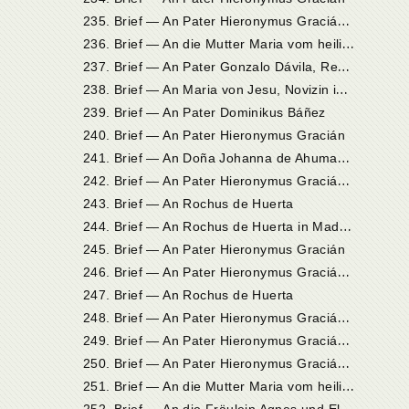
2
35. Brief — An Pater Hieronymus Gracián in Madrid
2
36. Brief — An die Mutter Maria vom heiligen Joseph, Priorin in Sevilla
2
37. Brief — An Pater Gonzalo Dávila, Rektor der Gesellschaft Jesu in Ávila, Beichtvater der Heiligen
2
38. Brief — An Maria von Jesu, Novizin in Toledo
239. Brief — An Pater Dominikus Báñez
240. Brief — An Pater Hieronymus Gracián
2
41. Brief — An Doña Johanna de Ahumada in Alba de Tormes
2
42. Brief — An Pater Hieronymus Gracián in Valladolid
243. Brief — An Rochus de Huerta
2
44. Brief — An Rochus de Huerta in Madrid
245. Brief — An Pater Hieronymus Gracián
2
46. Brief — An Pater Hieronymus Gracián in Madrid
247. Brief — An Rochus de Huerta
2
48. Brief — An Pater Hieronymus Gracián in Madrid
2
49. Brief — An Pater Hieronymus Gracián in Madrid
2
50. Brief — An Pater Hieronymus Gracián in Madrid
2
51. Brief — An die Mutter Maria vom heiligen Joseph, Priorin in Sevilla
2
52. Brief — An die Fräulein Agnes und Elisabeth de Osorno, die in den reformierten Karmel aufgenommen werden wollten