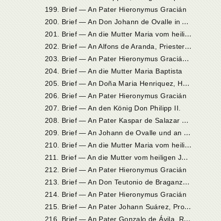
199. Brief — An Pater Hieronymus Gracián
2
00. Brief — An Don Johann de Ovalle in Alba de Tormes
2
01. Brief — An die Mutter Maria vom heiligen Joseph, Priorin in Sevilla
2
02. Brief — An Alfons de Aranda, Priester in Ávila, in Madrid
2
03. Brief — An Pater Hieronymus Gracián in Madrid
204. Brief — An die Mutter Maria Baptista
2
05. Brief — An Doña Maria Henriquez, Herzogin von Alba, in Madrid
206. Brief — An Pater Hieronymus Gracián
207. Brief — An den König Don Philipp II.
2
08. Brief — An Pater Kaspar de Salazar aus der Gesellschaft Jesu in Granada
2
09. Brief — An Johann de Ovalle und an Doña Johanna de Ahumada in Alba de Tormes
2
10. Brief — An die Mutter Maria vom heiligen Joseph, Priorin in Sevilla
2
11. Brief — An die Mutter vom heiligen Joseph, Priorin in Sevilla
212. Brief — An Pater Hieronymus Gracián
2
13. Brief — An Don Teutonio de Braganza, erwählten Erzbischof von Ebora
214. Brief — An Pater Hieronymus Gracián
2
15. Brief — An Pater Johann Suárez, Provinzial der Gesellschaft Jesu, in Kastilien
2
16. Brief — An Pater Gonzalo de Ávila, Rektor der Gesellschaft Jesu in Ávila