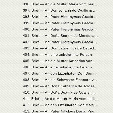
3
96. Brief — An die Mutter Maria vom heiligen Joseph, Priorin in Sevilla
3
97. Brief — An Don Johann de Ovalle in Alba de Tormes
3
98. Brief — An Pater Hieronymus Gracián in Salamanka
3
99. Brief — An Pater Hieronymus Gracián in Salamanka
4
00. Brief — An Pater Hieronymus Gracián in Salamanka
4
01. Brief — An Doña Beatrix de Mendoza y Castilla, Schwiegermutter des Don Franz, in Madrid
4
02. Brief — An Pater Hieronymus Gracián in Salamanka
4
03. Brief — An Don Laurentius de Cepeda, ihren Neffen, in Amerika
404. Brief — An eine unbekannte Person
4
05. Brief — An die Mutter Katharina von Christus, Priorin in Soria, und an ihre Tochter
406. Brief — An eine unbekannte Person
4
07. Brief — An den Lizentiaten Don Dionysius Riuz de la Peña, Beichtvater des Kardinals de Quiroga, in Toledo
4
08. Brief — An die Schwester Eleonora von der Barmherzigkeit, Novizin im Kloster zu Soria
4
09. Brief — An Doña Katharina de Tolosa, Stifterin des Klosters zu Burgos
4
10. Brief — An Doña Beatrix de Ovalle, ihre Nichte, in Ávila
4
11. Brief — An die Mutter Maria vom heiligen Joseph, Priorin in Sevilla
4
12. Brief — An den Lizentiaten Don Martin Alfons de Salinas, Kanonikus in Palencia
4
13. Brief — An Pater Nikolaus Doria, Prior in Pastrana