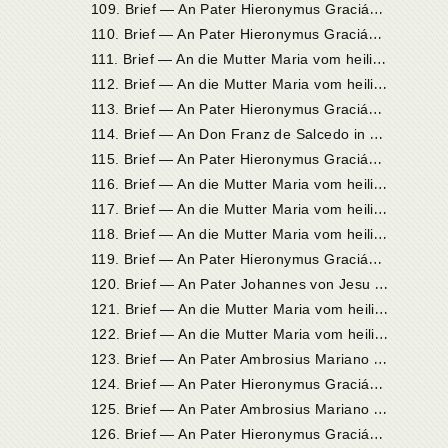
1
09. Brief — An Pater Hieronymus Gracián in Almodóvar del Campo
1
10. Brief — An Pater Hieronymus Gracián in Almodóvar del Campo
1
11. Brief — An die Mutter Maria vom heiligen Joseph, Priorin in Sevilla
1
12. Brief — An die Mutter Maria vom heiligen Joseph, Priorin in Sevilla
1
13. Brief — An Pater Hieronymus Gracián in Almodóvar
1
14. Brief — An Don Franz de Salcedo in Ávila
1
15. Brief — An Pater Hieronymus Gracián in Almodóvar
1
16. Brief — An die Mutter Maria vom heiligen Joseph, Priorin in Sevilla
1
17. Brief — An die Mutter Maria vom heiligen Joseph, Priorin in Sevilla
1
18. Brief — An die Mutter Maria vom heiligen Joseph, Priorin in Sevilla
1
19. Brief — An Pater Hieronymus Gracián in Sevilla
1
20. Brief — An Pater Johannes von Jesu (Roca) im Kloster de la Roda
1
21. Brief — An die Mutter Maria vom heiligen Joseph, Priorin in Sevilla
1
22. Brief — An die Mutter Maria vom heiligen Joseph, Priorin in Sevilla
1
23. Brief — An Pater Ambrosius Mariano vom heiligen
1
24. Brief — An Pater Hieronymus Gracián in Sevilla
1
25. Brief — An Pater Ambrosius Mariano vom heiligen Benedikt in Madrid
1
26. Brief — An Pater Hieronymus Gracián in Sevilla