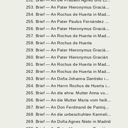
2
53. Brief — An Pater Hieronymus Gracián in Madrid
2
54. Brief — An Rochus de Huerta in Madrid
2
55. Brief — An Pater Paulus Fernández aus der Gesellschaft
2
56. Brief — An Pater Hieronymus Gracián in Madrid
2
57. Brief — An Rochus de Huerta in Madrid
258. Brief — An Rochus de Huerta
2
59. Brief — An Pater Hieronymus Gracián in Madrid
260. Brief — An Pater Hieronymus Gracián
2
61. Brief — An Rochus de Huerta in Madrid
2
62. Brief — An Rochus de Huerta in Madrid
2
63. Brief — An Doña Johanna Dantisko in Madrid
2
64. Brief — An Herrn Rochus de Huerta in Madrid
2
65. Brief — An die ehrw. Mutter Anna von Jesu, Priorin in Veas
2
66. Brief — An die Mutter Maria vom heiligen Joseph in Sevilla
2
67. Brief — An Don Ferdinand de Pantoja, Prior des Kartäuserklosters de las Cuevas in Sevilla
2
68. Brief — An die unbeschuhten Karmelitinnen zu Sevilla
269. Brief — An Doña Agnes Nieto in Madrid
2
70. Brief — An Pater Hieronymus Gracián in Madrid