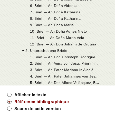
6. Brief — An Doña Aldonza
7. Brief — An Doña Katharina
8. Brief — An Doña Katharina
9. Brief — An Doña Maria
10. Brief — An Doña Agnes Nieto
11. Brief — An Doña Maria Vela
12. Brief — An Don Johann de Orduña
2. Unterschobene Briefe
1
. Brief — An Don Christoph Rodriguez de Moya
2
. Brief — An Anna von Jesu, Priorin in Veas, und ihre Mitschwestern
3. Brief — An Pater Mariano in Alcalá
4
. Brief — An Pater Johannes von Jesu (Roca) in Valladolid
5
. Brief — An Don Alfons Velásquez, Bischof von Osma, in Toledo
Afficher le texte
Référence bibliographique
Scans de cette version