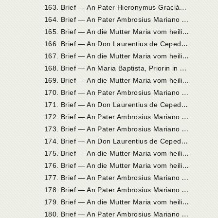
1
63. Brief — An Pater Hieronymus Gracián in Andalusien
1
64. Brief — An Pater Ambrosius Mariano in Madrid
1
65. Brief — An die Mutter Maria vom heiligen Joseph, Priorin in Sevilla
1
66. Brief — An Don Laurentius de Cepeda in Ávila
1
67. Brief — An die Mutter Maria vom heiligen Joseph, Priorin in Sevilla
1
68. Brief — An Maria Baptista, Priorin in Valladolid
1
69. Brief — An die Mutter Maria vom heiligen Joseph, Priorin in Sevilla
1
70. Brief — An Pater Ambrosius Mariano in Madrid
1
71. Brief — An Don Laurentius de Cepeda in Ávila
1
72. Brief — An Pater Ambrosius Mariano in Madrid
1
73. Brief — An Pater Ambrosius Mariano in Madrid
1
74. Brief — An Don Laurentius de Cepeda in Ávila
1
75. Brief — An die Mutter Maria vom heiligen Joseph, Priorin in Sevilla
1
76. Brief — An die Mutter Maria vom heiligen Joseph, Priorin in Sevilla
1
77. Brief — An Pater Ambrosius Mariano in Alcalá de Henares
1
78. Brief — An Pater Ambrosius Mariano in Madrid
1
79. Brief — An die Mutter Maria vom heiligen Joseph, Priorin in Sevilla
1
80. Brief — An Pater Ambrosius Mariano in Madrid