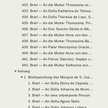
4
32. Brief — An die Mutter Thomasina vom heiligen Johannes dem Täufer, Priorin in Burgos
4
33. Brief — An Doña Katharina de Tolosa in Burgos
4
34. Brief — An Doña Theresia de Layz, Stifterin des Klosters zu Alba
4
35. Brief — An die Mutter Thomasina, Priorin in Burgos
4
36. Brief — An Don Sancho Dávila in Alba de Tormes
4
37. Brief — An die Mutter Anna von den Engeln, Priorin in Toledo
4
38. Brief — An die Mutter Thomasina Baptista, Priorin in Burgos
4
39. Brief — An Pater Hieronymus Gracián in Sevilla
4
40. Brief — An die Mutter Anna von den Engeln, Priorin in Toledo
4
41. Brief — An Petrus Sánchez, Kaplan und Beichtvater zu Alba de Tormes
4
42. Brief — An die Mutter Katharina von Christus, Priorin in Soria
Anhang
1. Briefsammlung des Marquis de S. Juan de Piedras Albas
1
. Brief — An Doña Elvira de Cepeda, Tante der Heiligen
2
. Brief — An Doña Johanna de Ahumada, Schwester der Heiligen
3. Brief — An eine unbekannte Person
4. Brief — An Doña Agnes Nieto
5. Brief — An Doña Johanna Lobera