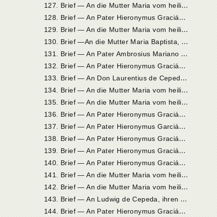
1
27. Brief — An die Mutter Maria vom heiligen Joseph, Priorin in Sevilla
1
28. Brief — An Pater Hieronymus Gracián in Sevilla
1
29. Brief — An die Mutter Maria vom heiligen Joseph,
1
30. Brief —An die Mutter Maria Baptista, Priorin zu Valladolid
1
31. Brief — An Pater Ambrosius Mariano vom heiligen Benedikt in Madrid
1
32. Brief — An Pater Hieronymus Gracián in Sevilla
1
33. Brief — An Don Laurentius de Cepeda in Ávila
1
34. Brief — An die Mutter Maria vom heiligen Joseph, Priorin in Sevilla
1
35. Brief — An die Mutter Maria vom heiligen Joseph,
1
36. Brief — An Pater Hieronymus Gracián in Sevilla
1
37. Brief — An Pater Hieronymus Garcián in Sevilla
1
38. Brief — An Pater Hieronymus Gracián in Sevilla
1
39. Brief — An Pater Hieronymus Gracián in Sevilla
1
40. Brief — An Pater Hieronymus Gracián in Sevilla
1
41. Brief — An die Mutter Maria vom heiligen Joseph, Priorin in Sevilla
1
42. Brief — An die Mutter Maria vom heiligen Joseph, Priorin in Sevilla
1
43. Brief — An Ludwig de Cepeda, ihren Großneffen, in Torrijos
1
44. Brief — An Pater Hieronymus Gracián in Sevilla