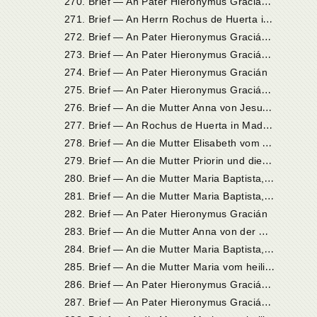
2
71. Brief — An Herrn Rochus de Huerta in Madrid
2
72. Brief — An Pater Hieronymus Gracián in Alcalá
2
73. Brief — An Pater Hieronymus Gracián in Madrid
274. Brief — An Pater Hieronymus Gracián
2
75. Brief — An Pater Hieronymus Gracián in Alcalá oder in Madrid
2
76. Brief — An die Mutter Anna von Jesu, Priorin in Veas
2
77. Brief — An Rochus de Huerta in Madrid
2
78. Brief — An die Mutter Elisabeth vom heiligen Hieronymus und an die Mutter Maria vom heiligen Joseph in Sevilla
2
79. Brief — An die Mutter Priorin und die unbeschuhten Nonnen des Klosters zu Valladolid
2
80. Brief — An die Mutter Maria Baptista, Priorin in Valladolid
2
81. Brief — An die Mutter Maria Baptista, Priorin in Valladolid
282. Brief — An Pater Hieronymus Gracián
2
83. Brief — An die Mutter Anna von der Menschwerdung, Priorin in Salamanka
2
84. Brief — An die Mutter Maria Baptista, Priorin in Valladolid
2
85. Brief — An die Mutter Maria vom heiligen Joseph in Sevilla
2
86. Brief — An Pater Hieronymus Gracián in Alcalá
2
87. Brief — An Pater Hieronymus Gracián in Alcalá