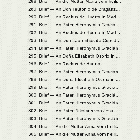
2
88. Brief — An die Mutter Maria vom heiligen Joseph, Priorin in Sevilla
2
89. Brief — An Don Teutonio de Braganza, Erzbischof von Ebora
2
90. Brief — An Rochus de Huerta in Madrid
2
91. Brief — An Pater Hieronymus Gracián in Alcalá
2
92. Brief — An Rochus de Huerta in Madrid
2
93. Brief — An Don Laurentius de Cepeda in Ávila
294. Brief — An Pater Hieronymus Gracián
2
95. Brief — An Doña Elisabeth Osorio in Madrid
296. Brief — An Rochus de Huerta
297. Brief — An Pater Hieronymus Gracián
2
88. Brief — An Doña Elisabeth Osorio in Madrid
2
99. Brief — An Pater Hieronymus Gracián in Alcalá
3
00. Brief — An Pater Hieronymus Gracián in Alcalá
301. Brief — An Pater Hieronymus Gracián
3
02. Brief — An Pater Nikolaus von Jesu Maria (Doria) in Sevilla
303. Brief — An Pater Hieronymus Gracián
3
04. Brief — An die Mutter Anna vom heiligen Albert, Priorin in Caravaca
3
05. Brief — An die Mutter Anna vom heiligen Albert, Priorin in Caravaca