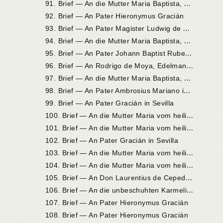
9
1. Brief — An die Mutter Maria Baptista, Priorin in Valladolid
92. Brief — An Pater Hieronymus Gracián
9
3. Brief — An Pater Magister Ludwig de Granada aus dem Dominikanerorden in Lissabon
9
4. Brief — An die Mutter Maria Baptista, Priorin in Valladolid
9
5. Brief — An Pater Johann Baptist Rubeo (Rossi), General des Ordens unserer Lieben Frau vom Berge Karmel in Rom
9
6. Brief — An Rodrigo de Moya, Edelmann in Caravaca
9
7. Brief — An die Mutter Maria Baptista, Priorin in Valladolid
9
8. Brief — An Pater Ambrosius Mariano in Madrid
99. Brief — An Pater Gracián in Sevilla
1
00. Brief — An die Mutter Maria vom heiligen Joseph, Priorin in Sevilla
1
01. Brief — An die Mutter Maria vom heiligen Joseph, Priorin in Sevilla
102. Brief — An Pater Gracián in Sevilla
1
03. Brief — An die Mutter Maria vom heiligen Joseph, Priorin in Sevilla
1
04. Brief — An die Mutter Maria vom heiligen Joseph, Priorin in Sevilla
1
05. Brief — An Don Laurentius de Cepeda in Ávila
1
06. Brief — An die unbeschuhten Karmelitinnen in Veas
107. Brief — An Pater Hieronymus Gracián
108. Brief — An Pater Hieronymus Gracián