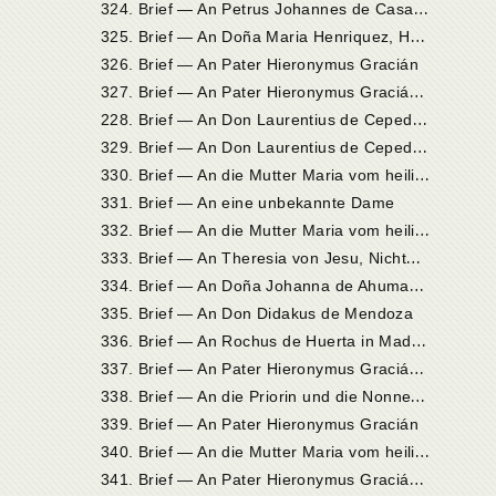
3
24. Brief — An Petrus Johannes de Casademonte in Medina
3
25. Brief — An Doña Maria Henriquez, Herzogin von Alba
326. Brief — An Pater Hieronymus Gracián
3
27. Brief — An Pater Hieronymus Gracián in Madrid
2
28. Brief — An Don Laurentius de Cepeda in la Serna bei Ávila
3
29. Brief — An Don Laurentius de Cepeda in la Serna bei Ávila
3
30. Brief — An die Mutter Maria vom heiligen Joseph, Priorin in Sevilla
331. Brief — An eine unbekannte Dame
3
32. Brief — An die Mutter Maria vom heiligen Joseph, Priorin in Sevilla
3
33. Brief — An Theresia von Jesu, Nichte der Heiligen, im St.JosephsKloster zu Ávila
3
34. Brief — An Doña Johanna de Ahumada in Alba de Tormes
335. Brief — An Don Didakus de Mendoza
3
36. Brief — An Rochus de Huerta in Madrid
3
37. Brief — An Pater Hieronymus Gracián in Medina
3
38. Brief — An die Priorin und die Nonnen des St.JosephsKlosters in Ávila
339. Brief — An Pater Hieronymus Gracián
3
40. Brief — An die Mutter Maria vom heiligen Joseph, Priorin in Sevilla
3
41. Brief — An Pater Hieronymus Gracián in Sevilla