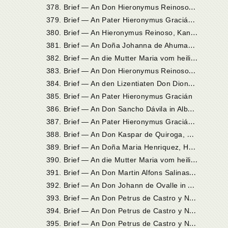
3
78. Brief — An Don Hieronymus Reinoso, Kanonikus zu Palencia
3
79. Brief — An Pater Hieronymus Gracián in Valladolid
3
80. Brief — An Hieronymus Reinoso, Kanonikus in Palencia
3
81. Brief — An Doña Johanna de Ahumada in Alba de Tormes
3
82. Brief — An die Mutter Maria vom heiligen Joseph, Priorin in Sevilla
3
83. Brief — An Don Hieronymus Reinoso, Kanonikus in Palencia
3
84. Brief — An den Lizentiaten Don Dionysius de la Peña
385. Brief — An Pater Hieronymus Gracián
3
86. Brief — An Don Sancho Dávila in Alba de Tormes
3
87. Brief — An Pater Hieronymus Gracián in Salamanka oder in der Umgebung von dieser Stadt
3
88. Brief — An Don Kaspar de Quiroga, Kardinal und Erzbischof von Toledo
3
89. Brief — An Doña Maria Henriquez, Herzogin von Alba
3
90. Brief — An die Mutter Maria vom heiligen Joseph, Priorin in Sevilla
3
91. Brief — An Don Martin Alfons Salinas, Kanonikus in Palencia
3
92. Brief — An Don Johann de Ovalle in Alba de Tormes
3
93. Brief — An Don Petrus de Castro y Nero, Kanonikus von Ávila
3
94. Brief — An Don Petrus de Castro y Nero, Kanonikus in Ávila
3
95. Brief — An Don Petrus de Castro y Nero, Kanonikus in Ávila