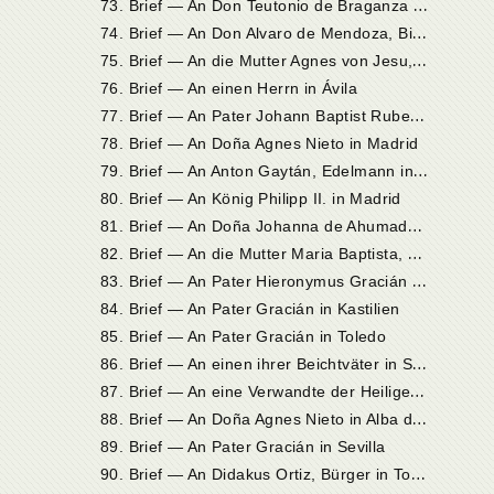
7
3. Brief — An Don Teutonio de Braganza in Salamanka
7
4. Brief — An Don Alvaro de Mendoza, Bischof von Ávila
7
5. Brief — An die Mutter Agnes von Jesu, Priorin der unbeschuhten Karmelitinnen zu Medina del Campo
76. Brief — An einen Herrn in Ávila
7
7. Brief — An Pater Johann Baptist Rubeo (Rossi) von Ravenna, General der Karmeliten in Rom
78. Brief — An Doña Agnes Nieto in Madrid
7
9. Brief — An Anton Gaytán, Edelmann in Alba
80. Brief — An König Philipp II. in Madrid
8
1. Brief — An Doña Johanna de Ahumada in Alba de Tormes
8
2. Brief — An die Mutter Maria Baptista, Priorin in Valladolid
8
3. Brief — An Pater Hieronymus Gracián in Kastilien
84. Brief — An Pater Gracián in Kastilien
85. Brief — An Pater Gracián in Toledo
8
6. Brief — An einen ihrer Beichtväter in Salamanka
8
7. Brief — An eine Verwandte der Heiligen in Ávila
8
8. Brief — An Doña Agnes Nieto in Alba de Tormes
89. Brief — An Pater Gracián in Sevilla
9
0. Brief — An Didakus Ortiz, Bürger in Toledo