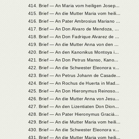
4
14. Brief — An Maria vom heiligen Joseph und an Elisabeth von der Dreifaltigkeit, Töchter der Katharina de Tolosa und Novizinnen im Karmel zu Palencia
4
15. Brief — An die Mutter Maria vom heiligen Joseph, Priorin in Sevilla
4
16. Brief — An Pater Ambrosius Mariano in Alcalá
4
17. Brief — An Don Alvaro de Mendoza, Bischof von Palencia
4
18. Brief — An Don Fadrique Alvarez de Toledo, Herzog von Huéscar und nachmaligen Herzog von Alba
4
19. Brief — An die Mutter Anna von den Engeln, Priorin von Toledo
4
20. Brief — An den Kanonikus Montoya in Rom
4
21. Brief — An Don Petrus Manso, Kanonikus in Burgos und späteren Bischof von Calahorra
4
22. Brief — An die Schwester Eleonora von der Barmherzigkeit, Novizin im Karmel zu Soria
4
23. Brief — An Petrus Johann de Casademonte in Madrid
4
24. Brief — An Rochus de Huerta in Madrid
4
25. Brief — An Don Hieronymus Reinoso, Kanonikus in Palencia
4
26. Brief — An die Mutter Anna von Jesu, Priorin in Granada, und an die Nonnen dieses Klosters
4
27. Brief — An den Lizentiaten Don Dionysius Ruiz de la Peña
4
28. Brief — An Pater Hieronymus Gracián von der Mutter Gottes
4
29. Brief — An die Mutter Maria vom heiligen Joseph, Priorin in Sevilla
4
30. Brief — An die Schwester Eleonora von der Barmherzigkeit, Novizin in Soria
4
31. Brief — An die Mutter Maria vom heiligen Joseph, Priorin in Sevilla