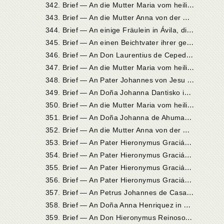
3
42. Brief — An die Mutter Maria vom heiligen Joseph, Priorin in Sevilla
3
43. Brief — An die Mutter Anna von der Menschwerdung, Priorin in Salamanka
3
44. Brief — An einige Fräulein in Ávila, die unbeschuhte Karmelitinnen werden wollten
3
45. Brief — An einen Beichtvater ihrer geistlichen Töchter
3
46. Brief — An Don Laurentius de Cepeda, ihren Neffen, in Quito
3
47. Brief — An die Mutter Maria vom heiligen Joseph, Priorin in Sevilla
3
48. Brief — An Pater Johannes von Jesu (Roca) in Pastrana
3
49. Brief — An Doña Johanna Dantisko in Madrid
3
50. Brief — An die Mutter Maria vom heiligen Joseph, Priorin in Sevilla
3
51. Brief — An Doña Johanna de Ahumada in Alba de Tormes
3
52. Brief — An die Mutter Anna von der Menschwerdung, Priorin in Salamanka
3
53. Brief — An Pater Hieronymus Gracián in Alcalá de Henares
3
54. Brief — An Pater Hieronymus Gracián in Alcalá de Henares
3
55. Brief — An Pater Hieronymus Gracián in Alcalá de Henares
3
56. Brief — An Pater Hieronymus Gracián in Alcalá de Henares
3
57. Brief — An Petrus Johannes de Casademonte in Madrid
3
58. Brief — An Doña Anna Henriquez in Valladolid
3
59. Brief — An Don Hieronymus Reinoso, Kanonikus in Palencia