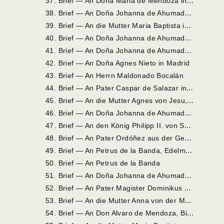
3
8. Brief — An Doña Johanna de Ahumada in Alba
3
9. Brief — An die Mutter Maria Baptista in Valladolid
4
0. Brief — An Doña Johanna de Ahumada in Alba de Tormes
4
1. Brief — An Doña Johanna de Ahumada in Alba de Tormes
42. Brief — An Doña Agnes Nieto in Madrid
43. Brief — An Herrn Maldonado Bocalán
4
4. Brief — An Pater Caspar de Salazar in Cuenca
4
5. Brief — An die Mutter Agnes von Jesu, Priorin in Medina del Campo
4
6. Brief — An Doña Johanna de Ahumada in Alba de Tormes
4
7. Brief — An den König Philipp II. von Spanien
4
8. Brief — An Pater Ordóñez aus der Gesellschaft Jesu in Medina del Campo
4
9. Brief — An Petrus de la Banda, Edelmann in der Umgebung von Salamanka
50. Brief — An Petrus de la Banda
5
1. Brief — An Doña Johanna de Ahumada in Alba de Tormes
5
2. Brief — An Pater Magister Dominikus Báñez in Valladolid
5
3. Brief — An die Mutter Anna von der Menschwerdung, Priorin in Salamanka
5
4. Brief — An Don Alvaro de Mendoza, Bischof von Ávila