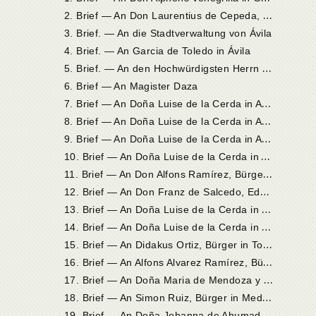
2
. Brief — An Don Laurentius de Cepeda, ihren Bruder, in Quito
3. Brief. — An die Stadtverwaltung von Ávila
4. Brief. — An Garcia de Toledo in Ávila
5
. Brief. — An den Hochwürdigsten Herrn Don Alvaro de Mendoza, Bischof von Ávila
6. Brief — An Magister Daza
7
. Brief — An Doña Luise de la Cerda in Andalusien
8
. Brief — An Doña Luise de la Cerda in Andalusien
9
. Brief — An Doña Luise de la Cerda in Andalusien
1
0. Brief — An Doña Luise de la Cerda in Andalusien
1
1. Brief — An Don Alfons Ramírez, Bürger in Toldedo
1
2. Brief — An Don Franz de Salcedo, Edelmann in Ávila
1
3. Brief — An Doña Luise de la Cerda in Toledo
1
4. Brief — An Doña Luise de la Cerda in Toledo
1
5. Brief — An Didakus Ortiz, Bürger in Toledo
1
6. Brief — An Alfons Alvarez Ramírez, Bürger in Toledo
1
7. Brief — An Doña Maria de Mendoza y Sarmiento, Gräfin de Ribadavia
1
8. Brief — An Simon Ruiz, Bürger in Medina del Campo
1
9. Brief — An Doña Johanna de Ahumada, Schwester der Heiligen, in Alba de Tormes