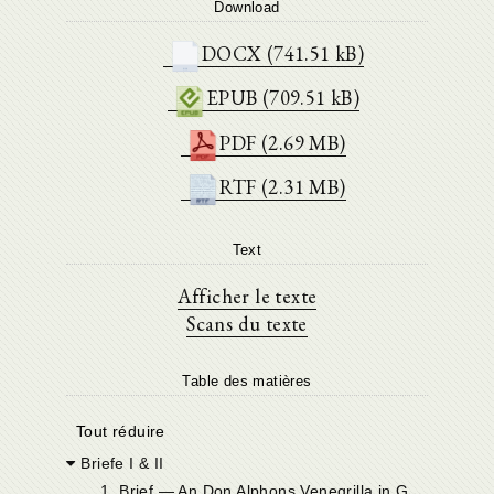
Download
DOCX (741.51 kB)
EPUB (709.51 kB)
PDF (2.69 MB)
RTF (2.31 MB)
Text
Afficher le texte
Scans du texte
Table des matières
Tout réduire
Briefe I & II
1
. Brief — An Don Alphons Venegrilla in Gotarrendura