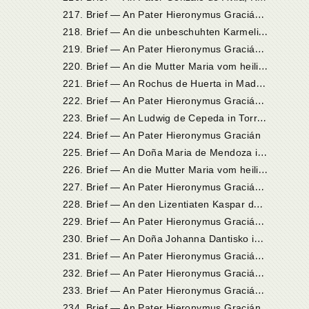
2
17. Brief — An Pater Hieronymus Gracián in Alcalá oder in Pastrana
2
18. Brief — An die unbeschuhten Karmelitinnen in Toledo
2
19. Brief — An Pater Hieronymus Gracián in Alcalá de Henares
2
20. Brief — An die Mutter Maria vom heiligen Joseph, Priorin in Sevilla
2
21. Brief — An Rochus de Huerta in Madrid
2
22. Brief — An Pater Hieronymus Gracián von der Mutter Gottes
2
23. Brief — An Ludwig de Cepeda in Torrijos
224. Brief — An Pater Hieronymus Gracián
2
25. Brief — An Doña Maria de Mendoza in Valladolid
2
26. Brief — An die Mutter Maria vom heiligen Joseph, Priorin in Sevilla
2
27. Brief — An Pater Hieronymus Gracián in Madrid
2
28. Brief — An den Lizentiaten Kaspar de Villanueva in Malagón
2
29. Brief — An Pater Hieronymus Gracián in Madrid
2
30. Brief — An Doña Johanna Dantisko in Madrid
2
31. Brief — An Pater Hieronymus Gracián in Madrid
2
32. Brief — An Pater Hieronymus Gracián in Madrid
2
33. Brief — An Pater Hieronymus Gracián in Madrid
234. Brief — An Pater Hieronymus Gracián