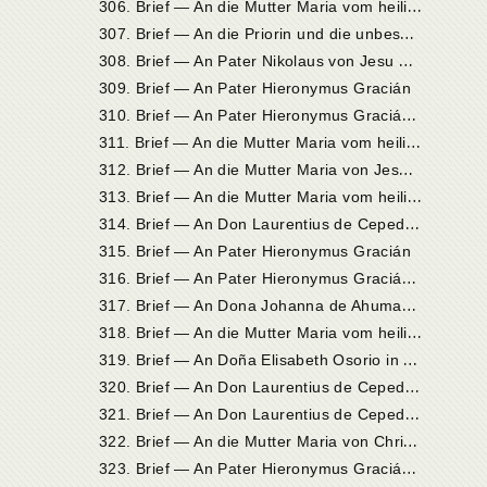
3
06. Brief — An die Mutter Maria vom heiligen Joseph, Priorin in Sevilla
3
07. Brief — An die Priorin und die unbeschuhten Karmelitinnen zu Sevilla
3
08. Brief — An Pater Nikolaus von Jesu Maria in Sevilla
309. Brief — An Pater Hieronymus Gracián
3
10. Brief — An Pater Hieronymus Gracián in Alcalá
3
11. Brief — An die Mutter Maria vom heiligen Joseph, Priorin in Sevilla
3
12. Brief — An die Mutter Maria von Jesu in Veas
3
13. Brief — An die Mutter Maria vom heiligen Joseph, Priorin in Sevilla
3
14. Brief — An Don Laurentius de Cepeda in Serna bei Ávila
315. Brief — An Pater Hieronymus Gracián
3
16. Brief — An Pater Hieronymus Gracián in Madrid
3
17. Brief — An Dona Johanna de Ahumada in Alba de Tormes
3
18. Brief — An die Mutter Maria vom heiligen Joseph, Priorin in Sevilla
3
19. Brief — An Doña Elisabeth Osorio in Madrid
3
20. Brief — An Don Laurentius de Cepeda in la Serna bei Ávila
3
21. Brief — An Don Laurentius de Cepeda in la Serna bei Ávila
3
22. Brief — An die Mutter Maria von Christus, Priorin in Ávila
3
23. Brief — An Pater Hieronymus Gracián in Alcalá