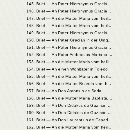
1
45. Brief — An Pater Hieronymus Gracián in Sevilla
1
46. Brief — An Pater Hieronymus Gracián in Sevilla
1
47. Brief — An die Mutter Maria vom heiligen Joseph, Priorin in Sevilla
1
48. Brief — An die Mutter Maria vom heiligen Joseph, Priorin in Sevilla
1
49. Brief — An Pater Hieronymus Gracián in Sevilla
1
50. Brief — An Pater Gracián in der Umgebung von Sevilla
1
51. Brief — An Pater Hieronymus Gracián in Andalusien
1
52. Brief — An Pater Ambrosius Mariano vom heiligen Benedikt in Madrid
1
53. Brief — An die Mutter Maria vom heiligen Joseph,
154. Brief — An einen Wohltäter in Toledo
1
55. Brief — An die Mutter Maria vom heiligen Joseph, Priorin in Sevilla
1
56. Brief — An die Mutter Brianda vom heiligen Joseph, Priorin in Malagón
157. Brief — An Don Antonius de Soria
1
58. Brief — An die Mutter Maria Baptista, Priorin in Valladolid
1
59. Brief — An Don Didakus de Guzmán y Cepeda, ihren Neffen
1
60. Brief — An Don Didakus de Guzmán y Cepeda
1
61. Brief — An Don Laurentius de Cepeda in Ávila
1
62. Brief — An die Mutter Maria vom heiligen Joseph, Priorin in Sevilla