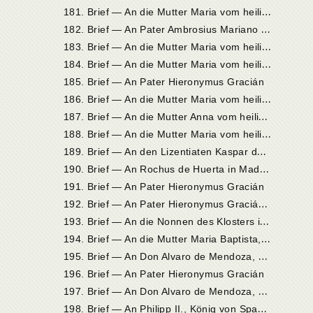
1
81. Brief — An die Mutter Maria vom heiligen Joseph, Priorin in Sevilla
1
82. Brief — An Pater Ambrosius Mariano in Madrid
1
83. Brief — An die Mutter Maria vom heiligen Joseph, Priorin in Sevilla
1
84. Brief — An die Mutter Maria vom heiligen Joseph, Priorin in Sevilla
185. Brief — An Pater Hieronymus Gracián
1
86. Brief — An die Mutter Maria vom heiligen Joseph, Priorin in Sevilla
1
87. Brief — An die Mutter Anna vom heiligen Albert, Priorin in Caravaca
1
88. Brief — An die Mutter Maria vom heiligen Joseph, Priorin in Sevilla
1
89. Brief — An den Lizentiaten Kaspar de Villanueva, Kaplan der Nonnen zu Malagón
1
90. Brief — An Rochus de Huerta in Madrid
191. Brief — An Pater Hieronymus Gracián
1
92. Brief — An Pater Hieronymus Gracián in Malagón
1
93. Brief — An die Nonnen des Klosters in Toledo
1
94. Brief — An die Mutter Maria Baptista, Priorin in Valladolid
1
95. Brief — An Don Alvaro de Mendoza, Bischof von Ávila, in Olmedo
196. Brief — An Pater Hieronymus Gracián
1
97. Brief — An Don Alvaro de Mendoza, Bischof von Ávila und ernannter Bischof von Palencia, in Olmedo
1
98. Brief — An Philipp II., König von Spanien