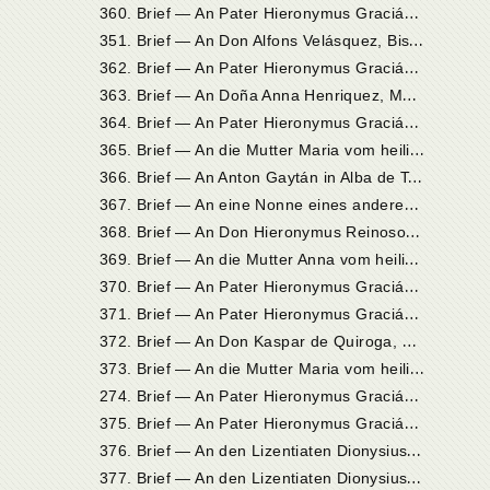
3
60. Brief — An Pater Hieronymus Gracián in Alcalá de Henares
3
51. Brief — An Don Alfons Velásquez, Bischof von Osma und früheren Beichtvater der Heiligen, in Toledo
3
62. Brief — An Pater Hieronymus Gracián in Madrid
3
63. Brief — An Doña Anna Henriquez, Marquise de Alcañicas in Valladolid
3
64. Brief — An Pater Hieronymus Gracián in Salamanka
3
65. Brief — An die Mutter Maria vom heiligen Joseph, Priorin in Sevilla
3
66. Brief — An Anton Gaytán in Alba de Tormes
3
67. Brief — An eine Nonne eines anderen Ordens, die unbeschuhte Karmelitin werden wollte
3
68. Brief — An Don Hieronymus Reinoso in Palencia
3
69. Brief — An die Mutter Anna vom heiligen Augustin, Stifterin des Klosters Villanueva de la Jara
3
70. Brief — An Pater Hieronymus Gracián in Valladolid
3
71. Brief — An Pater Hieronymus Gracián in Valladolid
3
72. Brief — An Don Kaspar de Quiroga, Erzbischof von Toledo und Kardinal der heiligen römischen Kirche
3
73. Brief — An die Mutter Maria vom heiligen Joseph, Priorin in Sevilla
2
74. Brief — An Pater Hieronymus Gracián in Salamanka
3
75. Brief — An Pater Hieronymus Gracián in Salamanka
3
76. Brief — An den Lizentiaten Dionysius Ruiz de la Peña, Beichtvater des Kardinals de Quiroga, in Toledo
3
77. Brief — An den Lizentiaten Dionysius Ruiz de la Peña