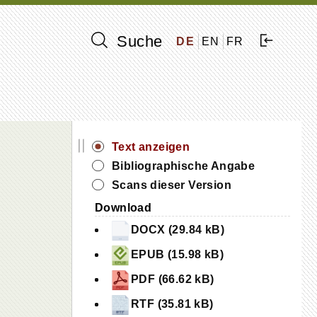
Suche
DE
EN
FR
||
Text anzeigen
s
Bibliographische Angabe
Scans dieser Version
Download
DOCX (29.84 kB)
EPUB (15.98 kB)
PDF (66.62 kB)
RTF (35.81 kB)