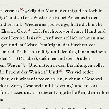
30
t Jeremias
: „Selig der Mann, der trägt dein Joch in
igt" und so fort. Wiederum ist bei Arsenius in der
nd sei still." Wiederum: „Schweige, halte dich nicht
31
 Elias zu Gott
: „Ich fürchtete vor deiner Hand und
32
der Herr bei Isaias
: „Auf wen soll ich schauen und
gen und im Geiste Demütigen, der fürchtet vor
on mir, daß ich sanftmütig und demütig bin in meinem
eelen." — (Darüber), daß niemand den Brüdern
34
 dem Weisen
: „Und mitten in den Erzählungen sollst
36
 die Frucht der Weisheit." Und
: „Wer viel redet,
ber, daß wir sanft reden sollen, nicht mit Geschrei
erkeit, Zorn, Geschrei und Lästerung" und so fort.
fort. Lasset uns also dieser Dinge befleißen; denn ohn
en.