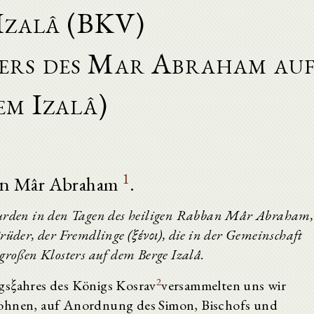
Izalâ (BKV)
ters des Mar Abraham au
em Izalâ)
1
n Mâr Abraham
.
wurden in den Tagen des heiligen Rabban Mâr Abraham,
rüder, der Fremdlinge (ξένοι), die in der Gemeinschaft
großen Klosters auf dem Berge Izalâ.
2
gsξahres des Königs Kosrav
versammelten uns wir
wohnen, auf Anordnung des Simon, Bischofs und