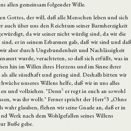
uns allen gemeinsam folgender Wille.
n Gottes, der will, daß alle Menschen leben und sich
er auch über uns den Reichtum seiner Barmherzigkeit
würdigt, da wir seiner nicht würdig sind, da wir die
 sind, er in seinem Erbarmen gab, daß wir sind und da
), wir aber durch Ungebundenheit und Nachlässigkeit
enannt wurde, verachteten, so daß sich erfüllt, was in
ehen hin im Willen ihres Herzens und im Sinne ihrer
als alle sündhaft und gering sind. Deshalb bitten wir
chwäche unseres Willens helfe, daß wir in uns alles
5
den und vollziehen. "Denn
er regt in euch an sowohl
6
sen, was ihr wollt." Ferner spricht der Herr
3 „Ohne
ls wahr glauben, flehen wir seine Gnade an, daß er in
und Werk nach dem Wohlgefallen seines Willens
ur Buße gebe.