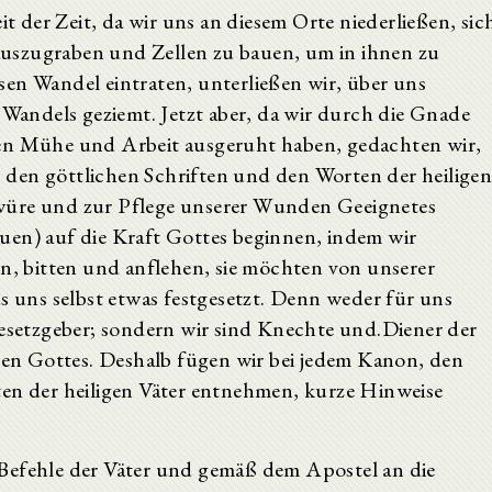
it der Zeit, da wir uns an diesem Orte niederließen, sic
uszugraben und Zellen zu bauen, um in ihnen zu
en Wandel eintraten, unterließen wir, über uns
 Wandels geziemt. Jetzt aber, da wir durch die Gnade
hen Mühe und Arbeit ausgeruht haben, gedachten wir,
den göttlichen Schriften und den Worten der heilige
würe und zur Pflege unserer Wunden Geeignetes
uen) auf die Kraft Gottes beginnen, indem wir
en, bitten und anflehen, sie möchten von unserer
us uns selbst etwas festgesetzt. Denn weder für uns
esetzgeber; sondern wir sind Knechte und.Diener der
n Gottes. Deshalb fügen wir bei jedem Kanon, den
ten der heiligen Väter entnehmen, kurze Hinweise
Befehle der Väter und gemäß dem Apostel an die