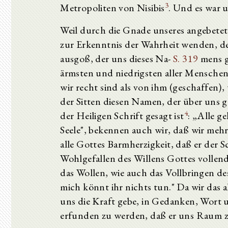
3
Metropoliten von Nisibis
. Und es war 
Weil durch die Gnade unseres angebetete
zur Erkenntnis der Wahrheit wenden, d
ausgoß, der uns dieses Na-
S. 319
mens ge
ärmsten und niedrigsten aller Menschen
wir recht sind als von ihm (geschaffen
der Sitten diesen Namen, der über uns g
4
der Heiligen Schrift gesagt ist
: „Alle g
Seele", bekennen auch wir, daß wir mehr 
alle Gottes Barmherzigkeit, daß er der S
Wohlgefallen des Willens Gottes vollen
das Wollen, wie auch das Vollbringen des
mich könnt ihr nichts tun." Da wir das a
uns die Kraft gebe, in Gedanken, Wort 
erfunden zu werden, daß er uns Raum z