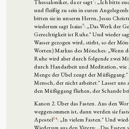
7
Thessaloniker, da er sagt
: „Ich bitte eu
und fleißig zu sein in euren Angelegenh
bitten sie in unserm Herrn, Jesus Christ
9
wiederum sagt Isaias
: „Das Werk der Ge
Gerechtigkeit ist Ruhe." Und wieder s
Wasser gezogen wird, stirbt, so der Mönc
Worten) Markus des Mönches: „Wenn der 
Ruhe wird aber durch folgende zwei Mi
durch Handarbeit und Meditation, wie A
Menge der Übel zeugt der Müßiggang."
Mensch, der nicht arbeitet." Lasset uns 
den Müßiggang fliehen, der Schande br
Kanon 2. Über das Fasten. Aus den Wor
weggenommen ist, dann werden sie fast
14
Apostel
: „In vielem Fasten." Und wied
Wiederum aus den Vätern: „Das Fasten w