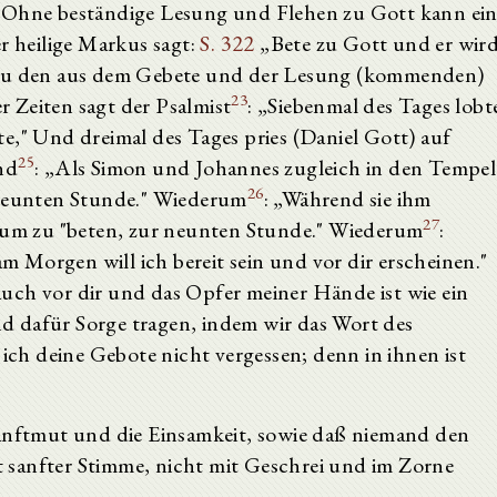
 „Ohne beständige Lesung und Flehen zu Gott kann ei
r heilige Markus sagt:
S. 322
„Bete zu Gott und er wir
 du den aus dem Gebete und der Lesung (kommenden)
23
 Zeiten sagt der Psalmist
: „Siebenmal des Tages lobt
e," Und dreimal des Tages pries (Daniel Gott) auf
25
nd
: „Als Simon und Johannes zugleich in den Tempel
26
 neunten Stunde." Wiederum
: „Während sie ihm
27
, um zu "beten, zur neunten Stunde." Wiederum
:
Morgen will ich bereit sein und vor dir erscheinen."
auch vor dir und das Opfer meiner Hände ist wie ein
 dafür Sorge tragen, indem wir das Wort des
l ich deine Gebote nicht vergessen; denn in ihnen ist
Sanftmut und die Einsamkeit, sowie daß niemand den
 sanfter Stimme, nicht mit Geschrei und im Zorne