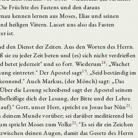
Die Früchte des Fastens und den daraus
nau kennen lernen aus Moses, Elias und seinen
d heiligen Vätern. Lasset uns also das Fasten
r ist.
nd den Dienst der Zeiten. Aus den Worten des Herrn.
 sie zu jeder Zeit beten und (es) sich nicht verdrießen
18
d betet jederzeit" und so fort. Wiederum
: „Wachet
19
hung eintretet." Der Apostel sagt
: „Seid beständig im
ekennend." Auch Markus, (der Mönch) sagt: „Das
Über die Lesung schreibend sagt der Apostel seinem
 befleißige dich der Lesung, der Bitte und der Lehre.
21
 auf)." Gott, unser Herr, spricht zu Josue bar Nûn
:
n deinem Munde vorüber; sei darüber meditierend bei
22
rum spricht Moses zum Volke
: "Es sei dir ein Zeichen
zwischen deinen Augen, damit das Gesetz des Herrn