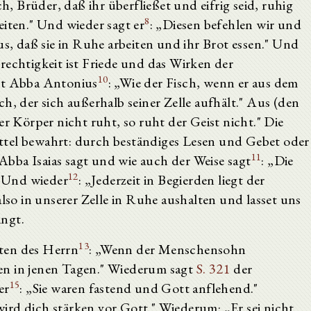
ch, Brüder, daß ihr überfließet und eifrig seid, ruhig
8
eiten." Und wieder sagt er
: „Diesen befehlen wir und
us, daß sie in Ruhe arbeiten und ihr Brot essen." Und
rechtigkeit ist Friede und das Wirken der
10
agt Abba Antonius
: „Wie der Fisch, wenn er aus dem
h, der sich außerhalb seiner Zelle aufhält." Aus (den
Körper nicht ruht, so ruht der Geist nicht." Die
ttel bewahrt: durch beständiges Lesen und Gebet oder
11
bba Isaias sagt und wie auch der Weise sagt
: „Die
12
 Und wieder
: „Jederzeit in Begierden liegt der
also in unserer Zelle in Ruhe aushalten und lasset uns
ingt.
13
ten des Herrn
: „Wenn der Menschensohn
en in jenen Tagen." Wiederum sagt
S. 321
der
15
er
: „Sie waren fastend und Gott anflehend."
ird dich stärken vor Gott." Wiederum: „Er sei nicht