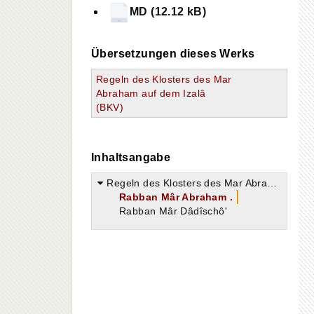
MD (12.12 kB)
f
Übersetzungen dieses Werks
Regeln des Klosters des Mar
Abraham auf dem Izalâ
(BKV)
Inhaltsangabe
Regeln des Klosters des Mar Abraham auf dem Izalâ
Rabban Mâr Abraham .
Rabban Mâr Dâdîschô'