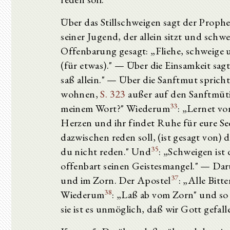
Über das Stillschweigen sagt der Prophe
seiner Jugend, der allein sitzt und schwe
Offenbarung gesagt: „Fliehe, schweige u
(für etwas)." — Über die Einsamkeit sagt
saß allein." — Über die Sanftmut spricht 
wohnen,
S. 323
außer auf den Sanftmüti
33
meinem Wort?" Wiederum
: „Lernet v
Herzen und ihr findet Ruhe für eure S
dazwischen reden soll, (ist gesagt von)
35
du nicht reden." Und
: „Schweigen ist
offenbart seinen Geistesmangel." — Darü
37
und im Zorn. Der Apostel
: „Alle Bitt
38
Wiederum
: „Laß ab vom Zorn" und so 
sie ist es unmöglich, daß wir Gott gefall