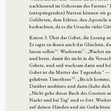
nachlassend im Gehorsam des Fastens." 
(entspringenden) Nutzen können wir ge
Gefährten, dem Erlöser, den Aposteln un
beobachten, da es die Ursache vieler Güte
Kanon 3. Über das Gebet, die Lesung u
Er sagte zu ihnen auch das Gleichnis, daß
16
17
lassen sollen
. Wiederum
: „Wachet un
und betet, damit ihr nicht in die Versuc
Gebete, und seid wachsam darin und b
Gebet ist die Mutter der Tugenden." — 
20
geliebten Timotheus
: „Bis ich komme,
Darüber meditiere und darin (halte dich
„Nicht gehe dieses Buch des Gesetzes a
Nacht und bei Tag" und so fort. Wiede
auf deinen Händen und ein Gedächtnis 