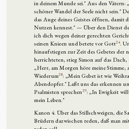
in deinem Munde sei." Aus den Vätern:
schöner Wandel der Seele nicht sein." De
das Auge deines Geistes öffnen, damit
Nutzen kennest." — Über den Dienst der
ich dich wegen deiner gerechten Gericht
24
seinen Knieen und betete vor Gott
. U
hinaufstiegen zur Zeit des Gebetes der
herrichteten, stieg Simon auf das Dach
„Herr, am Morgen höre meine Stimme, am 
28
Wiederum
: „Mein Gebet ist wie Weihr
Abendopfer." Laßt uns das erkennen und
29
Psalmisten sprechen
: „In Ewigkeit wil
mein Leben."
Kanon 4. Über das Stillschweigen, die 
Brüdern dazwischen reden, daß man mit
reden soll.