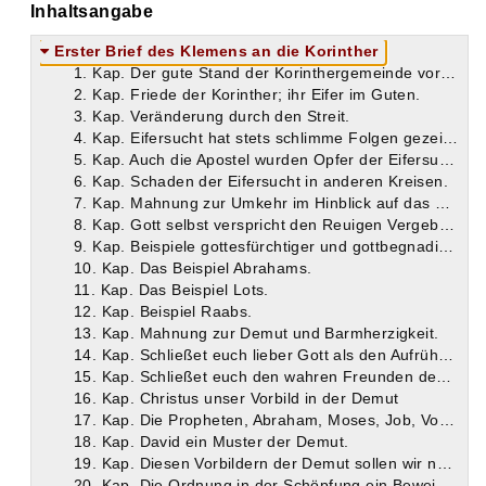
Inhaltsangabe
Erster Brief des Klemens an die Korinther
1. Kap. Der gute Stand der Korinthergemeinde vor dem Streit.
2. Kap. Friede der Korinther; ihr Eifer im Guten.
3. Kap. Veränderung durch den Streit.
4. Kap. Eifersucht hat stets schlimme Folgen gezeitigt.
5. Kap. Auch die Apostel wurden Opfer der Eifersucht.
6. Kap. Schaden der Eifersucht in anderen Kreisen.
7. Kap. Mahnung zur Umkehr im Hinblick auf das Blut Christi.
8. Kap. Gott selbst verspricht den Reuigen Vergebung.
9. Kap. Beispiele gottesfürchtiger und gottbegnadigter Männer: Enoch und Noe.
10. Kap. Das Beispiel Abrahams.
11. Kap. Das Beispiel Lots.
12. Kap. Beispiel Raabs.
13. Kap. Mahnung zur Demut und Barmherzigkeit.
14. Kap. Schließet euch lieber Gott als den Aufrührern an!
15. Kap. Schließet euch den wahren Freunden des Friedens an!
16. Kap. Christus unser Vorbild in der Demut
17. Kap. Die Propheten, Abraham, Moses, Job, Vorbilder der Demut.
18. Kap. David ein Muster der Demut.
19. Kap. Diesen Vorbildern der Demut sollen wir nacheifern.
20. Kap. Die Ordnung in der Schöpfung ein Beweis für die Friedensliebe Gottes.