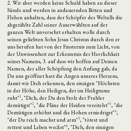
2. Wir aber werden keine Schuld haben an dieser
Sünde und werden in andauernden Bitten und
Flehen anhalten, dass der Schöpfer des Weltalls die
abgezählte Zahl seiner Auserwählten auf der
ganzen Welt unversehrt erhalten wolle durch
seinen geliebten Sohn Jesus Christus durch den er
uns berufen hat von der Finsternis zum Licht, von
der Unwissenheit zur Erkenntnis der Herrlichkeit
seines Namens, 3. auf dass wir hoffen auf Deinen
Namen, der aller Schöpfung den Anfang gab, da
Du uns geöffnet hast die Augen unseres Herzens,
damit wir Dich erkennen, den einzigen "Höchsten
in der Höhe, den Heiligen, der im Heiligtume
1
ruht"
, "Dich, der Du den Stolz der Prahler
2
3
demütigst"
, "die Pläne der Heiden vereitelst"
, "die
4
Demütigen erhöhst und die Hohen erniedrigst"
,
5
"der Du reich machst und arm"
, "tötest und
6
rettest und Leben weckst"
, "Dich, den einzigen