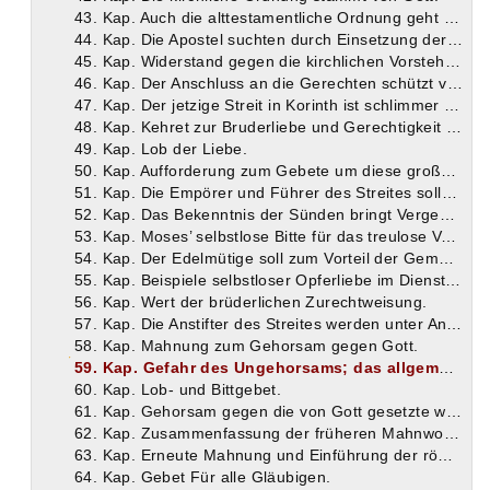
43. Kap. Auch die alttestamentliche Ordnung geht auf Gott zurück.
44. Kap. Die Apostel suchten durch Einsetzung der Bischöfe Streit zu verhindern.
45. Kap. Widerstand gegen die kirchlichen Vorsteher ist verwerflich.
46. Kap. Der Anschluss an die Gerechten schützt vor Spaltung und Verderben.
47. Kap. Der jetzige Streit in Korinth ist schlimmer als der zur Zeit des Apostels Paulus.
48. Kap. Kehret zur Bruderliebe und Gerechtigkeit zurück!
49. Kap. Lob der Liebe.
50. Kap. Aufforderung zum Gebete um diese große Gnade der Liebe.
51. Kap. Die Empörer und Führer des Streites sollen ihre Sünden bekennen, damit sich ihr Herz nicht verhärte.
52. Kap. Das Bekenntnis der Sünden bringt Vergebung.
53. Kap. Moses’ selbstlose Bitte für das treulose Volk.
54. Kap. Der Edelmütige soll zum Vorteil der Gemeinde persönliche Opfer bringen und auswandern.
55. Kap. Beispiele selbstloser Opferliebe im Dienst der Allgemeinheit.
56. Kap. Wert der brüderlichen Zurechtweisung.
57. Kap. Die Anstifter des Streites werden unter Androhung der göttlichen Strafe zur Unterwerfung ermahnt.
58. Kap. Mahnung zum Gehorsam gegen Gott.
59. Kap. Gefahr des Ungehorsams; das allgemeine Gebet.
60. Kap. Lob- und Bittgebet.
61. Kap. Gehorsam gegen die von Gott gesetzte weltliche Obrigkeit.
62. Kap. Zusammenfassung der früheren Mahnworte.
63. Kap. Erneute Mahnung und Einführung der römischen Gesandten.
64. Kap. Gebet Für alle Gläubigen.