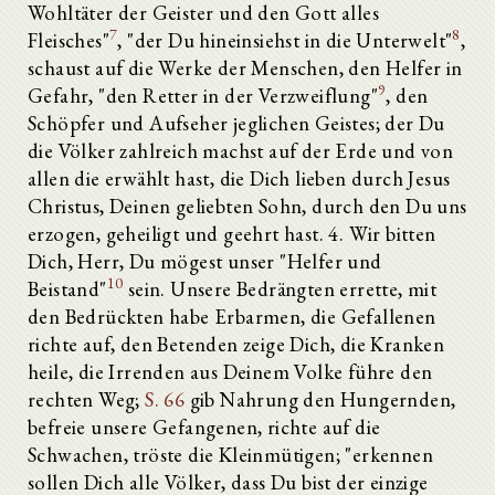
Wohltäter der Geister und den Gott alles
7
8
Fleisches"
, "der Du hineinsiehst in die Unterwelt"
,
schaust auf die Werke der Menschen, den Helfer in
9
Gefahr, "den Retter in der Verzweiflung"
, den
Schöpfer und Aufseher jeglichen Geistes; der Du
die Völker zahlreich machst auf der Erde und von
allen die erwählt hast, die Dich lieben durch Jesus
Christus, Deinen geliebten Sohn, durch den Du uns
erzogen, geheiligt und geehrt hast. 4. Wir bitten
Dich, Herr, Du mögest unser "Helfer und
10
Beistand"
sein. Unsere Bedrängten errette, mit
den Bedrückten habe Erbarmen, die Gefallenen
richte auf, den Betenden zeige Dich, die Kranken
heile, die Irrenden aus Deinem Volke führe den
rechten Weg;
S. 66
gib Nahrung den Hungernden,
befreie unsere Gefangenen, richte auf die
Schwachen, tröste die Kleinmütigen; "erkennen
sollen Dich alle Völker, dass Du bist der einzige