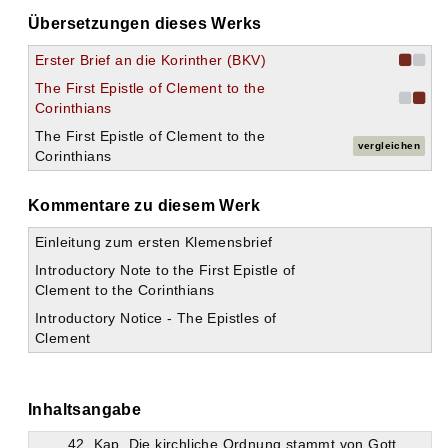
20. Kap. Die Ordnung in der Schöpfung ein Beweis für die Friedensliebe Gottes.
Übersetzungen dieses Werks
21. Kap. Lieber bei törichten Menschen anstoßen als bei Gott!
22. Kap. Der Glaube ist die Grundlage des friedlichen Lebens.
Erster Brief an die Korinther (BKV)
23. Kap. Fester Glaube an die Wiederkunft Christi.
24. Kap. Gleichnisse in der Natur als Beweis für die Auferstehung.
The First Epistle of Clement to the
25. Kap. Der Phönix ein Gleichnis der Auferstehung.
Corinthians
26. Kap. Beweisstellen aus dem Alten Testament für die Auferstehung.
The First Epistle of Clement to the
27. Kap. Glaubet dem allmächtigen und wahrhaftigen Gott!
vergleichen
Corinthians
28. Kap. Fürchtet den allgegenwärtigen Gott!
29. Kap. Heiliget eure Herzen als Auserwählte Gottes!
30. Kap. Hütet euch vor der Sünde!
Kommentare zu diesem Werk
31. Kap. Erwerbet euch den Segen Gottes!
Einleitung zum ersten Klemensbrief
32. Kap. Nicht Menschenwerk, sondern der Glaube bringt Rechtfertigung.
33. Kap. Trotzdem dürfen wir auf den Schmuck der guten Werke nicht verzichten.
Introductory Note to the First Epistle of
34. Kap. Die guten Werke werden von Gott belohnt.
Clement to the Corinthians
35. Kap. Groß ist Gottes Lohn.
Introductory Notice - The Epistles of
36. Kap. Jesus Christus ist der Weg zur Seligkeit.
Clement
37. Kap. Christus der Kriegsherr und das Haupt.
38. Kap. Keiner rühme sich selbst, sondern er danke Gott!
39. Kap. Vor Gott sind alle klein.
40. Kap. Gottes Anordnungen in der Kirche sollen befolgt werden.
Inhaltsangabe
41. Kap. Jeder halte sich in den Grenzen seines Amtes!
42. Kap. Die kirchliche Ordnung stammt von Gott.