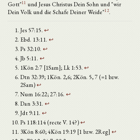
11
Gott"
und Jesus Christus Dein Sohn und "wir
12
Dein Volk und die Schafe Deiner Weide"
.
Jes 57:15.
↩
Ebd. 13:11.
↩
Ps 32:10.
↩
Jb 5:11.
↩
1Kön 2:7 [1Sam]; Lk 1:53.
↩
Dtn 32:39; 1Kön. 2,6; 2Kön. 5, 7 (=1 bzw.
2Sam)
↩
Num 16:22; 27:16.
↩
Dan 3:31.
↩
Jdt 9:11.
↩
Ps 118:114 (recte V. 14?)
↩
3Kön 8:60; 4Kön 19:19 [1 bzw. 2Reg]
↩