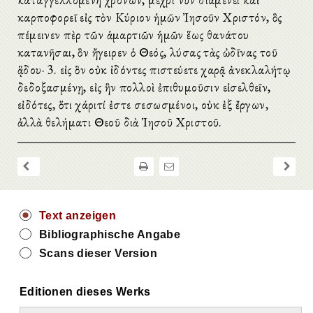
καρποφορεῖ εἰς τὸν Κύριον ἡμῶν Ἰησοῦν Χριστόν, ὃς
ὑπέμεινεν ὑπὲρ τῶν ἁμαρτιῶν ἡμῶν ἕως θανάτου
κατανῆσαι, ὃν ἤγειρεν ὁ Θεός, λύσας τὰς ὠδῖνας τοῦ
ᾅδου· 3. εἰς ὃν οὐκ ἰδόντες πιστεύετε χαρᾷ ἀνεκλαλήτῳ
δεδοξασμένῃ, εἰς ἣν πολλοὶ ἐπιθυμοῦσιν εἰσελθεῖν,
εἰδότες, ὅτι χάριτί ἐστε σεσωσμένοι, οὐκ ἐξ ἔργων,
ἀλλὰ θελήματι Θεοῦ διὰ Ἰησοῦ Χριστοῦ.
Text anzeigen
Bibliographische Angabe
Scans dieser Version
Editionen dieses Werks