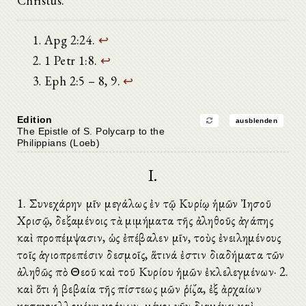
Christus.
Apg 2:24.
↩
1 Petr 1:8.
↩
Eph 2:5 – 8, 9.
↩
Edition
ausblenden
The Epistle of S. Polycarp to the
Philippians (Loeb)
I.
1. Συνεχάρην ὑμῖν μεγάλως ἐν τῷ Κυρίῳ ἡμῶν Ἰησοῦ
Χρισῷ, δεξαμένοις τὰ μιμήματα τῆς ἀληθοῦς ἀγάπης
καὶ προπέμψασιν, ὡς ἐπέβαλεν ὑμῖν, τοὺς ἐνειλημένους
τοῖς ἁγιοπρεπέσιν δεσμοῖς, ἅτινά ἐστιν διαδήματα τῶν
ἀληθῶς ὑπὸ Θεοῦ καὶ τοῦ Κυρίου ἡμῶν ἐκλελεγμένων· 2.
καὶ ὅτι ἡ βεβαία τῆς πίστεως ὑμῶν ῥίζα, ἐξ ἀρχαίων
καταγγελλομένη χρόνων, μέχρι νῦν διαμένει καὶ