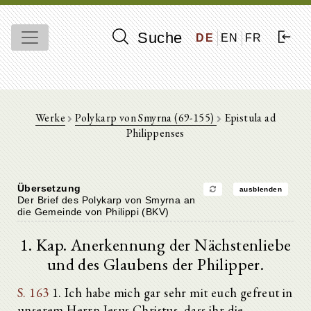
Suche
DE
EN
FR
Werke
Polykarp von Smyrna (69-155)
Epistula ad
Philippenses
Übersetzung
ausblenden
Der Brief des Polykarp von Smyrna an
die Gemeinde von Philippi (BKV)
1. Kap. Anerkennung der Nächstenliebe
und des Glaubens der Philipper.
S. 163
1. Ich habe mich gar sehr mit euch gefreut in
unserem Herrn Jesus Christus, dass ihr die