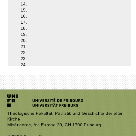
14.
15.
16.
17.
18.
19.
20.
21.
22.
23.
24.
25.
26.
27.
28.
29.
30.
31.
32.
Theologische Fakultät, Patristik und Geschichte der alten
Kirche
33.
Miséricorde, Av. Europe 20, CH 1700 Fribourg
34.
35