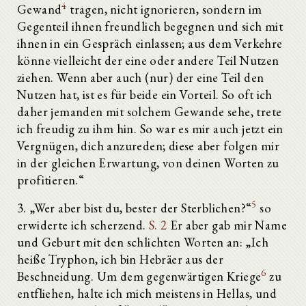
4
Gewand
tragen, nicht ignorieren, sondern im
Gegenteil ihnen freundlich begegnen und sich mit
ihnen in ein Gespräch einlassen; aus dem Verkehre
könne vielleicht der eine oder andere Teil Nutzen
ziehen. Wenn aber auch (nur) der eine Teil den
Nutzen hat, ist es für beide ein Vorteil. So oft ich
daher jemanden mit solchem Gewande sehe, trete
ich freudig zu ihm hin. So war es mir auch jetzt ein
Vergnügen, dich anzureden; diese aber folgen mir
in der gleichen Erwartung, von deinen Worten zu
profitieren.“
5
3. „Wer aber bist du, bester der Sterblichen?“
so
erwiderte ich scherzend.
S. 2
Er aber gab mir Name
und Geburt mit den schlichten Worten an: „Ich
heiße Tryphon, ich bin Hebräer aus der
6
Beschneidung. Um dem gegenwärtigen Kriege
zu
entfliehen, halte ich mich meistens in Hellas, und