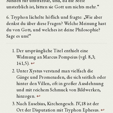
Sünden für unstrafbar, und, da die Seele
unsterblich ist, bitten sie Gott um nichts mehr.“
6. Tryphon lächelte höflich und fragte: „Wie aber
denkst du über diese Fragen? Welche Meinung hast
du von Gott, und welches ist deine Philosophie?
Sage es uns!“
Der ursprüngliche Titel enthielt eine
Widmung an Marcus Pompeius (vgl. 8,3;
141,5).
↩
Unter Xystus verstand man vielfach die
Gänge und Promenaden, die sich seitlich oder
hinter den Villen, oft in großer Ausdehnung
und mit reichem Schmuck von Bildwerken,
hinzogen.
↩
Nach Eusebius, Kirchengesch. IV,18 ist der
Ort der Disputation mit Tryphon Ephesus.
↩