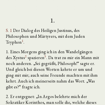
1.
S. 1
Der Dialog des Heiligen Justinus, des
Philosophen und Märtyrers, mit dem Juden
1
Tryphon
.
1. Eines Morgens ging ich in den Wandelgängen
2
3
des Xystus
spazieren
. Da trat zu mir ein Mann mit
noch anderen. „Sei gegrüßt, Philosoph!“ sagte er.
Und gleich bei diesen Worten kehrte er um und
ging mit mir; auch seine Freunde machten mit ihm
kehrt. Auch ich meinerseits nahm das Wort. „Was
gibt es?“ fragte ich.
2. Er entgegnet: „In Argos belehrte mich der
Sokratiker Korinthos, man solle die, welche dieses