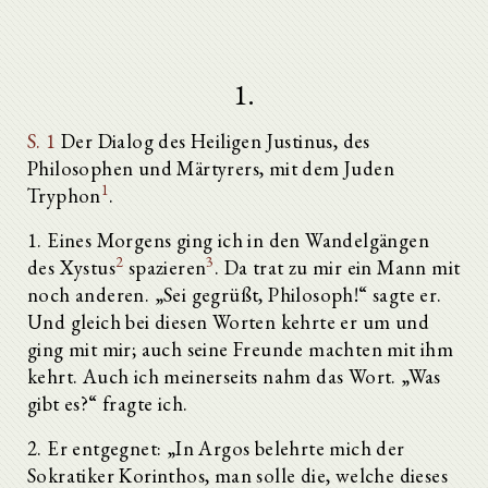
1.
S. 1
Der Dialog des Heiligen Justinus, des
Philosophen und Märtyrers, mit dem Juden
1
Tryphon
.
1. Eines Morgens ging ich in den Wandelgängen
2
3
des Xystus
spazieren
. Da trat zu mir ein Mann mit
noch anderen. „Sei gegrüßt, Philosoph!“ sagte er.
Und gleich bei diesen Worten kehrte er um und
ging mit mir; auch seine Freunde machten mit ihm
kehrt. Auch ich meinerseits nahm das Wort. „Was
gibt es?“ fragte ich.
2. Er entgegnet: „In Argos belehrte mich der
Sokratiker Korinthos, man solle die, welche dieses