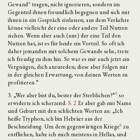
4
Gewand
tragen, nicht ignorieren, sondern im
Gegenteil ihnen freundlich begegnen und sich mit
ihnen in ein Gespräch einlassen; aus dem Verkehre
könne vielleicht der eine oder andere Teil Nutzen
ziehen. Wenn aber auch (nur) der eine Teil den
Nutzen hat, ist es für beide ein Vorteil. So oft ich
daher jemanden mit solchem Gewande sehe, trete
ich freudig zu ihm hin. So war es mir auch jetzt ein
Vergnügen, dich anzureden; diese aber folgen mir
in der gleichen Erwartung, von deinen Worten zu
profitieren.“
5
3. „Wer aber bist du, bester der Sterblichen?“
so
erwiderte ich scherzend.
S. 2
Er aber gab mir Name
und Geburt mit den schlichten Worten an: „Ich
heiße Tryphon, ich bin Hebräer aus der
6
Beschneidung. Um dem gegenwärtigen Kriege
zu
entfliehen, halte ich mich meistens in Hellas, und