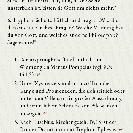
Sünden für unstrafbar, und, da die Seele
unsterblich ist, bitten sie Gott um nichts mehr.“
6. Tryphon lächelte höflich und fragte: „Wie aber
denkst du über diese Fragen? Welche Meinung hast
du von Gott, und welches ist deine Philosophie?
Sage es uns!“
Der ursprüngliche Titel enthielt eine
Widmung an Marcus Pompeius (vgl. 8,3;
141,5).
↩
Unter Xystus verstand man vielfach die
Gänge und Promenaden, die sich seitlich oder
hinter den Villen, oft in großer Ausdehnung
und mit reichem Schmuck von Bildwerken,
hinzogen.
↩
Nach Eusebius, Kirchengesch. IV,18 ist der
Ort der Disputation mit Tryphon Ephesus.
↩