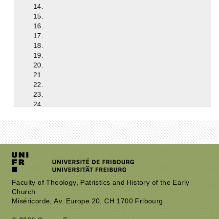
14.
15.
16.
17.
18.
19.
20.
21.
22.
23.
24.
25.
26.
27.
28.
29.
30.
31.
32.
Faculty of Theology, Patristics and History of the Early
Church
33.
Miséricorde, Av. Europe 20, CH 1700 Fribourg
34.
35