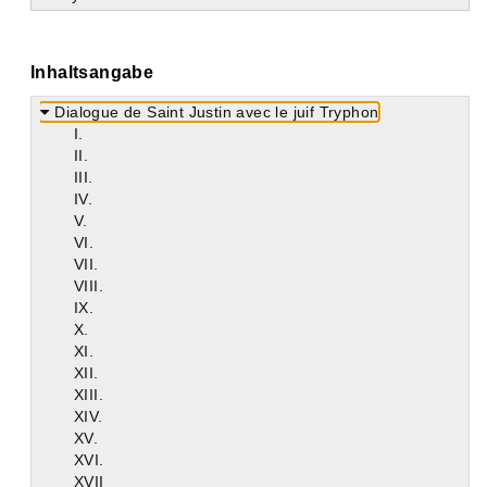
Inhaltsangabe
Dialogue de Saint Justin avec le juif Tryphon
Ι.
II.
III.
IV.
V.
VI.
VII.
VIII.
IX.
X.
XI.
XII.
XIII.
XIV.
XV.
XVI.
XVII