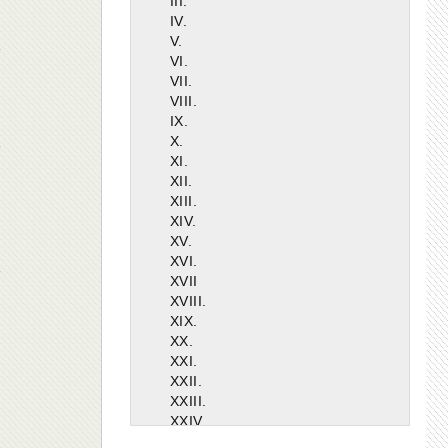
III.
IV.
V.
VI.
VII.
VIII.
IX.
X.
XI.
XII.
XIII.
XIV.
XV.
XVI.
XVII
XVIII.
XIX.
XX.
XXI.
XXII.
XXIII.
XXIV.
XXV.