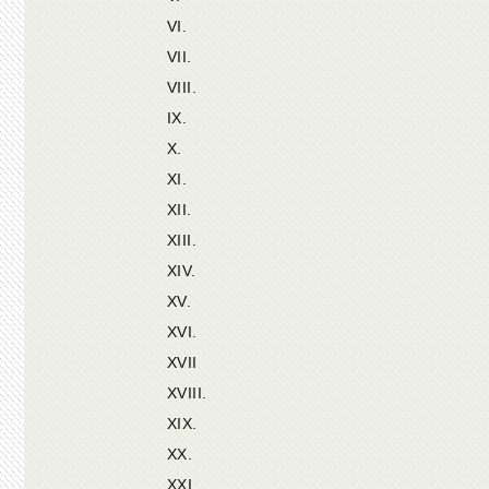
VI.
VII.
VIII.
IX.
X.
XI.
XII.
XIII.
XIV.
XV.
XVI.
XVII
XVIII.
XIX.
XX.
XXI.