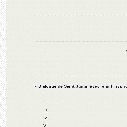
Dialogue de Saint Justin avec le juif Tryph
Ι.
II.
III.
IV.
V.