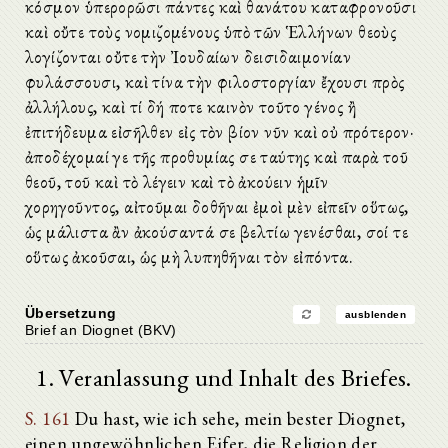
κόσμον ὑπερορῶσι πάντες καὶ θανάτου καταφρονοῦσι
καὶ οὔτε τοὺς νομιζομένους ὑπὸ τῶν Ἑλλήνων θεοὺς
λογίζονται οὔτε τὴν Ἰουδαίων δεισιδαιμονίαν
φυλάσσουσι, καὶ τίνα τὴν φιλοστοργίαν ἔχουσι πρὸς
ἀλλήλους, καὶ τί δή ποτε καινὸν τοῦτο γένος ἢ
ἐπιτήδευμα εἰσῆλθεν εἰς τὸν βίον νῦν καὶ οὐ πρότερον·
ἀποδέχομαί γε τῆς προθυμίας σε ταύτης καὶ παρὰ τοῦ
θεοῦ, τοῦ καὶ τὸ λέγειν καὶ τὸ ἀκούειν ἡμῖν
χορηγοῦντος, αἰτοῦμαι δοθῆναι ἐμοὶ μὲν εἰπεῖν οὕτως,
ὡς μάλιστα ἂν ἀκούσαντά σε βελτίω γενέσθαι, σοί τε
οὕτως ἀκοῦσαι, ὡς μὴ λυπηθῆναι τὸν εἰπόντα.
Übersetzung
ausblenden
Brief an Diognet (BKV)
1. Veranlassung und Inhalt des Briefes.
S. 161
Du hast, wie ich sehe, mein bester Diognet,
einen ungewöhnlichen Eifer, die Religion der