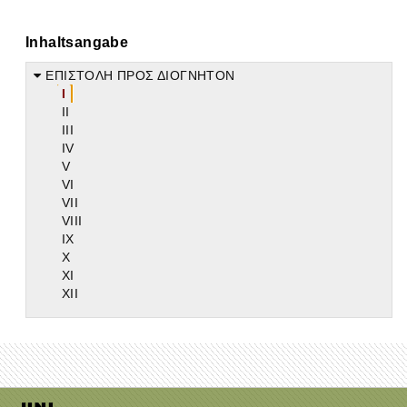
Inhaltsangabe
ΕΠΙΣΤΟΛΗ ΠΡΟΣ ΔΙΟΓΝΗΤΟΝ
I
II
III
IV
V
VI
VII
VIII
IX
X
XI
XII