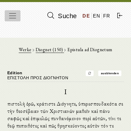
Suche
DE
EN
FR
Werke
Diognet (150)
Epistula ad Diognetum
Edition
ausblenden
ΕΠΙΣΤΟΛΗ ΠΡΟΣ ΔΙΟΓΝΗΤΟΝ
I
Ἐπιστολὴ ὁρῶ, κράτιστε Διόγνητε, ὑπερεσπουδακότα σε
τὴν θεοσέβειαν τῶν Χριστιανῶν μαθεῖν καὶ πάνυ
σαφῶς καὶ ἐπιμελῶς πυνθανόμενον περὶ αὐτῶν, τίνι τε
θεῷ πεποιθότες καὶ πῶς θρησκεύοντες αὐτὸν τόν τε