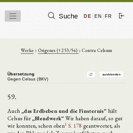
Suche
DE
EN
FR
Werke
Origenes († 253/54)
Contra Celsum
Übersetzung
ausblenden
Gegen Celsus (BKV)
59.
Auch
„das Erdbeben und die Finsternis“
hält
Celsus für
„Blendwerk“
Wir haben darauf, so gut
1
wir konnten, schon oben
S. 178
geantwortet, als