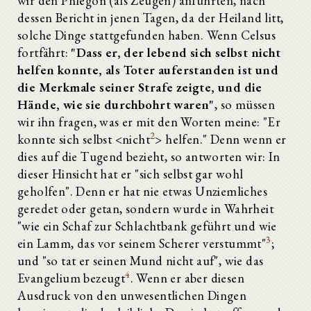
wir den Phlegon (als Zeugen) anführten, nach
dessen Bericht in jenen Tagen, da der Heiland litt,
solche Dinge stattgefunden haben. Wenn Celsus
fortfährt:
"Dass er, der lebend sich selbst nicht
helfen konnte, als Toter auferstanden ist und
die Merkmale seiner Strafe zeigte, und die
Hände, wie sie durchbohrt waren"
, so müssen
wir ihn fragen, was er mit den Worten meine: "Er
2
konnte sich selbst <nicht
> helfen." Denn wenn er
dies auf die Tugend bezieht, so antworten wir: In
dieser Hinsicht hat er "sich selbst gar wohl
geholfen". Denn er hat nie etwas Unziemliches
geredet oder getan, sondern wurde in Wahrheit
"wie ein Schaf zur Schlachtbank geführt und wie
3
ein Lamm, das vor seinem Scherer verstummt"
;
und "so tat er seinen Mund nicht auf", wie das
4
Evangelium bezeugt
. Wenn er aber diesen
Ausdruck von den unwesentlichen Dingen