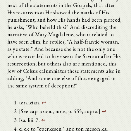
next of the statements in the Gospels, that after
Alle aufklappen
His resurrection He showed the marks of His
Gegen Celsus (Contra Celsum)
punishment, and how His hands had been pierced,
Vorrede
he asks, "Who beheld this?" And discrediting the
Erstes Buch
Zweites Buch
narrative of Mary Magdalene, who is related to
1.
have seen Him, he replies, "A half-frantic woman,
2.
as ye state." And because she is not the only one
3.
who is recorded to have seen the Saviour after His
4.
5.
resurrection, but others also are mentioned, this
6.
Jew of Celsus calumniates these statements also in
7.
adding, "And some one else of those engaged in
8.
the same system of deception!"
9.
10.
11.
terateian.
↩
12.
13.
[See cap. xxxiii., note, p. 455, supra.]
↩
14.
Isa. liii. 7.
↩
15.
16.
ei de to "eperkesen " apo ton meson kai