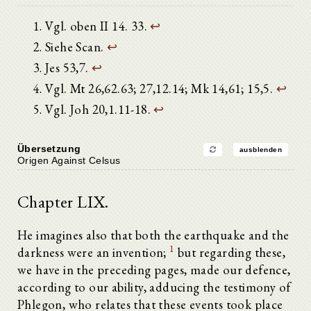
Vgl. oben II 14. 33.
↩
Siehe Scan.
↩
Jes 53,7.
↩
Vgl. Mt 26,62.63; 27,12.14; Mk 14,61; 15,5.
↩
Vgl. Joh 20,1.11-18.
↩
Übersetzung
ausblenden
Origen Against Celsus
Chapter LIX.
He imagines also that both the earthquake and the
1
darkness were an invention;
but regarding these,
we have in the preceding pages, made our defence,
according to our ability, adducing the testimony of
Phlegon, who relates that these events took place