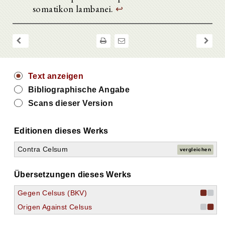
17.
somatikon lambanei.
↩
18.
19.
20.
21.
22.
23.
24.
Text anzeigen
25.
Bibliographische Angabe
26.
27.
Scans dieser Version
28.
29.
Editionen dieses Werks
30.
31.
Contra Celsum
vergleichen
32.
33.
34.
Übersetzungen dieses Werks
35.
36.
Gegen Celsus (BKV)
37.
Origen Against Celsus
38.
39.