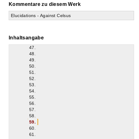
Kommentare zu diesem Werk
40.
41.
Elucidations - Against Celsus
42.
43.
44.
45.
Inhaltsangabe
46.
47.
48.
49.
50.
51.
52.
53.
54.
55.
56.
57.
58.
59.
60.
61.