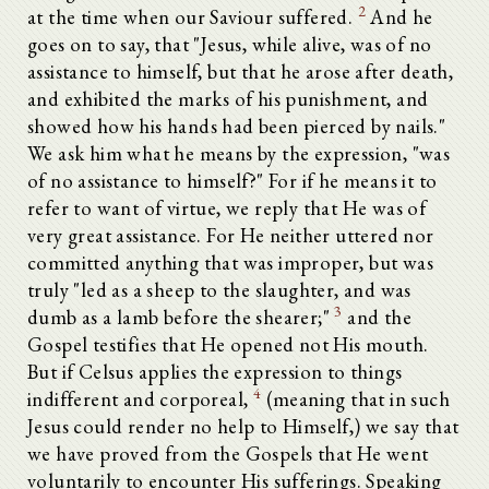
2
at the time when our Saviour suffered.
And he
goes on to say, that "Jesus, while alive, was of no
assistance to himself, but that he arose after death,
and exhibited the marks of his punishment, and
showed how his hands had been pierced by nails."
We ask him what he means by the expression, "was
of no assistance to himself?" For if he means it to
refer to want of virtue, we reply that He was of
very great assistance. For He neither uttered nor
committed anything that was improper, but was
truly "led as a sheep to the slaughter, and was
3
dumb as a lamb before the shearer;"
and the
Gospel testifies that He opened not His mouth.
But if Celsus applies the expression to things
4
indifferent and corporeal,
(meaning that in such
Jesus could render no help to Himself,) we say that
we have proved from the Gospels that He went
voluntarily to encounter His sufferings. Speaking