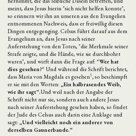
hernimmt, die das leibliche Dasein betreffen, und
meint, dass Jesus hierin "sich nicht helfen konnte",
so erinnern wir ihn an unseren aus den Evangelien
entnommenen Nachweis, dass er freiwillig diesen
Dingen entgegenging. Celsus führt darauf aus dem
Evangelium an, dass Jesus nach seiner
Auferstehung von den Toten, "die Merkmale seiner
Strafe zeigte, und die Hände, wie sie durchbohrt
waren", und wirft dann die Frage auf:
"Wer hat
dies gesehen?"
Und während die Schrift berichtet,
5
dass Maria von Magdala es gesehen
, so beschimpft
er sie mit den Worten:
„Ein halbrasendes Weib,
wie ihr sagt“.
Und weil nach der Angabe der
Schrift nicht nur sie, sondern auch andere Jesus
nach seiner Auferstehung gesehen haben, so findet
der Jude des Celsus auch darin eine Anklage und
sagt:
„Und vielleicht noch ein anderer von
derselben Gaunerbande.“