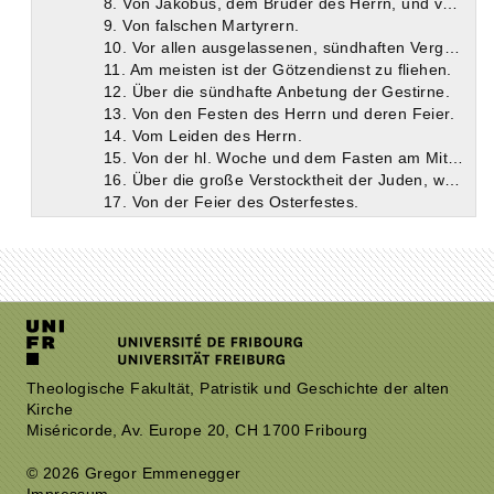
8. Von Jakobus, dem Bruder des Herrn, und von Stephanus, dem ersten Martyrer.
9. Von falschen Martyrern.
10. Vor allen ausgelassenen, sündhaften Vergnügungen muß man sich hüten.
11. Am meisten ist der Götzendienst zu fliehen.
12. Über die sündhafte Anbetung der Gestirne.
13. Von den Festen des Herrn und deren Feier.
14. Vom Leiden des Herrn.
15. Von der hl. Woche und dem Fasten am Mittwoch und Freitag.
16. Über die große Verstocktheit der Juden, welche die Prophezeiungen nicht erkannten und den Heiland kreuzigten; darum ist ihnen auch das Reich genommen und euch zugetheilt worden.
17. Von der Feier des Osterfestes.
18. Anordnungen bezüglich der Char-Woche.
19. Von der Feier des großen Sabbats und von dem Auferstehungstage.
20. Weissagung über Jesus Christus.
Sechstes Buch: Von den Schismatikern und Ketzern.
Siebentes Buch: Vom christlichen Leben; verschiedene Gebete; Taufritus.
Achtes Buch: Von den Gnadengaben; Liturgie des Opfers, der heiligen Weihen und des Stundengebetes; kirchliche Canonen.
Theologische Fakultät, Patristik und Geschichte der alten
Kirche
Miséricorde, Av. Europe 20, CH 1700 Fribourg
© 2026 Gregor Emmenegger