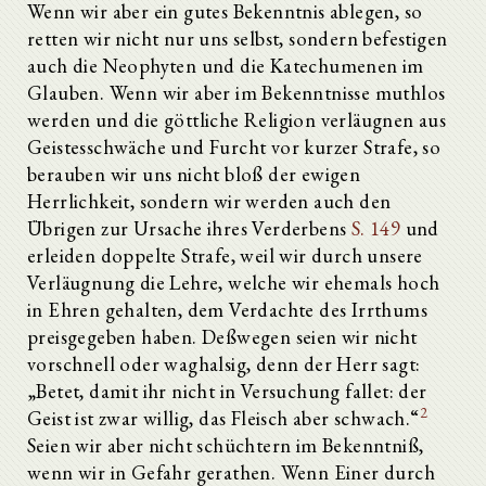
Wenn wir aber ein gutes Bekenntnis ablegen, so
retten wir nicht nur uns selbst, sondern befestigen
auch die Neophyten und die Katechumenen im
Glauben. Wenn wir aber im Bekenntnisse muthlos
werden und die göttliche Religion verläugnen aus
Geistesschwäche und Furcht vor kurzer Strafe, so
berauben wir uns nicht bloß der ewigen
Herrlichkeit, sondern wir werden auch den
Übrigen zur Ursache ihres Verderbens
S. 149
und
erleiden doppelte Strafe, weil wir durch unsere
Verläugnung die Lehre, welche wir ehemals hoch
in Ehren gehalten, dem Verdachte des Irrthums
preisgegeben haben. Deßwegen seien wir nicht
vorschnell oder waghalsig, denn der Herr sagt:
„Betet, damit ihr nicht in Versuchung fallet: der
2
Geist ist zwar willig, das Fleisch aber schwach.“
Seien wir aber nicht schüchtern im Bekenntniß,
wenn wir in Gefahr gerathen. Wenn Einer durch