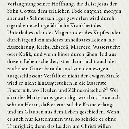
Verläugnung seiner Hoffnung, die da ist Jesus der
Sohn Gottes, dem zeitlichen Tode entgeht, morgen
aber auf's Schmerzenlager geworfen wird durch
irgend eine sehr gefährliche Krankheit des
Unterleibes oder des Magens oder des Kopfes oder
durch irgend ein anderes unheilbares Leiden, als:
Auszehrung, Krebs, Absceß, Miserere, Wassersucht
oder Kolik, und wenn Einer durch jähen Tod aus
diesem Leben scheidet, ist er dann nicht auch der
zeitlichen Güter beraubt und von den ewigen
ausgeschlossen? Verfallt er nicht der ewigen Strafe,
wird er nicht hinausgestoßen in die äusserste
3
Finsterniß, wo Heulen und Zähneknirschen?
Wer
aber des Martyriums gewürdigt worden, freue sich
sehr im Herrn, daß er eine solche Krone erlangt
und im Glauben aus dem Leben geschieden. Wenn
er auch nur Katechumen war, so scheide er ohne
Traurigkeit; denn das Leiden um Christi willen