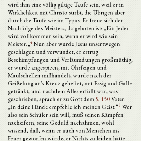
wird ihm eine völlig giltige Taufe sein, weil er in
Wirklichkeit mit Christo stirbt, die Übrigen aber
durch die Taufe wie im Typus. Er freue sich der
Nachfolge des Meisters, da geboten ist: „Ein Jeder
wird vollkommen sein, wenn er wird wie sein
4
Meister.„
Nun aber wurde Jesus unsertwegen
geschlagen und verwundet, er ertrug
Beschimpfungen und Verläumdungen großmüthig,
er wurde angespieen, mit Ohrfeigen und
Maulschellen mißhandelt, wurde nach der
Geißelung an's Kreuz geheftet, mit Essig und Galle
getränkt, und nachdem Alles erfüllt war, was
geschrieben, sprach er zu Gott dem
S. 150
Vater:
5
„In deine Hände empfehle ich meinen Geist.“
Wer
also sein Schüler sein will, muß seinen Kämpfen
nacheifern, seine Geduld nachahmen, wohl
wissend, daß, wenn er auch von Menschen ins
Feuer geworfen würde, er Nichts zu leiden hätte