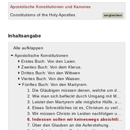
Apostolische Konstitutionen und Kanones
Constitutions of the Holy Apostles
vergleichen
Inhaltsangabe
Alle aufklappen
Apostolische Konstitutionen
Erstes Buch: Von den Laien.
Zweites Buch: Von dem Klerus.
Drittes Buch: Von den Wittwen
Viertes Buch: Von den Waisen.
Fünftes Buch: Von den Martyrern.
1. Die Gläubigen müssen denen, welche um des Namens Jesu willen von Ungläubigen verfolgt werden, Hilfe leisten.
2. Wie man sich befleckt durch Umgang mit Mördern und Ehebrechern, so nimmt man Theil an der Krone des Martyriums, wenn man den Martyrern Hilfe leistet.
3. Leistet den Martyrern alle mögliche Hülfe, und sollte euch selbst Gefahrdrohen.
4. Etwas Schreckliches ist es, Christum zu verläugnen.
3. Wir müssen Christo im Leiden nachfolgen und seine Geduld nachahmen.
6. Indessen sollen wir keineswegs absichtlich der Verfolgung und Marter uns entgegenstürzen.
7. Über den Glauben an die Auferstehung.