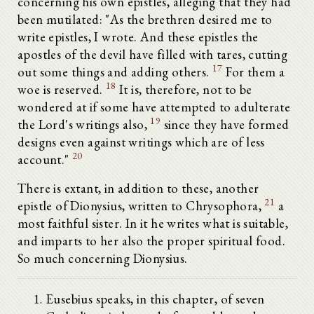
concerning his own epistles, alleging that they had
been mutilated: "As the brethren desired me to
write epistles, I wrote. And these epistles the
apostles of the devil have filled with tares, cutting
17
out some things and adding others.
For them a
18
woe is reserved.
It is, therefore, not to be
wondered at if some have attempted to adulterate
19
the Lord's writings also,
since they have formed
designs even against writings which are of less
20
account."
There is extant, in addition to these, another
21
epistle of Dionysius, written to Chrysophora,
a
most faithful sister. In it he writes what is suitable,
and imparts to her also the proper spiritual food.
So much concerning Dionysius.
Eusebius speaks, in this chapter, of seven