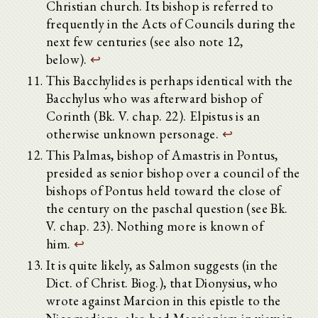
Christian church. Its bishop is referred to
frequently in the Acts of Councils during the
next few centuries (see also note 12,
below).
↩
This Bacchylides is perhaps identical with the
Bacchylus who was afterward bishop of
Corinth (Bk. V. chap. 22). Elpistus is an
otherwise unknown personage.
↩
This Palmas, bishop of Amastris in Pontus,
presided as senior bishop over a council of the
bishops of Pontus held toward the close of
the century on the paschal question (see Bk.
V. chap. 23). Nothing more is known of
him.
↩
It is quite likely, as Salmon suggests (in the
Dict. of Christ. Biog.), that Dionysius, who
wrote against Marcion in this epistle to the