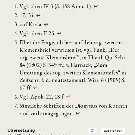
Vgl. oben IV 3 (S. 158 Anm. 1).
↩
17, 34.
↩
auf Kreta.
↩
Vgl. oben II 25.
↩
Über die Frage, ob hier auf den sog. zweiten
Klemensbrief verwiesen ist, vgl. Funk, „Der
sog. zweite Klemensbrief“, in Theol. Qu. Schr.
84 (1902) S. 349 ff.; v. Harnack, „Zum
Ursprung des sog. zweiten Klemensbriefes“ in
Zeitschr. f. d. neutestamentl. Wiss. 6 (1905) S.
67 ff.
↩
Vgl. Apok. 22, 18 f.
↩
Sämtliche Schriften des Dionysius von Korinth
sind verlorengegangen.
↩
Übersetzung
ausblenden