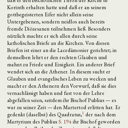
daß er den bischöflichen Thron der Kirche in
Korinth erhalten hatte und daß er an seinem
gottbegeisterten Eifer nicht allein seine
Untergebenen, sondern neidlos auch bereits
fremde Diözesanen teilnehmen ließ. Besonders
nützlich machte er sich allen durch seine
katholischen Briefe an die Kirchen. Von diesen
Briefen ist einer an die Lacedämonier gerichtet; in
demselben lehrt er den rechten Glauben und
mahnt zu Friede und Einigkeit. Ein anderer Brief
wendet sich an die Athener. In diesem sucht er
Glauben und evangelisches Leben zu wecken und
macht er den Athenern den Vorwurf, daß sie dies
vernachlässigt haben und fast von der Lehre
abgefallen seien, seitdem ihr Bischof Publius — es
war zu seiner Zeit — den Martertod erlitten hat. Er
1
gedenkt (daselbst) des Quadratus,
der nach dem
Martyrium des Publius
S. 194
ihr Bischof geworden