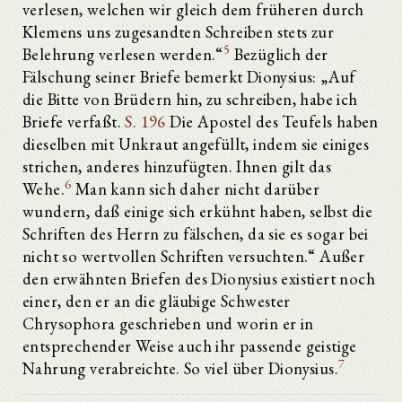
verlesen, welchen wir gleich dem früheren durch
Klemens uns zugesandten Schreiben stets zur
5
Belehrung verlesen werden.“
Bezüglich der
Fälschung seiner Briefe bemerkt Dionysius: „Auf
die Bitte von Brüdern hin, zu schreiben, habe ich
Briefe verfaßt.
S. 196
Die Apostel des Teufels haben
dieselben mit Unkraut angefüllt, indem sie einiges
strichen, anderes hinzufügten. Ihnen gilt das
6
Wehe.
Man kann sich daher nicht darüber
wundern, daß einige sich erkühnt haben, selbst die
Schriften des Herrn zu fälschen, da sie es sogar bei
nicht so wertvollen Schriften versuchten.“ Außer
den erwähnten Briefen des Dionysius existiert noch
einer, den er an die gläubige Schwester
Chrysophora geschrieben und worin er in
entsprechender Weise auch ihr passende geistige
7
Nahrung verabreichte. So viel über Dionysius.