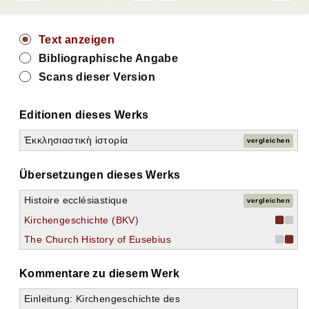
Text anzeigen
Bibliographische Angabe
Scans dieser Version
Editionen dieses Werks
Ἐκκλησιαστικὴ ἱστορία
vergleichen
Übersetzungen dieses Werks
Alle aufklappen
Histoire ecclésiastique
vergleichen
Kirchengeschichte (Historia Ecclesiastica)
Kirchengeschichte (BKV)
Erstes Buch
The Church History of Eusebius
Zweites Buch
Drittes Buch
Viertes Buch
Kommentare zu diesem Werk
1. Kap. Die Bischöfe Roms und Alexandriens unter der Regierung Trajans.
2. Kap. Die Schicksale der Juden unter Trajan.
Einleitung: Kirchengeschichte des