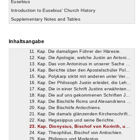
3. Kap. Die Glaubensverteidiger unter Hadrian.
Eusebius
4. Kap. Die Bischöfe Roms und Alexandriens unter Hadrian.
Introduction to Eusebius' Church History
5. Kap. Die Bischöfe Jerusalems von dem Erlöser an bis auf Trajan und Hadrian.
Supplementary Notes and Tables
6. Kap. Die unter Hadrian erfolgte letzte Niederwerfung der Juden.
7. Kap. Die damaligen Führer der falschen Gnosis.
8. Kap. Kirchliche Schriftsteller.
9. Kap. Ein Brief Hadrians mit der Verordnung, uns nicht ohne gerichtliches Urteil zu bestrafen.
Inhaltsangabe
10. Kap. Die Bischöfe Roms und Alexandriens unter der Regierung des Antoninus.
11. Kap. Die damaligen Führer der Häresie.
12. Kap. Die Apologie, welche Justin an Antoninus eingereicht hatte.
13. Kap. Das von Antoninus in unserer Sache an die Vertretung Asiens gerichtete Schreiben.
14. Kap. Berichte über den Apostelschüler Polykarp.
15. Kap. Polykarp stirbt mit anderen unter Verus in Smyrna den Martertod.
16. Kap. Der Philosoph Justin erleidet, die Lehre Christi in Rom predigend, den Martertod.
17. Kap. Die in einer Schrift Justins erwähnten Märtyrer.
18. Kap. Die auf uns gekommenen Schriften Justins.
19. Kap. Die Bischöfe Roms und Alexandriens unter der Regierung des Verus.
20. Kap. Die Bischöfe Antiochiens.
21. Kap. Die damals glänzenden Kirchenschriftsteller.
22. Kap. Hegesippus und seine Berichte.
23. Kap. Dionysius, Bischof von Korinth, und seine Briefe.
24. Kap. Theophilus, Bischof von Antiochien.
25. Kap. Philippus und Modestus.