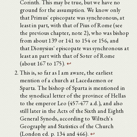
Corinth. This may be true, but we have no
ground for the assumption. We know only
that Primus' episcopate was synchronous, at
least in part, with that of Pius of Rome (see
the previous chapter, note 2), who was bishop
from about 139 or 141 to 154 or 156, and
that Dionysius' episcopate was synchronous at
least an part with that of Soter of Rome
(about 167 to 175).
↩
This is, so far as I am aware, the earliest
mention of a church at Lacedaemon or
Sparta. The bishop of Sparta is mentioned in
the synodical letter of the province of Hellas
to the emperor Leo (457-477 a.d.), and also
still later in the Acts of the Sixth and Eighth
General Synods, according to Wiltsch's
Geography and Statistics of the Church
(London ed. p. 134 and 466).
↩