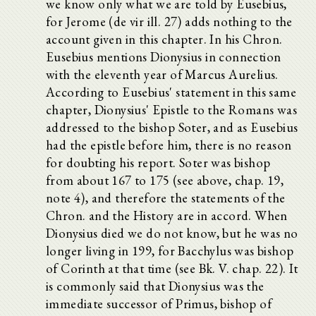
we know only what we are told by Eusebius,
for Jerome (de vir ill. 27) adds nothing to the
account given in this chapter. In his Chron.
Eusebius mentions Dionysius in connection
with the eleventh year of Marcus Aurelius.
According to Eusebius' statement in this same
chapter, Dionysius' Epistle to the Romans was
addressed to the bishop Soter, and as Eusebius
had the epistle before him, there is no reason
for doubting his report. Soter was bishop
from about 167 to 175 (see above, chap. 19,
note 4), and therefore the statements of the
Chron. and the History are in accord. When
Dionysius died we do not know, but he was no
longer living in 199, for Bacchylus was bishop
of Corinth at that time (see Bk. V. chap. 22). It
is commonly said that Dionysius was the
immediate successor of Primus, bishop of