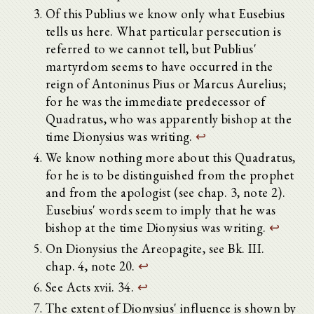
Of this Publius we know only what Eusebius
tells us here. What particular persecution is
referred to we cannot tell, but Publius'
martyrdom seems to have occurred in the
reign of Antoninus Pius or Marcus Aurelius;
for he was the immediate predecessor of
Quadratus, who was apparently bishop at the
time Dionysius was writing.
↩
We know nothing more about this Quadratus,
for he is to be distinguished from the prophet
and from the apologist (see chap. 3, note 2).
Eusebius' words seem to imply that he was
bishop at the time Dionysius was writing.
↩
On Dionysius the Areopagite, see Bk. III.
chap. 4, note 20.
↩
See Acts xvii. 34.
↩
The extent of Dionysius' influence is shown by