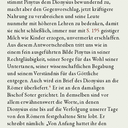
stimmt Pinytus dem Dionysius bewundernd zu,
macht aber den Gegenvorschlag, jetzt kräftigere
Nahrung zu verabreichen und seine Leute
nunmehr mit höheren Lehren zu bedenken, damit
sie nicht schließlich, immer nur mit
S. 195
geistiger
Milch wie Kinder erzogen, unvermerkt erschlaffen.
Aus diesem Antwortschreiben tritt uns wie in
einem fein ausgeführten Bilde Pinytus in seiner
Rechtgläubigkeit, seiner Sorge für das Wohl seiner
Untertanen, seiner wissenschaftlichen Begabung
und seinem Verständnis für das Göttliche
entgegen. Auch wird ein Brief des Dionysius an die
4
Römer überliefert.
Er ist an den damaligen
Bischof Soter gerichtet. In demselben sind vor
allem erwähnenswert die Worte, in denen
Dionysius eine bis auf die Verfolgung unserer Tage
von den Römern festgehaltene Sitte lobt. Er
schreibt nämlich: „Von Anfang hattet ihr den