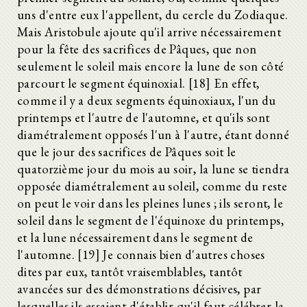
uns d'entre eux l'appellent, du cercle du Zodiaque.
Mais Aristobule ajoute qu'il arrive nécessairement
pour la fête des sacrifices de Pâques, que non
seulement le soleil mais encore la lune de son côté
parcourt le segment équinoxial. [18] En effet,
comme il y a deux segments équinoxiaux, l'un du
printemps et l'autre de l'automne, et qu'ils sont
diamétralement opposés l'un à l'autre, étant donné
que le jour des sacrifices de Pâques soit le
quatorzième jour du mois au soir, la lune se tiendra
opposée diamétralement au soleil, comme du reste
on peut le voir dans les pleines lunes ; ils seront, le
soleil dans le segment de l'équinoxe du printemps,
et la lune nécessairement dans le segment de
l'automne. [19] Je connais bien d'autres choses
dites par eux, tantôt vraisemblables, tantôt
avancées sur des démonstrations décisives, par
lesquelles ils essaient d'établir qu'il faut célébrer la