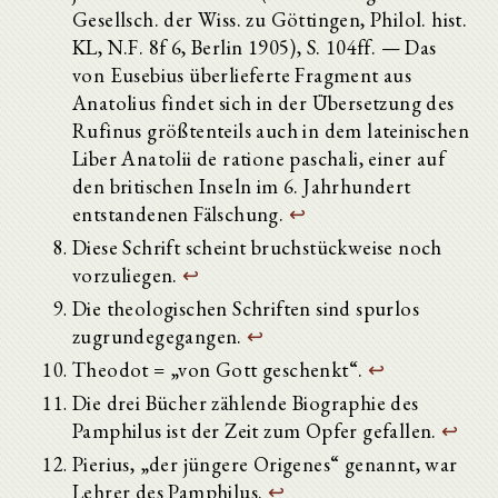
Gesellsch. der Wiss. zu Göttingen, Philol. hist.
KL, N.F. 8f 6, Berlin 1905), S. 104ff. — Das
von Eusebius überlieferte Fragment aus
Anatolius findet sich in der Übersetzung des
Rufinus größtenteils auch in dem lateinischen
Liber Anatolii de ratione paschali, einer auf
den britischen Inseln im 6. Jahrhundert
entstandenen Fälschung.
↩
Diese Schrift scheint bruchstückweise noch
vorzuliegen.
↩
Die theologischen Schriften sind spurlos
zugrundegegangen.
↩
Theodot = „von Gott geschenkt“.
↩
Die drei Bücher zählende Biographie des
Pamphilus ist der Zeit zum Opfer gefallen.
↩
Pierius, „der jüngere Origenes“ genannt, war
Lehrer des Pamphilus.
↩