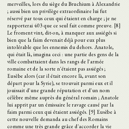
merveilles, lors du siège du Bruchium à Alexandrie
; aussi bien un privilège extraordinaire lui fut
réservé par tous ceux qui étaient en charge ; je ne
rapporterai 403 que ce seul fait comme preuve. [8]
Le froment vint, dit-on, à manquer aux assiégés si
bien que la faim devenait déjà pour eux plus
intolérable que les ennemis du dehors. Anatole,
qui était là, imagina ceci : une partie des gens de la
ville combattaient dans les rangs de l'armée
romaine et de la sorte n'étaient pas assiégés ;
Eusèbe alors (car il était encore là, avant son
départ pour la Syrie), se trouvait parmi eux et il
jouissait d'une grande réputation et d'un nom
célèbre même auprès du général romain ; Anatole
lui apprit par un émissaire le ravage causé par la
faim parmi ceux qui étaient assiégés. [9] Eusèbe à
cette nouvelle demanda au chef des Romains
comme une très grande grâce d'accorder la vie