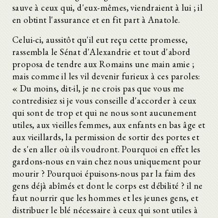
sauve à ceux qui, d'eux-mêmes, viendraient à lui ; il
en obtint l'assurance et en fit part à Anatole.
Celui-ci, aussitôt qu'il eut reçu cette promesse,
rassembla le Sénat d'Alexandrie et tout d'abord
proposa de tendre aux Romains une main amie ;
mais comme il les vil devenir furieux à ces paroles:
« Du moins, dit-il, je ne crois pas que vous me
contredisiez si je vous conseille d'accorder à ceux
qui sont de trop et qui ne nous sont aucunement
utiles, aux vieilles femmes, aux enfants en bas âge et
aux vieillards, la permission de sortir des portes et
de s'en aller où ils voudront. Pourquoi en effet les
gardons-nous en vain chez nous uniquement pour
mourir ? Pourquoi épuisons-nous par la faim des
gens déjà abîmés et dont le corps est débilité ? il ne
faut nourrir que les hommes et les jeunes gens, et
distribuer le blé nécessaire à ceux qui sont utiles à