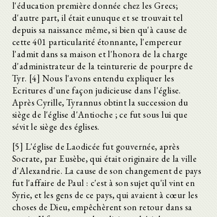
l'éducation première donnée chez les Grecs;
d'autre part, il était eunuque et se trouvait tel
depuis sa naissance même, si bien qu'à cause de
cette 401 particularité étonnante, l'empereur
l'admit dans sa maison et l'honora de la charge
d'administrateur de la teinturerie de pourpre de
Tyr. [4] Nous l'avons entendu expliquer les
Ecritures d'une façon judicieuse dans l'église.
Après Cyrille, Tyrannus obtint la succession du
siège de l'église d'Antioche ; ce fut sous lui que
sévit le siège des églises.
[5] L'église de Laodicée fut gouvernée, après
Socrate, par Eusèbe, qui était originaire de la ville
d'Alexandrie. La cause de son changement de pays
fut l'affaire de Paul : c'est à son sujet qu'il vint en
Syrie, et les gens de ce pays, qui avaient à cœur les
choses de Dieu, empêchèrent son retour dans sa