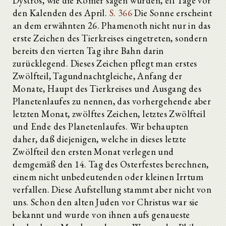
Dystros, wie die Römer sagen würden, elf Tage vor
den Kalenden des April.
S. 366
Die Sonne erscheint
an dem erwähnten 26. Phamenoth nicht nur in das
erste Zeichen des Tierkreises eingetreten, sondern
bereits den vierten Tag ihre Bahn darin
zurücklegend. Dieses Zeichen pflegt man erstes
Zwölfteil, Tagundnachtgleiche, Anfang der
Monate, Haupt des Tierkreises und Ausgang des
Planetenlaufes zu nennen, das vorhergehende aber
letzten Monat, zwölftes Zeichen, letztes Zwölfteil
und Ende des Planetenlaufes. Wir behaupten
daher, daß diejenigen, welche in dieses letzte
Zwölfteil den ersten Monat verlegen und
demgemäß den 14. Tag des Osterfestes berechnen,
einem nicht unbedeutenden oder kleinen Irrtum
verfallen. Diese Aufstellung stammt aber nicht von
uns. Schon den alten Juden vor Christus war sie
bekannt und wurde von ihnen aufs genaueste