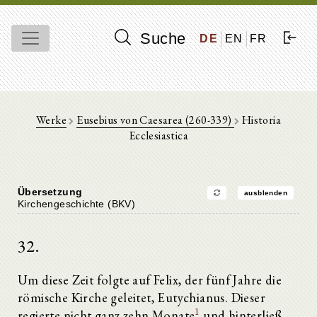
Suche
DE
EN
FR
Werke
Eusebius von Caesarea (260-339)
Historia
Ecclesiastica
Übersetzung
ausblenden
Kirchengeschichte (BKV)
32.
Um diese Zeit folgte auf Felix, der fünf Jahre die
römische Kirche geleitet, Eutychianus. Dieser
1
regierte nicht ganz zehn Monate
und hinterließ