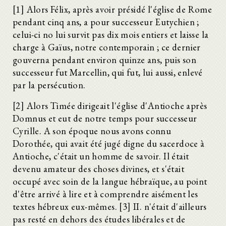
[1] Alors Félix, après avoir présidé l'église de Rome
pendant cinq ans, a pour successeur Eutychien ;
celui-ci no lui survit pas dix mois entiers et laisse la
charge à Gaïus, notre contemporain ; ce dernier
gouverna pendant environ quinze ans, puis son
successeur fut Marcellin, qui fut, lui aussi, enlevé
par la persécution.
[2] Alors Timée dirigeait l'église d'Antioche après
Domnus et eut de notre temps pour successeur
Cyrille. A son époque nous avons connu
Dorothée, qui avait été jugé digne du sacerdoce à
Antioche, c'était un homme de savoir. Il était
devenu amateur des choses divines, et s'était
occupé avec soin de la langue hébraïque, au point
d'être arrivé à lire et à comprendre aisément les
textes hébreux eux-mêmes. [3] II. n'était d'ailleurs
pas resté en dehors des études libérales et de