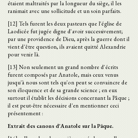
étaient maltraités par la longueur du siège, il les
ranimait avec une sollicitude et un soin parfaits.
[12] Tels furent les deux pasteurs que l'église de
Laodicée fut jugée digne d'avoir successivement;
par une providence de Dieu, après la guerre dont il
vient d'être question, ils avaient quitté Alexandrie
pour venir là.
[13] Non seulement un grand nombre d'écrits
furent composés par Anatole, mais ceux venus
jusqu'à nous sont tels qu'on peut se convaincre de
son éloquence et de sa grande science ; en eux
surtout il établit les décisions concernant la Pâque ;
il est peut-être nécessaire d'en mentionner ceci
présentement :
Extrait des canons d'Anatole sur la Pâque.