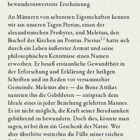
bewundernswerteste Erscheinung.
An Männern von seltensten Eigenschaften kennen
wir aus unseren Tagen Pierius, einen der
alexandrinischen Presbyter, und Meletius, den
12
Bischof der Kirchen im Pontus. Pierius
hatte sich
durch ein Leben äußerster Armut und seine
philosophischen Kenntnisse einen Namen
erworben. Er besaß erstaunliche Gewandtheit in
der Erforschung und Erklärung der heiligen
Schriften und im Reden vor versammelter
Gemeinde. Meletius aber — die Biene Attikas
nannten ihn die Gebildeten — entsprach dem
Ideale eines in jeder Beziehung gelehrten Mannes.
Es ist nicht möglich, die Kraft seiner Beredsamkeit
gebührend zu bewundern. Doch dies, könnte man
sagen, ist bei ihm ein Geschenk der Natur. Wer
aber überböte weiterhin die Fülle seiner reichen