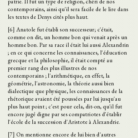
patrie. Il fut un type de religion, chéri de nos
contemporains, ainsi qu'il sera facile de le lire dans
les textes de Denys cités plus haut.
[6] Anatole fut établi son successeur; c'était,
comme on dit, un homme bon qui venait après un
homme bon. Par sa race il était lui aussi Alexandrin
; en ce qui concerne les connaissances, l'éducation
grecque et la philosophie, il était compté au
premier rang des plus illustres de nos
contemporains ; l'arithmétique, en effet, la
géométrie, l'astronomie, la théorie aussi bien
dialectique que physique, les connaissances de la
rhétorique avaient été poussées par lui jusqu'au
plus haut point ; c'est pour cela, dit-on, qu'il fut
encore jugé digne par ses compatriotes d'établir
l'école de la succession d'Aristote à Alexandrie.
[7] On mentionne encore de lui bien d'autres