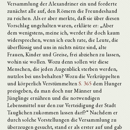
Versammlung der Alexandriner ein und forderte
zunächst alle auf, den Römern die Freundeshand
zu reichen. Als er aber merkte, daß sie über diesen
Vorschlag ungehalten waren, erklärte er: „Aber
dem wenigstens, meine ich, werdet ihr doch kaum
widersprechen, wenn ich euch rate, die Leute, die
überflüssig und uns in nichts nütze sind, alte
Frauen, Kinder und Greise, frei abziehen zu lassen,
wohin sie wollen. Wozu denn sollen wir diese
Menschen, die jeden Augenblick sterben werden,
nutzlos bei uns behalten? Wozu die Verkrüppelten
und körperlich Verstümmelten
S. 365
dem Hunger
preisgeben, da man doch nur Männer und
Jünglinge ernähren und die notwendigen
Lebensmittel nur den zur Verteidigung der Stadt
Tauglichen zukommen lassen darf?“ Nachdem er
durch solche Vorstellungen die Versammlung zu
überzeugen gesucht, stand er als erster auf und gab