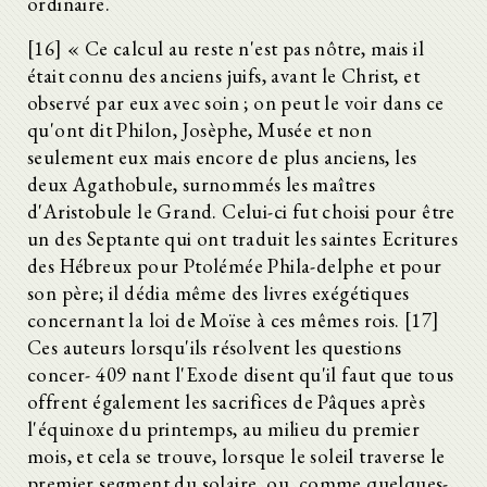
ordinaire.
[16] « Ce calcul au reste n'est pas nôtre, mais il
était connu des anciens juifs, avant le Christ, et
observé par eux avec soin ; on peut le voir dans ce
qu'ont dit Philon, Josèphe, Musée et non
seulement eux mais encore de plus anciens, les
deux Agathobule, surnommés les maîtres
d'Aristobule le Grand. Celui-ci fut choisi pour être
un des Septante qui ont traduit les saintes Ecritures
des Hébreux pour Ptolémée Phila-delphe et pour
son père; il dédia même des livres exégétiques
concernant la loi de Moïse à ces mêmes rois. [17]
Ces auteurs lorsqu'ils résolvent les questions
concer- 409 nant l'Exode disent qu'il faut que tous
offrent également les sacrifices de Pâques après
l'équinoxe du printemps, au milieu du premier
mois, et cela se trouve, lorsque le soleil traverse le
premier segment du solaire, ou, comme quelques-