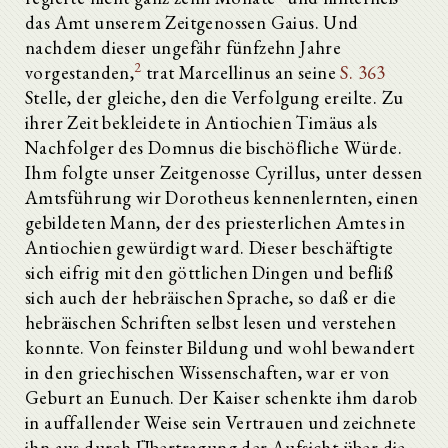
das Amt unserem Zeitgenossen Gaius. Und
nachdem dieser ungefähr fünfzehn Jahre
2
vorgestanden,
trat Marcellinus an seine
S. 363
Stelle, der gleiche, den die Verfolgung ereilte. Zu
ihrer Zeit bekleidete in Antiochien Timäus als
Nachfolger des Domnus die bischöfliche Würde.
Ihm folgte unser Zeitgenosse Cyrillus, unter dessen
Amtsführung wir Dorotheus kennenlernten, einen
gebildeten Mann, der des priesterlichen Amtes in
Antiochien gewürdigt ward. Dieser beschäftigte
sich eifrig mit den göttlichen Dingen und befliß
sich auch der hebräischen Sprache, so daß er die
hebräischen Schriften selbst lesen und verstehen
konnte. Von feinster Bildung und wohl bewandert
in den griechischen Wissenschaften, war er von
Geburt an Eunuch. Der Kaiser schenkte ihm darob
in auffallender Weise sein Vertrauen und zeichnete
ihn aus durch Übertragung der Aufsicht über die