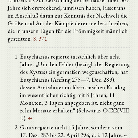
Erlösers bis zur Zerstörung der Bethäuser über 305
Jahre sich erstreckend, umrissen haben, lasset uns
im Anschluß daran zur Kenntnis der Nachwelt die
Größe und Art der Kämpfe derer niederschreiben,
die in unsern Tagen für die Frömmigkeit männlich
gestritten.
S. 371
Eutychianus regierte tatsächlich über acht
Jahre. „Um den Fehler (bezügl. der Regierung
des Xystus) einigermaßen wegzuschaffen, hat
Eutychianus (Anfang 275—7. Dez. 283),
dessen Amtsdauer im liberianischen Katalog
im wesentlichen richtig mit 8 Jahren, 11
Monaten, 3 Tagen angegeben ist, nicht ganz
zehn Monate erhalten“ (Schwartz, CCXXVIII
f.).
↩
Gaius regierte nicht 15 Jahre, sondern vom
17. Dez. 283 bis 22. April 296, d. i. 12 Jahre, 4