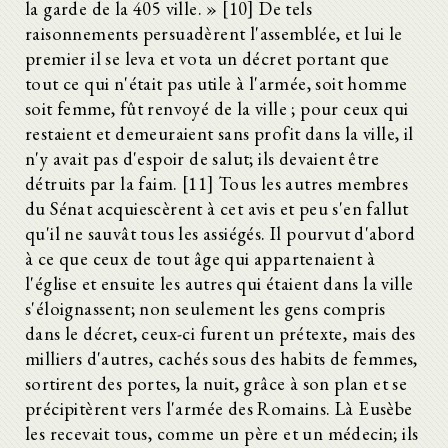
la garde de la 405 ville. » [10] De tels
raisonnements persuadèrent l'assemblée, et lui le
premier il se leva et vota un décret portant que
tout ce qui n'était pas utile à l'armée, soit homme
soit femme, fût renvoyé de la ville ; pour ceux qui
restaient et demeuraient sans profit dans la ville, il
n'y avait pas d'espoir de salut; ils devaient être
détruits par la faim. [11] Tous les autres membres
du Sénat acquiescèrent à cet avis et peu s'en fallut
qu'il ne sauvât tous les assiégés. Il pourvut d'abord
à ce que ceux de tout âge qui appartenaient à
l'église et ensuite les autres qui étaient dans la ville
s'éloignassent; non seulement les gens compris
dans le décret, ceux-ci furent un prétexte, mais des
milliers d'autres, cachés sous des habits de femmes,
sortirent des portes, la nuit, grâce à son plan et se
précipitèrent vers l'armée des Romains. Là Eusèbe
les recevait tous, comme un père et un médecin; ils