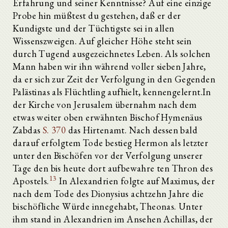
Erfahrung und seiner Kenntnisse? Auf eine einzige
Probe hin müßtest du gestehen, daß er der
Kundigste und der Tüchtigste sei in allen
Wissenszweigen. Auf gleicher Höhe steht sein
durch Tugend ausgezeichnetes Leben. Als solchen
Mann haben wir ihn während voller sieben Jahre,
da er sich zur Zeit der Verfolgung in den Gegenden
Palästinas als Flüchtling aufhielt, kennengelernt.In
der Kirche von Jerusalem übernahm nach dem
etwas weiter oben erwähnten Bischof Hymenäus
Zabdas
S. 370
das Hirtenamt. Nach dessen bald
darauf erfolgtem Tode bestieg Hermon als letzter
unter den Bischöfen vor der Verfolgung unserer
Tage den bis heute dort aufbewahre ten Thron des
13
Apostels.
In Alexandrien folgte auf Maximus, der
nach dem Tode des Dionysius achtzehn Jahre die
bischöfliche Würde innegehabt, Theonas. Unter
ihm stand in Alexandrien im Ansehen Achillas, der