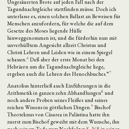
Ungesäuerten Brote auf jeden Fall nach der
Tagundnachtgleiche stattfinden müsse. Doch ich
unterlasse es, einen solchen Ballast an Beweisen für
Menschen anzufordern, für welche die auf dem
Gesetze des Moses liegende Hülle
hinweggenommen ist, und die fürderhin nun mit
unverhülltem Angesicht allzeit Christus und
Christi Lehren und Leiden wie in einem Spiegel
6
schauen.
Daß aber der erste Monat bei den
Hebräern um die Tagundnachtgleiche liege,
7
ergeben auch die Lehren des Henochbuches.“
Anatolius hinterließ auch Einführungen in die
8
Arithmetik in ganzen zehn Abhandlungen
und
noch andere Proben seines Fleißes und seines
9
reichen Wissens in göttlichen Dingen.
Bischof
Theoteknus von Cäsarea in Palästina hatte ihn
zuerst zum Bischof geweiht mit dem Wunsche, ihn
nach seinem Tode zum Nachfolger
S. 368
in seiner