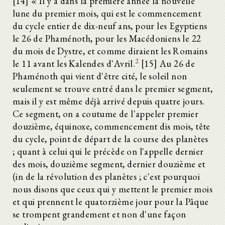
[14] « Il y a dans la première année la nouvelle
lune du premier mois, qui est le commencement
du cycle entier de dix-neuf ans, pour les Egyptiens
le 26 de Phaménoth, pour les Macédoniens le 22
du mois de Dystre, et comme diraient les Romains
2
le 11 avant les Kalendes d'Avril.
[15] Au 26 de
Phaménoth qui vient d'être cité, le soleil non
seulement se trouve entré dans le premier segment,
mais il y est même déjà arrivé depuis quatre jours.
Ce segment, on a coutume de l'appeler premier
douzième, équinoxe, commencement dis mois, tête
du cycle, point de départ de la course des planètes
; quant à celui qui le précède on l'appelle dernier
des mois, douzième segment, dernier douzième et
(in de la révolution des planètes ; c'est pourquoi
nous disons que ceux qui y mettent le premier mois
et qui prennent le quatorzième jour pour la Pâque
se trompent grandement et non d'une façon