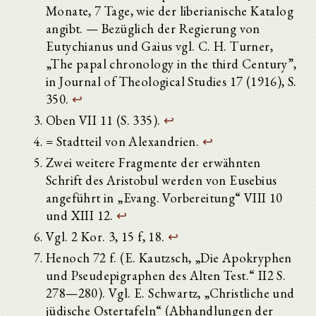
Monate, 7 Tage, wie der liberianische Katalog
angibt. — Bezüglich der Regierung von
Eutychianus und Gaius vgl. C. H. Turner,
„The papal chronology in the third Century”,
in Journal of Theological Studies 17 (1916), S.
350.
↩
Oben VII 11 (S. 335).
↩
= Stadtteil von Alexandrien.
↩
Zwei weitere Fragmente der erwähnten
Schrift des Aristobul werden von Eusebius
angeführt in „Evang. Vorbereitung“ VIII 10
und XIII 12.
↩
Vgl. 2 Kor. 3, 15 f, 18.
↩
Henoch 72 f. (E. Kautzsch, „Die Apokryphen
und Pseudepigraphen des Alten Test.“ II2 S.
278—280). Vgl. E. Schwartz, „Christliche und
jüdische Ostertafeln“ (Abhandlungen der