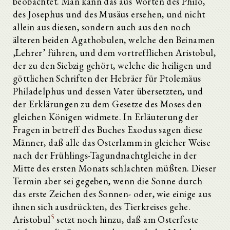
beobachtet. Man kann das aus Worten des Philo,
des Josephus und des Musäus ersehen, und nicht
allein aus diesen, sondern auch aus den noch
älteren beiden Agathobulen, welche den Beinamen
‚Lehrer’ führen, und dem vortrefflichen Aristobul,
der zu den Siebzig gehört, welche die heiligen und
göttlichen Schriften der Hebräer für Ptolemäus
Philadelphus und dessen Vater übersetzten, und
der Erklärungen zu dem Gesetze des Moses den
gleichen Königen widmete. In Erläuterung der
Fragen in betreff des Buches Exodus sagen diese
Männer, daß alle das Osterlamm in gleicher Weise
nach der Frühlings-Tagundnachtgleiche in der
Mitte des ersten Monats schlachten müßten. Dieser
Termin aber sei gegeben, wenn die Sonne durch
das erste Zeichen des Sonnen- oder, wie einige aus
ihnen sich ausdrückten, des Tierkreises gehe.
5
Aristobul
setzt noch hinzu, daß am Osterfeste