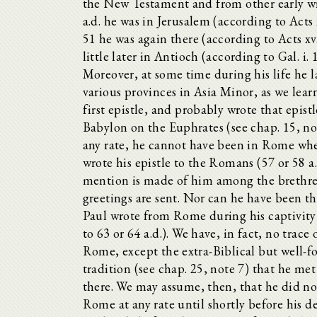
the New Testament and from other early wri
a.d. he was in Jerusalem (according to Acts x
51 he was again there (according to Acts xv.
little later in Antioch (according to Gal. i. 1
Moreover, at some time during his life he 
various provinces in Asia Minor, as we lear
first epistle, and probably wrote that epist
Babylon on the Euphrates (see chap. 15, no
any rate, he cannot have been in Rome wh
wrote his epistle to the Romans (57 or 58 a.
mention is made of him among the brethr
greetings are sent. Nor can he have been t
Paul wrote from Rome during his captivity
to 63 or 64 a.d.). We have, in fact, no trace
Rome, except the extra-Biblical but well-
tradition (see chap. 25, note 7) that he met
there. We may assume, then, that he did no
Rome at any rate until shortly before his de