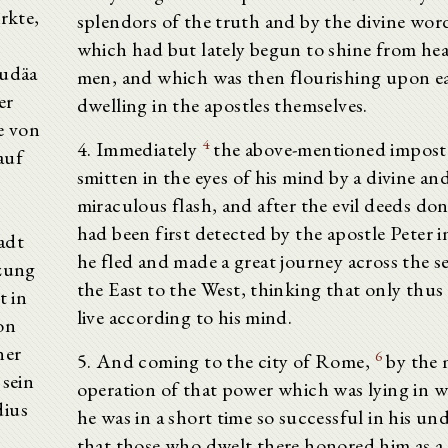
rkte,
splendors of the truth and by the divine word
which had but lately begun to shine from h
Judäa
men, and which was then flourishing upon e
er
dwelling in the apostles themselves.
e von
4
4. Immediately
the above-mentioned impost
auf
smitten in the eyes of his mind by a divine an
miraculous flash, and after the evil deeds do
had been first detected by the apostle Peter 
adt
he fled and made a great journey across the s
tzung
the East to the West, thinking that only thus
t in
live according to his mind.
on
ner
6
5. And coming to the city of Rome,
by the 
 sein
operation of that power which was lying in wa
dius
he was in a short time so successful in his un
that those who dwelt there honored him as a