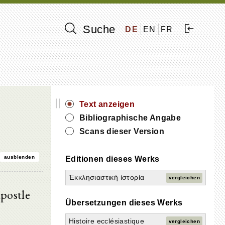
Suche
DE
EN
FR
||
Text anzeigen
Bibliographische Angabe
Scans dieser Version
ausblenden
Editionen dieses Werks
Ἐκκλησιαστικὴ ἱστορία
vergleichen
postle
Übersetzungen dieses Werks
Histoire ecclésiastique
vergleichen