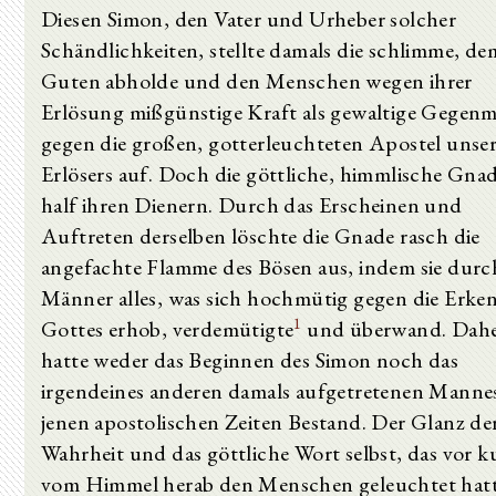
Diesen Simon, den Vater und Urheber solcher
Schändlichkeiten, stellte damals die schlimme, de
Guten abholde und den Menschen wegen ihrer
Erlösung mißgünstige Kraft als gewaltige Gegen
gegen die großen, gotterleuchteten Apostel unser
Erlösers auf. Doch die göttliche, himmlische Gna
half ihren Dienern. Durch das Erscheinen und
Auftreten derselben löschte die Gnade rasch die
angefachte Flamme des Bösen aus, indem sie durc
Männer alles, was sich hochmütig gegen die Erke
1
Gottes erhob, verdemütigte
und überwand. Dah
hatte weder das Beginnen des Simon noch das
irgendeines anderen damals aufgetretenen Mannes
jenen apostolischen Zeiten Bestand. Der Glanz de
Wahrheit und das göttliche Wort selbst, das vor 
vom Himmel herab den Menschen geleuchtet hatt