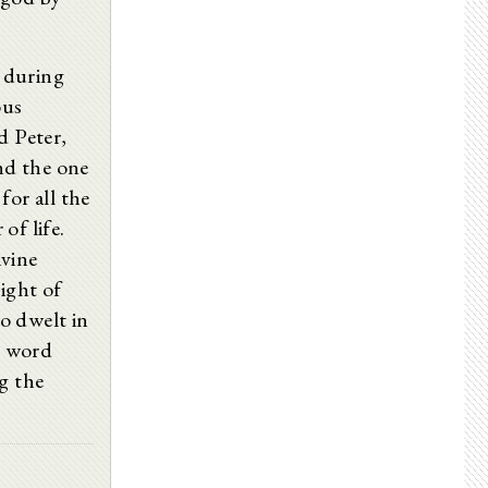
21. Kap. Der in der Apostelgeschichte erwähnte Ägypter.
22. Kap. Paulus in Fesseln von Judäa nach Rom überführt; seine Verteidigung und völlige Freisprechung.
23. Kap. Der Martertod Jakobus’, des sog. Bruders des Herrn.
, during
24. Kap. Annianus, der erste Bischof von Alexandrien nach Markus.
ous
25. Kap. Die neronische Verfolgung, während welcher Paulus und Petrus in Rom um ihres Glaubens willen die Ehre des Martyriums empfingen.
26. Kap. Unzählige Drangsale der Juden; ihr letzter Krieg gegen die Römer. Meine Quellen: Klemens, Tertullian, Josephus, Philo.
d Peter,
Drittes Buch
and the one
Viertes Buch
Fünftes Buch
for all the
Sechstes Buch
of life.
Siebtes Buch
ivine
Achtes Buch
Neuntes Buch
light of
Zehntes Buch
o dwelt in
e word
g the