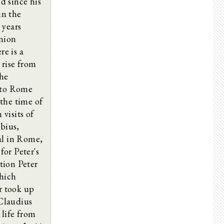
nd since his
in the
 years
nion
re is a
 rise from
the
 to Rome
 the time of
visits of
bius,
val in Rome,
for Peter's
tion Peter
which
r took up
 Claudius
 life from