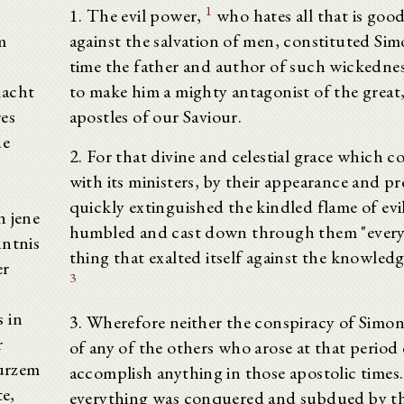
1
1. The evil power,
who hates all that is goo
m
against the salvation of men, constituted Sim
time the father and author of such wickedne
macht
to make him a mighty antagonist of the great,
es
apostles of our Saviour.
de
2. For that divine and celestial grace which c
with its ministers, by their appearance and pr
quickly extinguished the kindled flame of evi
h jene
humbled and cast down through them "every
nntnis
thing that exalted itself against the knowled
er
3
 in
3. Wherefore neither the conspiracy of Simon
r
of any of the others who arose at that period
kurzem
accomplish anything in those apostolic times.
e,
everything was conquered and subdued by t