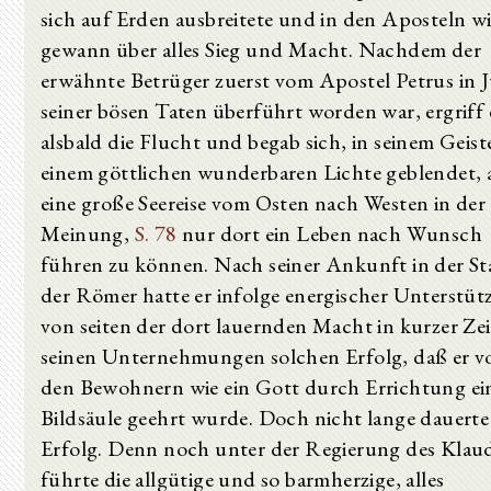
sich auf Erden ausbreitete und in den Aposteln wi
gewann über alles Sieg und Macht. Nachdem der
erwähnte Betrüger zuerst vom Apostel Petrus in 
seiner bösen Taten überführt worden war, ergriff 
alsbald die Flucht und begab sich, in seinem Geist
einem göttlichen wunderbaren Lichte geblendet, 
eine große Seereise vom Osten nach Westen in der
Meinung,
S. 78
nur dort ein Leben nach Wunsch
führen zu können. Nach seiner Ankunft in der St
der Römer hatte er infolge energischer Unterstü
von seiten der dort lauernden Macht in kurzer Zei
seinen Unternehmungen solchen Erfolg, daß er v
den Bewohnern wie ein Gott durch Errichtung ei
Bildsäule geehrt wurde. Doch nicht lange dauerte
Erfolg. Denn noch unter der Regierung des Klau
führte die allgütige und so barmherzige, alles