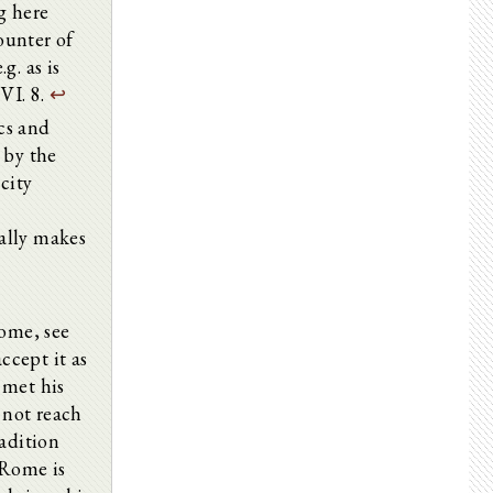
g here
ounter of
g. as is
VI. 8.
↩
cs and
 by the
city
ally makes
Rome, see
ccept it as
 met his
d not reach
radition
 Rome is