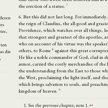
7
the erection of a statue.
6. But this did not last long. For immediately
nderen
the reign of Claudius, the all-good and graci
es
Providence, which watches over all things, le
tes,
that strongest and greatest of the apostles, 
who on account of his virtue was the speaker 
sten
8
others, to Rome
against this great corrupter 
as die
He like a noble commander of God, clad in d
,
armor, carried the costly merchandise of the 
the understanding from the East to those wh
the West, proclaiming the light itself, and th
which brings salvation to souls, and preachin
9
kingdom of heaven.
See the previous chapter, note 1.
↩