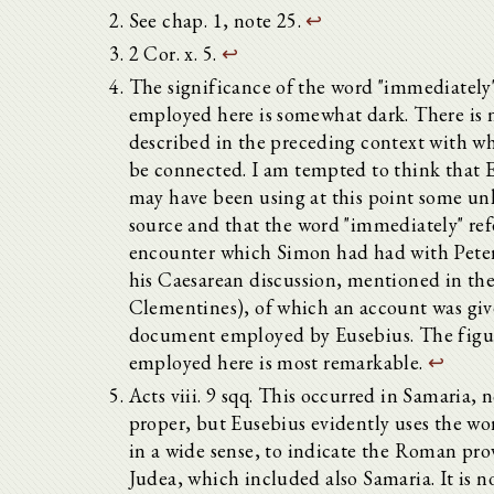
See chap. 1, note 25.
↩
2 Cor. x. 5.
↩
The significance of the word "immediately"
employed here is somewhat dark. There is 
described in the preceding context with wh
be connected. I am tempted to think that 
may have been using at this point some u
source and that the word "immediately" ref
encounter which Simon had had with Pete
his Caesarean discussion, mentioned in th
Clementines), of which an account was giv
document employed by Eusebius. The figu
employed here is most remarkable.
↩
Acts viii. 9 sqq. This occurred in Samaria, 
proper, but Eusebius evidently uses the wo
in a wide sense, to indicate the Roman pro
Judea, which included also Samaria. It is n