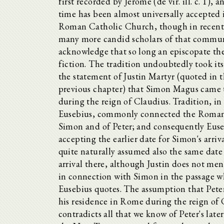
first recorded by Jerome (de vir. ill. c. 1), a
time has been almost universally accepted 
Roman Catholic Church, though in recent
many more candid scholars of that commu
acknowledge that so long an episcopate the
fiction. The tradition undoubtedly took its
the statement of Justin Martyr (quoted in 
previous chapter) that Simon Magus came
during the reign of Claudius. Tradition, in
Eusebius, commonly connected the Roman 
Simon and of Peter; and consequently Euse
accepting the earlier date for Simon's arri
quite naturally assumed also the same date 
arrival there, although Justin does not men
in connection with Simon in the passage 
Eusebius quotes. The assumption that Pete
his residence in Rome during the reign of
contradicts all that we know of Peter's later