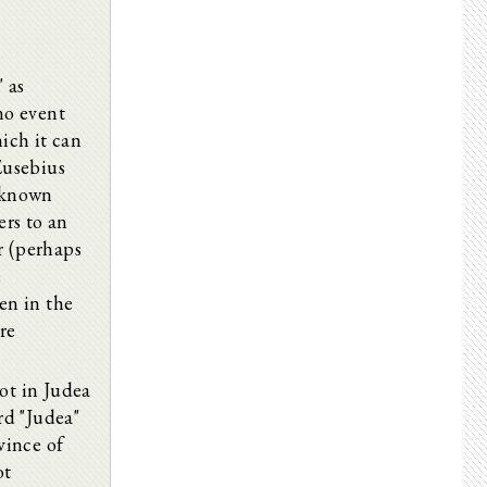
 as
no event
ich it can
Eusebius
nknown
ers to an
r (perhaps
e
en in the
re
not in Judea
rd "Judea"
vince of
ot