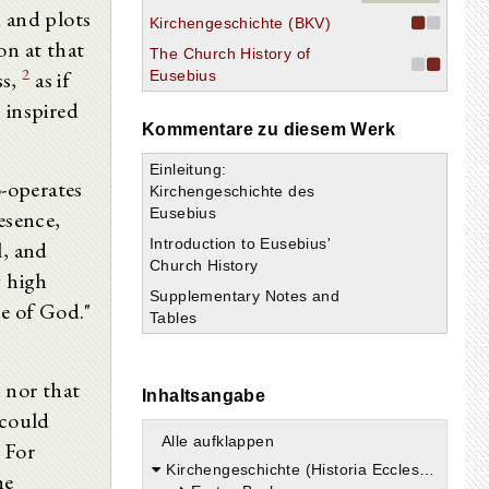
d and plots
Kirchengeschichte (BKV)
on at that
The Church History of
2
ss,
as if
Eusebius
 inspired
Kommentare zu diesem Werk
Einleitung:
o-operates
Kirchengeschichte des
Eusebius
esence,
Introduction to Eusebius'
l, and
Church History
 high
Supplementary Notes and
ge of God."
Tables
 nor that
Inhaltsangabe
 could
Alle aufklappen
 For
Kirchengeschichte (Historia Ecclesiastica)
he