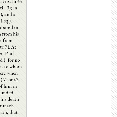
ters. In 44
ii. 3); in
); and a
1 sq.).
labored in
n from his
le from
te 7). At
en Paul
d.), for no
en to whom
here when
 (61 or 62
 of him in
founded
 his death
t reach
ath; that