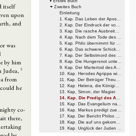
Erstes Buch
 itself
Zweites Buch
Einleitung
eaven upon
1. Kap. Das Leben der Apostel nach der Himmelfahrt Christi.
arth, and
2. Kap. Der Eindruck der von Pilatus mitgeteilten Lehre Christi auf Tiberius.
3. Kap. Die rasche Ausbreitung der christlichen Lehre über die ganze Welt.
4. Kap. Nach dem Tode des Tiberius bestraft Gaius den Herodes mit dauernder Verbannung und macht Agrippa zum König der Juden.
5. Kap. Philo übernimmt für die Juden eine Gesandtschaft an Gaius.
or was
6. Kap. Das schwere Schicksal der Juden nach ihrem Frevel an Christus.
d
7. Kap. Der Selbstmord des Pilatus.
ne by him
8. Kap. Die Hungersnot unter Klaudius.
9. Kap. Der Martertod des Apostels Jakobus.
5
in Judea,
10. Kap. Herodes Agrippa wird für die Verfolgung der Apostel sofort von Gott bestraft.
ea from
11. Kap. Der Betrüger Theudas.
12. Kap. Helena, die Königin von Adiabene.
 could he
13. Kap, Simon, der Magier.
14. Kap. Die Predigt des Apostels Petrus in Rom.
15. Kap. Das Evangelium nach Markus.
mighty co-
16. Kap. Markus predigt zuerst den Bewohnern von Ägypten die christliche Erkenntnis.
17. Kap. Der Bericht Philos über die ägyptischen Asketen.
it there,
18. Kap. Die auf uns gekommenen Schriften Philos.
dertaking
19. Kap. Unglück der Juden in Jerusalem am Osterfeste.
 god by
20. Kap. Vorfall in Jerusalem unter Nero.