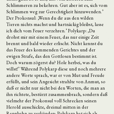
Schlimmeren zu bekehren. Gut aber ist es, sich vom
Schlimmen weg zur Gerechtigkeit hinzuwenden.’
Der Prokonsul: ‚Wenn du dir aus den wilden
Tieren nichts machst und hartnäckig bleibst, lasse
ich dich vom Feuer verzehren.’ Polykarp: ,Du
drohst mir mit einem Feuer, das nur einige Zeit
brennt und bald wieder erlischt. Nicht kennst du
das Feuer des kommenden Gerichtes und der
ewigen Strafe, das den Gottlosen bestimmt ist.
Doch warum zögerst du? Hole herbei, was du
willst!’ Während Polykarp diese und noch mehrere
andere Worte sprach, war er von Mut und Freude
erfüllt, und sein Angesicht strahlte von Anmut, so
daß er nicht nur nicht bei den Worten, die man an
ihn richtete, bestürzt zusammenbrach, sondern daß
vielmehr der Prokonsul voll Schrecken seinen
Herold ausschickte, dreimal mitten in der
Rennbahn zu verkünden: Polykarp hat sich als