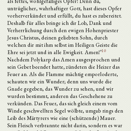
als fettes, wohlgefälliges Opfer! Denn du,
untrüglicher, wahrhaftiger Gott, hast dieses Opfer
vorherverkündet und erfüllt, du hast es zubereitet.
Deshalb für alles bringe ich dir Lob, Dank und
Verherrlichung durch den ewigen Hohenpriester
Jesus Christus, deinen geliebten Sohn, durch
welchen dir mit ihm selbst im Heiligen Geiste die
10
Ehre sei jetzt und in alle Ewigkeit. Amen!’
Nachdem Polykarp das Amen ausgesprochen und
sein Gebet beendet hatte, zündeten die Heizer das
Feuer an. Als die Flamme mächtig emporloderte,
schauten wir ein Wunder; denn uns wurde die
Gnade gegeben, das Wunder zu sehen, und wir
wurden bestimmt, anderen das Geschehene zu
verkünden. Das Feuer, das sich gleich einem vom
Winde geschwellten Segel wölbte, umgab rings den
Leib des Märtyrers wie eine (schützende) Mauer.
Sein Fleisch verbrannte nicht darin, sondern es war