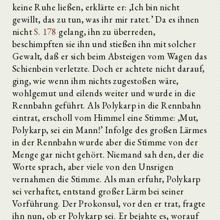
keine Ruhe ließen, erklärte er: ,Ich bin nicht
gewillt, das zu tun, was ihr mir ratet.’ Da es ihnen
nicht
S. 178
gelang, ihn zu überreden,
beschimpften sie ihn und stießen ihn mit solcher
Gewalt, daß er sich beim Absteigen vom Wagen das
Schienbein verletzte. Doch er achtete nicht darauf,
ging, wie wenn ihm nichts zugestoßen wäre,
wohlgemut und eilends weiter und wurde in die
Rennbahn geführt. Als Polykarp in die Rennbahn
eintrat, erscholl vom Himmel eine Stimme: ,Mut,
Polykarp, sei ein Mann!’ Infolge des großen Lärmes
in der Rennbahn wurde aber die Stimme von der
Menge gar nicht gehört. Niemand sah den, der die
Worte sprach, aber viele von den Unsrigen
vernahmen die Stimme. Als man erfuhr, Polykarp
sei verhaftet, entstand großer Lärm bei seiner
Vorführung. Der Prokonsul, vor den er trat, fragte
ihn nun, ob er Polykarp sei. Er bejahte es, worauf