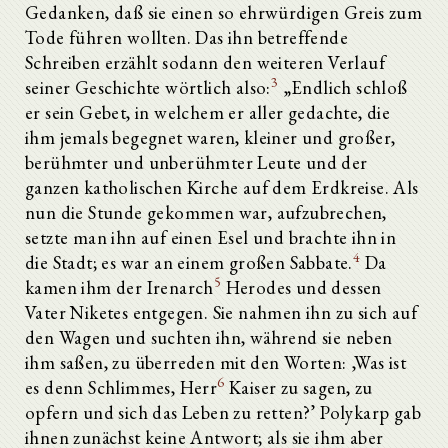
Gedanken, daß sie einen so ehrwürdigen Greis zum
Tode führen wollten. Das ihn betreffende
Schreiben erzählt sodann den weiteren Verlauf
3
seiner Geschichte wörtlich also:
„Endlich schloß
er sein Gebet, in welchem er aller gedachte, die
ihm jemals begegnet waren, kleiner und großer,
berühmter und unberühmter Leute und der
ganzen katholischen Kirche auf dem Erdkreise. Als
nun die Stunde gekommen war, aufzubrechen,
setzte man ihn auf einen Esel und brachte ihn in
4
die Stadt; es war an einem großen Sabbate.
Da
5
kamen ihm der Irenarch
Herodes und dessen
Vater Niketes entgegen. Sie nahmen ihn zu sich auf
den Wagen und suchten ihn, während sie neben
ihm saßen, zu überreden mit den Worten: ‚Was ist
6
es denn Schlimmes, Herr
Kaiser zu sagen, zu
opfern und sich das Leben zu retten?’ Polykarp gab
ihnen zunächst keine Antwort; als sie ihm aber