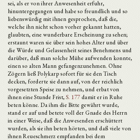
sei, als er von ihrer Anwesenheit erfuhr,
hinuntergegangen und habe so freundlich und so
liebenswürdig mit ihnen gesprochen, daß die,
welche ihn nicht schon vorher gekannt hatten,
glaubten, eine wunderbare Erscheinung zu sehen;
erstaunt waren sie über sein hohes Alter und über
die Würde und Gelassenheit seines Benehmens und
darüber, daß man solche Mühe aufwenden konnte,
einen so alten Mann gefangenzunehmen. Ohne
Zögern ließ Polykarp sofort für sie den Tisch
decken, forderte sie dann auf, von der reichlich
vorgesetzten Speise zu nehmen, und erbat von
ihnen eine Stunde Frist,
S. 177
damit er in Ruhe
beten könne. Da ihm die Bitte gewährt wurde,
stand er auf und betete voll der Gnade des Herrn
in einer Weise, daß die Anwesenden erschüttert
wurden, als sie ihn beten hörten, und daß viele von
ihnen Reueschmerz empfanden bei dem