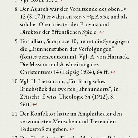
Der Asiarch war der Vorsitzende des oben IV
12 (S. 170) erwähnten κοινὸν τῆς Ἀσίας und als
solcher Oberpriester der Provinz und
Direktor der öffentlichen Spiele.
↩
Tertullian, Scorpiace 10, nennt die Synagogen
die „Brunnenstuben der Verfolgungen“
(fontes persecutionum). Vgl. A. von Harnack,
Die Mission und Ausbreitung des
Christentums I4 (Leipzig 1924), 64 ff.
↩
Vgl. H. Lietzmann, „Ein liturgisches
Bruchstück des zweiten Jahrhunderts“, in
Zeitschr. f. wiss. Theologie 54 (1912), S.
56ff.
↩
Der Konfektor hatte im Amphitheater den
verwundeten Menschen und Tieren den
Todesstoß zu geben.
↩