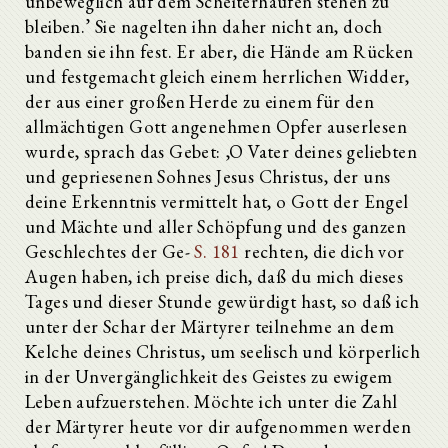
unbeweglich auf dem Scheiterhaufen stehen zu
bleiben.’ Sie nagelten ihn daher nicht an, doch
banden sie ihn fest. Er aber, die Hände am Rücken
und festgemacht gleich einem herrlichen Widder,
der aus einer großen Herde zu einem für den
allmächtigen Gott angenehmen Opfer auserlesen
wurde, sprach das Gebet: ‚O Vater deines geliebten
und gepriesenen Sohnes Jesus Christus, der uns
deine Erkenntnis vermittelt hat, o Gott der Engel
und Mächte und aller Schöpfung und des ganzen
Geschlechtes der Ge-
S. 181
rechten, die dich vor
Augen haben, ich preise dich, daß du mich dieses
Tages und dieser Stunde gewürdigt hast, so daß ich
unter der Schar der Märtyrer teilnehme an dem
Kelche deines Christus, um seelisch und körperlich
in der Unvergänglichkeit des Geistes zu ewigem
Leben aufzuerstehen. Möchte ich unter die Zahl
der Märtyrer heute vor dir aufgenommen werden