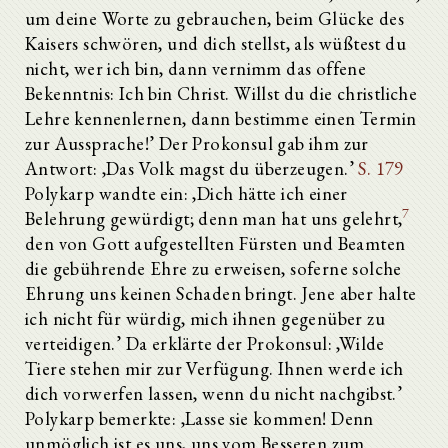
um deine Worte zu gebrauchen, beim Glücke des
Kaisers schwören, und dich stellst, als wüßtest du
nicht, wer ich bin, dann vernimm das offene
Bekenntnis: Ich bin Christ. Willst du die christliche
Lehre kennenlernen, dann bestimme einen Termin
zur Aussprache!’ Der Prokonsul gab ihm zur
Antwort: ,Das Volk magst du überzeugen.’
S. 179
Polykarp wandte ein: ,Dich hätte ich einer
7
Belehrung gewürdigt; denn man hat uns gelehrt,
den von Gott aufgestellten Fürsten und Beamten
die gebührende Ehre zu erweisen, soferne solche
Ehrung uns keinen Schaden bringt. Jene aber halte
ich nicht für würdig, mich ihnen gegenüber zu
verteidigen.’ Da erklärte der Prokonsul: ,Wilde
Tiere stehen mir zur Verfügung. Ihnen werde ich
dich vorwerfen lassen, wenn du nicht nachgibst.’
Polykarp bemerkte: ,Lasse sie kommen! Denn
unmöglich ist es uns, uns vom Besseren zum