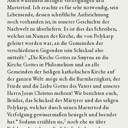
Asien wütenden heftigen Verfolgungen den
Martertod. Ich erachte es für sehr notwendig, sein
Lebensende, dessen schriftliche Aufzeichnung
noch vorhanden ist, in unserer Geschichte der
Nachwelt zu überliefern. Es ist dies das Schreiben,
welches im Namen der Kirche, die von Polykarp
geleitet worden war, an die Gemeinden der
verschiedenen Gegenden sein Schicksal also
1
mitteilt:
„Die Kirche Gottes zu Smyrna an die
Kirche Gottes in Philomelium und an alle
Gemeinden der heiligen katholischen Kirche auf
der ganzen Welt: möge sich die Barmherzigkeit, der
Friede und die Liebe Gottes des Vaters und unseres
Herrn Jesus Christus mehren! Wir berichten euch,
Brüder, das Schicksal der Märtyrer und des seligen
Polykarp, welcher durch seinen Martertod die
Verfolgung gewissermaßen besiegelt und beendet
2
hat.“ Sodann erzählen sie,
noch ehe sie über