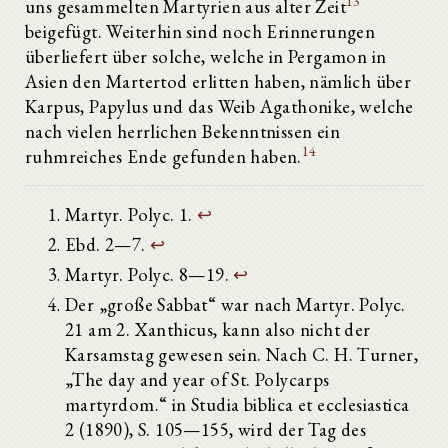
13
uns gesammelten Martyrien aus alter Zeit
beigefügt. Weiterhin sind noch Erinnerungen
überliefert über solche, welche in Pergamon in
Asien den Martertod erlitten haben, nämlich über
Karpus, Papylus und das Weib Agathonike, welche
nach vielen herrlichen Bekenntnissen ein
14
ruhmreiches Ende gefunden haben.
Martyr. Polyc. 1.
↩
Ebd. 2—7.
↩
Martyr. Polyc. 8—19.
↩
Der „große Sabbat“ war nach Martyr. Polyc.
21 am 2. Xanthicus, kann also nicht der
Karsamstag gewesen sein. Nach C. H. Turner,
„The day and year of St. Polycarps
martyrdom.“ in Studia biblica et ecclesiastica
2 (1890), S. 105—155, wird der Tag des