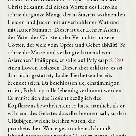
Christ bekannt. Bei diesen Worten des Herolds
schrie die ganze Menge der in Smyrna wohnenden
Heiden und Juden mit unverhohlener Wut und
mit lauter Stimme: ‚Dieser ist der Lehrer Asiens,
der Vater der Christen, der Vernichter unserer
Götter, der viele vom Opfer und Gebet abhält!’ So
schrie die Masse und verlangte lärmend vom
8
Asiarchen
Philippus, er solle auf Polykarp
S. 180
einen Löwen loslassen. Dieser aber erklärte, es sei
ihm nicht gestattet, da die Tierhetzen bereits
beendet seien. Da beschlossen sie, einstimmig zu
rufen, Polykarp solle lebendig verbrannt werden.
Es mußte sich das Gesicht bezüglich des
Kopfkissens bewahrheiten; er hatte nämlich, als er
während des Gebetes dasselbe brennen sah, zu den
Gläubigen, welche bei ihm waren, die
prophetischen Worte gesprochen: ‚Ich muß
lebendig verbrannt werden.’ Gesagt, getan: eilends