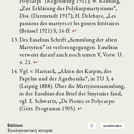
Polycarpi“ (Regensburg 1911); W. Reuning,
„Zur Erklärung des Polykarpmartyriums“,
Diss. (Darmstadt 1917); H. Delehaye, „Les
passions des martyrs et les genres littéraires
(Brüssel 1921) S, 16 ff.
↩
Des Eusebius Schrift „Sammlung der alten
Martyrien“ ist verlorengegangen. Eusebius
verweist darauf auch noch unten V, Vorw. U.
4. 21.
↩
Vgl. v. Harnack, „Akten des Karpus, des
Papylus und der Agathonike“, in TU 3, 4
(Leipzig 1888). Über die Martyriensammlung,
in der Eusebius den Brief der Smyrnäer fand,
vgl. E. Schwartz, „De Pionio et Polycarpo
(Gött. Programm 1905).
↩
Edition
ausblenden
Ἐκκλησιαστικὴ ἱστορία