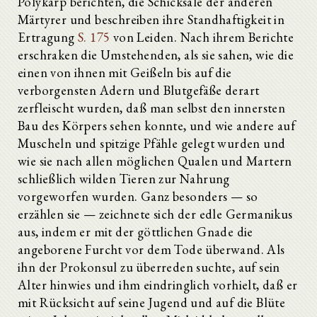
Polykarp berichten, die Schicksale der anderen
Märtyrer und beschreiben ihre Standhaftigkeit in
Ertragung
S. 175
von Leiden. Nach ihrem Berichte
erschraken die Umstehenden, als sie sahen, wie die
einen von ihnen mit Geißeln bis auf die
verborgensten Adern und Blutgefäße derart
zerfleischt wurden, daß man selbst den innersten
Bau des Körpers sehen konnte, und wie andere auf
Muscheln und spitzige Pfähle gelegt wurden und
wie sie nach allen möglichen Qualen und Martern
schließlich wilden Tieren zur Nahrung
vorgeworfen wurden. Ganz besonders — so
erzählen sie — zeichnete sich der edle Germanikus
aus, indem er mit der göttlichen Gnade die
angeborene Furcht vor dem Tode überwand. Als
ihn der Prokonsul zu überreden suchte, auf sein
Alter hinwies und ihm eindringlich vorhielt, daß er
mit Rücksicht auf seine Jugend und auf die Blüte