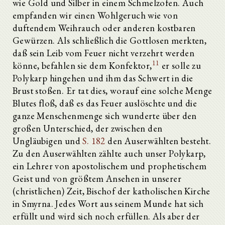
wie Gold und Silber in einem Schmelzofen. Auch
empfanden wir einen Wohlgeruch wie von
duftendem Weihrauch oder anderen kostbaren
Gewürzen. Als schließlich die Gottlosen merkten,
daß sein Leib vom Feuer nicht verzehrt werden
11
könne, befahlen sie dem Konfektor,
er solle zu
Polykarp hingehen und ihm das Schwert in die
Brust stoßen. Er tat dies, worauf eine solche Menge
Blutes floß, daß es das Feuer auslöschte und die
ganze Menschenmenge sich wunderte über den
großen Unterschied, der zwischen den
Ungläubigen und
S. 182
den Auserwählten besteht.
Zu den Auserwählten zählte auch unser Polykarp,
ein Lehrer von apostolischem und prophetischem
Geist und von größtem Ansehen in unserer
(christlichen) Zeit, Bischof der katholischen Kirche
in Smyrna. Jedes Wort aus seinem Munde hat sich
erfüllt und wird sich noch erfüllen. Als aber der