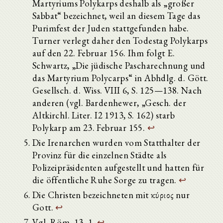
Martyriums Polykarps deshalb als „großer
Sabbat“ bezeichnet, weil an diesem Tage das
Purimfest der Juden stattgefunden habe.
Turner verlegt daher den Todestag Polykarps
auf den 22. Februar 156. Ihm folgt E.
Schwartz, „Die jüdische Pascharechnung und
das Martyrium Polycarps“ in Abhdlg. d. Gött.
Gesellsch. d. Wiss. VIII 6, S. 125—138. Nach
anderen (vgl. Bardenhewer, „Gesch. der
Altkirchl. Liter. I2 1913, S. 162) starb
Polykarp am 23. Februar 155.
↩
Die Irenarchen wurden vom Statthalter der
Provinz für die einzelnen Städte als
Polizeipräsidenten aufgestellt und hatten für
die öffentliche Ruhe Sorge zu tragen.
↩
Die Christen bezeichneten mit κύριος nur
Gott.
↩
Vgl. Röm. 13, 1.
↩