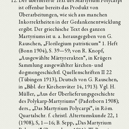
Der überlieferte Text des Martyrium Polycarpi
ist offenbar bereits das Produkt von
Überarbeitungen, wie sich aus manchen
Inkorrektheiten in der Gedankenentwicklung
ergibt. Der griechische Text des ganzen
Martyriums ist u. a. herausgegeben von G.
Rauschen, „Florilegium patristicum“ 1. Heft
(Bonn 1904), S. 39—59; von R. Knopf,
„Ausgewählte Märtyrerakten“, in Krügers
Sammlung ausgewählter kirchen- und
dogmengeschichtl. Quellenschriften II 22
(Tübingen 1913), Deutsch von G. Rauschen,
in „Bibl. der Kirchenväter 14, 1913). Vgl. H.
Müller, „Aus der Überlieferungsgeschichte
des Polykarp-Martyriums“ (Paderborn 1908);
ders., „Das Martyrium Polycarpi“, in Röm.
Quartalschr. f. christl. Altertumskunde 22, 1
(1908), S, 1—16; B. Sepp, „Das Martyrium