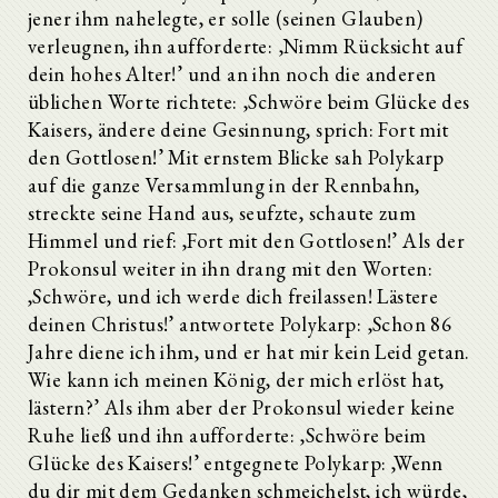
jener ihm nahelegte, er solle (seinen Glauben)
verleugnen, ihn aufforderte: ‚Nimm Rücksicht auf
dein hohes Alter!’ und an ihn noch die anderen
üblichen Worte richtete: ‚Schwöre beim Glücke des
Kaisers, ändere deine Gesinnung, sprich: Fort mit
den Gottlosen!’ Mit ernstem Blicke sah Polykarp
auf die ganze Versammlung in der Rennbahn,
streckte seine Hand aus, seufzte, schaute zum
Himmel und rief: ,Fort mit den Gottlosen!’ Als der
Prokonsul weiter in ihn drang mit den Worten:
,Schwöre, und ich werde dich freilassen! Lästere
deinen Christus!’ antwortete Polykarp: ‚Schon 86
Jahre diene ich ihm, und er hat mir kein Leid getan.
Wie kann ich meinen König, der mich erlöst hat,
lästern?’ Als ihm aber der Prokonsul wieder keine
Ruhe ließ und ihn aufforderte: ‚Schwöre beim
Glücke des Kaisers!’ entgegnete Polykarp: ,Wenn
du dir mit dem Gedanken schmeichelst, ich würde,