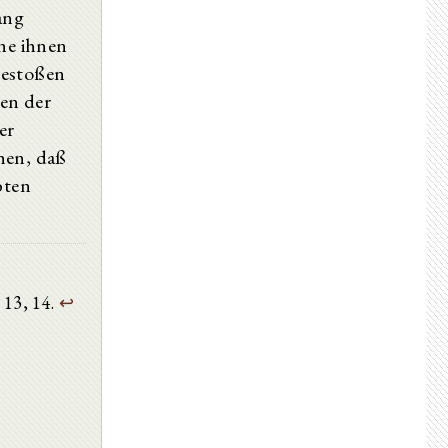
ang
che ihnen
gestoßen
den der
er
hen, daß
bten
. 13, 14.
↩