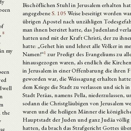
dy
Bischöflichen Stuhl in Jerusalem erhalten hat
 been
angegebene
S. 105
Weise beseitigt worden war 
übrigen Apostel nach unzähligen Todesgefah
of
man ihnen bereitet hatte, das Judenland verl
8
l,
hatten und mit der Kraft Christi, der zu ihne
o
hatte: „Gehet hin und lehret alle Völker in m
 in my
1
Namen!“
zur Predigt des Evangeliums zu all
hinausgezogen waren, als endlich die Kirch
in Jerusalem in einer Offenbarung die ihren 
been
geworden war, die Weissagung erhalten hatte
ved
dem Kriege die Stadt zu verlassen und sich in
 dwell
Stadt Peräas, namens Pella, niederzulassen, u
n
sodann die Christgläubigen von Jerusalem 
om
waren und die heiligen Männer die königlich
d the
Hauptstadt der Juden und ganz Judäa völlig
y
hatten, da brach das Strafgericht Gottes übe
se