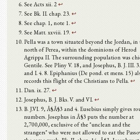
See Acts xii. 2
↩
See Bk. II. chap. 23.
↩
See chap. 1, note 1.
↩
See Matt. xxviii. 19.
↩
Pella was a town situated beyond the Jordan, in
north of Perea, within the dominions of Herod
Agrippa II. The surrounding population was chi
Gentile. See Pliny V. 18, and Josephus, B. J. III. 3.
and I. 4. 8. Epiphanius (De pond. et mens. 15) al
records this flight of the Christians to Pella.
↩
Dan. ix. 27.
↩
Josephus, B. J. Bks. V. and VI.
↩
B. J.VI. 9, Â§Â§3 and 4. Eusebius simply gives r
numbers. Josephus in Â§3 puts the number at
2,700,000, exclusive of the "unclean and the
strangers" who were not allowed to eat the Passov