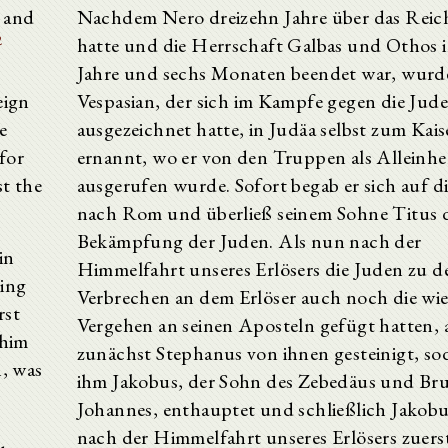
and
Nachdem Nero dreizehn Jahre über das Reich
2
hatte und die Herrschaft Galbas und Othos 
Jahre und sechs Monaten beendet war, wurd
eign
Vespasian, der sich im Kampfe gegen die Jud
e
ausgezeichnet hatte, in Judäa selbst zum Kais
for
ernannt, wo er von den Truppen als Alleinhe
t the
ausgerufen wurde. Sofort begab er sich auf d
nach Rom und überließ seinem Sohne Titus 
Bekämpfung der Juden. Als nun nach der
in
Himmelfahrt unseres Erlösers die Juden zu 
sing
Verbrechen an dem Erlöser auch noch die wi
rst
Vergehen an seinen Aposteln gefügt hatten, 
 him
zunächst Stephanus von ihnen gesteinigt, s
n, was
ihm Jakobus, der Sohn des Zebedäus und Bru
Johannes, enthauptet und schließlich Jakobu
nach der Himmelfahrt unseres Erlösers zuers