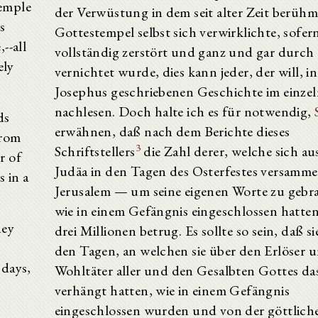
temple
der Verwüstung in dem seit alter Zeit berüh
s
Gottestempel selbst sich verwirklichte, sofern
--all
vollständig zerstört und ganz und gar durch
ely
vernichtet wurde, dies kann jeder, der will, i
Josephus geschriebenen Geschichte im einze
nachlesen. Doch halte ich es für notwendig,
ds
erwähnen, daß nach dem Berichte dieses
from
3
Schriftstellers
die Zahl derer, welche sich au
r of
Judäa in den Tagen des Osterfestes versamme
 in a
Jerusalem — um seine eigenen Worte zu geb
wie in einem Gefängnis eingeschlossen hatte
hey
drei Millionen betrug. Es sollte so sein, daß si
den Tagen, an welchen sie über den Erlöser 
 days,
Wohltäter aller und den Gesalbten Gottes da
verhängt hatten, wie in einem Gefängnis
eingeschlossen wurden und von der göttlich