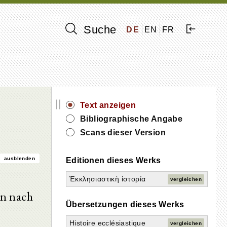
Suche
DE
EN
FR
||
Text anzeigen
Bibliographische Angabe
Scans dieser Version
ausblenden
Editionen dieses Werks
Ἐκκλησιαστικὴ ἱστορία
vergleichen
en nach
Übersetzungen dieses Werks
Histoire ecclésiastique
vergleichen