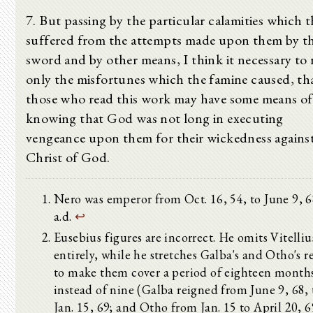
7. But passing by the particular calamities which 
suffered from the attempts made upon them by t
sword and by other means, I think it necessary to 
only the misfortunes which the famine caused, th
those who read this work may have some means of
knowing that God was not long in executing
vengeance upon them for their wickedness agains
Christ of God.
Nero was emperor from Oct. 16, 54, to June 9, 
a.d.
↩
Eusebius figures are incorrect. He omits Vitelliu
entirely, while he stretches Galba's and Otho's r
to make them cover a period of eighteen month
instead of nine (Galba reigned from June 9, 68, 
Jan. 15, 69; and Otho from Jan. 15 to April 20, 6