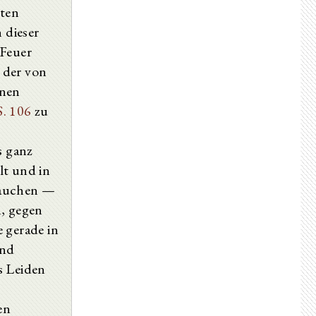
Book VII.
mten
Book VIII.
 dieser
 Feuer
n der von
lnen
S. 106
zu
s ganz
lt und in
rauchen —
n, gegen
e gerade in
und
s Leiden
en