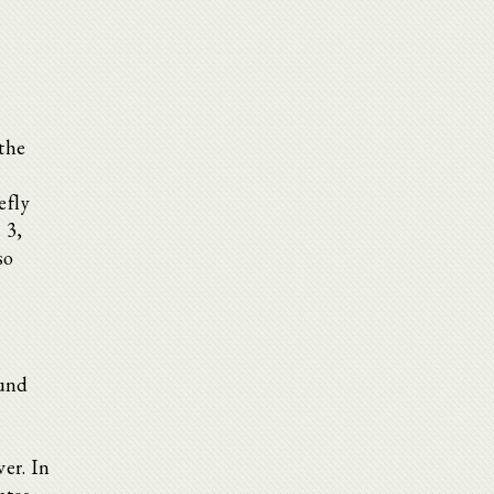
 the
efly
 3,
so
ound
er. In