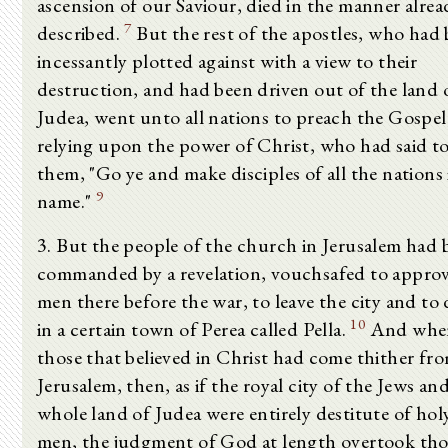
ascension of our Saviour, died in the manner alrea
7
described.
But the rest of the apostles, who had
incessantly plotted against with a view to their
destruction, and had been driven out of the land 
Judea, went unto all nations to preach the Gospe
relying upon the power of Christ, who had said t
them, "Go ye and make disciples of all the nations
9
name."
3. But the people of the church in Jerusalem had 
commanded by a revelation, vouchsafed to appro
men there before the war, to leave the city and to
10
in a certain town of Perea called Pella.
And whe
those that believed in Christ had come thither fr
Jerusalem, then, as if the royal city of the Jews an
whole land of Judea were entirely destitute of hol
men, the judgment of God at length overtook tho