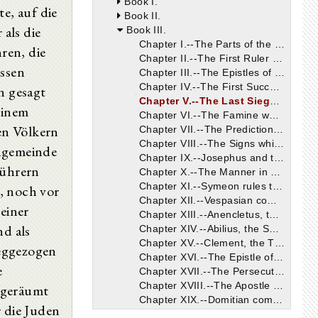
Book I.
te, auf die
Book II.
als die
Book III.
Chapter I.--The Parts of the World in which the Apostles preached Christ.
ren, die
Chapter II.--The First Ruler of the Church of Rome.
assen
Chapter III.--The Epistles of the Apostles.
Chapter IV.--The First Successors of the Apostles.
n gesagt
Chapter V.--The Last Siege of the Jews after Christ.
einem
Chapter VI.--The Famine which oppressed them.
en Völkern
Chapter VII.--The Predictions of Christ.
Chapter VIII.--The Signs which preceded the War.
engemeinde
Chapter IX.--Josephus and the Works which he has left.
Führern
Chapter X.--The Manner in which Josephus mentions the Divine Books.
Chapter XI.--Symeon rules the Church of Jerusalem after James.
, noch vor
Chapter XII.--Vespasian commands the Descendants of David to be sought.
 einer
Chapter XIII.--Anencletus, the Second Bishop of Rome.
nd als
Chapter XIV.--Abilius, the Second Bishop of Alexandria.
Chapter XV.--Clement, the Third Bishop of Rome.
weggezogen
Chapter XVI.--The Epistle of Clement.
e
Chapter XVII.--The Persecution under Domitian.
Chapter XVIII.--The Apostle John and the Apocalypse.
 geräumt
Chapter XIX.--Domitian commands the Descendants of David to be slain.
r die Juden
Chapter XX.--The Relatives of our Saviour.