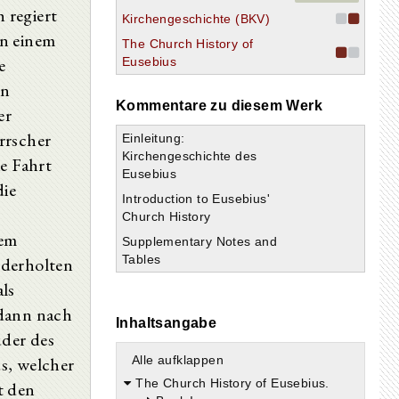
 regiert
Kirchengeschichte (BKV)
in einem
The Church History of
e
Eusebius
en
Kommentare zu diesem Werk
er
rrscher
Einleitung:
Kirchengeschichte des
ie Fahrt
Eusebius
die
Introduction to Eusebius'
Church History
dem
Supplementary Notes and
Tables
ederholten
als
odann nach
Inhaltsangabe
der des
s, welcher
Alle aufklappen
The Church History of Eusebius.
t den