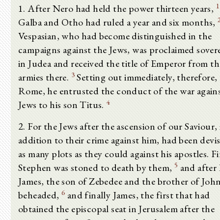
1
1. After Nero had held the power thirteen years,
Galba and Otho had ruled a year and six months,
Vespasian, who had become distinguished in the
campaigns against the Jews, was proclaimed sover
in Judea and received the title of Emperor from th
3
armies there.
Setting out immediately, therefore, 
Rome, he entrusted the conduct of the war agains
4
Jews to his son Titus.
2. For the Jews after the ascension of our Saviour, 
addition to their crime against him, had been devi
as many plots as they could against his apostles. Fi
5
Stephen was stoned to death by them,
and after
James, the son of Zebedee and the brother of Joh
6
beheaded,
and finally James, the first that had
obtained the episcopal seat in Jerusalem after the