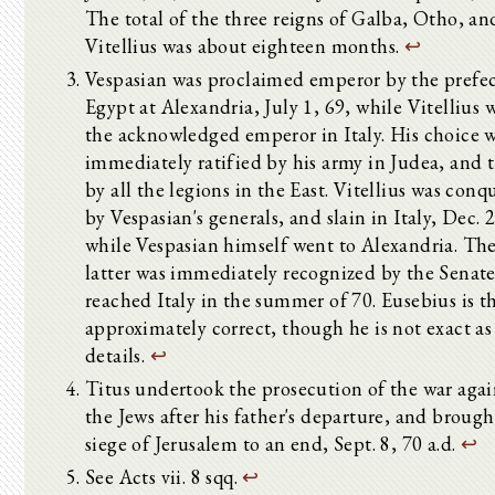
The total of the three reigns of Galba, Otho, an
Vitellius was about eighteen months.
↩
Vespasian was proclaimed emperor by the prefec
Egypt at Alexandria, July 1, 69, while Vitellius 
the acknowledged emperor in Italy. His choice 
immediately ratified by his army in Judea, and 
by all the legions in the East. Vitellius was conq
by Vespasian's generals, and slain in Italy, Dec. 
while Vespasian himself went to Alexandria. Th
latter was immediately recognized by the Senat
reached Italy in the summer of 70. Eusebius is t
approximately correct, though he is not exact as
details.
↩
Titus undertook the prosecution of the war agai
the Jews after his father's departure, and brough
siege of Jerusalem to an end, Sept. 8, 70 a.d.
↩
See Acts vii. 8 sqq.
↩