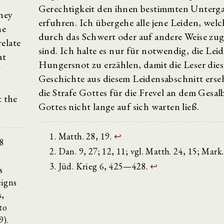
Gerechtigkeit den ihnen bestimmten Unterg
they
erfuhren. Ich übergehe alle jene Leiden, wel
he
durch das Schwert oder auf andere Weise zu
relate
sind. Ich halte es nur für notwendig, die Lei
at
Hungersnot zu erzählen, damit die Leser dies
Geschichte aus diesem Leidensabschnitt erse
die Strafe Gottes für die Frevel an dem Gesal
t the
Gottes nicht lange auf sich warten ließ.
Matth. 28, 19.
↩
68
Dan. 9, 27; 12, 11; vgl. Matth. 24, 15; Mark
Jüd. Krieg 6, 425—428.
↩
s
eigns
s,
to
9).