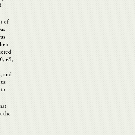
d
t of
was
was
then
uered
20, 69,
e
e, and
hus
 to
nst
t the