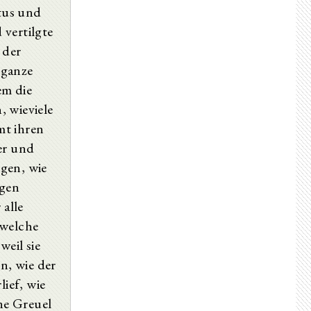
stus und
Chapter XXI.--Cerdon becomes the Third Ruler of the Church of Alexandria.
Chapter XXII.--Ignatius, the Second Bishop of Antioch.
 vertilgte
Chapter XXIII.--Narrative Concerning John the Apostle.
 der
Chapter XXIV.--The Order of the Gospels.
Chapter XXV.--The Divine Scriptures that are accepted and those that are not.
 ganze
Chapter XXVI.--Menander the Sorcerer.
em die
Chapter XXVII.--The Heresy of the Ebionites.
, wieviele
Chapter XXVIII.--Cerinthus the Heresiarch.
Chapter XXIX.--Nicolaus and the Sect named after him.
mt ihren
Chapter XXX.--The Apostles that were Married.
er und
Chapter XXXI.--The Death of John and Philip.
Chapter XXXII.--Symeon, Bishop of Jerusalem, suffers Martyrdom.
gen, wie
Chapter XXXIII.--Trajan forbids the Christians to be sought after.
ngen
Chapter XXXIV.--Evarestus, the Fourth Bishop of the Church of Rome.
 alle
Chapter XXXV.--Justus, the Third Bishop of Jerusalem.
Chapter XXXVI.--Ignatius and His Epistles.
 welche
Chapter XXXVII.--The Evangelists that were still Eminent at that Time.
weil sie
Chapter XXXVIII.--The Epistle of Clement and the Writings falsely ascribed to him.
Chapter XXXIX.--The Writings of Papias.
en, wie der
Book IV.
lief, wie
Book V.
ne Greuel
Book VI.