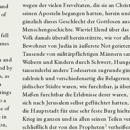
wegen der vielen Freveltaten, die sie an Chri
 and
seinen Aposteln begangen hatten, herein und
 of
gänzlich dieses Geschlecht der Gottlosen aus
Menschengeschichte. Wieviel Elend über das
fell
Volk damals überall hereinstürzte, wie vor all
unes
Bewohner von Judäa in äußerste Not gerieten
Tausende von militärpflichtigen Männern sa
n and
Weibern und Kindern durch Schwert, Hung
and by
tausenderlei andere Todesarten zugrunde gin
, as
zahlreich und verschiedenartig die Belageru
n
jüdischer Städte waren, wie furchtbar, ja über
erings
Maßen furchtbar die Erlebnisse derer waren,
o a
sich nach Jerusalem selbst geflüchtet hatten, 
se of
die Hauptstadt für eine sehr feste Burg hielt
 in
Krieg im ganzen und in allen seinen Teilen ver
ion,
2
schließlich der von den Propheten
verheiße