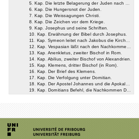
5. Kap. Die letzte Belagerung der Juden nach Christus.
6. Kap. Die Hungersnot der Juden.
7. Kap. Die Weissagungen Christi.
8. Kap. Die Zeichen vor dem Kriege.
9. Kap. Josephus und seine Schriften.
10. Kap. Erwähnung der Bibel durch Josephus.
11. Kap. Symeon leitet nach Jakobus die Kirche in Jerusalem.
12. Kap. Vespasian läßt nach den Nachkommen Davids forschen.
13. Kap. Anenkletus, zweiter Bischof in Rom.
14. Kap. Abilius, zweiter Bischof von Alexandrien.
15. Kap. Klemens, dritter Bischof (in Rom).
16. Kap. Der Brief des Klemens.
17. Kap. Die Verfolgung unter Domitian.
18. Kap. Der Apostel Johannes und die Apokalypse.
19. Kap. Domitians Befehl, die Nachkommen Davids zu ermorden.
20. Kap. Die Verwandten unseres Erlösers.
21. Kap. Cerdo, dritter Bischof der Kirche von Alexandrien.
22. Kap. Ignatius, zweiter Bischof von Antiochien.
23. Kap. Das Leben des Apostels Johannes.
24. Kap. Die Reihenfolge der Evangelien.
25. Kap. Die allgemein und nicht allgemein anerkannten Schriften der Bibel.
26. Kap. Der Betrüger Menander.