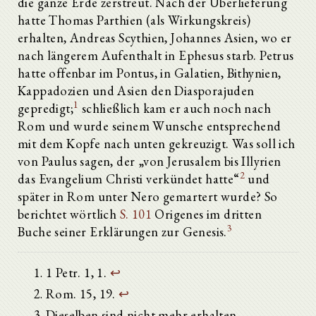
die ganze Erde zerstreut. Nach der Überlieferung
hatte Thomas Parthien (als Wirkungskreis)
erhalten, Andreas Scythien, Johannes Asien, wo er
nach längerem Aufenthalt in Ephesus starb. Petrus
hatte offenbar im Pontus, in Galatien, Bithynien,
Kappadozien und Asien den Diasporajuden
1
gepredigt;
schließlich kam er auch noch nach
Rom und wurde seinem Wunsche entsprechend
mit dem Kopfe nach unten gekreuzigt. Was soll ich
von Paulus sagen, der „von Jerusalem bis Illyrien
2
das Evangelium Christi verkündet hatte“
und
später in Rom unter Nero gemartert wurde? So
berichtet wörtlich
S. 101
Origenes im dritten
3
Buche seiner Erklärungen zur Genesis.
1 Petr. 1, 1.
↩
Rom. 15, 19.
↩
Dieselben sind nicht mehr erhalten.