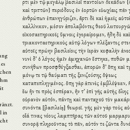
Ἄρτι μὲν τῷ μεγάλῳ βασιλεῖ παντοίων δεκάδων {
καὶ τριττῶν} περιόδους ἐν ἑορτῶν εὐωχίαις πᾶν 
ἀνθρώπων ἐπανηγύριζεν, ἄρτι δὲ καὶ ἡμεῖς αὐτο
καλλίνικον, μέσον ἀπολαβόντες θεοῦ λειτουργῶ
εἰκοσαετηρικοῖς ὕμνοις ἐγεραίρομεν, ἤδη δὲ κα
τριακονταετηρικοὺς αὐτῷ λόγων πλέξαντες στε
αὐτοῖς πρώην βασιλείοις τὴν ἱερὰν κεφαλὴν ἀν
lung
νυνὶ δ’ ὁ λόγος ἡμῖν ἀμηχανῶν ἕστηκε, ποθῶν μ
nes
συνήθων προσφθέγξασθαι, ἀπορῶν δ’ ὅπῃ καὶ τ
ichen
μόνῳ τε τῷ θαύματι τῆς ξενιζούσης ὄψεως
ihm
καταπεπληγμένος. ὅπῃ γὰρ ἀτενὲς ἐμβλέψειεν, ἤ
it
ἕω ἤν τε πρὸς ἑσπέραν, ἤν τ’ ἐπὶ γῆς αὐτῆς ὅλης
οὐρανὸν αὐτόν, πάντῃ καὶ πανταχοῦ τὸν μακάρ
ränzt.
συνόντα [βασιλείᾳ] θεωρεῖ. γῆς μὲν γὰρ τοὺς α
l in
οἷά τινας νέους λαμπτῆρας τῶν αὐτοῦ μαρμαρ
icht
συνορᾷ πληροῦντας τὸ πᾶν, αὐτόν τε ζῶντα δυν