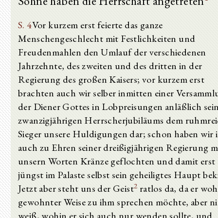
Söhne haben die Herrschaft angetreten
S. 4
Vor kurzem erst feierte das ganze
Menschengeschlecht mit Festlichkeiten und
Freudenmahlen den Umlauf der verschiedenen
Jahrzehnte, des zweiten und des dritten in der
Regierung des großen Kaisers; vor kurzem erst
brachten auch wir selber inmitten einer Versamm
der Diener Gottes in Lobpreisungen anläßlich sei
zwanzigjährigen Herrscherjubiläums dem ruhmre
Sieger unsere Huldigungen dar; schon haben wir 
auch zu Ehren seiner dreißigjährigen Regierung m
unsern Worten Kränze geflochten und damit erst
jüngst im Palaste selbst sein geheiligtes Haupt bek
2
Jetzt aber steht uns der Geist
ratlos da, da er woh
gewohnter Weise zu ihm sprechen möchte, aber n
weiß, wohin er sich auch nur wenden sollte, und