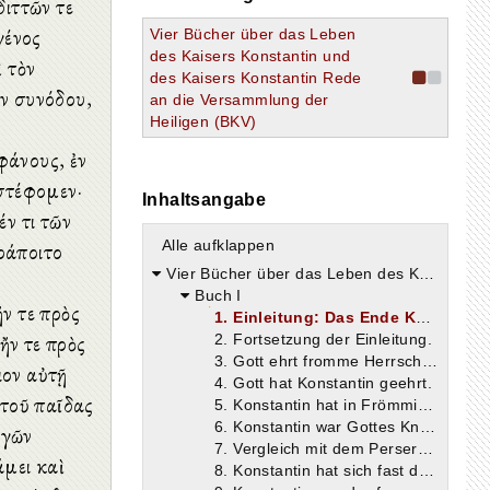
διττῶν τε
γένος
Vier Bücher über das Leben
des Kaisers Konstantin und
ὶ τὸν
des Kaisers Konstantin Rede
ν συνόδου,
an die Versammlung der
Heiligen (BKV)
ὶ
φάνους, ἐν
εστέφομεν·
Inhaltsangabe
έν τι τῶν
Alle aufklappen
ράποιτο
Vier Bücher über das Leben des Kaisers Konstantin und des Kaisers Konstantin Rede an die Versammlung der Heiligen (Vita Constantini et Oratio ad coetum sanctorum)
Buch I
ν τε πρὸς
1. Einleitung: Das Ende Konstantins; seine Söhne haben die Herrschaft angetreten
 ἤν τε πρὸς
2. Fortsetzung der Einleitung.
3. Gott ehrt fromme Herrscher und stürzt Tyrannen.
ιον αὐτῇ
4. Gott hat Konstantin geehrt.
ὐτοῦ παῖδας
5. Konstantin hat in Frömmigkeit über dreißig Jahre die Alleinherrschaft geführt und über sechzig Jahre gelebt.
6. Konstantin war Gottes Knecht und Besieger der Völker.
υγῶν
7. Vergleich mit dem Perserkönig Kyrus und dem Makedonierkönig Alexander.
άμει καὶ
8. Konstantin hat sich fast den ganzen Erdkreis unterworfen.