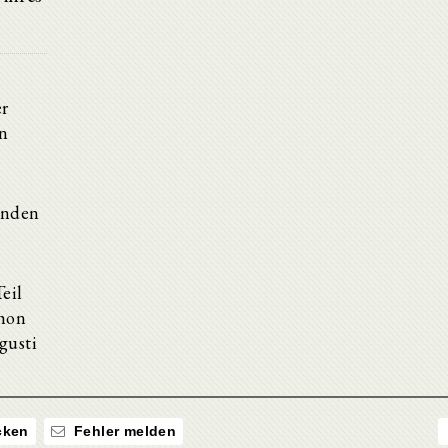
er
en
enden
eil
chon
gusti
ken
Fehler melden