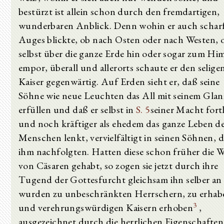
bestürzt ist allein schon durch den fremdartigen,
wunderbaren Anblick. Denn wohin er auch schar
Auges blickte, ob nach Osten oder nach Westen, 
selbst über die ganze Erde hin oder sogar zum Hi
empor, überall und allerorts schaute er den selige
Kaiser gegenwärtig. Auf Erden sieht er, daß seine
Söhne wie neue Leuchten das All mit seinem Glan
erfüllen und daß er selbst in
S. 5
seiner Macht fort
und noch kräftiger als ehedem das ganze Leben d
Menschen lenkt, vervielfältigt in seinen Söhnen, d
ihm nachfolgten. Hatten diese schon früher die 
von Cäsaren gehabt, so zogen sie jetzt durch ihre
Tugend der Gottesfurcht gleichsam ihn selber an
wurden zu unbeschränkten Herrschern, zu erha
3
und verehrungswürdigen Kaisern erhoben
,
ausgezeichnet durch die herrlichen Eigenschaften