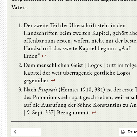
Vaters.
Der zweite Teil der Überschrift steht in den
Handschriften beim zweiten Kapitel, gehört ab
offenbar zum ersten, wofern nicht mit der best
Handschrift das zweite Kapitel beginnt: „Auf
Erden“
↩
Dem menschlichen Geist [ Logos ] tritt im folg
Kapitel der weit überragende göttliche Logos
gegenüber.
↩
Nach
Pasquali
(Hermes 1910, 384) ist der erste T
des Proömiums sehr spät geschrieben, weil er s
auf die Ausrufung der Söhne Konstantins zu An
[ 9. Sept. 337] Bezug nimmt.
↩
Druc