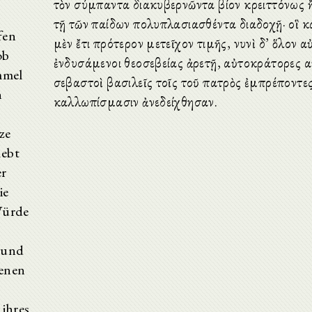
τὸν σύμπαντα διακυβερνῶντα βίον κρειττόνως 
τῇ τῶν παίδων πολυπλασιασθέντα διαδοχῇ· οἳ 
fen
μὲν ἔτι πρότερον μετεῖχον τιμῆς, νυνὶ δ’ ὅλον α
ob
ἐνδυσάμενοι θεοσεβείας ἀρετῇ, αὐτοκράτορες 
mmel
σεβαστοὶ βασιλεῖς τοῖς τοῦ πατρὸς ἐμπρέποντε
n
καλλωπίσμασιν ἀνεδείχθησαν.
ze
lebt
er
ie
Würde
 und
benen
 ihres