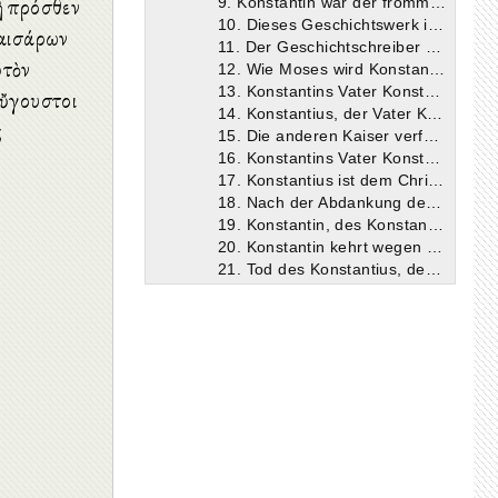
ἢ πρόσθεν
9. Konstantin war der fromme Sohn eines Kaisers und vererbte seine Herrschaft kaiserlichen Söhnen.
10. Dieses Geschichtswerk ist sowohl notwendig wie auch ersprießlich für die Seelen.
καισάρων
11. Der Geschichtschreiber will hier nur von den gottgefälligen Taten Konstantins berichten.
ὐτὸν
12. Wie Moses wird Konstantin in den Palästen von Tyrannen erzogen.
13. Konstantins Vater Konstantius duldet nicht, daß die Leute des Diokletian, Maximian und Maxentius die Christen verfolgen ( Der Name Maxentius ist sicher falsch; außer Diokletian ist wohl an Galerius Maximianus und Maximianus Herculius zu denken. Die Verfolgung begann 303. ) .
αὔγουστοι
14. Konstantius, der Vater Konstantins, füllt, da ihm von Diokletian seine Armut vorgeworfen wird, die Schatzkammern mit Geld, gibt dieses jedoch denen wieder zurück, die es herbeigebracht haben.
ς
15. Die anderen Kaiser verfolgen die Christen.
16. Konstantins Vater Konstantius gibt sich den Anschein eines Götzendieners und verbannt alle, die sich bereit erklären zu opfern; er behält hingegen diejenigen bei sich im Palaste, die es vorgezogen haben, ihren Glauben zu bekennen.
17. Konstantius ist dem Christentum freundlich gesinnt.
18. Nach der Abdankung des Diokletian und Maximian ist Konstantius, der sich einer reichen Nachkommenschaft erfreut, der erste Augustus.
19. Konstantin, des Konstantius Sohn, ist früher als Jüngling mit Diokletian nach Palästina gekommen.
20. Konstantin kehrt wegen der Nachstellungen des Diokletian zu seinem Vater zurück.
21. Tod des Konstantius, der seinem Sohne Konstantin die Herrschaft hinterläßt.
22. Nach der Bestattung des Konstantius rufen die Heere Konstantin zum Kaiser aus.
23. Kurze Erwähnung des Sturzes der Tyrannen.
24. Konstantin hat die kaiserliche Würde durch den Willen Gottes erhalten.
25. Die Siege Konstantins über die Barbaren und Britannier.
26. Konstantin nimmt sich vor, Rom von Maxentius zu befreien.
27. Konstantin beherzigt das traurige Ende der Götzendiener und entscheidet sich für das Christentum.
28. Gott gewährt Konstantin auf seine Bitte eine Erscheinung: er läßt ihn um die Mittagszeit am Himmel ein Kreuz aus Licht schauen mit der Inschrift, er solle durch dieses siegen.
29. Der Christus Gottes erscheint Konstantin im Traume und befiehlt ihm, sich im Kriege eines Feldzeichens zu bedienen, das dem Kreuze nachgebildet sei.
30. Die Anfertigung dieses Kreuzeszeichens.
31. Beschreibung des kreuzähnlichen Feldzeichens, das die Römer jetzt Labarum nennen.