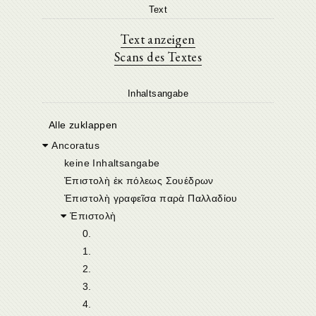
Text
Text anzeigen
Scans des Textes
Inhaltsangabe
Alle zuklappen
Ancoratus
keine Inhaltsangabe
Ἐπιστολὴ ἐκ πόλεως Σουέδρων
Ἐπιστολὴ γραφεῖσα παρὰ Παλλαδίου
Ἐπιστολὴ
0.
1.
2.
3.
4.