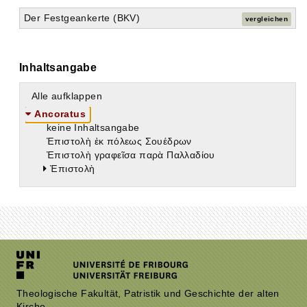
Der Festgeankerte (BKV)
vergleichen
Inhaltsangabe
Alle aufklappen
Ancoratus
keine Inhaltsangabe
Ἐπιστολὴ ἐκ πόλεως Σουέδρων
Ἐπιστολὴ γραφεῖσα παρὰ Παλλαδίου
Ἐπιστολὴ
Theologische Fakultät, Patristik und Geschichte der alten
Kirche