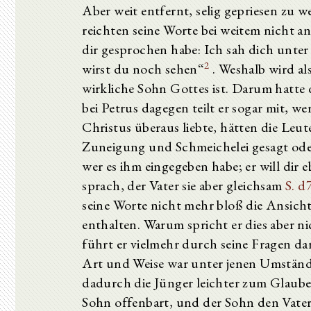
Aber weit entfernt, selig gepriesen zu w
reichten seine Worte bei weitem nicht an
dir gesprochen habe: Ich sah dich unte
2
wirst du noch sehen“
. Weshalb wird als
wirkliche Sohn Gottes ist. Darum hatte 
bei Petrus dagegen teilt er sogar mit, w
Christus überaus liebte, hätten die Leu
Zuneigung und Schmeichelei gesagt ode
wer es ihm eingegeben habe; er will dir
sprach, der Vater sie aber gleichsam
S. d
seine Worte nicht mehr bloß die Ansich
enthalten. Warum spricht er dies aber ni
führt er vielmehr durch seine Fragen dar
Art und Weise war unter jenen Umständ
dadurch die Jünger leichter zum Glauben
Sohn offenbart, und der Sohn den Vater