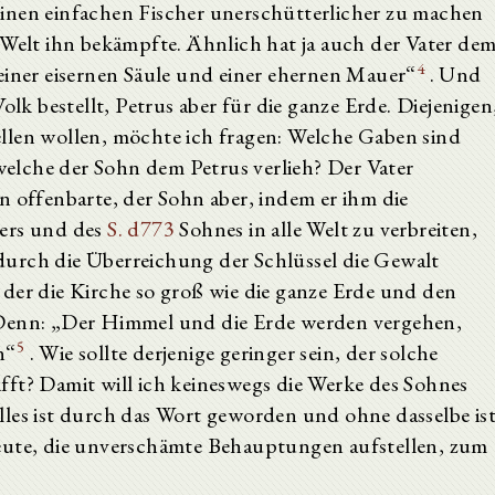
inen einfachen Fischer unerschütterlicher zu machen
 Welt ihn bekämpfte. Ähnlich hat ja auch der Vater de
4
einer eisernen Säule und einer ehernen Mauer“
. Und
olk bestellt, Petrus aber für die ganze Erde. Diejenigen
llen wollen, möchte ich fragen: Welche Gaben sind
 welche der Sohn dem Petrus verlieh? Der Vater
n offenbarte, der Sohn aber, indem er ihm die
ters und des
S. d773
Sohnes in alle Welt zu verbreiten,
urch die Überreichung der Schlüssel die Gewalt
r, der die Kirche so groß wie die ganze Erde und den
 Denn: „Der Himmel und die Erde werden vergehen,
5
n“
. Wie sollte derjenige geringer sein, der solche
fft? Damit will ich keineswegs die Werke des Sohnes
lles ist durch das Wort geworden und ohne dasselbe is
eute, die unverschämte Behauptungen aufstellen, zum