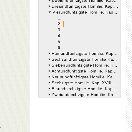
Zweiundfünfzigste Homilie. Kap. XV, V.21-31.
Dreiundfünfzigste Homilie. Kap. XV, V.32-Kap XVI, V.12.
Vierundfünfzigste Homilie. Kap. XVI, V.13-23.
1.
2.
3.
4.
5.
6.
Fünfundfünfzigste Homilie. Kap. XVI, V.24-27.
Sechsundfünfzigste Homilie Kap. XVI, V.28-Kap. XVII, V.9.
Siebenundfünfzigste Homilie. Kap. XVII, V.10-21.
Achtundfünftigste Homilie. Kap. XVII, V.22 - Kap XVIII.
Neunundfünfzigste Homilie. Kap. XVIII, V.7-14.
Sechzigste Homilie. Kap. XVIII, V.15-20.
Einundsechzigste Homilie. Kap. XVIII, V.21-35.
Zweiundsechzigste Homilie. Kap. XIX, V.1-15.
Dreiundsechzigste Homilie. Kap. XIX, V.15-26.
Vierundsechzigste Homilie. Kap V. 27 Kap XX, V.1-6
Fünfundsechzigste Homilie. Kap. XX, V.17-28.
Sechsundsechzigste Homilie. Kap. XX, V.29.-Kap. XXI, V.11.
Siebenundsechzigste Homilie. Kap. XXI, V.12-32.
e
Achtundsechzigste Homilie. Kap. XXI, V.33-46.