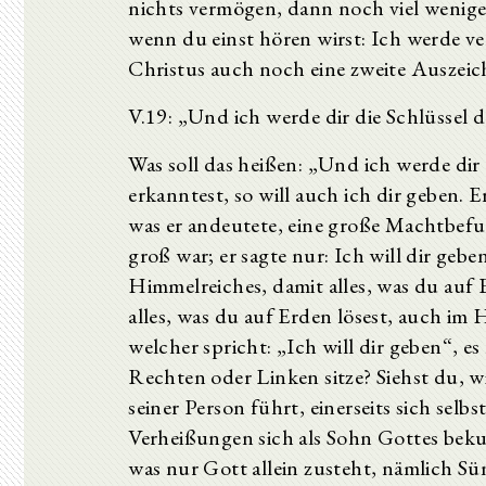
nichts vermögen, dann noch viel wenig
wenn du einst hören wirst: Ich werde v
Christus auch noch eine zweite Auszei
V.19: „Und ich werde dir die Schlüssel 
Was soll das heißen: „Und ich werde dir
erkanntest, so will auch ich dir geben. 
was er andeutete, eine große Machtbefu
groß war; er sagte nur: Ich will dir gebe
Himmelreiches, damit alles, was du auf
alles, was du auf Erden lösest, auch im 
welcher spricht: „Ich will dir geben“, e
Rechten oder Linken sitze? Siehst du, w
seiner Person führt, einerseits sich selb
Verheißungen sich als Sohn Gottes bekun
was nur Gott allein zusteht, nämlich S