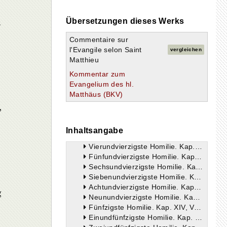
Dreißigste Homilie. Kap. IX, V.9-17.
Einunddreißigste Homilie. Kap. IX, V. 18-26.
u
Übersetzungen dieses Werks
Zweiunddreißigste Homilie. Kap IX, V.27 - Kap. X, V.15.
Dreiunddreißigste Homilie. Kap X, V.16-22.
Commentaire sur
Vierunddreißigste Homilie. Kap. X, V.23-33.
l'Evangile selon Saint
vergleichen
Fünfunddreißigste Homilie. Kap. X, V.34-42.
Matthieu
Sechsunddreißigste Homilie. Kap. XI, V.1-6
Kommentar zum
Siebenunddreißigste Homilie. Kap. XI, V.7-24.
Evangelium des hl.
Achtunddreißigste Homilie. Kap. XI, V.25-30.
Matthäus (BKV)
Neununddreißigste Homilie. Kap. XII, V.1-8.
,
Vierzigste Homilie. Kap. XII, V.9-24.
Einundvierzigste Homilie. Kap XII, V.25-32.
Zweiundvierzigste Homilie. Kap XII. V.33-37.
Inhaltsangabe
Dreiundvierzigste Homilie. Kap.XII,V.38-45.
Vierundvierzigste Homilie. Kap.XII,V.46-Kap.XIII,V.9.
Fünfundvierzigste Homilie. Kap.XIII,V.10-23.
Sechsundvierzigste Homilie. Kap.XIII,V.24-33.
Siebenundvierzigste Homilie. Kap.XIII,V.34-52.
Achtundvierzigste Homilie. Kap.XIII,V.53 - Kap. XIV,V.12.
g
Neunundvierzigste Homilie. Kap.XIV,V.1322.
Fünfzigste Homilie. Kap. XIV, V.23-36.
Einundfünfzigste Homilie. Kap. XV, V,1-20.