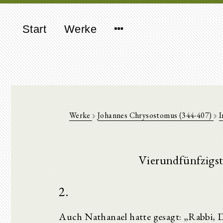
Start
Werke
Werke
Johannes Chrysostomus (344-407)
I
Vierundfünfzigst
2.
Auch Nathanael hatte gesagt: „Rabbi, Du