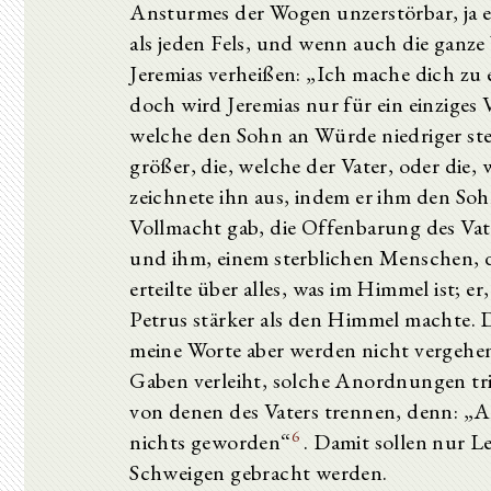
Ansturmes der Wogen unzerstörbar, ja e
als jeden Fels, und wenn auch die ganze
Jeremias verheißen: „Ich mache dich zu 
doch wird Jeremias nur für ein einziges V
welche den Sohn an Würde niedriger ste
größer, die, welche der Vater, oder die,
zeichnete ihn aus, indem er ihm den Soh
Vollmacht gab, die Offenbarung des Va
und ihm, einem sterblichen Menschen, d
erteilte über alles, was im Himmel ist; e
Petrus stärker als den Himmel machte.
meine Worte aber werden nicht vergehe
Gaben verleiht, solche Anordnungen tri
von denen des Vaters trennen, denn: „A
6
nichts geworden“
. Damit sollen nur L
Schweigen gebracht werden.