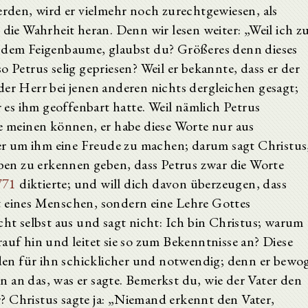
erden, wird er vielmehr noch zurechtgewiesen, als
 die Wahrheit heran. Denn wir lesen weiter: „Weil ich z
r dem Feigenbaume, glaubst du? Größeres denn dieses
o Petrus selig gepriesen? Weil er bekannte, dass er der
der Herr bei jenen anderen nichts dergleichen gesagt;
er es ihm geoffenbart hatte. Weil nämlich Petrus
te meinen können, er habe diese Worte nur aus
r um ihm eine Freude zu machen; darum sagt Christus
 eben zu erkennen geben, dass Petrus zwar die Worte
771
diktierte; und will dich davon überzeugen, dass
t eines Menschen, sondern eine Lehre Gottes
cht selbst aus und sagt nicht: Ich bin Christus; warum
auf hin und leitet sie so zum Bekenntnisse an? Diese
en für ihn schicklicher und notwendig; denn er bewo
 an das, was er sagte. Bemerkst du, wie der Vater den
? Christus sagte ja: „Niemand erkennt den Vater,