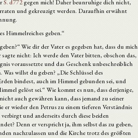
er
S. d772
gegen mich! Daher beunruhige dich nicht,
erraten und gekreuzigt werden. Daraufhin erwähnt
chnung.
des Himmelreiches geben.“
 geben?“ Wie dir der Vater es gegeben hat, dass du mich
Er sagte nicht: Ich werde den Vater bitten, obschon das,
gnis voraussetzte und das Geschenk unbeschreiblich
n. Was willst du geben? „Die Schlüssel des
 Erden bindest, auch im Himmel gebunden sei, und
Himmel gelöst sei.“ Wie kommt es nun, dass derjenige,
s nicht auch gewähren kann, dass jemand zu seiner
ie er wieder den Petrus zu einem tieferen Verständnis
st verbirgt und anderseits durch diese beiden
det? Denn er verspricht ja, ihm selbst das zu geben,
ünden nachzulassen und die Kirche trotz des größten