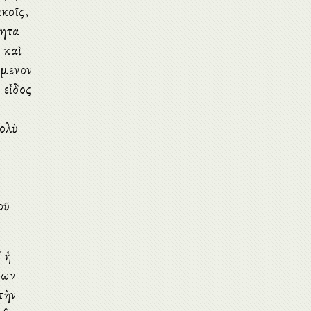
κοῖς,
θητα
 καὶ
ίμενον
 εἶδος
πολὺ
οῦ
' ἡ
θων
τὴν