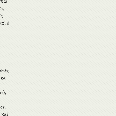
σθαι
ῖν,
ῖς
καὶ ὁ
κ
αὐτὰς
ακα
ν),
γον,
 καὶ