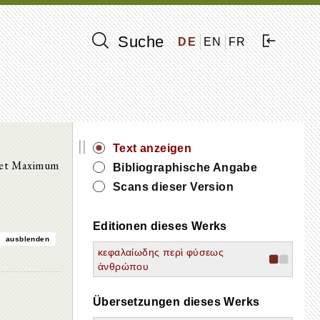
Suche
DE
EN
FR
||
Text anzeigen
. et Maximum
Bibliographische Angabe
Scans dieser Version
Editionen dieses Werks
ausblenden
κεφαλαίωδης περὶ φύσεως
ἀνθρώπου
Übersetzungen dieses Werks