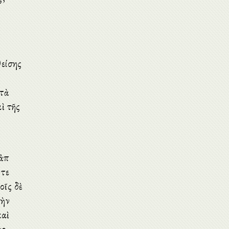
θείσης
 τὰ
αὶ τῆς
ἀπὸ
 τε
οῖς δὲ
τὴν
καὶ