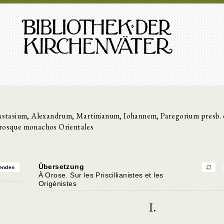
astasium, Alexandrum, Martinianum, Iohannem, Paregorium presb
erosque monachos Orientales
Übersetzung
enden
À Orose. Sur les Priscillianistes et les
Origénistes
I.