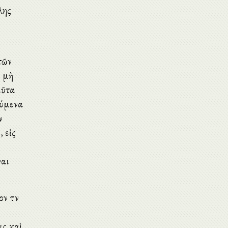
λης
τῶν
ν μὴ
αῦτα
ούμενα
ν
, εἰς
ναι
ν τὸν
ις καὶ