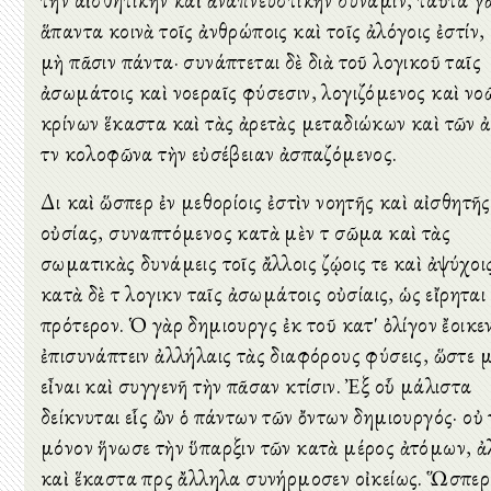
τὴν αἰσθητικὴν καὶ ἀναπνευστικὴν δύναμιν, ταῦτα γ
ἅπαντα κοινὰ τοῖς ἀνθρώποις καὶ τοῖς ἀλόγοις ἐστίν, 
μὴ πᾶσιν πάντα· συνάπτεται δὲ διὰ τοῦ λογικοῦ ταῖς
ἀσωμάτοις καὶ νοεραῖς φύσεσιν, λογιζόμενος καὶ νο
κρίνων ἕκαστα καὶ τὰς ἀρετὰς μεταδιώκων καὶ τῶν 
τὸν κολοφῶνα τὴν εὐσέβειαν ἀσπαζόμενος.
Διὸ καὶ ὥσπερ ἐν μεθορίοις ἐστὶν νοητῆς καὶ αἰσθητῆς
οὐσίας, συναπτόμενος κατὰ μὲν τὸ σῶμα καὶ τὰς
σωματικὰς δυνάμεις τοῖς ἄλλοις ζῴοις τε καὶ ἀψύχοι
κατὰ δὲ τὸ λογικὸν ταῖς ἀσωμάτοις οὐσίαις, ὡς εἴρηται
πρότερον. Ὁ γὰρ δημιουργὸς ἐκ τοῦ κατ' ὀλίγον ἔοικε
ἐπισυνάπτειν ἀλλήλαις τὰς διαφόρους φύσεις, ὥστε 
εἶναι καὶ συγγενῆ τὴν πᾶσαν κτίσιν. Ἐξ οὗ μάλιστα
δείκνυται εἷς ὢν ὁ πάντων τῶν ὄντων δημιουργός· οὐ
μόνον ἥνωσε τὴν ὕπαρξιν τῶν κατὰ μέρος ἀτόμων, ἀ
καὶ ἕκαστα πρὸς ἄλληλα συνήρμοσεν οἰκείως. Ὥσπερ