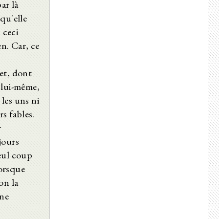
ar là
qu'elle
 ceci
en. Car, ce
 et, dont
 lui-même,
 les uns ni
s fables.
r
jours
eul coup
lorsque
on la
une