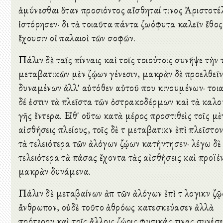
ἀμύνεσθαι ὅταν προσιόντος αἴσθηταί τινος Ἀριστοτέ
ἱστόρησεν· διὸ τὰ τοιαῦτα πάντα ζωόφυτα καλεῖν ἔθος
ἔχουσιν οἱ παλαιοὶ τῶν σοφῶν.
Πάλιν δὲ ταῖς πίνναις καὶ τοῖς τοιούτοις συνῆψε τὴν 
μεταβατικῶν μὲν ζῴων γένεσιν, μακρὰν δὲ προελθεῖ
δυναμένων ἀλλ' αὐτόθεν αὐτοῦ που κινουμένων· τοι
δέ ἐστιν τὰ πλεῖστα τῶν ὀστρακοδέρμων καὶ τὰ καλ
γῆς ἔντερα. Εἶθ' οὕτω κατὰ μέρος προστιθεὶς τοῖς μὲ
αἰσθήσεις πλείους, τοῖς δὲ τὸ μεταβατικὸν ἐπὶ πλεῖστον
τὰ τελειότερα τῶν ἀλόγων ζῴων κατήντησεν· λέγω δὲ
τελειότερα τὰ πάσας ἔχοντα τὰς αἰσθήσεις καὶ προϊέ
μακρὰν δυνάμενα.
Πάλιν δὲ μεταβαίνων ἀπὸ τῶν ἀλόγων ἐπὶ τὸ λογικὸν ζῷο
ἄνθρωπον, οὐδὲ τοῦτο ἀθρόως κατεσκεύασεν ἀλλὰ
πρότερον καὶ τοῖς ἄλλοις ζῴοις φυσικάς τινας συνέσε