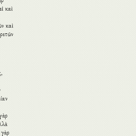
ὰρ
εἰ καὶ
ῶν καὶ
ἀρετῶν
ς,
ν
μίαν
 γὰρ
λλὰ
 γὰρ