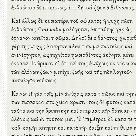
ἀνθρώπου δὲ ἑπομένως, ἐπειδὴ καὶ ζῷον ὁ ἄνθρωπος.
Καὶ ἄλλως δὲ κυριωτέρα τοῦ σώματος ἡ ψυχὴ πᾶσιν
ἀνθρώποις εἶναι καθωμολόγηται, ἀπὸ ταύτης γὰρ ὡς
ὄργανον κινεῖται τὸ σῶμα. Δηλοῖ δὲ ὁ θάνατος· χωρισ
γὰρ τῆς ψυχῆς ἀκίνητον μένει τὸ σῶμα παντελῶς καὶ
ἀνενέργητον, ὡς τεχνίτου χωρισθέντος ἀκίνητα μένει
ὄργανα. Γνώριμον δὲ ὅτι καὶ τοῖς ἀψύχοις κοινωνεῖ κ
τῶν ἀλόγων ζῴων μετέχει ζωῆς καὶ τῆς τῶν λογικῶν
μετείληφε νοήσεως.
Κοινωνεῖ γὰρ τοῖς μὲν ἀψύχοις κατὰ τὸ σῶμα καὶ τὴν 
τῶν τεσσάρων στοιχείων κρᾶσιν· τοῖς δὲ φυτοῖς κατά
ταῦτα καὶ τὴν θρεπτικὴν καὶ σπερματικὴν δύναμιν· τ
ἀλόγοις καὶ ἐν τούτοις μέν, ἐξ ἐπιμέτρου δὲ κατά τε 
καθ' ὁρμὴν κίνησιν καὶ κατὰ τὴν ὄρεξιν καὶ τὸν θυμὸν 