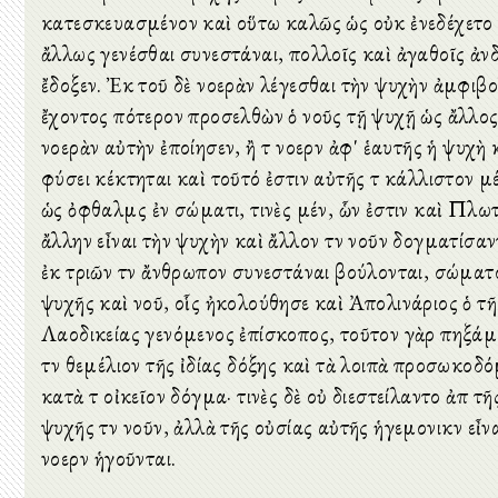
κατεσκευασμένον καὶ οὕτω καλῶς ὡς οὐκ ἐνεδέχετο
ἄλλως γενέσθαι συνεστάναι, πολλοῖς καὶ ἀγαθοῖς ἀν
ἔδοξεν. Ἐκ τοῦ δὲ νοερὰν λέγεσθαι τὴν ψυχὴν ἀμφιβο
ἔχοντος πότερον προσελθὼν ὁ νοῦς τῇ ψυχῇ ὡς ἄλλο
νοερὰν αὐτὴν ἐποίησεν, ἢ τὸ νοερὸν ἀφ' ἑαυτῆς ἡ ψυχὴ 
φύσει κέκτηται καὶ τοῦτό ἐστιν αὐτῆς τὸ κάλλιστον μ
ὡς ὀφθαλμὸς ἐν σώματι, τινὲς μέν, ὧν ἐστιν καὶ Πλωτ
ἄλλην εἶναι τὴν ψυχὴν καὶ ἄλλον τὸν νοῦν δογματίσαν
ἐκ τριῶν τὸν ἄνθρωπον συνεστάναι βούλονται, σώματ
ψυχῆς καὶ νοῦ, οἷς ἠκολούθησε καὶ Ἀπολινάριος ὁ τῆ
Λαοδικείας γενόμενος ἐπίσκοπος, τοῦτον γὰρ πηξάμ
τὸν θεμέλιον τῆς ἰδίας δόξης καὶ τὰ λοιπὰ προσωκοδ
κατὰ τὸ οἰκεῖον δόγμα· τινὲς δὲ οὐ διεστείλαντο ἀπὸ τῆ
ψυχῆς τὸν νοῦν, ἀλλὰ τῆς οὐσίας αὐτῆς ἡγεμονικὸν εἶναι
νοερὸν ἡγοῦνται.