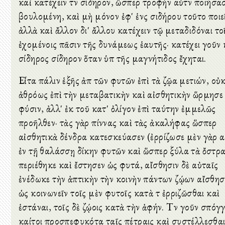
καὶ κατέχειν τὸν σίδηρον, ὥσπερ τροφὴν αὐτὸν ποιήσα
βουλομένη, καὶ μὴ μόνον ἐφ' ἑνὸς σιδήρου τοῦτο ποιε
ἀλλὰ καὶ ἄλλον δι' ἄλλου κατέχειν τῷ μεταδιδόναι το
ἐχομένοις πᾶσιν τῆς δυνάμεως ἑαυτῆς· κατέχει γοῦν 
σίδηρος σίδηρον ὅταν ὑπὸ τῆς μαγνήτιδος ἔχηται.
Εἶτα πάλιν ἑξῆς ἀπὸ τῶν φυτῶν ἐπὶ τὰ ζῷα μετιών, οὐ
ἀθρόως ἐπὶ τὴν μεταβατικὴν καὶ αἰσθητικὴν ὥρμησε
φύσιν, ἀλλ' ἐκ τοῦ κατ' ὀλίγον ἐπὶ ταύτην ἐμμελῶς
προῆλθεν· τὰς γὰρ πίννας καὶ τὰς ἀκαλήφας ὥσπερ
αἰσθητικὰ δένδρα κατεσκεύασεν (ἐρρίζωσε μὲν γὰρ 
ἐν τῇ θαλάσσῃ δίκην φυτῶν καὶ ὥσπερ ξύλα τὰ ὄστρ
περιέθηκε καὶ ἔστησεν ὡς φυτά, αἴσθησιν δὲ αὐταῖς
ἐνέδωκε τὴν ἁπτικὴν τὴν κοινὴν πάντων ζῴων αἴσθησι
ὡς κοινωνεῖν τοῖς μὲν φυτοῖς κατὰ τὸ ἐρριζῶσθαι καὶ
ἑστάναι, τοῖς δὲ ζῴοις κατὰ τὴν ἁφήν. Τὸν γοῦν σπόγ
καίτοι προσπεφυκότα ταῖς πέτραις καὶ συστέλλεσθαι