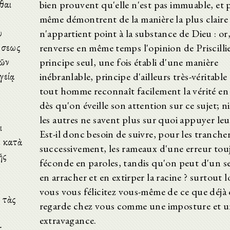
θαι
bien prouvent qu'elle n'est pas immuable, et p
même démontrent de la manière la plus claire 
υ
n'appartient point à la substance de Dieu : or,
ώσεως
renverse en même temps l'opinion de Priscilli
τῶν
principe seul, une fois établi d'une manière
γείᾳ
inébranlable, principe d'ailleurs très-véritable
tout homme reconnaît facilement la vérité en
dès qu'on éveille son attention sur ce sujet; ni
les autres ne savent plus sur quoi appuyer leur
ι
Est-il donc besoin de suivre, pour les tranche
ὰ κατὰ
successivement, les rameaux d'une erreur tou
ῆς
féconde en paroles, tandis qu'on peut d'un s
en arracher et en extirper la racine ? surtout 
vous vous félicitez vous-même de ce que déjà 
 τὰς
regarde chez vous comme une imposture et 
extravagance.
ς,