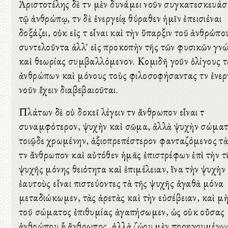
Ἀριστοτέλης δὲ τὸν μὲν δυνάμει νοῦν συγκατεσκευάσ
τῷ ἀνθρώπῳ, τὸν δὲ ἐνεργείᾳ θύραθεν ἡμῖν ἐπεισιέναι
δοξάζει, οὐκ εἰς τὸ εἶναι καὶ τὴν ὕπαρξιν τοῦ ἀνθρώπο
συντελοῦντα ἀλλ' εἰς προκοπὴν τῆς τῶν φυσικῶν γν
καὶ θεωρίας συμβαλλόμενον. Κομιδῆ γοῦν ὀλίγους 
ἀνθρώπων καὶ μόνους τοὺς φιλοσοφήσαντας τὸν ἐνερ
νοῦν ἔχειν διαβεβαιοῦται.
Πλάτων δὲ οὐ δοκεῖ λέγειν τὸν ἄνθρωπον εἶναι τὸ
συναμφότερον, ψυχὴν καὶ σῶμα, ἀλλὰ ψυχὴν σώματ
τοιῷδε χρωμένην, ἀξιοπρεπέστερον φανταζόμενος τ
τὸν ἄνθρωπον καὶ αὐτόθεν ἡμᾶς ἐπιστρέφων ἐπὶ τὴν τ
ψυχῆς μόνης θειότητα καὶ ἐπιμέλειαν, ἵνα τὴν ψυχὴν
ἑαυτοὺς εἶναι πιστεύοντες τὰ τῆς ψυχῆς ἀγαθὰ μόνα
μεταδιώκωμεν, τὰς ἀρετὰς καὶ τὴν εὐσέβειαν, καὶ μὴ
τοῦ σώματος ἐπιθυμίας ἀγαπήσωμεν, ὡς οὐκ οὔσας
ἀνθρώπου ᾗ ἄνθρωπος, ἀλλὰ ζῴου μὲν προηγουμένω