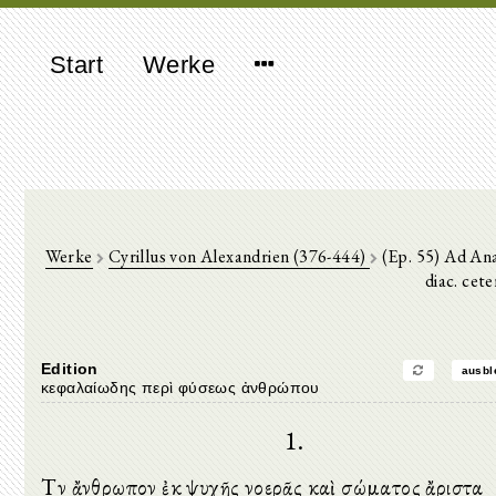
Start
Werke
Werke
Cyrillus von Alexandrien (376-444)
(Ep. 55) Ad An
diac. cet
Edition
ausbl
κεφαλαίωδης περὶ φύσεως ἀνθρώπου
1.
Τὸν ἄνθρωπον ἐκ ψυχῆς νοερᾶς καὶ σώματος ἄριστα