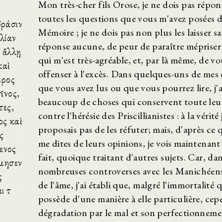
Mon très-cher fils Orose, je ne dois pas répon
toutes les questions que vous m'avez posées 
δράσιν
Mémoire ; je ne dois pas non plus les laisser s
λίαν
réponse aucune, de peur de paraître mépriser 
ς ἄλλῃ
qui m'est très-agréable, et, par là même, de v
καὶ
offenser à l'excès. Dans quelques-uns de mes
έρος
que vous avez lus ou que vous pourrez lire, j'a
ῖνος,
beaucoup de choses qui conservent toute leu
τες,
contre l'hérésie des Priscillianistes : à la vérité
ος καὶ
proposais pas de les réfuter; mais, d'après ce
ς
me dites de leurs opinions, je vois maintenant q
ενος
fait, quoique traitant d'autres sujets. Car, da
όμησεν
nombreuses controverses avec les Manichéens
ς
de l'âme, j'ai établi que, malgré l'immortalité 
 τὸ
possède d'une manière à elle particulière, ce
dégradation par le mal et son perfectionneme