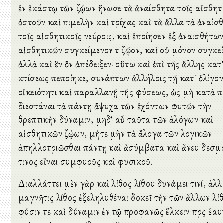
ἐν ἑκάστῳ τῶν ζῴων ἥνωσε τὰ ἀναίσθητα τοῖς αἰσθητι
ὀστοῦν καὶ πιμελὴν καὶ τρίχας καὶ τὰ ἄλλα τὰ ἀναίσ
τοῖς αἰσθητικοῖς νεύροις, καὶ ἐποίησεν ἐξ ἀναισθήτων
αἰσθητικῶν συγκείμενον τὸ ζῷον, καὶ οὐ μόνον συγκε
ἀλλὰ καὶ ἓν ὂν ἀπέδειξεν· οὕτω καὶ ἐπὶ τῆς ἄλλης κατ'
κτίσεως πεποίηκε, συνάπτων ἀλλήλοις τῇ κατ' ὀλίγον
οἰκειότητι καὶ παραλλαγῇ τῆς φύσεως, ὡς μὴ κατὰ 
διεστάναι τὰ πάντῃ ἄψυχα τῶν ἐχόντων φυτῶν τὴν
θρεπτικὴν δύναμιν, μηδ' αὖ ταῦτα τῶν ἀλόγων καὶ
αἰσθητικῶν ζῴων, μήτε μὴν τὰ ἄλογα τῶν λογικῶν
ἀπηλλοτριῶσθαι πάντῃ καὶ ἀσύμβατα καὶ ἄνευ δεσμ
τινος εἶναι συμφυοῦς καὶ φυσικοῦ.
Διαλλάττει μὲν γὰρ καὶ λίθος λίθου δυνάμει τινί, ἀλλ
μαγνῆτις λίθος ἐξεληλυθέναι δοκεῖ τὴν τῶν ἄλλων λί
φύσιν τε καὶ δύναμιν ἐν τῷ προφανῶς ἕλκειν πρὸς ἑαυ