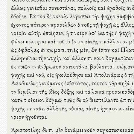
ἄλλως γενέσθαι συνεστάναι, πολλοῖς καὶ ἀγαθοῖς ἀν
ἔδοξεν. Ἐκ τοῦ δὲ νοερὰν λέγεσθαι τὴν ψυχὴν ἀμφιβο
ἔχοντος πότερον προσελθὼν ὁ νοῦς τῇ ψυχῇ ὡς ἄλλο
νοερὰν αὐτὴν ἐποίησεν, ἢ τὸ νοερὸν ἀφ' ἑαυτῆς ἡ ψυχὴ 
φύσει κέκτηται καὶ τοῦτό ἐστιν αὐτῆς τὸ κάλλιστον μ
ὡς ὀφθαλμὸς ἐν σώματι, τινὲς μέν, ὧν ἐστιν καὶ Πλωτ
ἄλλην εἶναι τὴν ψυχὴν καὶ ἄλλον τὸν νοῦν δογματίσαν
ἐκ τριῶν τὸν ἄνθρωπον συνεστάναι βούλονται, σώματ
ψυχῆς καὶ νοῦ, οἷς ἠκολούθησε καὶ Ἀπολινάριος ὁ τῆ
Λαοδικείας γενόμενος ἐπίσκοπος, τοῦτον γὰρ πηξάμ
τὸν θεμέλιον τῆς ἰδίας δόξης καὶ τὰ λοιπὰ προσωκοδ
κατὰ τὸ οἰκεῖον δόγμα· τινὲς δὲ οὐ διεστείλαντο ἀπὸ τῆ
ψυχῆς τὸν νοῦν, ἀλλὰ τῆς οὐσίας αὐτῆς ἡγεμονικὸν εἶναι
νοερὸν ἡγοῦνται.
Ἀριστοτέλης δὲ τὸν μὲν δυνάμει νοῦν συγκατεσκευάσ