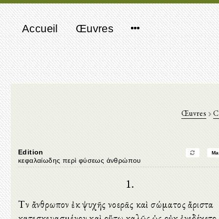
Accueil
Œuvres
Œuvres
C
Edition
Ma
κεφαλαίωδης περὶ φύσεως ἀνθρώπου
1.
Τὸν ἄνθρωπον ἐκ ψυχῆς νοερᾶς καὶ σώματος ἄριστα
κατεσκευασμένον καὶ οὕτω καλῶς ὡς οὐκ ἐνεδέχετο