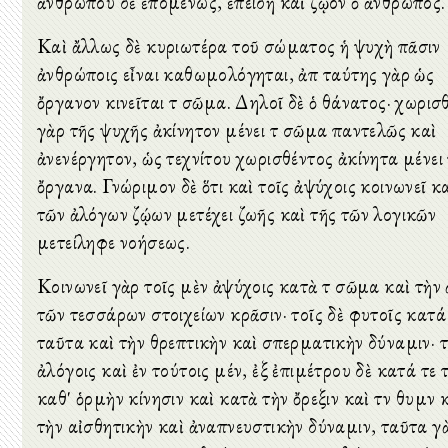
ἀνθρώπου δὲ ἑπομένως, ἐπειδὴ καὶ ζῷον ὁ ἄνθρωπος.
Καὶ ἄλλως δὲ κυριωτέρα τοῦ σώματος ἡ ψυχὴ πᾶσιν
ἀνθρώποις εἶναι καθωμολόγηται, ἀπὸ ταύτης γὰρ ὡς
ὄργανον κινεῖται τὸ σῶμα. Δηλοῖ δὲ ὁ θάνατος· χωρισ
γὰρ τῆς ψυχῆς ἀκίνητον μένει τὸ σῶμα παντελῶς καὶ
ἀνενέργητον, ὡς τεχνίτου χωρισθέντος ἀκίνητα μένει
ὄργανα. Γνώριμον δὲ ὅτι καὶ τοῖς ἀψύχοις κοινωνεῖ κ
τῶν ἀλόγων ζῴων μετέχει ζωῆς καὶ τῆς τῶν λογικῶν
μετείληφε νοήσεως.
Κοινωνεῖ γὰρ τοῖς μὲν ἀψύχοις κατὰ τὸ σῶμα καὶ τὴν 
τῶν τεσσάρων στοιχείων κρᾶσιν· τοῖς δὲ φυτοῖς κατά
ταῦτα καὶ τὴν θρεπτικὴν καὶ σπερματικὴν δύναμιν· τ
ἀλόγοις καὶ ἐν τούτοις μέν, ἐξ ἐπιμέτρου δὲ κατά τε 
καθ' ὁρμὴν κίνησιν καὶ κατὰ τὴν ὄρεξιν καὶ τὸν θυμὸν 
τὴν αἰσθητικὴν καὶ ἀναπνευστικὴν δύναμιν, ταῦτα γ