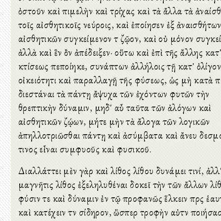
ὀστοῦν καὶ πιμελὴν καὶ τρίχας καὶ τὰ ἄλλα τὰ ἀναίσ
τοῖς αἰσθητικοῖς νεύροις, καὶ ἐποίησεν ἐξ ἀναισθήτων
αἰσθητικῶν συγκείμενον τὸ ζῷον, καὶ οὐ μόνον συγκε
ἀλλὰ καὶ ἓν ὂν ἀπέδειξεν· οὕτω καὶ ἐπὶ τῆς ἄλλης κατ'
κτίσεως πεποίηκε, συνάπτων ἀλλήλοις τῇ κατ' ὀλίγον
οἰκειότητι καὶ παραλλαγῇ τῆς φύσεως, ὡς μὴ κατὰ 
διεστάναι τὰ πάντῃ ἄψυχα τῶν ἐχόντων φυτῶν τὴν
θρεπτικὴν δύναμιν, μηδ' αὖ ταῦτα τῶν ἀλόγων καὶ
αἰσθητικῶν ζῴων, μήτε μὴν τὰ ἄλογα τῶν λογικῶν
ἀπηλλοτριῶσθαι πάντῃ καὶ ἀσύμβατα καὶ ἄνευ δεσμ
τινος εἶναι συμφυοῦς καὶ φυσικοῦ.
Διαλλάττει μὲν γὰρ καὶ λίθος λίθου δυνάμει τινί, ἀλλ
μαγνῆτις λίθος ἐξεληλυθέναι δοκεῖ τὴν τῶν ἄλλων λί
φύσιν τε καὶ δύναμιν ἐν τῷ προφανῶς ἕλκειν πρὸς ἑαυ
καὶ κατέχειν τὸν σίδηρον, ὥσπερ τροφὴν αὐτὸν ποιήσα