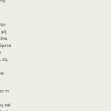
τῶν
ν μὴ
αῦτα
ούμενα
ν
, εἰς
ναι
ν τὸν
ις καὶ