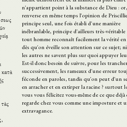
n'appartient point à la substance de Dieu : or,
υ
renverse en même temps l'opinion de Priscilli
ώσεως
principe seul, une fois établi d'une manière
τῶν
inébranlable, principe d'ailleurs très-véritable
γείᾳ
tout homme reconnaît facilement la vérité en
dès qu'on éveille son attention sur ce sujet; ni
les autres ne savent plus sur quoi appuyer leur
Est-il donc besoin de suivre, pour les tranche
ι
successivement, les rameaux d'une erreur tou
ὰ κατὰ
féconde en paroles, tandis qu'on peut d'un s
ῆς
en arracher et en extirper la racine ? surtout 
vous vous félicitez vous-même de ce que déjà 
regarde chez vous comme une imposture et 
 τὰς
extravagance.
ς,