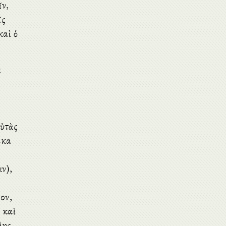
ῖν,
ῖς
καὶ ὁ
κ
αὐτὰς
ακα
ν),
γον,
 καὶ
λης