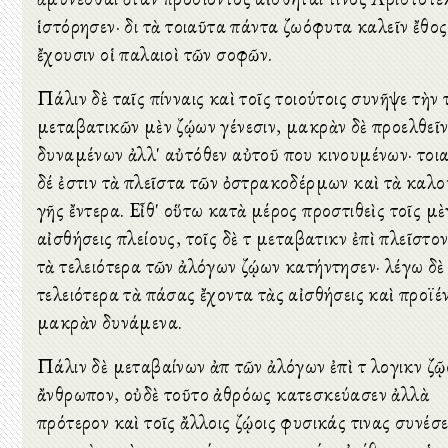
ἱστόρησεν· διὸ τὰ τοιαῦτα πάντα ζωόφυτα καλεῖν ἔθος
ἔχουσιν οἱ παλαιοὶ τῶν σοφῶν.
Πάλιν δὲ ταῖς πίνναις καὶ τοῖς τοιούτοις συνῆψε τὴν 
μεταβατικῶν μὲν ζῴων γένεσιν, μακρὰν δὲ προελθεῖ
δυναμένων ἀλλ' αὐτόθεν αὐτοῦ που κινουμένων· τοι
δέ ἐστιν τὰ πλεῖστα τῶν ὀστρακοδέρμων καὶ τὰ καλ
γῆς ἔντερα. Εἶθ' οὕτω κατὰ μέρος προστιθεὶς τοῖς μὲ
αἰσθήσεις πλείους, τοῖς δὲ τὸ μεταβατικὸν ἐπὶ πλεῖστον
τὰ τελειότερα τῶν ἀλόγων ζῴων κατήντησεν· λέγω δὲ
τελειότερα τὰ πάσας ἔχοντα τὰς αἰσθήσεις καὶ προϊέ
μακρὰν δυνάμενα.
Πάλιν δὲ μεταβαίνων ἀπὸ τῶν ἀλόγων ἐπὶ τὸ λογικὸν ζῷο
ἄνθρωπον, οὐδὲ τοῦτο ἀθρόως κατεσκεύασεν ἀλλὰ
πρότερον καὶ τοῖς ἄλλοις ζῴοις φυσικάς τινας συνέσε