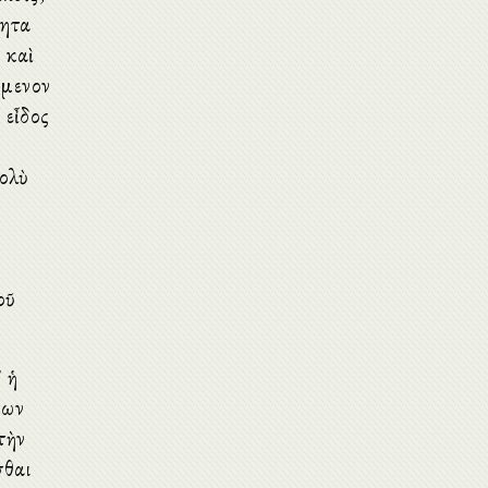
θητα
 καὶ
ίμενον
 εἶδος
πολὺ
οῦ
' ἡ
θων
τὴν
σθαι