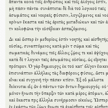
ἅπαντα κοινὰ τοῖς ἀνθρώποις καὶ τοῖς ἀλόγοις ἐστίν, 
μὴ πᾶσιν πάντα· συνάπτεται δὲ διὰ τοῦ λογικοῦ ταῖς
ἀσωμάτοις καὶ νοεραῖς φύσεσιν, λογιζόμενος καὶ νο
κρίνων ἕκαστα καὶ τὰς ἀρετὰς μεταδιώκων καὶ τῶν 
τὸν κολοφῶνα τὴν εὐσέβειαν ἀσπαζόμενος.
Διὸ καὶ ὥσπερ ἐν μεθορίοις ἐστὶν νοητῆς καὶ αἰσθητῆς
οὐσίας, συναπτόμενος κατὰ μὲν τὸ σῶμα καὶ τὰς
σωματικὰς δυνάμεις τοῖς ἄλλοις ζῴοις τε καὶ ἀψύχοι
κατὰ δὲ τὸ λογικὸν ταῖς ἀσωμάτοις οὐσίαις, ὡς εἴρηται
πρότερον. Ὁ γὰρ δημιουργὸς ἐκ τοῦ κατ' ὀλίγον ἔοικε
ἐπισυνάπτειν ἀλλήλαις τὰς διαφόρους φύσεις, ὥστε 
εἶναι καὶ συγγενῆ τὴν πᾶσαν κτίσιν. Ἐξ οὗ μάλιστα
δείκνυται εἷς ὢν ὁ πάντων τῶν ὄντων δημιουργός· οὐ
μόνον ἥνωσε τὴν ὕπαρξιν τῶν κατὰ μέρος ἀτόμων, ἀ
καὶ ἕκαστα πρὸς ἄλληλα συνήρμοσεν οἰκείως. Ὥσπερ
ἐν ἑκάστῳ τῶν ζῴων ἥνωσε τὰ ἀναίσθητα τοῖς αἰσθητι