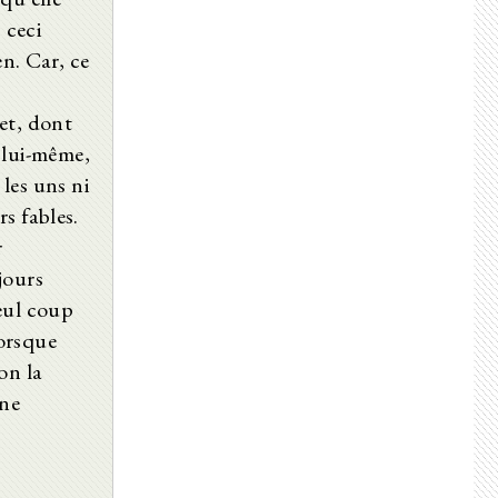
 ceci
en. Car, ce
 et, dont
 lui-même,
 les uns ni
s fables.
r
jours
eul coup
lorsque
on la
une