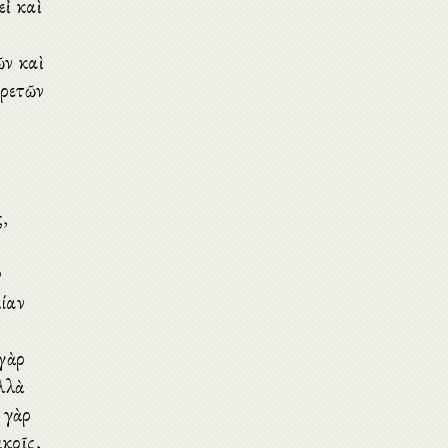
εἰ καὶ
ῶν καὶ
ἀρετῶν
ς,
ν
μίαν
 γὰρ
λλὰ
 γὰρ
κοῖς,