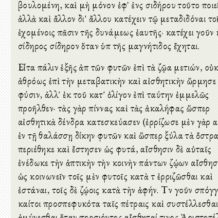
βουλομένη, καὶ μὴ μόνον ἐφ' ἑνὸς σιδήρου τοῦτο ποιε
ἀλλὰ καὶ ἄλλον δι' ἄλλου κατέχειν τῷ μεταδιδόναι το
ἐχομένοις πᾶσιν τῆς δυνάμεως ἑαυτῆς· κατέχει γοῦν 
σίδηρος σίδηρον ὅταν ὑπὸ τῆς μαγνήτιδος ἔχηται.
Εἶτα πάλιν ἑξῆς ἀπὸ τῶν φυτῶν ἐπὶ τὰ ζῷα μετιών, οὐ
ἀθρόως ἐπὶ τὴν μεταβατικὴν καὶ αἰσθητικὴν ὥρμησε
φύσιν, ἀλλ' ἐκ τοῦ κατ' ὀλίγον ἐπὶ ταύτην ἐμμελῶς
προῆλθεν· τὰς γὰρ πίννας καὶ τὰς ἀκαλήφας ὥσπερ
αἰσθητικὰ δένδρα κατεσκεύασεν (ἐρρίζωσε μὲν γὰρ 
ἐν τῇ θαλάσσῃ δίκην φυτῶν καὶ ὥσπερ ξύλα τὰ ὄστρ
περιέθηκε καὶ ἔστησεν ὡς φυτά, αἴσθησιν δὲ αὐταῖς
ἐνέδωκε τὴν ἁπτικὴν τὴν κοινὴν πάντων ζῴων αἴσθησι
ὡς κοινωνεῖν τοῖς μὲν φυτοῖς κατὰ τὸ ἐρριζῶσθαι καὶ
ἑστάναι, τοῖς δὲ ζῴοις κατὰ τὴν ἁφήν. Τὸν γοῦν σπόγ
καίτοι προσπεφυκότα ταῖς πέτραις καὶ συστέλλεσθαι
ἀμύνεσθαι ὅταν προσιόντος αἴσθηταί τινος Ἀριστοτέ