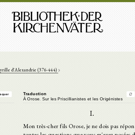
yrille d'Alexandrie (376-444)
Traduction
squer
À Orose. Sur les Priscillianistes et les Origénistes
I.
Mon très-cher fils Orose, je ne dois pas répon
toutes les questions que vous m'avez posées 