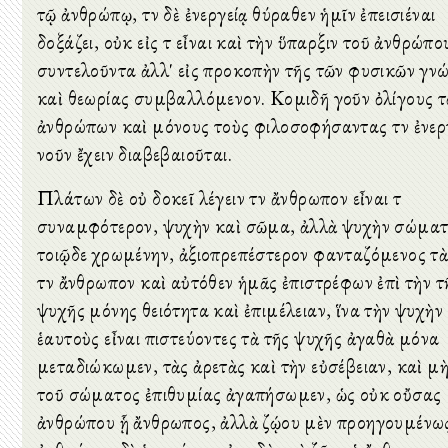
τῷ ἀνθρώπῳ, τὸν δὲ ἐνεργείᾳ θύραθεν ἡμῖν ἐπεισιέναι
δοξάζει, οὐκ εἰς τὸ εἶναι καὶ τὴν ὕπαρξιν τοῦ ἀνθρώπο
συντελοῦντα ἀλλ' εἰς προκοπὴν τῆς τῶν φυσικῶν γν
καὶ θεωρίας συμβαλλόμενον. Κομιδῆ γοῦν ὀλίγους 
ἀνθρώπων καὶ μόνους τοὺς φιλοσοφήσαντας τὸν ἐνερ
νοῦν ἔχειν διαβεβαιοῦται.
Πλάτων δὲ οὐ δοκεῖ λέγειν τὸν ἄνθρωπον εἶναι τὸ
συναμφότερον, ψυχὴν καὶ σῶμα, ἀλλὰ ψυχὴν σώματ
τοιῷδε χρωμένην, ἀξιοπρεπέστερον φανταζόμενος τ
τὸν ἄνθρωπον καὶ αὐτόθεν ἡμᾶς ἐπιστρέφων ἐπὶ τὴν τ
ψυχῆς μόνης θειότητα καὶ ἐπιμέλειαν, ἵνα τὴν ψυχὴν
ἑαυτοὺς εἶναι πιστεύοντες τὰ τῆς ψυχῆς ἀγαθὰ μόνα
μεταδιώκωμεν, τὰς ἀρετὰς καὶ τὴν εὐσέβειαν, καὶ μὴ
τοῦ σώματος ἐπιθυμίας ἀγαπήσωμεν, ὡς οὐκ οὔσας
ἀνθρώπου ᾗ ἄνθρωπος, ἀλλὰ ζῴου μὲν προηγουμένω