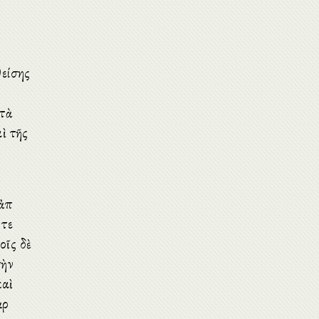
θείσης
 τὰ
αὶ τῆς
ἀπὸ
 τε
οῖς δὲ
τὴν
καὶ
ὰρ