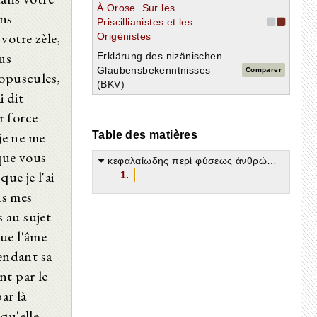
À Orose. Sur les
ans
Priscillianistes et les
votre zèle,
Origénistes
ous
Erklärung des nizänischen
Glaubensbekenntnisses
Comparer
 opuscules,
(BKV)
i dit
r force
 je ne me
Table des matières
 que vous
κεφαλαίωδης περὶ φύσεως ἀνθρώπου
ue je l'ai
1.
ns mes
 au sujet
que l'âme
pendant sa
nt par le
ar là
qu'elle