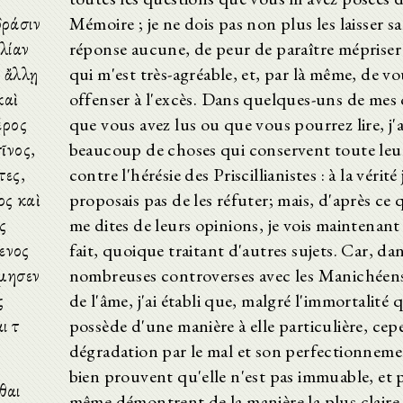
δράσιν
Mémoire ; je ne dois pas non plus les laisser s
λίαν
réponse aucune, de peur de paraître mépriser 
ς ἄλλῃ
qui m'est très-agréable, et, par là même, de v
καὶ
offenser à l'excès. Dans quelques-uns de mes
έρος
que vous avez lus ou que vous pourrez lire, j'a
ῖνος,
beaucoup de choses qui conservent toute leu
τες,
contre l'hérésie des Priscillianistes : à la vérité
ος καὶ
proposais pas de les réfuter; mais, d'après ce
ς
me dites de leurs opinions, je vois maintenant q
ενος
fait, quoique traitant d'autres sujets. Car, da
όμησεν
nombreuses controverses avec les Manichéens
ς
de l'âme, j'ai établi que, malgré l'immortalité 
 τὸ
possède d'une manière à elle particulière, ce
dégradation par le mal et son perfectionneme
bien prouvent qu'elle n'est pas immuable, et p
θαι
même démontrent de la manière la plus claire 