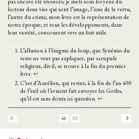
pas encore été énoncés; je mets sous les yeux du
lecteur deux vies qui sont l’image, l’une de la vertu,
l’autre du crime; mon livre est la représentation de
notre époque; et tous les développements, dans
leur variété, concourent vers un but utile.
L’allusion à l’énigme du loup, que Synésius du
reste ne veut pas expliquer, par scrupule
religieux, dit-il, se trouve à la fin du premier
livre.
↩
C’est d’Aurélien, qui revint, à la fin de l’an 400
de l’exil où l’avaient fait envoyer les Goths,
qu’il est sans doute ici question.
↩