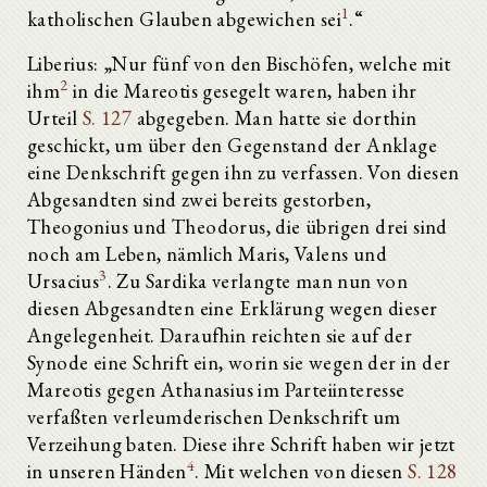
1
katholischen Glauben abgewichen sei
.“
Liberius: „Nur fünf von den Bischöfen, welche mit
2
ihm
in die Mareotis gesegelt waren, haben ihr
Urteil
S. 127
abgegeben. Man hatte sie dorthin
geschickt, um über den Gegenstand der Anklage
eine Denkschrift gegen ihn zu verfassen. Von diesen
Abgesandten sind zwei bereits gestorben,
Theogonius und Theodorus, die übrigen drei sind
noch am Leben, nämlich Maris, Valens und
3
Ursacius
. Zu Sardika verlangte man nun von
diesen Abgesandten eine Erklärung wegen dieser
Angelegenheit. Daraufhin reichten sie auf der
Synode eine Schrift ein, worin sie wegen der in der
Mareotis gegen Athanasius im Parteiinteresse
verfaßten verleumderischen Denkschrift um
Verzeihung baten. Diese ihre Schrift haben wir jetzt
4
in unseren Händen
. Mit welchen von diesen
S. 128