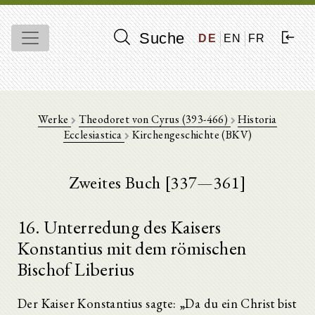
Suche
DE
EN
FR
Werke
Theodoret von Cyrus (393-466)
Historia
Ecclesiastica
Kirchengeschichte (BKV)
Zweites Buch [337—361]
16. Unterredung des Kaisers
Konstantius mit dem römischen
Bischof Liberius
Der Kaiser Konstantius sagte: „Da du ein Christ bist