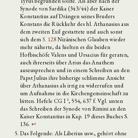
Tyrus begründen sollte. Als aber nach der
Synode von Sardika (343/44) der Kaiser
Konstantius auf Drängen seines Bruders
Konstans die Rückkehr des hl. Athanasius aus
dem zweiten Exil gestattete und auch sonst
sich dem
S. 128
Nizänischen Glauben wieder
mehr näherte, da hielten es die beiden
Hofbischöfe Valens und Ursacius für geraten,
auch ihrerseits über Arius das Anathem
auszusprechen und in einem Schreiben an den
Papst Julius ihre bisherige schlimme Ansicht
über Athanasius als irrig zu widerrufen und
um Aufnahme in die Kirchengemeinschaft zu
bitten. Hefele CG I ², 554, 637 f. Vgl. unten
das Schreiben der Synode von Rimini an den
Kaiser Konstantius in Kap. 19 dieses Buches S.
136.
↩
Das Folgende: Als Liberius usw., gehört ohne