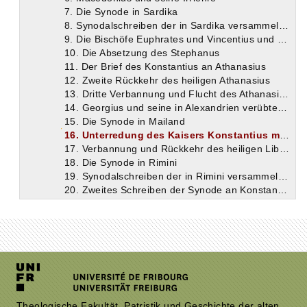
7. Die Synode in Sardika
8. Synodalschreiben der in Sardika versammelten Bischöfe an die Bischöfe des ganzen Erdkreises
9. Die Bischöfe Euphrates und Vincentius und der in Antiochien gegen sie unternommene Anschlag
10. Die Absetzung des Stephanus
11. Der Brief des Konstantius an Athanasius
12. Zweite Rückkehr des heiligen Athanasius
13. Dritte Verbannung und Flucht des Athanasius.
14. Georgius und seine in Alexandrien verübten Freveltaten
15. Die Synode in Mailand
16. Unterredung des Kaisers Konstantius mit dem römischen Bischof Liberius
17. Verbannung und Rückkehr des heiligen Liberius
18. Die Synode in Rimini
19. Synodalschreiben der in Rimini versammelten Bischöfe an den Kaiser Konstantius
20. Zweites Schreiben der Synode an Konstantius
21. Die Synode zu Nice in Thrazien und das von ihr aufgestellte Glaubensbekenntnis
22. Synodalschreiben des Bischofs Damasus von Rom und der abendländischen Bischöfe an die Bischöfe Illyriens in betreff der Synode zu Rimini
23. Urteil des Bischofs Athanasius über dieselbe Synode (zu Rimini)
24. Die Arglist des Bischofs Leontius von Antiochien und die Freimütigkeit des Flavianus und Diodorus
25. Die Neuerung des Eudoxius von Germanicia und der von Basilius von Ancyra und Eustathius von Sebaste gegen ihn bewiesene Eifer
26. Die zweite Synode von Nizäa
27. Die Synode zu Seleucia in Isaurien
28. Die Schicksale der rechtgläubigen Bischöfe zu Konstantinopel
Theologische Fakultät, Patristik und Geschichte der alten