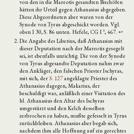
von den in die Mareotis gesandten Bischöfen
hätten ihr Urteil gegen Athanasius abgegeben.
Diese Abgeordneten aber waren von der
Synode von Tyrus abgeschickt worden. Vgl.
oben I 30, S. 86 unten. Hefele, CG I ², 467.
↩
Die Angabe des Liberius, daß Athanasius mit
dieser Deputation nach der Mareotis gesegelt
sei, ist ebenfalls unrichtig. Die von der Synode
von Tyrus abgesandte Deputation nahm zwar
den Ankläger, den falschen Priester Ischyras,
mit sich, der
S. 127
angeklagte Priester des
Athanasius dagegen, Makarius, der
beschuldigt war, anläßlich einer Visitation des
hl. Athanasius den Altar des Ischyras
umgestürzt und den Kelch desselben
zerbrochen zu haben, mußte gefesselt in Tyrus
zurückbleiben. Athanasius aber begab sich,
nachdem ihm alle Hoffnung auf ein gerechtes