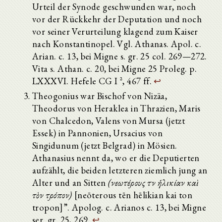
Urteil der Synode geschwunden war, noch
vor der Rückkehr der Deputation und noch
vor seiner Verurteilung klagend zum Kaiser
nach Konstantinopel. Vgl. Athanas. Apol. c.
Arian. c. 13, bei Migne s. gr. 25 col. 269—272.
Vita s. Athan. c. 20, bei Migne 25 Proleg. p.
LXXXVI. Hefele CG I ², 467 ff.
↩
Theogonius war Bischof von Nizäa,
Theodorus von Heraklea in Thrazien, Maris
von Chalcedon, Valens von Mursa (jetzt
Essek) in Pannonien, Ursacius von
Singidunum (jetzt Belgrad) in Mösien.
Athanasius nennt da, wo er die Deputierten
aufzählt, die beiden letzteren ziemlich jung an
Alter und an Sitten
(νεωτέρους τὴν ἡλικίαν καὶ
τὸν τρόπον)
[neōterous tēn hēlikian kai ton
tropon]”. Apolog. c. Arianos c. 13, bei Migne
ser. gr. 25, 269.
↩