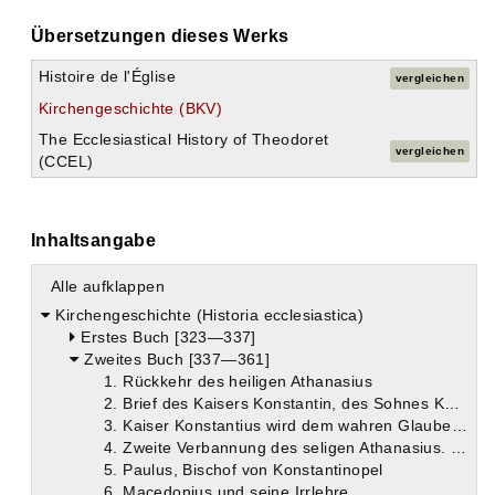
Übersetzungen dieses Werks
Histoire de l'Église
vergleichen
Kirchengeschichte (BKV)
The Ecclesiastical History of Theodoret
vergleichen
(CCEL)
Inhaltsangabe
Alle aufklappen
Kirchengeschichte (Historia ecclesiastica)
Erstes Buch [323—337]
Zweites Buch [337—361]
1. Rückkehr des heiligen Athanasius
2. Brief des Kaisers Konstantin, des Sohnes Konstantins, an die Alexandriner
3. Kaiser Konstantius wird dem wahren Glauben entfremdet
4. Zweite Verbannung des seligen Athanasius. Erhebung und Ende des Gregorius
5. Paulus, Bischof von Konstantinopel
6. Macedonius und seine Irrlehre