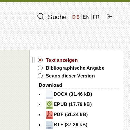
Suche
DE
EN
FR
||
Text anzeigen
Bibliographische Angabe
Scans dieser Version
Download
DOCX (31.46 kB)
EPUB (17.79 kB)
PDF (61.24 kB)
RTF (37.29 kB)