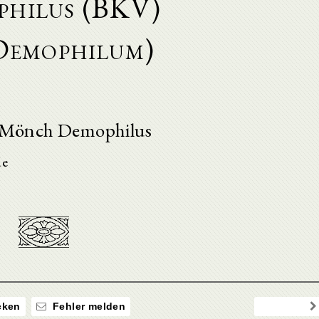
hilus (BKV)
Demophilum)
 Mönch Demophilus
de
ken
Fehler melden