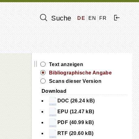
Suche
DE
EN
FR
||
Text anzeigen
Bibliographische Angabe
Scans dieser Version
Download
DOC (26.24 kB)
EPU (12.47 kB)
PDF (40.99 kB)
RTF (20.60 kB)