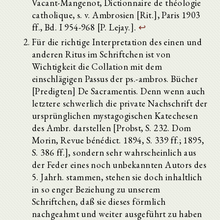
Vacant-Mangenot, Dictionnaire de théologie
catholique, s. v. Ambrosien [Rit.], Paris 1903
ff., Bd. I 954-968 [P. Lejay.].
↩
Für die richtige Interpretation des einen und
anderen Ritus im Schriftchen ist von
Wichtigkeit die Collation mit dem
einschlägigen Passus der ps.-ambros. Bücher
[Predigten] De Sacramentis. Denn wenn auch
letztere schwerlich die private Nachschrift der
ursprünglichen mystagogischen Katechesen
des Ambr. darstellen [Probst, S. 232. Dom
Morin, Revue bénédict. 1894, S. 339 ff.; 1895,
S. 386 ff.], sondern sehr wahrscheinlich aus
der Feder eines noch unbekannten Autors des
5. Jahrh. stammen, stehen sie doch inhaltlich
in so enger Beziehung zu unserem
Schriftchen, daß sie dieses förmlich
nachgeahmt und weiter ausgeführt zu haben