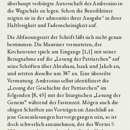
überhaupt verbürgte Autorschaft des Ambrosius in
die Wagschale zu legen. Schon die Benediktiner
4
zeigten sie in der admonitio ihrer Ausgabe
in ihrer
Haltlosigkeit und Fadenscheinigkeit auf.
Die Abfassungszeit der Schrift läßt sich nicht genau
bestimmen. Die Mauriner vermuteten, der
Kirchenvater spiele am Eingange [1,1] mit seiner
Bezugnahme auf die „Lesung der Patriarchen“ auf
seine Schriften über Abraham, Isaak und Jakob an,
und setzten dieselbe um 387 an. Eine übereilte
Vermutung. Ambrosius selbst identifiziert die
„Lesung der Geschichte der Patriarchen“ im
folgenden [8, 45] mit der liturgischen „Lesung der
Genesis“ während der Fastenzeit. Mögen auch die
obigen Schriften aus Vorträgen im Anschluß an
jene Genesislesungen hervorgegangen sein, so ist
doch schwerlich anzunehmen, der des Wortes
S.