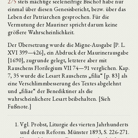
275
stets mächtige seeleneifrige Bischof habe nur
einmal über diesen Genesisbericht, bezw. über das
Leben der Patriarchen gesprochen. Für die
Vermutung der Mauriner spricht darum keine
größere Wahrscheinlichkeit.
Der Übersetzung wurde die Migne-Ausgabe [P. L.
XVI 399—426], ein Abdruck der Maurinerausgabe
[1690], zugrunde gelegt, letztere aber mit
Rauschens Florilegium VII 74—91 verglichen. Kap.
7, 35 wurde die Lesart Rauschens „filia“ [p. 83] als
eine Verschlimmbesserung des Textes abgelehnt
und „filiae“ der Benediktiner als die
wahrscheinlichere Lesart beibehalten. [Sieh
Fußnote.]
Vgl. Probst, Liturgie des vierten Jahrhunderts
und deren Reform. Münster 1893, S. 226-271.