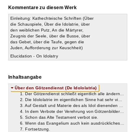
Kommentare zu diesem Werk
Einleitung: Kathechteische Schriften (Über
die Schauspiele, Über die Idolatrie, über
den weiblichen Putz, An die Märtyrer,
Zeugnis der Seele, über die Busse, über
das Gebet, über die Taufe, gegen die
Juden, Aufforderung zur Keuschheit)
Elucidation - On Idolatry
Inhaltsangabe
Über den Götzendienst (De Idololatria)
1. Der Götzendienst schließt eigentlich alle ändern Sünden ein. Jede formelle Sünde aber involviert einen Akt des Götzendienstes im weitern Sinne.
2. Die Idololatrie im eigentlichen Sinne hat sehr viele Verzweigungen und verbirgt sich oft unter scheinbar unschuldigen Handlungen.
3. Auf Gestalt und Materie des als Idol dienenden Gegenstandes kommt nichts an.
4. In dem Verbote der Verehrung von Götzenbildern ist ein Verbot der Verfertigung derselben enthalten.
5. Schon das Alte Testament verbot sie.
6. Wenn das Evangelium auch kein ausdrückliches Verbot der Art enthält, so folgt es schon aus dessen Geiste. Die Verfertigung von Götzenbildern wäre eine des Christen höchst unwürdige Beschäftigung.
7. Fortsetzung.