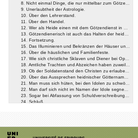
8. Nicht einmal Dinge, die nur mittelbar zum Götzendienste gebraucht werden, darf er verfertigen.
9. Unerlaubtheit der Astrologie.
10. Über den Lehrerstand.
11. Über den Handel.
12. Wer als Heide einen mit dem Götzendienst in Beziehung bringenden Erwerbszweig betrieben hat, muss ihn als Christ aufgeben, selbst auf die Gefahr hin, seinen Lebensunterhalt zu verlieren.
13. Götzendienerisch ist auch das Halten der heidnischen Festtage und die Beobachtung bestimmter Tage zu gewissen Geschäften.
14. Fortsetzung.
15. Das Illuminieren und Bekränzen der Häuser und Türpfosten bei politischen Anlässen ist unerlaubt.
16. Über die häuslichen und Familienfeste.
17. Wie sich christliche Sklaven und Diener bei Opferhandlungen ihrer heidnischen Herren zu verhalten haben. Dass ein Christ ein öffentliches Amt bekleide, ohne sich mit Götzendienst zu beflecken, ist kaum möglich.
18. Amtliche Trachten und Abzeichen haben zuweilen etwas Götzendienerisches an sich.
19. Ob der Soldatenstand den Christen zu erlauben sei oder nicht.
20. Über das Aussprechen heidnischer Götternamen in den Redensarten des gewöhnlichen Lebens.
21. Man muss sich hüten, bei den Idolen zu schwören, wenn auch nur indirekt, und darf ihre Namen nicht als Verwünschungen gebrauchen.
22. Man darf sich nicht im Namen der Idole segnen lassen und nie für einen Heiden gelten wollen.
23. Sogar bei Abfassung von Schuldverschreibungen und Kautionen gibt es Gelegenheit zu götzendienerischen Handlungen und Reden.
24. Schluß.