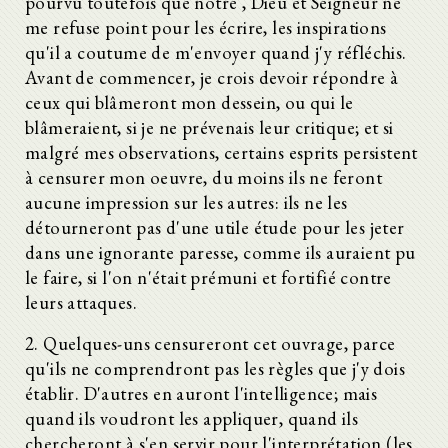
pourvu toutefois que notre , Dieu et Seigneur ne
me refuse point pour les écrire, les inspirations
qu'il a coutume de m'envoyer quand j'y réfléchis.
Avant de commencer, je crois devoir répondre à
ceux qui blâmeront mon dessein, ou qui le
blâmeraient, si je ne prévenais leur critique; et si
malgré mes observations, certains esprits persistent
à censurer mon oeuvre, du moins ils ne feront
aucune impression sur les autres: ils ne les
détourneront pas d'une utile étude pour les jeter
dans une ignorante paresse, comme ils auraient pu
le faire, si l'on n'était prémuni et fortifié contre
leurs attaques.
2. Quelques-uns censureront cet ouvrage, parce
qu'ils ne comprendront pas les règles que j'y dois
établir. D'autres en auront l'intelligence; mais
quand ils voudront les appliquer, quand ils
chercheront à s'en servir pour l'interprétation (les