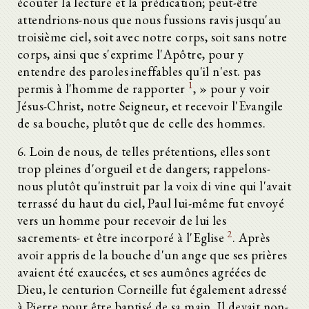
écouter la lecture et la prédication; peut-être
attendrions-nous que nous fussions ravis jusqu'au
troisième ciel, soit avec notre corps, soit sans notre
corps, ainsi que s'exprime l'Apôtre, pour y
entendre des paroles ineffables qu'il n'est. pas
1
permis à l'homme de rapporter
, » pour y voir
Jésus-Christ, notre Seigneur, et recevoir l'Evangile
de sa bouche, plutôt que de celle des hommes.
6. Loin de nous, de telles prétentions, elles sont
trop pleines d'orgueil et de dangers; rappelons-
nous plutôt qu'instruit par la voix di vine qui l'avait
terrassé du haut du ciel, Paul lui-même fut envoyé
vers un homme pour recevoir de lui les
2
sacrements- et être incorporé à l'Eglise
. Après
avoir appris de la bouche d'un ange que ses prières
avaient été exaucées, et ses aumônes agréées de
Dieu, le centurion Corneille fut également adressé
à Pierre pour être baptisé de sa main. Il devait non-