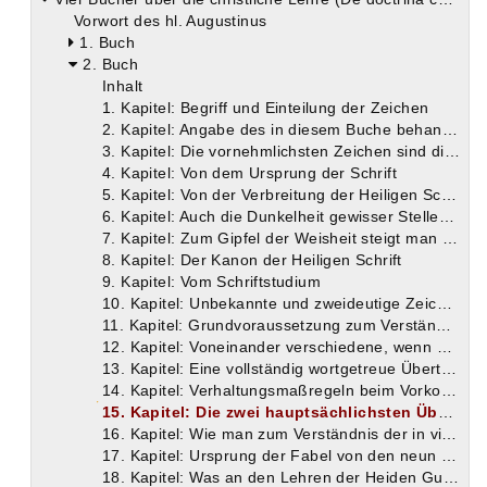
Vorwort des hl. Augustinus
1. Buch
2. Buch
Inhalt
1. Kapitel: Begriff und Einteilung der Zeichen
2. Kapitel: Angabe des in diesem Buche behandelten Themas
3. Kapitel: Die vornehmlichsten Zeichen sind die Worte
4. Kapitel: Von dem Ursprung der Schrift
5. Kapitel: Von der Verbreitung der Heiligen Schrift unter die Leser aller Zungen
6. Kapitel: Auch die Dunkelheit gewisser Stellen der Heiligen Schrift hat ihre Bedeutung
7. Kapitel: Zum Gipfel der Weisheit steigt man auf sieben Tugendstufen empor
8. Kapitel: Der Kanon der Heiligen Schrift
9. Kapitel: Vom Schriftstudium
10. Kapitel: Unbekannte und zweideutige Zeichen verhindern oft das Verständnis der Heiligen Schrift
11. Kapitel: Grundvoraussetzung zum Verständnis dunkler Stellen in der Heiligen Schrift ist die Kenntnis vor allem des Hebräischen und Griechischen
12. Kapitel: Voneinander verschiedene, wenn auch nicht gerade falsche Übersetzungen des Urtextes sind nicht ohne Wert
13. Kapitel: Eine vollständig wortgetreue Übertragung des Urtextes macht meistens das Verständnis nicht unmöglich, erschwert es aber vielfach in bedeutendem Grade
14. Kapitel: Verhaltungsmaßregeln beim Vorkommen unbekannter Wörter oder unbekannter Redewendungen
15. Kapitel: Die zwei hauptsächlichsten Übersetzungen des Alten Testamentes sind die lateinische Itala und die griechische Septuaginta
16. Kapitel: Wie man zum Verständnis der in vielen Stellen der Heiligen Schrift verborgenen Symbolik gelangen kann
17. Kapitel: Ursprung der Fabel von den neun Musen
18. Kapitel: Was an den Lehren der Heiden Gutes ist, braucht man nicht zu verachten