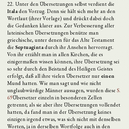
22. Unter den Übersetzungen selbst verdient die
Itala
den Vorzug. Denn sie hält sich mehr an den
Wortlaut (ihrer Vorlage) und drückt dabei doch
die Gedanken klarer aus. Zur Verbesserung aller
lateinischen Übersetzungen benütze man
griechische, unter denen für das Alte Testament
die
Septuaginta
durch ihr Ansehen hervorragt.
Von ihr erzählt man in allen Kirchen, die es
einigermaßen wissen können, ihre Übersetzung sei
so sehr durch den Beistand des Heiligen Geistes
erfolgt, daß all ihre vielen Übersetzer nur
einen
Mund hatten. Wie man sagt und wie nicht
unglaubwürdige Männer aussagen, wurden diese
S.
69
Übersetzer einzeln in besonderen Zellen
getrennt; als sie aber ihre Übersetzungen vollendet
hatten, da fand man in der Übersetzung keines
einzigen irgend etwas, was sich nicht mit denselben
Worten, ja in derselben Wortfolge auch in den