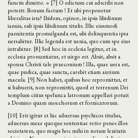
functis dimitto. » [7] O edictum cui adscribi non
poterit: Bonum factum ! Et ubi proponetur
liberalitas ista? Ibidem, opinor, in ipsis libidinum
ianuis, sub ipsis libidinum titulis. Illic eiusmodi
paenitentia promulganda est, ubi delinquentia ipsa
uersabitur. Illic legenda est uenia, quo cum spe eius
intrabitur. [8] Sed hoc in ecclesia legitur, et in
ecclesia pronuntiatur, et uirgo est. Absit, absit a
sponsa Christi tale praeconium ! Illa, quae uera est,
quae pudica, quae sancta, carebit etiam aurium
macula. [9] Non habet, quibus hoc repromittat, et
si habuerit, non repromittit, quod et terrenum Dei
templum citius spelunca latronum appellari potuit
a Domino quam moechorum et fornicatorum.
[10] Erit igitur et hic aduersus psychicos titulus,
aduersus meae quoque sententiae retro penes illos
societatem, quo magis hoc mihi in notam leuitatis