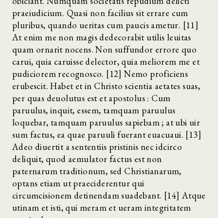
obiciant. Numquam societatis repudium delicti
praeiudicium. Quasi non facilius sit errare cum
pluribus, quando ueritas cum paucis ametur. [11]
At enim me non magis dedecorabit utilis leuitas
quam ornarit nocens. Non suffundor errore quo
carui, quia caruisse delector, quia meliorem me et
pudiciorem recognosco. [12] Nemo proficiens
erubescit. Habet et in Christo scientia aetates suas,
per quas deuolutus est et apostolus : Cum
paruulus, inquit, essem, tamquam paruulus
loquebar, tamquam paruulus sapiebam ; at ubi uir
sum factus, ea quae paruuli fuerant euacuaui. [13]
Adeo diuertit a sententiis pristinis nec idcirco
deliquit, quod aemulator factus est non
paternarum traditionum, sed Christianarum,
optans etiam ut praeciderentur qui
circumcisionem detinendam suadebant. [14] Atque
utinam et isti, qui meram et ueram integritatem