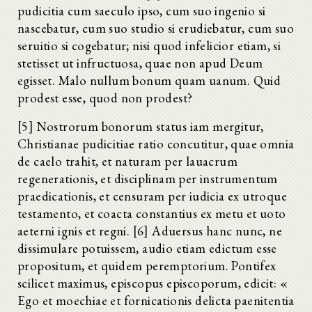
pudicitia cum saeculo ipso, cum suo ingenio si
nascebatur, cum suo studio si erudiebatur, cum suo
seruitio si cogebatur; nisi quod infelicior etiam, si
stetisset ut infructuosa, quae non apud Deum
egisset. Malo nullum bonum quam uanum. Quid
prodest esse, quod non prodest?
[5] Nostrorum bonorum status iam mergitur,
Christianae pudicitiae ratio concutitur, quae omnia
de caelo trahit, et naturam per lauacrum
regenerationis, et disciplinam per instrumentum
praedicationis, et censuram per iudicia ex utroque
testamento, et coacta constantius ex metu et uoto
aeterni ignis et regni. [6] Aduersus hanc nunc, ne
dissimulare potuissem, audio etiam edictum esse
propositum, et quidem peremptorium. Pontifex
scilicet maximus, episcopus episcoporum, edicit: «
Ego et moechiae et fornicationis delicta paenitentia