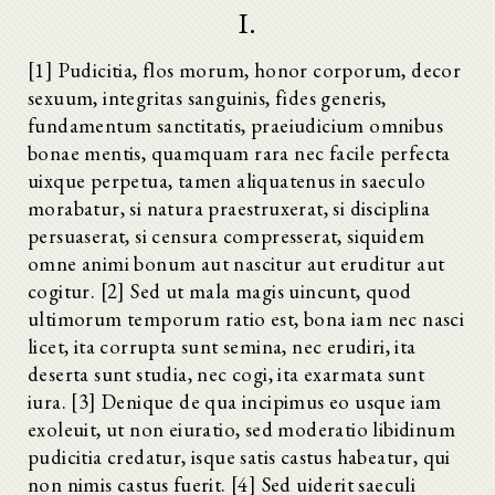
I.
[1] Pudicitia, flos morum, honor corporum, decor
sexuum, integritas sanguinis, fides generis,
fundamentum sanctitatis, praeiudicium omnibus
bonae mentis, quamquam rara nec facile perfecta
uixque perpetua, tamen aliquatenus in saeculo
morabatur, si natura praestruxerat, si disciplina
persuaserat, si censura compresserat, siquidem
omne animi bonum aut nascitur aut eruditur aut
cogitur. [2] Sed ut mala magis uincunt, quod
ultimorum temporum ratio est, bona iam nec nasci
licet, ita corrupta sunt semina, nec erudiri, ita
deserta sunt studia, nec cogi, ita exarmata sunt
iura. [3] Denique de qua incipimus eo usque iam
exoleuit, ut non eiuratio, sed moderatio libidinum
pudicitia credatur, isque satis castus habeatur, qui
non nimis castus fuerit. [4] Sed uiderit saeculi