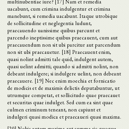
multinubentiae iure? [17] Nam et remedia
uacabunt, cum crimina indulgentur et crimina
manebunt, si remedia uacabunt. Itaque utrobique
de sollicitudine et neglegentia ludunt,
praecauendo uanissime quibus parcunt et
parcendo ineptissime quibus praecauent, cum aut
praecauendum non sit ubi parcitur aut parcendum
non sit ubi praecauetur. [18] Praecauent enim,
quasi nolint admitti tale quid, indulgent autem,
quasi uelint admitti; quando si admitti nolint, non
debeant indulgere; si indulgere uelint, non debeant
praecauere. [19] Nec enim moechia et fornicatio
de modicis et de maximis delictis deputabuntur, ut
utrumque competat, et sollicitudo quae praecauet
et securitas quae indulget. Sed cum ea sint quae
culmen criminum teneant, non capiunt et
indulgeri quasi modica et praecaueri quasi maxima.
[20] Nobis autem maxima aut summa sic quoque