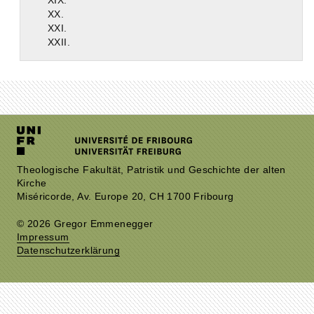
XIX.
XX.
XXI.
XXII.
Theologische Fakultät, Patristik und Geschichte der alten
Kirche
Miséricorde, Av. Europe 20, CH 1700 Fribourg
© 2026 Gregor Emmenegger
Impressum
Datenschutzerklärung