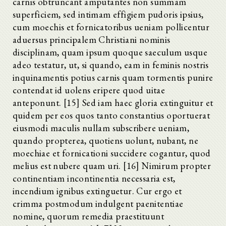
carnis obtruncant amputantes non summam
superficiem, sed intimam effigiem pudoris ipsius,
cum moechis et fornicatoribus ueniam pollicentur
aduersus principalem Christiani nominis
disciplinam, quam ipsum quoque saeculum usque
adeo testatur, ut, si quando, eam in feminis nostris
inquinamentis potius carnis quam tormentis punire
contendat id uolens eripere quod uitae
anteponunt. [15] Sed iam haec gloria extinguitur et
quidem per eos quos tanto constantius oportuerat
eiusmodi maculis nullam subscribere ueniam,
quando propterea, quotiens uolunt, nubant, ne
moechiae et fornicationi succidere cogantur, quod
melius est nubere quam uri. [16] Nimirum propter
continentiam incontinentia necessaria est,
incendium ignibus extinguetur. Cur ergo et
crimma postmodum indulgent paenitentiae
nomine, quorum remedia praestituunt