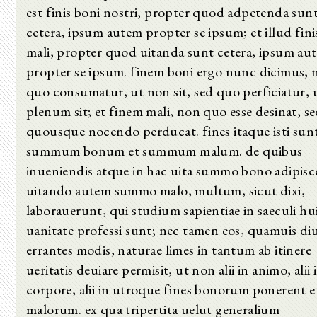
est finis boni nostri, propter quod adpetenda sun
cetera, ipsum autem propter se ipsum; et illud fini
mali, propter quod uitanda sunt cetera, ipsum au
propter se ipsum. finem boni ergo nunc dicimus, 
quo consumatur, ut non sit, sed quo perficiatur, 
plenum sit; et finem mali, non quo esse desinat, s
quousque nocendo perducat. fines itaque isti sun
summum bonum et summum malum. de quibus
inueniendis atque in hac uita summo bono adipis
uitando autem summo malo, multum, sicut dixi,
laborauerunt, qui studium sapientiae in saeculi hu
uanitate professi sunt; nec tamen eos, quamuis diu
errantes modis, naturae limes in tantum ab itinere
ueritatis deuiare permisit, ut non alii in animo, alii 
corpore, alii in utroque fines bonorum ponerent e
malorum. ex qua tripertita uelut generalium