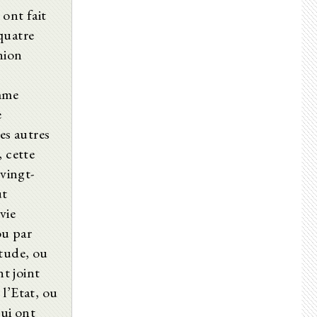
ont fait
quatre
nion
mme
e
es autres
, cette
-vingt-
ut
vie
ou par
étude, ou
nt joint
l’Etat, ou
qui ont