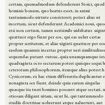
certam, quemadmodum defenderunt Stoici, quod
hominis bonum, quo beatus esset, in animi
tantummodo uirtute consisteret; potest alius ut
incertam, sicut defenderunt Academici noui, quod
etsi non certum, tamen uerisimile uidebatur. uigint
quattuor ergo fiunt per eos, qui eas uelut certas
propter ueritatem, et aliae uiginti quattuor per eos
easdem quamuis incertas propter ueri similitudin
sequendas putant. rursus, quia unamquamque is
quadraginta octo sectarum potest quisque sequi 
ceterorum philosophorum, itemque alius potest h
Cynicorum, ex hac etiam differentia duplicantur e
nonaginta sex fiunt. deinde quia earum singulas
quasque ita tueri homines possunt atque sectari, u
otiosam diligant uitam, sicut hi, qui tantummodo
studiis doctrinae uoluerunt atque ualuerunt, aut