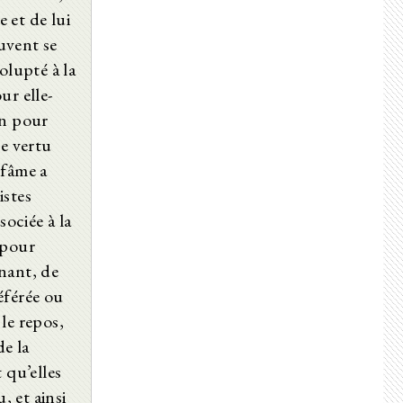
e et de lui
uvent se
olupté à la
ur elle-
en pour
te vertu
nfâme a
istes
sociée à la
 pour
nant, de
éférée ou
 le repos,
de la
 qu’elles
, et ainsi