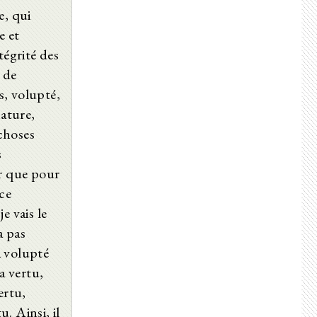
e, qui
e et
tégrité des
s de
s, volupté,
nature,
 choses
s
er que pour
 ce
e vais le
a pas
a volupté
a vertu,
vertu,
. Ainsi, il