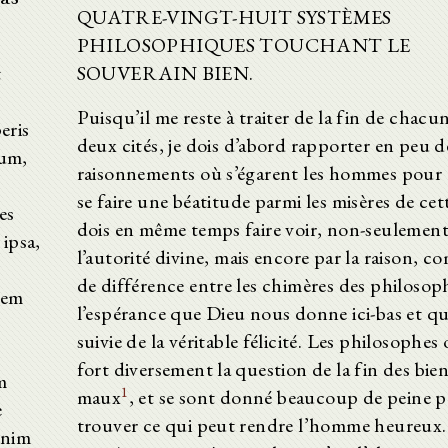
QUATRE-VINGT-HUIT SYSTÈMES
PHILOSOPHIQUES TOUCHANT LE
t
SOUVERAIN BIEN.
Puisqu’il me reste à traiter de la fin de chacu
eris
deux cités, je dois d’abord rapporter en peu d
ium,
raisonnements où s’égarent les hommes pour 
se faire une béatitude parmi les misères de cette
es
dois en même temps faire voir, non-seulement
 ipsa,
l’autorité divine, mais encore par la raison, co
de différence entre les chimères des philosop
lem
l’espérance que Dieu nous donne ici-bas et qui
suivie de la véritable félicité. Les philosophes 
fort diversement la question de la fin des bien
m
1
maux
, et se sont donné beaucoup de peine 
e
trouver ce qui peut rendre l’homme heureux. 
enim