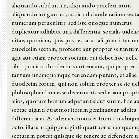
aliquando subduntur, aliquando praeferuntur,
aliquando iunguntur, ac sic ad duodenarium sec
numerum peruenitur. sed iste quoque numerus
duplicatur adhibita una differentia, socialis uideli
uitae, quoniam, quisquis sectatur aliquam istarum
duodecim sectam, profecto aut propter se tantum
agit aut etiam propter socium, cui debet hoc uell
sibi. quocirca duodecim sunt eorum, qui propter s
tantum unamquamque tenendam putant, et aliae
duodecim eorum, qui non solum propter se sic uel
philosophandum esse decernunt, sed etiam propt
alios, quorum bonum adpetunt sicut suum. hae a
sectae uiginti quattuor iterum geminantur addita
differentia ex Academicis nouis et fiunt quadragi
octo. illarum quippe uiginti quattuor unamquam
sectarum potest quisque sic tenere ac defendere u