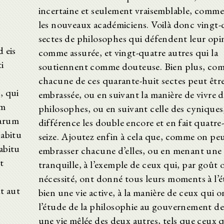
incertaine et seulement vraisemblable, comme 
les nouveaux académiciens. Voilà donc vingt-
sectes de philosophes qui défendent leur opi
 eis
comme assurée, et vingt-quatre autres qui la
i
soutiennent comme douteuse. Bien plus, co
chacune de ces quarante-huit sectes peut êtr
, qui
embrassée, ou en suivant la manière de vivre d
em
philosophes, ou en suivant celle des cyniques
tarum
différence les double encore et en fait quatre
habitu
seize. Ajoutez enfin à cela que, comme on pe
abitu
embrasser chacune d’elles, ou en menant une 
t
tranquille, à l’exemple de ceux qui, par goût 
nécessité, ont donné tous leurs moments à l’
t aut
bien une vie active, à la manière de ceux qui o
l’étude de la philosophie au gouvernement de 
une vie mêlée des deux autres, tels que ceux 