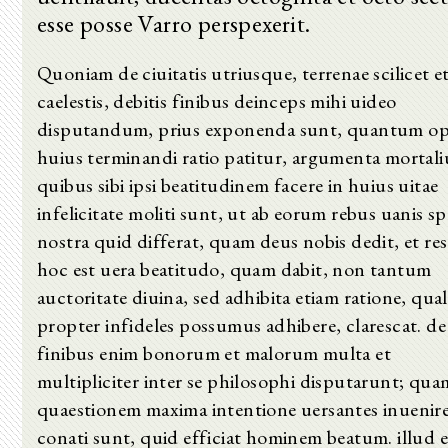
esse posse Varro perspexerit.
Quoniam de ciuitatis utriusque, terrenae scilicet e
caelestis, debitis finibus deinceps mihi uideo
disputandum, prius exponenda sunt, quantum op
huius terminandi ratio patitur, argumenta mortal
quibus sibi ipsi beatitudinem facere in huius uitae
infelicitate moliti sunt, ut ab eorum rebus uanis sp
nostra quid differat, quam deus nobis dedit, et res
hoc est uera beatitudo, quam dabit, non tantum
auctoritate diuina, sed adhibita etiam ratione, qua
propter infideles possumus adhibere, clarescat. de
finibus enim bonorum et malorum multa et
multipliciter inter se philosophi disputarunt; qua
quaestionem maxima intentione uersantes inuenir
conati sunt, quid efficiat hominem beatum. illud 