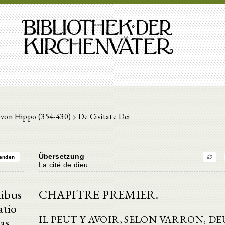
 von Hippo (354-430)
De Civitate Dei
Übersetzung
enden
La cité de dieu
nibus
CHAPITRE PREMIER.
atio
IL PEUT Y AVOIR, SELON VARRON, D
as