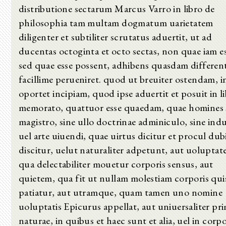
distributione sectarum Marcus Varro in libro de
philosophia tam multam dogmatum uarietatem
diligenter et subtiliter scrutatus aduertit, ut ad
ducentas octoginta et octo sectas, non quae iam e
sed quae esse possent, adhibens quasdam different
facillime perueniret. quod ut breuiter ostendam, i
oportet incipiam, quod ipse aduertit et posuit in l
memorato, quattuor esse quaedam, quae homines 
magistro, sine ullo doctrinae adminiculo, sine indu
uel arte uiuendi, quae uirtus dicitur et procul dub
discitur, uelut naturaliter adpetunt, aut uoluptat
qua delectabiliter mouetur corporis sensus, aut
quietem, qua fit ut nullam molestiam corporis qu
patiatur, aut utramque, quam tamen uno nomine
uoluptatis Epicurus appellat, aut uniuersaliter pr
naturae, in quibus et haec sunt et alia, uel in corp