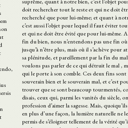
suprême, quant à notre bien, c’est l’objet pou
t
doit rechercher tout le reste et qui ne doit êt
s
recherché que pour lui-même; et quant à notr
tem
c’est aussi l’objet pour lequel il faut éviter tou
non
et qui ne doit être évité que pour lui-même. Ai
ut
fin du bien, nous n’entendons pas une fin où i
ed
jusqu’à n’être plus, mais où il s’achève pour a
t
sa plénitude, et pareillement par la fin du mal
voulons pas parler de ce qui détruit le mal , m
cendo,
qui le porte à son comble. Ces deux fins sont
souverain bien et le souverain mal, et c’est pou
ius
trouver que se sont beaucoup tourmentés, co
ersis
disais, ceux qui, parmi les vanités du siècle, on
profession d’aimer la sagesse. Mais, quoiqu’ils
in
en plus d’une façon, la lumière naturelle ne l
t
permis de s’éloigner tellement de la vérité qu’i