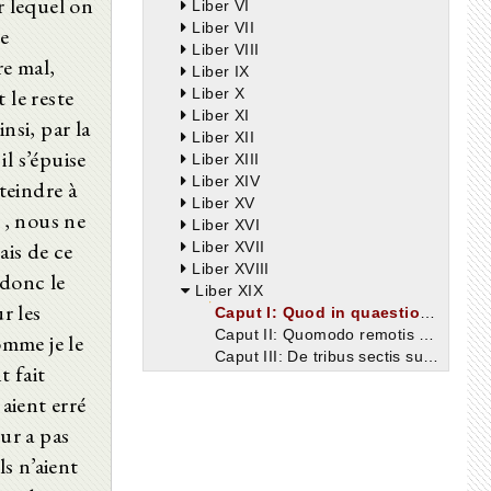
r lequel on
Liber VI
Liber VII
re
Liber VIII
e mal,
Liber IX
t le reste
Liber X
Liber XI
nsi, par la
Liber XII
l s’épuise
Liber XIII
Liber XIV
tteindre à
Liber XV
 , nous ne
Liber XVI
ais de ce
Liber XVII
Liber XVIII
 donc le
Liber XIX
r les
Caput I: Quod in quaestione, quam de finibus bonorum et malorum philosophica disputatio uentilauit, ducentas octoginta et octo sectas esse posse Varro perspexerit.
Caput II: Quomodo remotis omnibus differentiis, quae non sectae, sed quaestiones sint, ad tripertitam summi boni definitionem Varro perueniat, quarum tamen una sit eligenda.
mme je le
Caput III: De tribus sectis summum hominis bonum quaerentibus quam eligendam Varro definiat sequens ueteris Academiae Antiocho auctore sententiam.
t fait
Caput IV: De summo bono et summo malo quid Christiani sentiant contra philosophos, qui summum bonum in se sibi esse dixerunt.
 aient erré
Caput V: De sociali uita, quae, cum maxime expetenda sit, multis offensionibus saepe subuertitur.
Caput VI: De errore humanorum iudiciorum, cum ueritas latet.
eur a pas
Caput VII: De diuersitate linguarum, qua societas hominum dirimatur, et de miseria bellorum, etiam quae iusta dicuntur.
ls n’aient
Caput VIII: Quod amicitia bonorum secura esse non possit, dum a periculis, quae in hac uita sunt, trepidari necesse est.
Caput IX: De amicitia sanctorum angelorum, quae homini in hoc mundo non potest esse manifesta propter fallaciam daemonum, in quos inciderunt, qui multos sibi deos colendos putarunt.