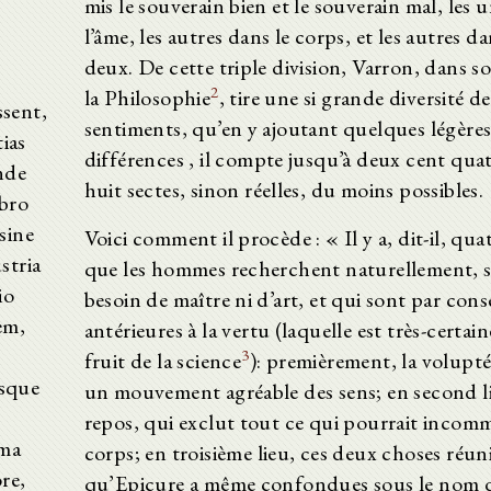
mis le souverain bien et le souverain mal, les 
l’âme, les autres dans le corps, et les autres da
deux. De cette triple division, Varron, dans s
2
la Philosophie
, tire une si grande diversité de
ssent,
sentiments, qu’en y ajoutant quelques légère
ias
différences , il compte jusqu’à deux cent quat
nde
huit sectes, sinon réelles, du moins possibles.
ibro
sine
Voici comment il procède : « Il y a, dit-il, qua
stria
que les hommes recherchent naturellement, s
io
besoin de maître ni d’art, et qui sont par con
em,
antérieures à la vertu (laquelle est très-certa
3
fruit de la science
): premièrement, la volupté
isque
un mouvement agréable des sens; en second li
repos, qui exclut tout ce qui pourrait incom
ima
corps; en troisième lieu, ces deux choses réuni
ore,
qu’Epicure a même confondues sous le nom 