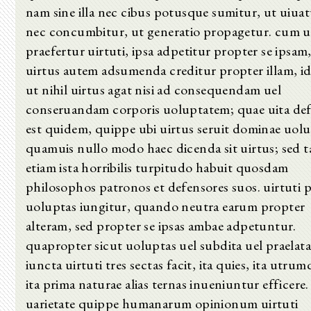
nam sine illa nec cibus potusque sumitur, ut uiuat
nec concumbitur, ut generatio propagetur. cum u
praefertur uirtuti, ipsa adpetitur propter se ipsam
uirtus autem adsumenda creditur propter illam, id
ut nihil uirtus agat nisi ad consequendam uel
conseruandam corporis uoluptatem; quae uita de
est quidem, quippe ubi uirtus seruit dominae uolu
quamuis nullo modo haec dicenda sit uirtus; sed 
etiam ista horribilis turpitudo habuit quosdam
philosophos patronos et defensores suos. uirtuti 
uoluptas iungitur, quando neutra earum propter
alteram, sed propter se ipsas ambae adpetuntur.
quapropter sicut uoluptas uel subdita uel praelata
iuncta uirtuti tres sectas facit, ita quies, ita utrum
ita prima naturae alias ternas inueniuntur efficere.
uarietate quippe humanarum opinionum uirtuti