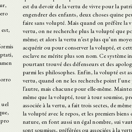
ur,
est du devoir de la vertu de vivre pour la patri
ero
engendrer des enfants, deux choses quine pe
,
faire sans volupté. Mais quand on préfère la v
 est,
vertu, on ne recherche plus la volupté que po
même; et alors la vertu n’est plus qu’un moy
formis
acquérir ou pour conserver la volupté, et cet
ptati,
esclave ne mérite plus son nom. Ce système i
tamen
pourtant trouvé des défenseurs et des apolog
parmi les philosophes. Enfin, la volupté est as
porro
vertu, quand on ne les recherche point l’une
l’autre, mais chacune pour elle-même. Mainte
même que la volupté, tour à tour soumise, pr
 uel
associée à la vertu, a fait trois sectes, de même
que,
la volupté avec le repos, et les premiers biens 
 pro
nature, en font aussi un égal nombre, sui vaut
sont soumises, préférées ou associées à la vertu