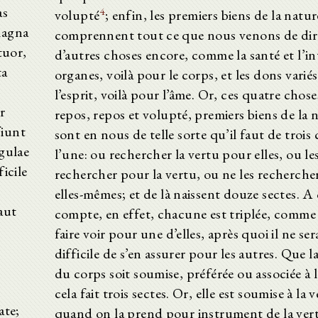
as
4
volupté
; enfin, les premiers biens de la natur
 magna
comprennent tout ce que nous venons de dir
tuor,
d’autres choses encore, comme la santé et l’in
ta
organes, voilà pour le corps, et les dons varié
l’esprit, voilà pour l’âme. Or, ces quatre chose
r
repos, repos et volupté, premiers biens de la 
fiunt
sont en nous de telle sorte qu’il faut de trois
gulae
l’une: ou rechercher la vertu pour elles, ou le
icile
rechercher pour la vertu, ou ne les recherch
elles-mêmes; et de là naissent douze sectes. A
aut
compte, en effet, chacune est triplée, comme j
faire voir pour une d’elles, après quoi il ne ser
difficile de s’en assurer pour les autres. Que l
du corps soit soumise, préférée ou associée à l
cela fait trois sectes. Or, elle est soumise à la 
ate;
quand on la prend pour instrument de la vertu