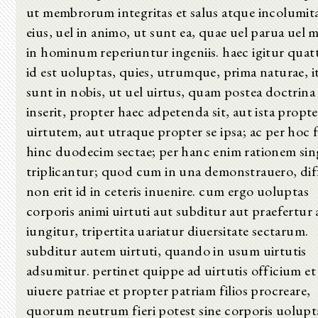
ut membrorum integritas et salus atque incolumit
eius, uel in animo, ut sunt ea, quae uel parua uel
in hominum reperiuntur ingeniis. haec igitur quat
id est uoluptas, quies, utrumque, prima naturae, i
sunt in nobis, ut uel uirtus, quam postea doctrina
inserit, propter haec adpetenda sit, aut ista propte
uirtutem, aut utraque propter se ipsa; ac per hoc 
hinc duodecim sectae; per hanc enim rationem sin
triplicantur; quod cum in una demonstrauero, diff
non erit id in ceteris inuenire. cum ergo uoluptas
corporis animi uirtuti aut subditur aut praefertur 
iungitur, tripertita uariatur diuersitate sectarum.
subditur autem uirtuti, quando in usum uirtutis
adsumitur. pertinet quippe ad uirtutis officium et
uiuere patriae et propter patriam filios procreare,
quorum neutrum fieri potest sine corporis uolupt