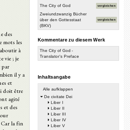
The City of God
vergleichen
Zweiundzwanzig Bücher
über den Gottesstaat
vergleichen
(BKV)
ne des
Kommentare zu diesem Werk
e mots les
aboutir à
The City of God -
Translator's Preface
 vie ; je
 par
mbien il y a
Inhaltsangabe
hes et
Alle aufklappen
 doit être
De civitate Dei
ont agité
Liber I
s et des
Liber II
pour
Liber III
Liber IV
Car la fin
Liber V