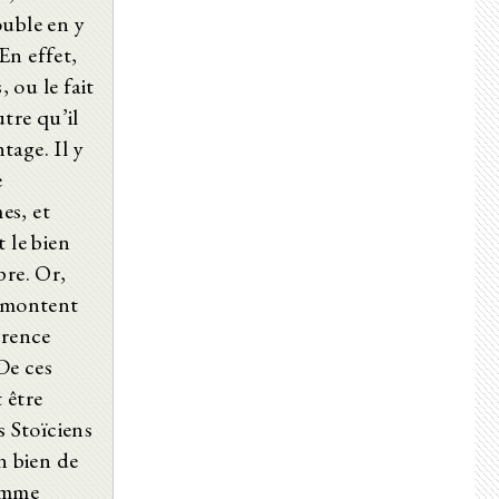
ouble en y
 En effet,
 ou le fait
tre qu’il
tage. Il y
e
es, et
 le bien
pre. Or,
t montent
érence
 De ces
 être
s Stoïciens
n bien de
comme