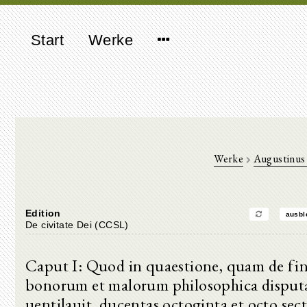
Start
Werke
Werke
Augustinus
Edition
ausbl
De civitate Dei (CCSL)
Caput I: Quod in quaestione, quam de fi
bonorum et malorum philosophica disput
uentilauit, ducentas octoginta et octo sect