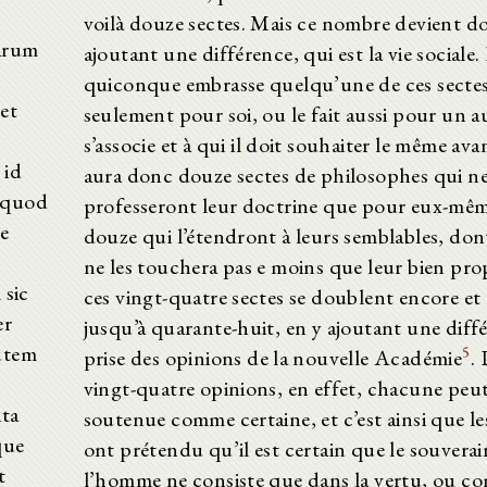
voilà douze sectes. Mais ce nombre devient d
tarum
ajoutant une différence, qui est la vie sociale.
quiconque embrasse quelqu’une de ces sectes,
cet
seulement pour soi, ou le fait aussi pour un au
s’associe et à qui il doit souhaiter le même avan
 id
aura donc douze sectes de philosophes qui n
e quod
professeront leur doctrine que pour eux-mêm
e
douze qui l’étendront à leurs semblables, dont
ne les touchera pas e moins que leur bien pro
 sic
ces vingt-quatre sectes se doublent encore e
er
jusqu’à quarante-huit, en y ajoutant une diff
utem
5
prise des opinions de la nouvelle Académie
.
vingt-quatre opinions, en effet, chacune peut
nta
soutenue comme certaine, et c’est ainsi que le
que
ont prétendu qu’il est certain que le souverai
t
l’homme ne consiste que dans la vertu, ou 