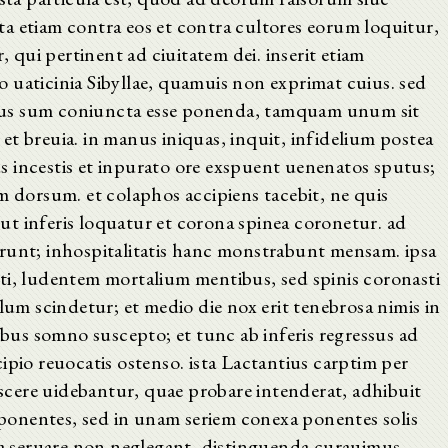
a etiam contra eos et contra cultores eorum loquitur,
qui pertinent ad ciuitatem dei. inserit etiam
 uaticinia Sibyllae, quamuis non exprimat cuius. sed
ratus sum coniuncta esse ponenda, tamquam unum sit
t breuia. in manus iniquas, inquit, infidelium postea
 incestis et inpurato ore exspuent uenenatos sputus;
m dorsum. et colaphos accipiens tacebit, ne quis
t inferis loquatur et corona spinea coronetur. ad
runt; inhospitalitatis hanc monstrabunt mensam. ipsa
ti, ludentem mortalium mentibus, sed spinis coronasti
lum scindetur; et medio die nox erit tenebrosa nimis in
iebus somno suscepto; et tunc ab inferis regressus ad
ipio reuocatis ostenso. ista Lactantius carptim per
poscere uidebantur, quae probare intenderat, adhibuit
erponentes, sed in unam seriem conexa ponentes solis
 ea seruare non neglegant, distinguenda curauimus.