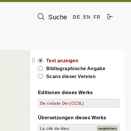
Suche
DE
EN
FR
Alle aufklappen
De civitate Dei
Liber I
||
Liber II
Text anzeigen
Liber III
Bibliographische Angabe
Liber IV
Scans dieser Version
Liber V
Liber VI
Liber VII
Editionen dieses Werks
Liber VIII
Liber IX
De civitate Dei (CCSL)
Liber X
Liber XI
Übersetzungen dieses Werks
Liber XII
Liber XIII
La cité de dieu
vergleichen
Liber XIV