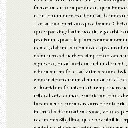
factorum cultum pertineat, quin immo it
ut in eorum numero deputanda uideatur, 
Lactantius operi suo quaedam de Christo
quae ipse singillatim posuit, ego arbit
prolixum, quae ille plura commemorauit e
ueniet; dabunt autem deo alapas manibus
dabit uero ad uerbera simpliciter sanctu
agnoscat, quod uerbum uel unde uenit, u
cibum autem fel et ad sitim acetum dede
enim insipiens tuum deum non intellexis
et horridum fel miscuisti. templi uero ue
tribus horis. et morte morietur tribus d
lucem ueniet primus resurrectionis princ
interualla disputationis suae, sicut ea 
testimonia Sibyllina, quae nos nihil int
capitibus, si tamen scriptores deinceps