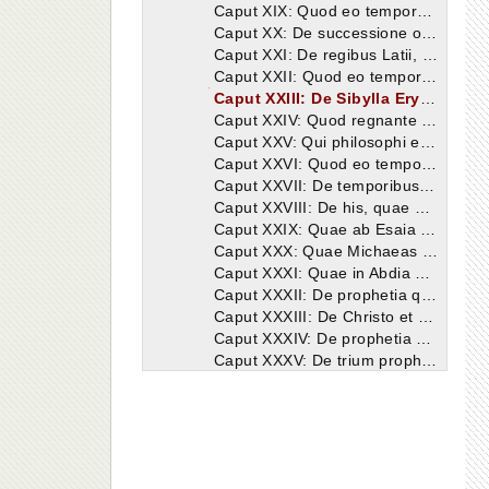
Caput XIX: Quod eo tempore Aeneas in Italiam uenerit, quo Labdon iudex praesidebat Hebraeis.
Caput XX: De successione ordinis regii apud Israelitas post iudicum tempora.
Caput XXI: De regibus Latii, quorum primus Aeneas et duodecimus Auentinus di facti sunt.
Caput XXII: Quod eo tempore Roma sit condita, quo regnum Assyriorum intercidit et quo Ezechias regnabat in Iuda.
Caput XXIII: De Sibylla Erythraea, quae inter alias Sibyllas cognoscitur de Christo euidentia multa cecinisse.
Caput XXIV: Quod regnante Romulo septem sapientes claruerint, quo tempore decem tribus, quae Israel dicebantur, in captiuitatem a Chaldaeis ductae sunt, idemque Romulus mortuus diuino honore donatus est.
Caput XXV: Qui philosophi enituerint regnante apud Romanos Tarquinio Prisco, apud Hebraeos Sedechia, cum Hierusalem capta est templumque subuersum.
Caput XXVI: Quod eo tempore, quo inpletis septuaginta annis Iudaeorum est resoluta captiuitas, Romani quoque a dominatu sint regio liberati.
Caput XXVII: De temporibus prophetarum, quorum oracula habentur in libris quique tunc de uocatione gentium multa cecinerunt, quando Romanorum regnum coepit Assyriorumque defecit.
Caput XXVIII: De his, quae ad euangelium Christi pertinent, quid Osee et Amos prophetauerint.
Caput XXIX: Quae ab Esaia de Christo et ecclesia sint praedicta.
Caput XXX: Quae Michaeas et Ionas et Ioel nouo testamento congruentia prophetarint.
Caput XXXI: Quae in Abdia et Naum et Ambacu de salute mundi in Christo praenuntiata reperiantur.
Caput XXXII: De prophetia quae in oratione Ambacu et cantico continetur.
Caput XXXIII: De Christo et uocatione gentium quae Hieremias et Sophonias prophetico spiritu sint praefati.
Caput XXXIV: De prophetia Danielis et Hiezechielis, quae in Christum ecclesiamque concordat.
Caput XXXV: De trium prophetarum uaticinio, id est Aggaei, Zachariae et Malachiae.
Caput XXXVI: De Esdra et libris Macchabaeorum.
Caput XXXVII: Quod prophetica auctoritas omni origine gentilis philosophiae inueniatur antiquior.
Caput XXXVIII: Quod quaedam sanctorum scripta ecclesiasticus canon propter nimiam non receperit uetustatem, ne per occasionem eorum falsa ueris insererentur.
Caput XXXIX: De Hebraicis litteris, quae numquam in suae linguae proprietate non fuerint.
Caput XL: De Aegyptiorum mendacissima uanitate, quae antiquitati scientiae suae centum milia adscribit annorum.