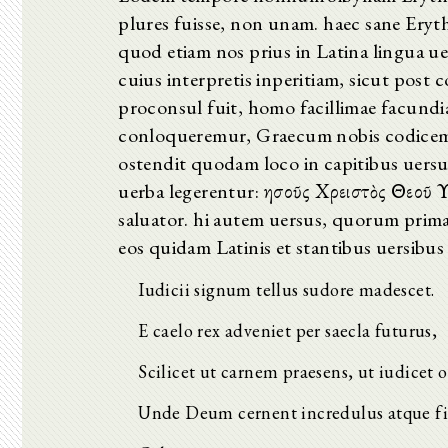
plures fuisse, non unam. haec sane Eryt
quod etiam nos prius in Latina lingua ue
cuius interpretis inperitiam, sicut post
proconsul fuit, homo facillimae facund
conloqueremur, Graecum nobis codicem pr
ostendit quodam loco in capitibus uersu
uerba legerentur: Ἰησοῦς Χρειστὸς Θεοῦ Υ
saluator. hi autem uersus, quorum prima
eos quidam Latinis et stantibus uersibus
Iudicii signum tellus sudore madescet.
E caelo rex adveniet per saecla futurus,
Scilicet ut carnem praesens, ut iudicet 
Unde Deum cernent incredulus atque fi