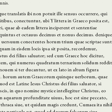
mnis.
e translatis ibi non potuit ille sensus occurrere, qui
itibus, conectuntur, ubi Y littera in Graeco posita est,
, quae ab eadem littera inciperent et sententiae
 quintus et octauus decimus et nonus decimus. deniqu
um uersuum conectentes horum trium quae scriptae sunt
quam in eisdem locis ipsa sit posita, recordemur,
tus dei filius saluator; sed cum Graece hoc dicitur,
eptem, qui numerus quadratum ternarium solidum reddit
 nouem si ter ducantur, ut ex lato in altum figura
unt. horum autem Graecorum quinque uerborum, quae
d est Latine Iesus Christus dei filius saluator, si
 piscis, in quo nomine mystice intellegitur Christus, eo
 in aquarum profunditate uiuus, hoc est sine peccato,
rythraea siue, ut quidam magis credunt, Cumaea ita nihi
ista particula est, quod ad deorum falsorum siue