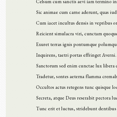
Celsum cum sanctis aevi iam termino in 
Sic animae cum carne aderunt, quas iudi
Cum iacet incultus densis in vepribus or
Reicient simulacra viri, cunctam quoqu
Exuret terras ignis pontumque polumqu
Inquirens, taetri portas effringet Averni.
Sanctorum sed enim cunctae lux libera 
Tradetur, sontes aeterna flamma cremab
Occultos actus retegens tunc quisque lo
Secreta, atque Deus reserabit pectora luc
Tunc erit et luctus, stridebunt dentibu