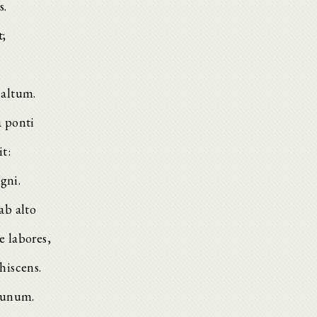
s.
t;
 altum.
 ponti
t:
gni.
ab alto
 labores,
hiscens.
 unum.