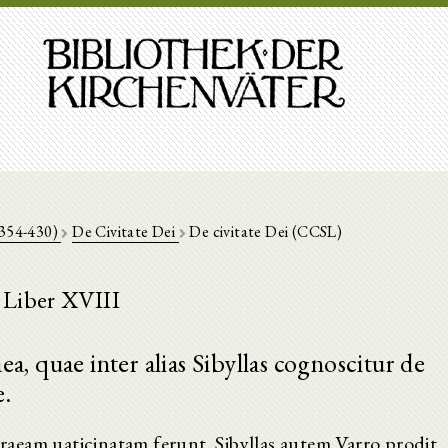
(354-430)
De Civitate Dei
De civitate Dei (CCSL)
Liber XVIII
a, quae inter alias Sibyllas cognoscitur de
e.
aeam uaticinatam ferunt. Sibyllas autem Varro prodit