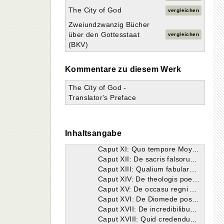
Liber XV
The City of God
vergleichen
Liber XVI
Zweiundzwanzig Bücher
Liber XVII
über den Gottesstaat
vergleichen
Liber XVIII
(BKV)
Caput I: De his, quae usque ad tempora saluatoris decem et septem uoluminibus disputata sunt.
Caput II: De terrenae ciuitatis regibus atque temporibus, quibus ab exortu Abrahae sanctorum tempora subputata conueniunt.
Kommentare zu diesem Werk
Caput III: Quibus regnantibus apud Assyrios atque Sicyonios Abrahae centenario Isaac de promissione sit natus, uel ipsi Isaac sexagenario Esau et Iacob gemini de Rebecca sint editi.
Caput IV: De temporibus Iacob et filii eius Ioseph.
The City of God -
Caput V: De Api rege Argiuorum, quem Aegyptii Serapim nominatum diuino honore coluerunt.
Translator's Preface
Caput VI: Quo regnante apud Argiuos quoue apud Assyrios Iacob in Aegypto sit mortuus.
Caput VII: Quorum regum tempore Ioseph in Aegypto defunctus sit.
Caput VIII: Quorum regum aetate Moyses natus sit, et quorum deorum eisdem temporibus sit orta religio.
Caput IX: Quando Atheniensium sit ciuitas condita, et quam causam nominis eius Varro perhibeat.
Inhaltsangabe
Caput X: Quid Varro tradat de nuncupatione Areopagi et de diluuio Deucalionis.
Caput XI: Quo tempore Moyses populum dei ex Aegypto eduxerit, et Iesus Naue, qui eidem successit, quorum regum aetate sit mortuus.
Caput XII: De sacris falsorum deorum, quae reges Graeciae illis temporibus instituerunt, quae ab exitu Israel ex Aegypto usque ad Iesu Naue obitum dinumerantur.
Caput XIII: Qualium fabularum figmenta exorta sint eo tempore, quo Hebraeis iudices praeesse coeperunt.
Caput XIV: De theologis poetis.
Caput XV: De occasu regni Argiuorum, quo tempore apud Laurentes Picus Saturni filius regnum patris primus accepit.
Caput XVI: De Diomede post excidium Troiae in deos relato, cuius socii crediti sunt in uolucres esse conuersi.
Caput XVII: De incredibilibus commutationibus hominum quid Varro tradiderit.
Caput XVIII: Quid credendum sit de transformationibus, quae arte daemonum hominibus uidentur accidere.