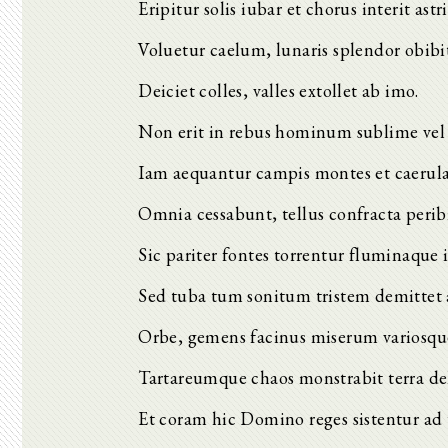
Eripitur solis iubar et chorus interit astri
Voluetur caelum, lunaris splendor obibi
Deiciet colles, valles extollet ab imo.
Non erit in rebus hominum sublime vel
Iam aequantur campis montes et caerula
Omnia cessabunt, tellus confracta peribi
Sic pariter fontes torrentur fluminaque i
Sed tuba tum sonitum tristem demittet 
Orbe, gemens facinus miserum variosque
Tartareumque chaos monstrabit terra de
Et coram hic Domino reges sistentur ad