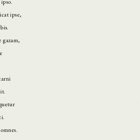
ipso.
cat ipse,
bis.
e gazam,
e
carni
it.
quetur
i.
s omnes.