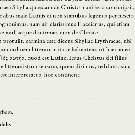
hraea Sibylla quaedam de Christo manifesta conscripsit;
rsibus male Latinis et non stantibus legimus per nescio
 cognouimus. nam uir clarissimus Flaccianus, qui etiam
iae multaeque doctrinae, cum de Christo
otulit, carmina esse dicens Sibyllae Erythraeae, ubi
um ordinem litterarum ita se habentem, ut haec in eo
ἱὸς σωτήρ, quod est Latine, Iesus Christus dei filius
e litterae istum sensum, quem diximus, reddunt, sicut
 est interpretatus, hoc continent:
orbem.
delis