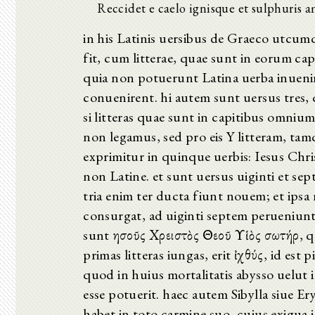
Reccidet e caelo ignisque et sulphuris a
in his Latinis uersibus de Graeco utcumqu
fit, cum litterae, quae sunt in eorum cap
quia non potuerunt Latina uerba inueniri
conuenirent. hi autem sunt uersus tres,
si litteras quae sunt in capitibus omni
non legamus, sed pro eis Y litteram, tam
exprimitur in quinque uerbis: Iesus Chris
non Latine. et sunt uersus uiginti et s
tria enim ter ducta fiunt nouem; et ipsa
consurgat, ad uiginti septem perueni
sunt Ἰησοῦς Χρειστὸς Θεοῦ Υἱὸς σωτήρ, quo
primas litteras iungas, erit ἰχθύς, id est
quod in huius mortalitatis abysso uelut
esse potuerit. haec autem Sibylla siue E
habet in toto carmine suo, cuius exigua 