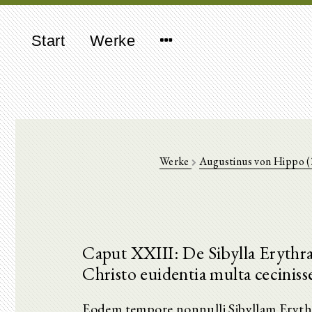
Start
Werke
Werke
Augustinus von Hippo 
Caput XXIII: De Sibylla Erythrae
Christo euidentia multa ceciniss
Eodem tempore nonnulli Sibyllam Erythr