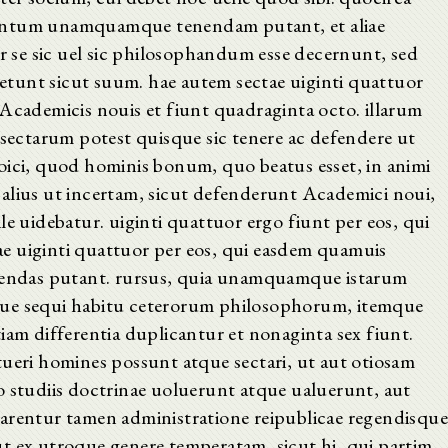
tantum unamquamque tenendam putant, et aliae
se sic uel sic philosophandum esse decernunt, sed
tunt sicut suum. hae autem sectae uiginti quattuor
 Academicis nouis et fiunt quadraginta octo. illarum
ctarum potest quisque sic tenere ac defendere ut
i, quod hominis bonum, quo beatus esset, in animi
alius ut incertam, sicut defenderunt Academici noui,
le uidebatur. uiginti quattuor ergo fiunt per eos, qui
liae uiginti quattuor per eos, qui easdem quamuis
quendas putant. rursus, quia unamquamque istarum
que sequi habitu ceterorum philosophorum, itemque
iam differentia duplicantur et nonaginta sex fiunt.
tueri homines possunt atque sectari, ut aut otiosam
o studiis doctrinae uoluerunt atque ualuerunt, aut
arentur tamen administratione reipublicae regendisqu
t ex utroque genere temperatam, sicut hi, qui partim