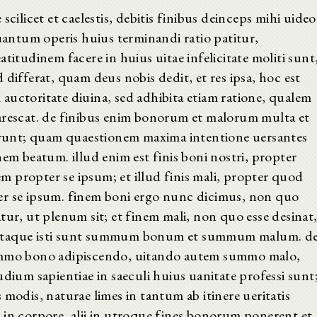
cilicet et caelestis, debitis finibus deinceps mihi uideo
ntum operis huius terminandi ratio patitur,
titudinem facere in huius uitae infelicitate moliti sunt
differat, quam deus nobis dedit, et res ipsa, hoc est
auctoritate diuina, sed adhibita etiam ratione, qualem
arescat. de finibus enim bonorum et malorum multa et
tarunt; quam quaestionem maxima intentione uersantes
nem beatum. illud enim est finis boni nostri, propter
 propter se ipsum; et illud finis mali, propter quod
er se ipsum. finem boni ergo nunc dicimus, non quo
tur, ut plenum sit; et finem mali, non quo esse desinat
 itaque isti sunt summum bonum et summum malum. d
summo bono adipiscendo, uitando autem summo malo,
dium sapientiae in saeculi huius uanitate professi sunt
modis, naturae limes in tantum ab itinere ueritatis
lii in corpore, alii in utroque fines bonorum ponerent et