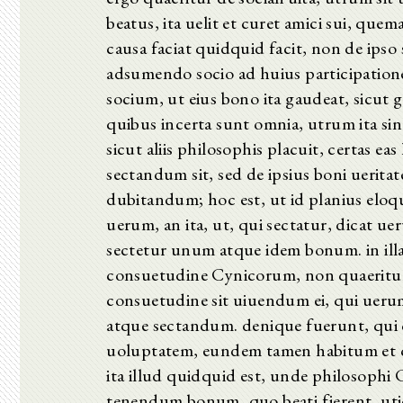
beatus, ita uelit et curet amici sui, 
causa faciat quidquid facit, non de ip
adsumendo socio ad huius participation
socium, ut eius bono ita gaudeat, sicut
quibus incerta sunt omnia, utrum ita si
sicut aliis philosophis placuit, certas e
sectandum sit, sed de ipsius boni uerit
dubitandum; hoc est, ut id planius eloqu
uerum, an ita, ut, qui sectatur, dicat ue
sectetur unum atque idem bonum. in illa 
consuetudine Cynicorum, non quaeritur, 
consuetudine sit uiuendum ei, qui ueru
atque sectandum. denique fuerunt, qui cu
uoluptatem, eundem tamen habitum et c
ita illud quidquid est, unde philosophi 
tenendum bonum, quo beati fierent, utiqu