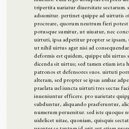
tripertita uariatur diuersitate sectarum
adsumitur. pertinet quippe ad uirtutis of
procreare, quorum neutrum fieri potest s
potusque sumitur, ut uiuatur, nec conc
uirtuti, ipsa adpetitur propter se ipsam,
ut nihil uirtus agat nisi ad consequen
deformis est quidem, quippe ubi uirtus
dicenda sit uirtus; sed tamen etiam ista
patronos et defensores suos. uirtuti po
alteram, sed propter se ipsas ambae adp
praelata uel iuncta uirtuti tres sectas fac
inueniuntur efficere. pro uarietate qu
subduntur, aliquando praeferuntur, al
numerum peruenitur. sed iste quoque num
uidelicet uitae, quoniam, quisquis sect
propter se tantum id agit aut etiam prop