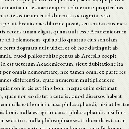
lternantia uitae suae tempora tribuerunt: propter has
erus iste sectarum et ad ducentas octoginta octo
potui, breuiter ac dilucide posui, sententias eius meis
tis ceteris unam eligat, quam uult esse Academicorum
ue ad Polemonem, qui ab illo quartus eius scholam
e certa dogmata uult uideri et ob hoc distinguit ab
mnia, quod philosophiae genus ab Arcesila coepit
 id est ueterum Academicorum, sicut dubitatione ita
st per omnia demonstrare; nec tamen omni ex parte res
 omnes differentias, quae numerum multiplicauere
ia non in eis est finis boni. neque enim existimat
, quae non eo distet a ceteris, quod diuersos habeat
 nulla est homini causa philosophandi, nisi ut beatu
is boni; nulla est igitur causa philosophandi, nisi finis
 sectatur, nulla philosophiae secta dicenda est. cum
it tenenda sapienti, ut summum bonum, quo fit homo