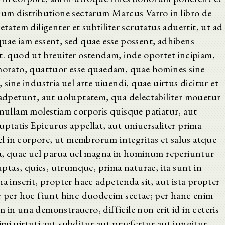
lium distributione sectarum Marcus Varro in libro de
tem diligenter et subtiliter scrutatus aduertit, ut ad
uae iam essent, sed quae esse possent, adhibens
t. quod ut breuiter ostendam, inde oportet incipiam,
emorato, quattuor esse quaedam, quae homines sine
 sine industria uel arte uiuendi, quae uirtus dicitur et
r adpetunt, aut uoluptatem, qua delectabiliter mouetur
 nullam molestiam corporis quisque patiatur, aut
atis Epicurus appellat, aut uniuersaliter prima
uel in corpore, ut membrorum integritas et salus atque
 ea, quae uel parua uel magna in hominum reperiuntur
luptas, quies, utrumque, prima naturae, ita sunt in
a inserit, propter haec adpetenda sit, aut ista propter
ac per hoc fiunt hinc duodecim sectae; per hanc enim
 in una demonstrauero, difficile non erit id in ceteris
mi uirtuti aut subditur aut praefertur aut iungitur,