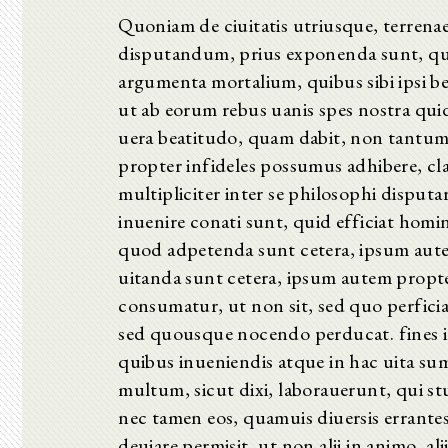
Quoniam de ciuitatis utriusque, terrenae s
disputandum, prius exponenda sunt, qua
argumenta mortalium, quibus sibi ipsi bea
ut ab eorum rebus uanis spes nostra quid 
uera beatitudo, quam dabit, non tantum 
propter infideles possumus adhibere, cl
multipliciter inter se philosophi dispu
inuenire conati sunt, quid efficiat homi
quod adpetenda sunt cetera, ipsum autem
uitanda sunt cetera, ipsum autem propt
consumatur, ut non sit, sed quo perficia
sed quousque nocendo perducat. fines
quibus inueniendis atque in hac uita 
multum, sicut dixi, laborauerunt, qui stu
nec tamen eos, quamuis diuersis errantes 
deuiare permisit, ut non alii in animo, a