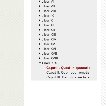
Liber VI
Liber VII
Liber VIII
Liber IX
Liber X
Liber XI
Liber XII
Liber XIII
Liber XIV
Liber XV
Liber XVI
Liber XVII
Liber XVIII
Liber XIX
Caput I: Quod in quaestione, quam de finibus bonorum et malorum philosophica disputatio uentilauit, ducentas octoginta et octo sectas esse posse Varro perspexerit.
Caput II: Quomodo remotis omnibus differentiis, quae non sectae, sed quaestiones sint, ad tripertitam summi boni definitionem Varro perueniat, quarum tamen una sit eligenda.
Caput III: De tribus sectis summum hominis bonum quaerentibus quam eligendam Varro definiat sequens ueteris Academiae Antiocho auctore sententiam.
Caput IV: De summo bono et summo malo quid Christiani sentiant contra philosophos, qui summum bonum in se sibi esse dixerunt.
Caput V: De sociali uita, quae, cum maxime expetenda sit, multis offensionibus saepe subuertitur.
Caput VI: De errore humanorum iudiciorum, cum ueritas latet.
Caput VII: De diuersitate linguarum, qua societas hominum dirimatur, et de miseria bellorum, etiam quae iusta dicuntur.
Caput VIII: Quod amicitia bonorum secura esse non possit, dum a periculis, quae in hac uita sunt, trepidari necesse est.
Caput IX: De amicitia sanctorum angelorum, quae homini in hoc mundo non potest esse manifesta propter fallaciam daemonum, in quos inciderunt, qui multos sibi deos colendos putarunt.