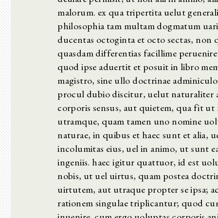
malorum. ex qua tripertita uelut genera
philosophia tam multam dogmatum uarieta
ducentas octoginta et octo sectas, non q
quasdam differentias facillime peruenire
quod ipse aduertit et posuit in libro m
magistro, sine ullo doctrinae adminiculo,
procul dubio discitur, uelut naturalite
corporis sensus, aut quietem, qua fit ut
utramque, quam tamen uno nomine uolupt
naturae, in quibus et haec sunt et alia, 
incolumitas eius, uel in animo, ut sunt
ingeniis. haec igitur quattuor, id est uo
nobis, ut uel uirtus, quam postea doctrin
uirtutem, aut utraque propter se ipsa; 
rationem singulae triplicantur; quod cum
inuenire. cum ergo uoluptas corporis ani