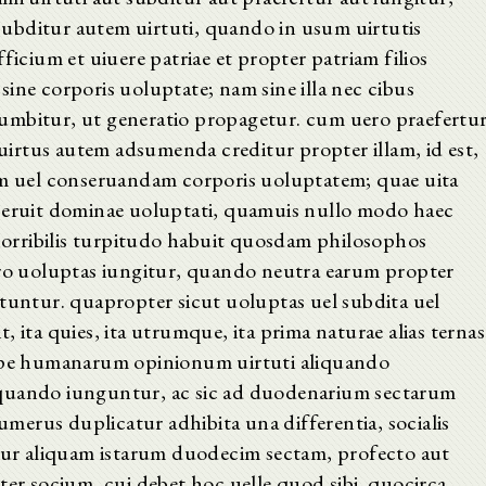
. subditur autem uirtuti, quando in usum uirtutis
ficium et uiuere patriae et propter patriam filios
ine corporis uoluptate; nam sine illa nec cibus
umbitur, ut generatio propagetur. cum uero praefertu
 uirtus autem adsumenda creditur propter illam, id est,
dam uel conseruandam corporis uoluptatem; quae uita
 seruit dominae uoluptati, quamuis nullo modo haec
 horribilis turpitudo habuit quosdam philosophos
rro uoluptas iungitur, quando neutra earum propter
etuntur. quapropter sicut uoluptas uel subdita uel
it, ita quies, ita utrumque, ita prima naturae alias ternas
ippe humanarum opinionum uirtuti aliquando
iquando iunguntur, ac sic ad duodenarium sectarum
erus duplicatur adhibita una differentia, socialis
atur aliquam istarum duodecim sectam, profecto aut
ter socium, cui debet hoc uelle quod sibi. quocirca