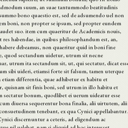
quemadmodum suum, an suae tantummodo beatitudinis
so summo bono quaestio est, sed de adsumendo uel non
em boni, non propter se ipsum, sed propter eundem
 gaudet suo. item cum quaeritur de Academicis nouis,
nt res habendae, in quibus philosophandum est, an,
as habere debeamus, non quaeritur quid in boni fine
ate, quod sectandum uidetur, utrum sit necne
ar, utrum ita sectandum sit, ut, qui sectatur, dicat ess
rum sibi uideri, etiamsi forte sit falsum, tamen uterque
etiam differentia, quae adhibetur ex habitu et
quisnam sit finis boni, sed utrum in illo habitu et
m sectatur bonum, quodlibet ei uerum uideatur esse
m diuersa sequerentur bona finalia, alii uirtutem, alii
onsuetudinem tenebant, ex qua Cynici appellabantur.
Cynici discernuntur a ceteris, ad eligendum ac
e nil ualebat. nam si aliquid ad hoc interesset,