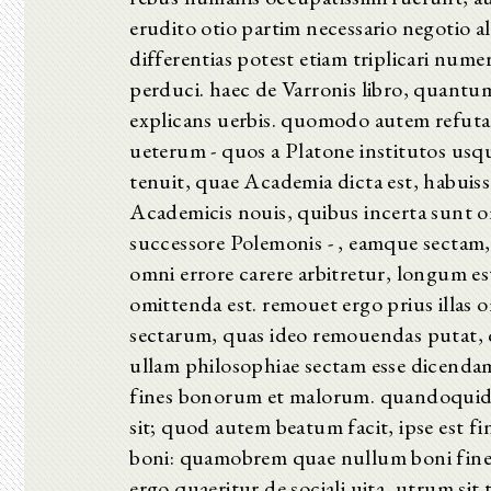
erudito otio partim necessario negotio a
differentias potest etiam triplicari num
perduci. haec de Varronis libro, quantum 
explicans uerbis. quomodo autem refuta
ueterum - quos a Platone institutos usq
tenuit, quae Academia dicta est, habuiss
Academicis nouis, quibus incerta sunt o
successore Polemonis - , eamque sectam,
omni errore carere arbitretur, longum e
omittenda est. remouet ergo prius illas
sectarum, quas ideo remouendas putat, qu
ullam philosophiae sectam esse dicendam
fines bonorum et malorum. quandoquidem
sit; quod autem beatum facit, ipse est fin
boni: quamobrem quae nullum boni finem
ergo quaeritur de sociali uita, utrum s