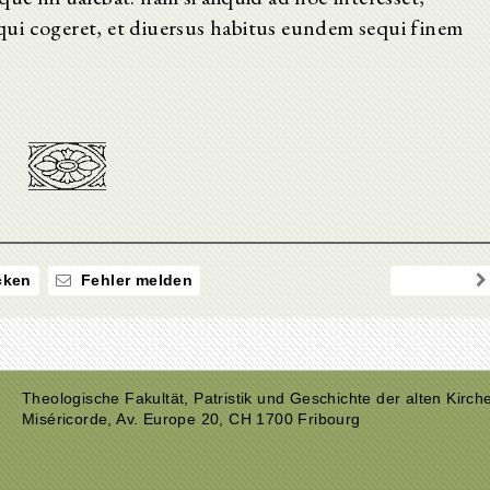
ui cogeret, et diuersus habitus eundem sequi finem
ken
Fehler melden
Theologische Fakultät, Patristik und Geschichte der alten Kirch
Miséricorde, Av. Europe 20, CH 1700 Fribourg