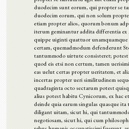
duodecim sunt eorum, qui propter se 
duodecim eorum, qui non solum propter 
etiam propter alios, quorum bonum adpe
iterum geminantur addita differentia ex
quippe uiginti quattuor unamquamque se
certam, quemadmodum defenderunt Stoic
tantummodo uirtute consisteret; potest 
quod eis etsi non certum, tamen uerisimi
eas uelut certas propter ueritatem, et a
incertas propter ueri similitudinem se
quadraginta octo sectarum potest quis
alius potest habitu Cynicorum, ex hac et
deinde quia earum singulas quasque ita 
diligant uitam, sicut hi, qui tantummod
negotiosam, sicut hi, qui cum philosoph
rebus humanis occupatissimi fuerunt, au