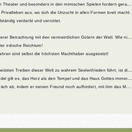
K
ap. 8. Die schamlosen Vorführungen im Theater und besonders in den mimischen Spielen fordern geradezu zur Nachahmung heraus.
 Privatleben aus, wo sich die Unzucht in allen Formen breit macht.
ständig verderbt und verrottet.
K
ap. 11. Ebenso traurig steht es bei näherer Betrachtung mit den vermeintlichen Gütern der Welt. Wie nichtig und eitel ist der Glanz der äußeren Ehren und Würden!
ller irdische Reichtum!
hren sind selbst die höchsten Machthaber ausgesetzt!
K
ap. 14. Der einzige Weg, der aus dem wüsten Treiben dieser Welt zu wahrem Seelenfrieden führt, ist die Bekehrung zu Gott, dessen reiche Gnade der Christ sofort mit seiner Taufe gewinnt.
K
ap. 15. Durch einen gottgefälligen Wandel gilt es, das Herz als den Tempel und das Haus Gottes immer schöner auszuschmücken.
K
ap. 16. Damit bricht Cyprian das Gespräch ab, indem er seinen Freund noch auffordert, mit ihm das Mahl einzunehmen und den Abend durch den Vortrag frommer Gesänge zu verschönen.