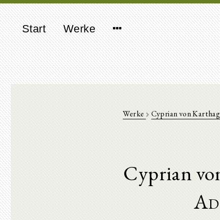
Start
Werke
Werke
Cyprian von Karthag
Cyprian vo
Ad