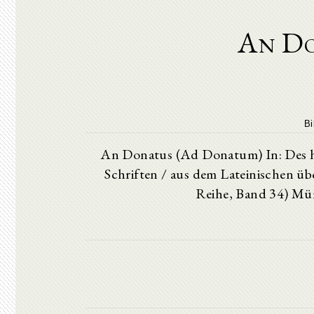
An Do
Bi
An Donatus (Ad Donatum) In: Des he
Schriften / aus dem Lateinischen übe
Reihe, Band 34) Mün