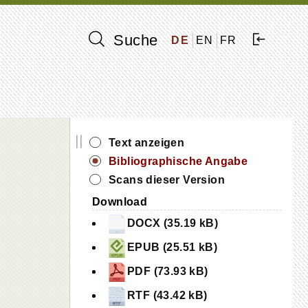
Suche
DE
EN
FR
||
Text anzeigen
Bibliographische Angabe
Scans dieser Version
Download
DOCX (35.19 kB)
EPUB (25.51 kB)
PDF (73.93 kB)
RTF (43.42 kB)