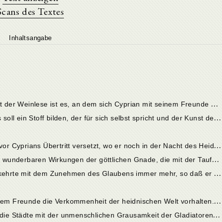
Scans des Textes
Inhaltsangabe
K
ap. 1. Ein schöner Ferientag in der Zeit der Weinlese ist es, an dem sich Cyprian mit seinem Freunde Donatus an einem idyllischen Ruheplätzchen in seinen Gärten niederläßt, um ihm sein übervolles Herz auszuschütten.
K
ap. 2. Den Gegenstand des Gesprächs soll ein Stoff bilden, der für sich selbst spricht und der Kunst der Rede gar nicht bedarf.
K
ap. 3. Zunächst werden wir in die Zeit vor Cyprians Übertritt versetzt, wo er noch in der Nacht des Heidentums befangen war und eine solche geistige Wiedergeburt für unmöglich gehalten hatte.
K
ap. 4. Mit Begeisterung schildert er die wunderbaren Wirkungen der göttlichen Gnade, die mit der Taufe auf den Christen überströmt.
K
ap. 5. In dieser Gnade erstarkt der Bekehrte mit dem Zunehmen des Glaubens immer mehr, so daß er sogar über die bösen Geister Gewalt bekommt.
K
ap. 6. Als Gegenstück will Cyprian seinem Freunde die Verkommenheit der heidnischen Welt vorhalten. Wie von einer hohen Warte aus läßt er ihn zuerst die blutigen Greuel sehen, die Raub, Mord und Krieg allenthalben anrichten.
K
ap. 7. Das gleiche düstere Bild zeigen die Städte mit der unmenschlichen Grausamkeit der Gladiatorenspiele.