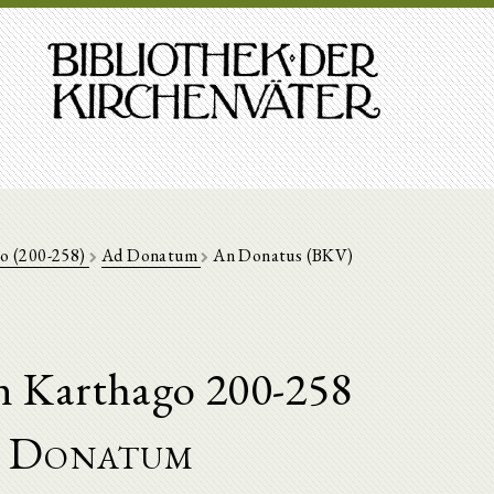
o (200-258)
Ad Donatum
An Donatus (BKV)
n Karthago 200-258
 Donatum