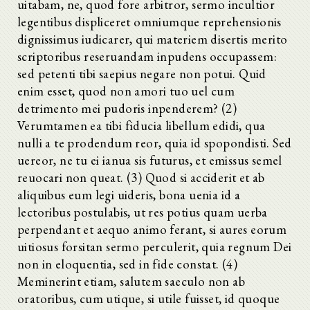
uitabam, ne, quod fore arbitror, sermo incultior
legentibus displiceret omniumque reprehensionis
dignissimus iudicarer, qui materiem disertis merito
scriptoribus reseruandam inpudens occupassem:
sed petenti tibi saepius negare non potui. Quid
enim esset, quod non amori tuo uel cum
detrimento mei pudoris inpenderem? (2)
Verumtamen ea tibi fiducia libellum edidi, qua
nulli a te prodendum reor, quia id spopondisti. Sed
uereor, ne tu ei ianua sis futurus, et emissus semel
reuocari non queat. (3) Quod si acciderit et ab
aliquibus eum legi uideris, bona uenia id a
lectoribus postulabis, ut res potius quam uerba
perpendant et aequo animo ferant, si aures eorum
uitiosus forsitan sermo perculerit, quia regnum Dei
non in eloquentia, sed in fide constat. (4)
Meminerint etiam, salutem saeculo non ab
oratoribus, cum utique, si utile fuisset, id quoque