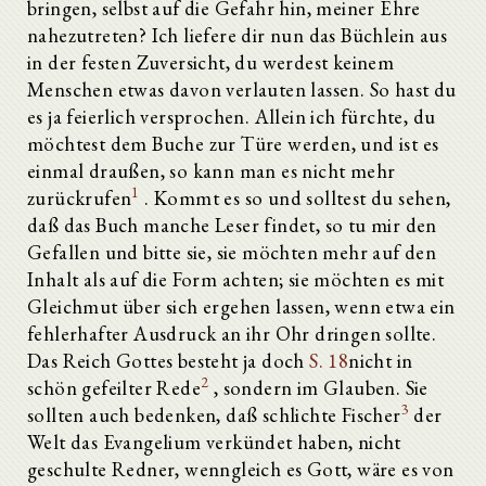
bringen, selbst auf die Gefahr hin, meiner Ehre
nahezutreten? Ich liefere dir nun das Büchlein aus
in der festen Zuversicht, du werdest keinem
Menschen etwas davon verlauten lassen. So hast du
es ja feierlich versprochen. Allein ich fürchte, du
möchtest dem Buche zur Türe werden, und ist es
einmal draußen, so kann man es nicht mehr
1
zurückrufen
. Kommt es so und solltest du sehen,
daß das Buch manche Leser findet, so tu mir den
Gefallen und bitte sie, sie möchten mehr auf den
Inhalt als auf die Form achten; sie möchten es mit
Gleichmut über sich ergehen lassen, wenn etwa ein
fehlerhafter Ausdruck an ihr Ohr dringen sollte.
Das Reich Gottes besteht ja doch
S. 18
nicht in
2
schön gefeilter Rede
, sondern im Glauben. Sie
3
sollten auch bedenken, daß schlichte Fischer
der
Welt das Evangelium verkündet haben, nicht
geschulte Redner, wenngleich es Gott, wäre es von