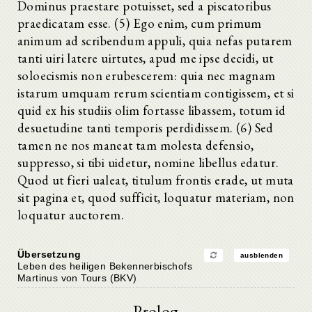
Dominus praestare potuisset, sed a piscatoribus
praedicatam esse. (5) Ego enim, cum primum
animum ad scribendum appuli, quia nefas putarem
tanti uiri latere uirtutes, apud me ipse decidi, ut
soloecismis non erubescerem: quia nec magnam
istarum umquam rerum scientiam contigissem, et si
quid ex his studiis olim fortasse libassem, totum id
desuetudine tanti temporis perdidissem. (6) Sed
tamen ne nos maneat tam molesta defensio,
suppresso, si tibi uidetur, nomine libellus edatur.
Quod ut fieri ualeat, titulum frontis erade, ut muta
sit pagina et, quod sufficit, loquatur materiam, non
loquatur auctorem.
Übersetzung
ausblenden
Leben des heiligen Bekennerbischofs
Martinus von Tours (BKV)
Prolog