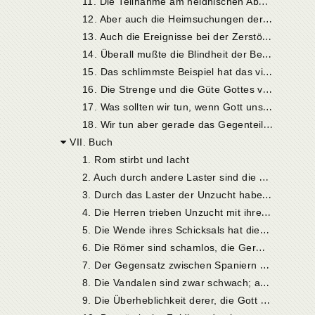
1
2. Aber auch die Heimsuchungen der verheerenden Völkerwanderung haben das Volk nicht gebessert; das Beispiel Karthagos
1
3. Auch die Ereignisse bei der Zerstörung einiger gallischer Städte sind ein Beweis
1
4. Überall mußte die Blindheit der Bewohner den Untergang herbeiführen
1
5. Das schlimmste Beispiel hat das viermal zerstörte Trier gegeben
1
6. Die Strenge und die Güte Gottes verfehlen bei uns ihren Zweck
1
7. Was sollten wir tun, wenn Gott uns schont?
1
8. Wir tun aber gerade das Gegenteil; darum werden wir ohne Aufhören gezüchtigt
VII. Buch
1. Rom stirbt und lacht
2
. Auch durch andere Laster sind die Römer schlechter als die Barbaren, die jetzt mit Recht die herrlichsten Länder besitzen
3
. Durch das Laster der Unzucht haben sich besonders die Aquitanier befleckt
4
. Die Herren trieben Unzucht mit ihren Sklavinnen
5
. Die Wende ihres Schicksals hat diese Menschen nicht gebessert
6
. Die Römer sind schamlos, die Germanen keusch
7
. Der Gegensatz zwischen Spaniern und Vandalen
8
. Die Vandalen sind zwar schwach; aber nach den Zeugnissen der Heiligen Schrift hat Gott oft den Schwachen den Sieg verliehen
9
. Die Überheblichkeit derer, die Gott nicht die Ehre geben, wird bestraft