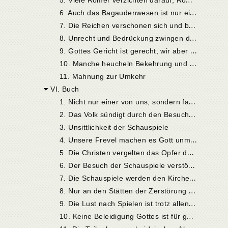
6
. Auch das Bagaudenwesen ist nur eine Folge der Unterdrückung
7
. Die Reichen verschonen sich und belasten die Armen
8
. Unrecht und Bedrückung zwingen die Armen zur Aufgabe der Freiheit
9
. Gottes Gericht ist gerecht, wir aber erkennen es nicht
1
0. Manche heucheln Bekehrung und begehen doch große Verbrechen, auch gegen ihre größten Wohltäter
11. Mahnung zur Umkehr
VI. Buch
1
. Nicht nur einer von uns, sondern fast alle sind schlecht oder streben danach, schlecht zu sein
2
. Das Volk sündigt durch den Besuch grausamer Schauspiele und die Teilnahme an heidnischem Aberglauben
3. Unsittlichkeit der Schauspiele
4
. Unsere Frevel machen es Gott unmöglich, uns zu beschützen
5
. Die Christen vergelten das Opfer des Erlösers mit Lastern
6
. Der Besuch der Schauspiele verstößt gegen die Grundlage des Glaubensbekenntnisses
7
. Die Schauspiele werden den Kirchen vorgezogen
8
. Nur an den Stätten der Zerstörung oder infolge allgemeiner Armut haben die Schauspiele teilweise aufgehört
9
. Die Lust nach Spielen ist trotz allen Elendes nicht verschwunden
1
0. Keine Beleidigung Gottes ist für gering zu erachten
1
1. Die Teilnahme am heidnischen Aberglauben der Spiele ist eine schwere Versündigung gegen Gott in glücklichen Tagen