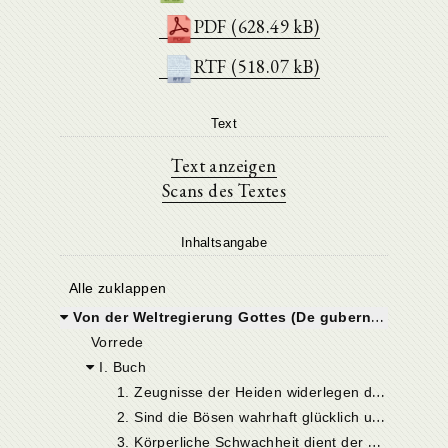
PDF (628.49 kB)
RTF (518.07 kB)
Text
Text anzeigen
Scans des Textes
Inhaltsangabe
Alle zuklappen
Von der Weltregierung Gottes (De gubernatione Dei)
Vorrede
I. Buch
1
. Zeugnisse der Heiden widerlegen die Einwendungen gegen die göttliche Vorsehung
2
. Sind die Bösen wahrhaft glücklich und die Guten wahrhaft unglücklich?
3
. Körperliche Schwachheit dient der Heiligung des Lebens