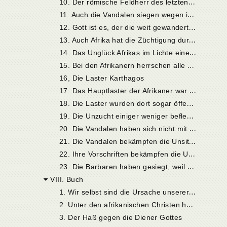
1
0. Der römische Feldherr des letzten Krieges ist ein Beispiel dafür
1
1. Auch die Vandalen siegen wegen ihrer Demut und Frömmigkeit
1
2. Gott ist es, der die weit gewanderten Vandalen zu VolIziehern seines Gerichtes macht
1
3. Auch Afrika hat die Züchtigung durch sie vollauf verdient
1
4. Das Unglück Afrikas im Lichte einer Prophetie Ezechiels
1
5. Bei den Afrikanern herrschen alle Laster in höchstem Maße
16, Die Laster Karthagos
1
7. Das Hauptlaster der Afrikaner war die Unzucht in allen Formen
1
8. Die Laster wurden dort sogar öffentlich verübt
1
9. Die Unzucht einiger weniger befleckt das ganze Volk
2
0. Die Vandalen haben sich nicht mit widernatürlichen Lastern befleckt
2
1. Die Vandalen bekämpfen die Unsittlichkeit, indem sie im Gegensatz zu den Römern ihre eigenen Gesetze befolgen
2
2. Ihre Vorschriften bekämpfen die Unsittlichkeit in vollem Umfang
2
3. Die Barbaren haben gesiegt, weil sie anderen sittlichen Grundsätzen huldigten als die Griechen und Römer
VIII. Buch
1
. Wir selbst sind die Ursache unserer Leiden
2
. Unter den afrikanischen Christen herrscht noch Götzendienst
3. Der Haß gegen die Diener Gottes