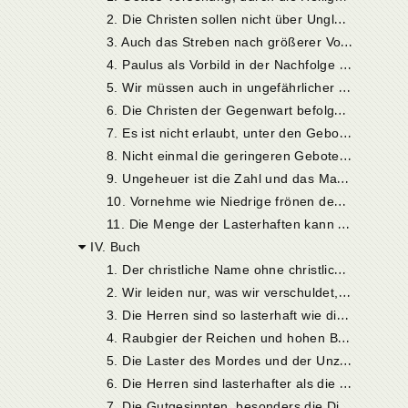
2
. Die Christen sollen nicht über Unglück klagen, weil sie nicht einmal die wichtigsten Gebote Gottes befolgen
3
. Auch das Streben nach größerer Vollkommenheit ist nicht rein genug
4
. Paulus als Vorbild in der Nachfolge des Herrn
5
. Wir müssen auch in ungefährlicher Zeit getreu unsere Pflicht erfüllen
6
. Die Christen der Gegenwart befolgen die Gebote der Nächstenliebe nicht
7
. Es ist nicht erlaubt, unter den Geboten Gottes eine Auswahl zu treffen
8
. Nicht einmal die geringeren Gebote werden von den Christen erfüllt
9
. Ungeheuer ist die Zahl und das Maß unserer Sünden
1
0. Vornehme wie Niedrige frönen den gleichen Lastern
1
1. Die Menge der Lasterhaften kann von den wenigen Guten nicht gerettet werden
IV. Buch
1
. Der christliche Name ohne christliches Leben ist wertlos
2
. Wir leiden nur, was wir verschuldet, auch wenn wir dies nicht anerkennen wollen
3
. Die Herren sind so lasterhaft wie die Sklaven
4
. Raubgier der Reichen und hohen Beamten
5
. Die Laster des Mordes und der Unzucht bei den Vornehmen
6
. Die Herren sind lasterhafter als die Sklaven, besonders auch durch Steuerbedrückung der Armen
7
. Die Gutgesinnten, besonders die Diener Gottes, werden von ihren Standesgenossen verachtet