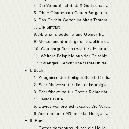
4
. Die Vernunft lehrt, daß Gott schon hienieden in die Ordnung der Dinge eingreift
5
. Ohne Glauben an Gottes Sorge um diese Welt ist die Gottesverehrung sinnlos
6
. Das Gericht Gottes im Alten Testament. Kain und Abel
7. Die Sintflut
8. Abraham. Sodoma und Gomorrha
9
. Moses und der Zug der Israeliten durch die Wüste
1
0. Gott sorgt für uns wie für die Israeliten, wenn wir auch seine Sorge nicht erkennen wollen
1
1. Weitere Beispiele aus der Geschichte Israels: Das goldene Kalb, der Sabbatschänder, der Gotteslästerer, Nadab und Abiu, Mirjam und Aaron
1
2. Strenges Gericht über Israel in der Wüste
II. Buch
1
. Zeugnisse der Heiligen Schrift für die Gegenwart Gottes
2
. Schriftbeweise für die Lenkertätigkeit Gottes
3
. Schriftbeweise für Gottes Richtertätigkeit auf Erden: Aus der Geschichte Davids
4. Davids Buße
5
. Davids weitere Schicksale: Die Verbrechen Ammons und Absalons und seine Flucht
6
. Auch fromme Männer der Heiligen Schrift rufen ein zeitliches Gericht Gottes herbei
III. Buch
1
. Gottes Vorsehung, durch die Heilige Schrift bezeugt, bedarf eigentlich keiner weiteren Beweise