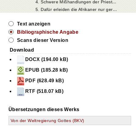
4
. Schwere Mißhandlungen der Priester und Mönche
5
. Dafür erleiden die Afrikaner nur gerechte Strafe
Text anzeigen
Bibliographische Angabe
Scans dieser Version
Download
DOCX (194.00 kB)
EPUB (185.28 kB)
PDF (628.49 kB)
RTF (518.07 kB)
Übersetzungen dieses Werks
Von der Weltregierung Gottes (BKV)