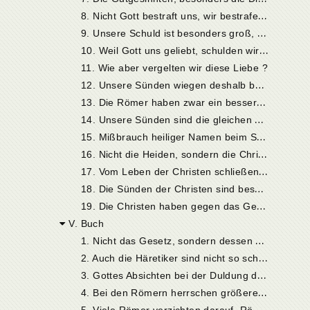
8
. Nicht Gott bestraft uns, wir bestrafen uns selbst
9
. Unsere Schuld ist besonders groß, weil sie die Fürsorge und Liebe Gottes verkennt
1
0. Weil Gott uns geliebt, schulden wir die größte Gegenliebe
11. Wie aber vergelten wir diese Liebe ?
1
2. Unsere Sünden wiegen deshalb besonders schwer, weil wir Christen sind
1
3. Die Römer haben zwar ein besseres Sittengesetz als die Barbaren, leben aber nicht danach
1
4. Unsere Sünden sind die gleichen wie die der Barbaren
1
5. Mißbrauch heiliger Namen beim Schwören
1
6. Nicht die Heiden, sondern die Christen lästern Gott
1
7. Vom Leben der Christen schließen die Heiden auf Christi Lehre
1
8. Die Sünden der Christen sind besonders schwer, weil sie die Heiden zur Gotteslästerung veranlassen
1
9. Die Christen haben gegen das Gesetz größere Verpflichtungen als die Heiden, weil sie das Gesetz kennen, die Heiden aber nicht
V. Buch
1
. Nicht das Gesetz, sondern dessen Übertretung ist verderblich
2
. Auch die Häretiker sind nicht so schuldig wie die Rechtgläubigen
3
. Gottes Absichten bei der Duldung der Häretiker
4
. Bei den Römern herrschen größere Laster als bei den Goten und Vandalen, z.B. die Proskriptionen gegen die Armen
5
. Viele Römer verzichten darauf, Römer zu bleiben und flüchten zu den Barbaren