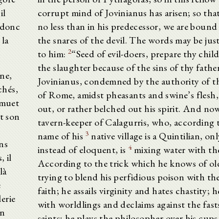
il
corrupt mind of Jovinianus has arisen; so that
i donc
no less than in his predecessor, we are bound
 la
the snares of the devil. The words may be jus
2
to him:
“Seed of evil-doers, prepare thy chil
the slaughter because of the sins of thy fathe
ine,
Jovinianus, condemned by the authority of 
chés,
of Rome, amidst pheasants and swine’s flesh
n muet
out, or rather belched out his spirit. And now
nt son
tavern-keeper of Calagurris, who, according 
3
name of his
native village is a Quintilian, o
ins
4
instead of eloquent, is
mixing water with th
, il
According to the trick which he knows of old
là
trying to blend his perfidious poison with th
e
faith; he assails virginity and hates chastity; h
erie
with worldlings and declaims against the fast
on
saints; he plays the philosopher over his cups