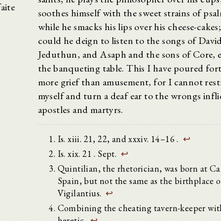
aite
soothes himself with the sweet strains of psa
while he smacks his lips over his cheese-cakes
could he deign to listen to the songs of Davi
Jeduthun, and Asaph and the sons of Core, e
the banqueting table. This I have poured for
more grief than amusement, for I cannot rest
myself and turn a deaf ear to the wrongs infl
apostles and martyrs.
Is. xiii. 21, 22, and xxxiv. 14–16 .
↩
Is. xix. 21 . Sept.
↩
Quintilian, the rhetorician, was born at Cal
Spain, but not the same as the birthplace o
Vigilantius.
↩
Combining the cheating tavern-keeper wit
heretic.
↩