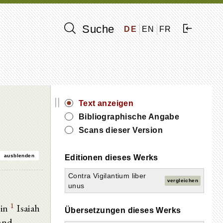
Suche
DE
EN
FR
||
Text anzeigen
Bibliographische Angabe
Scans dieser Version
ausblenden
Editionen dieses Werks
Contra Vigilantium liber
vergleichen
unus
1
 in
Isaiah
Übersetzungen dieses Werks
 and