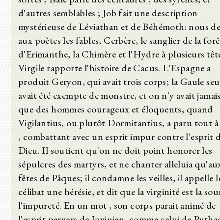
d'autres semblables ; Job fait une description
mystérieuse de Léviathan et de Béhémoth: nous d
aux poètes les fables, Cerbère, le sanglier de la forê
d'Erimanthe, la Chimère et l'Hydre à plusieurs têt
Virgile rapporte l'histoire de Cacus. L'Espagne a
produit Geryon, qui avait trois corps; la Gaule seu
avait été exempte de monstre, et on n'y avait jamai
que des hommes courageux et éloquents, quand
Vigilantius, ou plutôt Dormitantius, a paru tout 
, combattant avec un esprit impur contre l'esprit 
Dieu. Il soutient qu'on ne doit point honorer les
sépulcres des martyrs, et ne chanter alleluia qu'au
fêtes de Pâques; il condamne les veilles, il appelle l
célibat une hérésie, et dit que la virginité est la so
l'impureté. En un mot , son corps parait animé de
l'esprit pervers de Jovinien, comme celui de Pytha