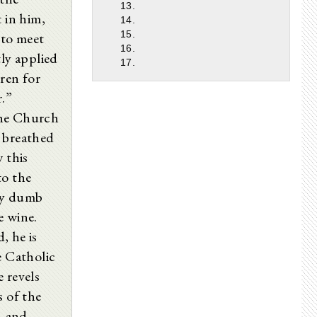
13.
 in him,
14.
15.
 to meet
16.
tly applied
17.
dren for
r.”
the Church
, breathed
 this
to the
nly dumb
e wine.
, he is
e Catholic
e revels
s of the
, and