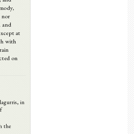
lmody,
; nor
d and
xcept at
th with
rain
icted on
agurris, in
f
h the