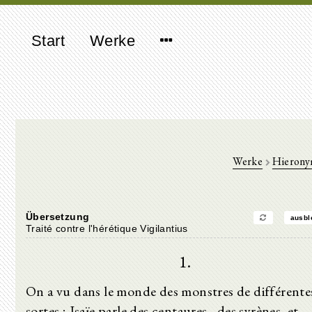
Start
Werke
Werke
Hierony
Übersetzung
ausbl
Traité contre l'hérétique Vigilantius
1.
On a vu dans le monde des monstres de différente
sortes ; Isaïe parle des centaures , des syrènes, et