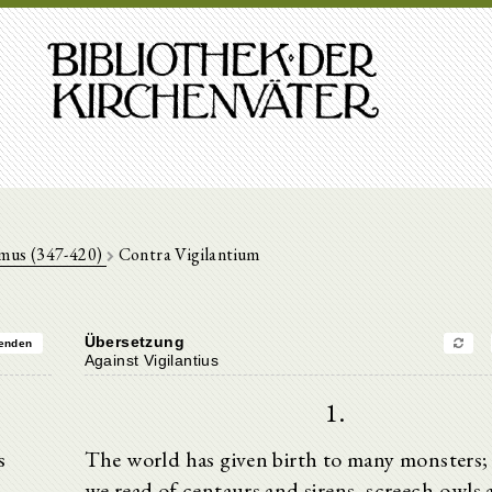
mus (347-420)
Contra Vigilantium
Übersetzung
enden
Against Vigilantius
1.
s
The world has given birth to many monsters;
we read of centaurs and sirens, screech-owls