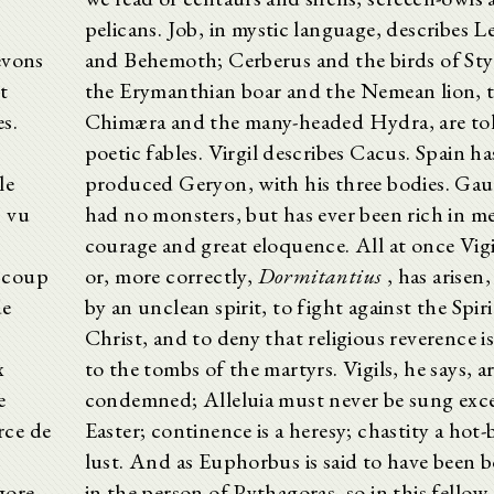
pelicans. Job, in mystic language, describes L
evons
and Behemoth; Cerberus and the birds of St
t
the Erymanthian boar and the Nemean lion, 
es.
Chimæra and the many-headed Hydra, are tol
poetic fables. Virgil describes Cacus. Spain ha
le
produced Geryon, with his three bodies. Gau
s vu
had no monsters, but has ever been rich in m
courage and great eloquence. All at once Vigi
à coup
or, more correctly,
Dormitantius
, has arisen
de
by an unclean spirit, to fight against the Spiri
Christ, and to deny that religious reverence is
x
to the tombs of the martyrs. Vigils, he says, a
e
condemned; Alleluia must never be sung exce
urce de
Easter; continence is a heresy; chastity a hot-
lust. And as Euphorbus is said to have been 
gore
in the person of Pythagoras, so in this fellow