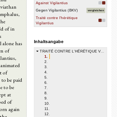
Against Vigilantius
eviathan
Gegen Vigilantius (BKV)
vergleichen
ymphalus,
Traité contre l'hérétique
the
Vigilantius
d of in
s
Inhaltsangabe
l alone has
en of
TRAITÉ CONTRE L'HÉRÉTIQUE VIGILANTIUS, ou RÉFUTATION DE SES ERREURS.
1.
lantius,
2.
, animated
3.
t of
4.
5.
 to be paid
6.
re to be
7.
8.
pt at
9.
bed of
10.
born again
11.
12.
 the