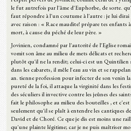
le fut autrefois par l'âme d'Euphorbe, de sorte. qu'
faut répondre à l'un coutume à l'autre : je lui dira
avec raison : « Race maudite! prépare tes enfants à
mort, à cause du péché de leur père. »
Jovinien, condamné par l'autorité de l'Eglise roma
vomit son âme au milieu de mets délicats et recher
plutôt qu'il ne la rendit; celui-ci est un Quintilie
dans les cabarets, il mêle l'eau au vin et se rappela
an. tienne profession pour infecter de son venin la
pureté de la foi, il attaque la virginité dans les fest
des séculiers il invective contre les jeûnes des saints
fait le philosophe au milieu des bouteilles , et c'est 
seulement qu'il se plaît à entendre les cantiques d
David et de Choré. Ce que je dis est moins une raill
qu'une plainte légitime; car je ne puis maîtriser m