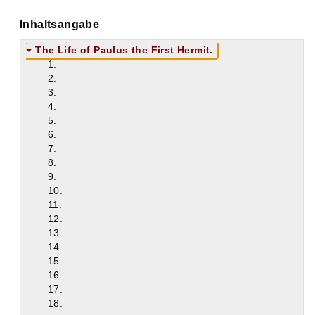
Inhaltsangabe
The Life of Paulus the First Hermit.
1.
2.
3.
4.
5.
6.
7.
8.
9.
10.
11.
12.
13.
14.
15.
16.
17.
18.