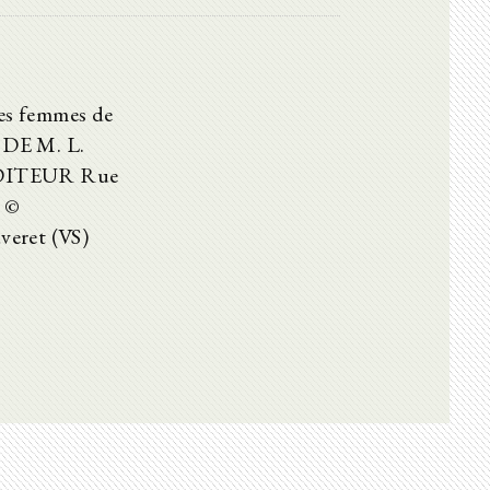
tes femmes de
 DE M. L.
DITEUR Rue
 ©
veret (VS)