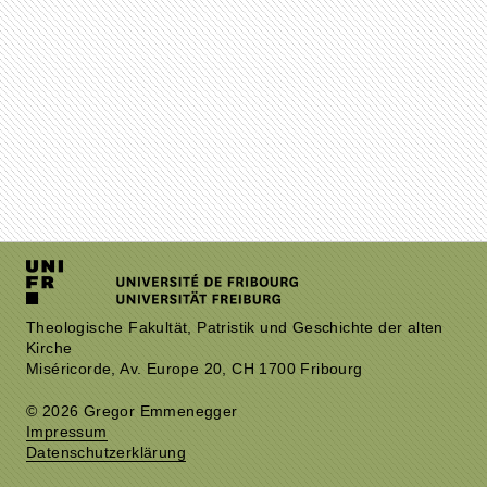
Theologische Fakultät, Patristik und Geschichte der alten
Kirche
Miséricorde, Av. Europe 20, CH 1700 Fribourg
© 2026 Gregor Emmenegger
Impressum
Datenschutzerklärung