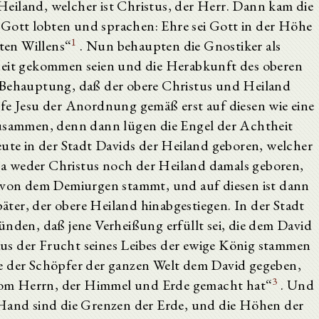
eiland, welcher ist Christus, der Herr. Dann kam die
Gott lobten und sprachen: Ehre sei Gott in der Höhe
1
ten Willens“
. Nun behaupten die Gnostiker als
heit gekommen seien und die Herabkunft des oberen
e Behauptung, daß der obere Christus und Heiland
ufe Jesu der Anordnung gemäß erst auf diesen wie eine
zusammen, denn dann lügen die Engel der Achtheit
eute in der Stadt Davids der Heiland geboren, welcher
 ja weder Christus noch der Heiland damals geboren,
r von dem Demiurgen stammt, und auf diesen ist dann
später, der obere Heiland hinabgestiegen. In der Stadt
ünden, daß jene Verheißung erfüllt sei, die dem David
us der Frucht seines Leibes der ewige König stammen
e der Schöpfer der ganzen Welt dem David gegeben,
3
t vom Herrn, der Himmel und Erde gemacht hat“
. Und
 Hand sind die Grenzen der Erde, und die Höhen der