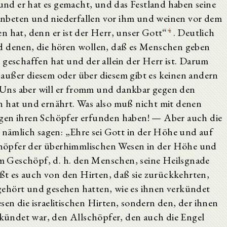
 und er hat es gemacht, und das Festland haben seine
nbeten und niederfallen vor ihm und weinen vor dem
4
n hat, denn er ist der Herr, unser Gott“
. Deutlich
d denen, die hören wollen, daß es Menschen geben
 geschaffen hat und der allein der Herr ist. Darum
t, außer diesem oder über diesem gibt es keinen andern
Uns aber will er fromm und dankbar gegen den
n hat und ernährt. Was also muß nicht mit denen
egen ihren Schöpfer erfunden haben! — Aber auch die
e nämlich sagen: „Ehre sei Gott in der Höhe und auf
 Schöpfer der überhimmlischen Wesen in der Höhe und
nem Geschöpf, d. h. den Menschen, seine Heilsgnade
t es auch von den Hirten, daß sie zurückkehrten,
e gehört und gesehen hatten, wie es ihnen verkündet
en die israelitischen Hirten, sondern den, der ihnen
ündet war, den Allschöpfer, den auch die Engel