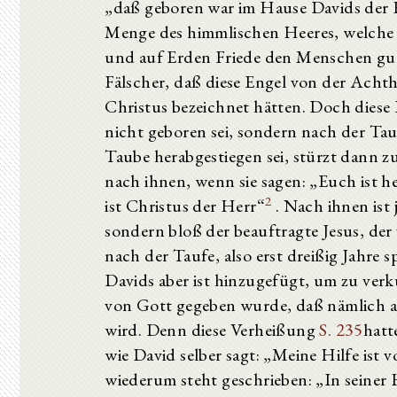
„daß geboren war im Hause Davids der H
Menge des himmlischen Heeres, welche 
und auf Erden Friede den Menschen gu
Fälscher, daß diese Engel von der Acht
Christus bezeichnet hätten. Doch dies
nicht geboren sei, sondern nach der Ta
Taube herabgestiegen sei, stürzt dann 
nach ihnen, wenn sie sagen: „Euch ist h
2
ist Christus der Herr“
. Nach ihnen ist
sondern bloß der beauftragte Jesus, de
nach der Taufe, also erst dreißig Jahre 
Davids aber ist hinzugefügt, um zu verk
von Gott gegeben wurde, daß nämlich a
wird. Denn diese Verheißung
S. 235
hatt
wie David selber sagt: „Meine Hilfe is
wiederum steht geschrieben: „In seiner