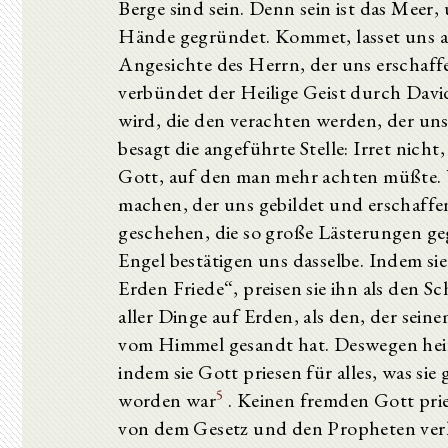
Berge sind sein. Denn sein ist das Meer,
Hände gegründet. Kommet, lasset uns a
Angesichte des Herrn, der uns erschaffe
verbündet der Heilige Geist durch Davi
wird, die den verachten werden, der uns
besagt die angeführte Stelle: Irret nich
Gott, auf den man mehr achten müßte. 
machen, der uns gebildet und erschaffe
geschehen, die so große Lästerungen g
Engel bestätigen uns dasselbe. Indem si
Erden Friede“, preisen sie ihn als den
aller Dinge auf Erden, als den, der sei
vom Himmel gesandt hat. Deswegen heiß
indem sie Gott priesen für alles, was si
5
worden war
. Keinen fremden Gott pries
von dem Gesetz und den Propheten verk