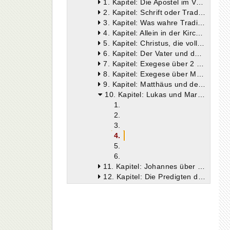
1. Kapitel: Die Apostel im Vollbesitz der Wahrheit
2. Kapitel: Schrift oder Tradition werden nach Belieben verworfen
3. Kapitel: Was wahre Tradition ist
4. Kapitel: Allein in der Kirche ist die wahre Tradition
5. Kapitel: Christus, die vollkommene Wahrheit
6. Kapitel: Der Vater und der Sohn sind wahrer Gott
7. Kapitel: Exegese über 2 Kor. 4,4
8. Kapitel: Exegese über Mt. 6,24
9. Kapitel: Matthäus und der Gott des Alten Testamentes
10. Kapitel: Lukas und Markus über den Gott des Alten Testamentes
1.
2.
3.
4.
5.
6.
11. Kapitel: Johannes über dasselbe Thema. — Die vier Evangelien als Ganzes
12. Kapitel: Die Predigten der Apostel
13. Kapitel: Paulus lehrt nichts anders wie die übrigen Apostel
14. Kapitel: Das Evangelium des Lukas
15. Kapitel: Es gibt keine Geheimlehre Christi
16. Kapitel: Es gibt nur einen Jesus Christus
17. Kapitel: Was auf Jesus herabstieg, war der Hl. Geist