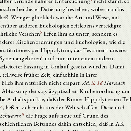
stellten Gründe näherer Untersuchung
nicht stand, so
orscher bei dieser Datierung bestehen, wobei man bis
ieß. Weniger glücklich war die Art und Weise, mit
genüber anderen Euchologien zeitlebens verteidigte.
5
htliche Versehen
liefen ihm da unter, sondern es
 anderer Kirchenordnungen und Euchologien, wie die
onstitutiones per Hippolytum, das Testament unseres
6
 Syrien angehören
und nur unter einem andern
arbeiteter Fassung in Umlauf gesetzt wurden. Damit
 teilweise früher Zeit, einfachhin in ihrer
blieb ihm natürlich nicht erspart.
Ad.
S. 18
Harnack
er Abfassung der sog. ägyptischen Kirchenordnung um
d die Anhaltspunkte, daß der Römer Hippolyt einen Tei
7
e
, ließen sich nicht aus der Welt schaffen. Diese und
8
Schwartz
die Frage aufs neue auf Grund des
schichtlichen Befundes dahin entschied, daß in AK