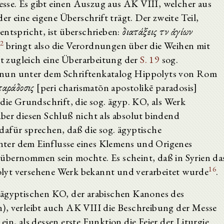
resse. Es gibt einen Auszug aus AK VIII, welcher aus
der eine eigene Überschrift trägt. Der zweite Teil,
spricht, ist überschrieben:
διατάξεις τῶν ἁγίων
12
bringt also die Verordnungen über die Weihen mit
lt zugleich eine Überarbeitung der
S. 19
sog.
 nun unter dem Schriftenkatalog Hippolyts von Rom
παράδοσις
[peri charismatōn apostolikē paradosis]
 die Grundschrift, die sog. ägyp. KO, als Werk
aber diesen Schluß nicht als absolut bindend
dafür sprechen, daß die sog. ägyptische
ter dem Einflusse eines Klemens und Origenes
übernommen sein mochte. Es scheint, daß in Syrien da
16
lyt versehene Werk bekannt und verarbeitet wurde
.
 ägyptischen KO, der arabischen Kanones des
), verleibt auch AK VIII die Beschreibung der Messe
in, als dessen erste Funktion die Feier der Liturgie