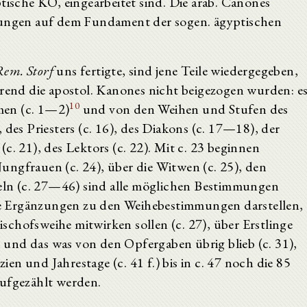
tische KO, eingearbeitet sind. Die arab. Canones
ldungen auf dem Fundament der sogen. ägyptischen
em. Storf
uns fertigte, sind jene Teile wiedergegeben,
nd die apostol. Kanones nicht beigezogen wurden: e
10
men (c. 1—2)
und von den Weihen und Stufen des
 des Priesters (c. 16), des Diakons (c. 17—18), der
c. 21), des Lektors (c. 22). Mit c. 23 beginnen
ungfrauen (c. 24), über die Witwen (c. 25), den
iteln (c. 27—46) sind alle möglichen Bestimmungen
e Ergänzungen zu den Weihebestimmungen darstellen,
Bischofsweihe mitwirken sollen (c. 27), über Erstlinge
und das was von den Opfergaben übrig blieb (c. 31),
zien und Jahrestage (c. 41 f.) bis in c. 47 noch die 85
aufgezählt werden.