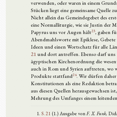
verwenden, oder waren in einem Grundri
Stücken liegt eine gemeinsame Quelle zug
Nicht allein das Gemeindegebet des erst
eine Normalliturgie, wie sie Justin der M
23
Papyrus uns vor Augen hält
, gaben fü
Abendmahlsworte mit Epiklese, Gebete
Ideen und einen Wortschatz für alle Län
21
und dort antreffen. Ebenso darf un
ägyptischen Kirchenordnung die wesentl
auch in Rom und Syrien auftreten, wo wi
24
Produkte stattfand
. Wir dürfen daher
Konstitutionen als eine Redaktion betra
aus diesen Quellen herausgewachsen ist, 
Mehrung des Umfanges einem leitenden
S. 21
(1.) Ausgabe von
F. X. Funk,
Dida