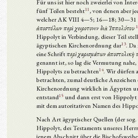
Für uns ist hier noch zweierlei von Inte
11
fünf Teilen besteht
, von denen aber je
welcher AK VIII 4—5; 16—18; 30—31 ent
ἀποστόλων περὶ χειροτονιῶν διὰ Ἱππολύτου
Hippolyt in Verbindung, dieser Teil stel
13
ägyptischen Kirchenordnung dar
. Da
eine Schrift
περὶ χαρισμάτων ἀποστολικὴ 
genannt ist, so lag die Vermutung nahe,
14
Hippolyts zu betrachten
. Wir dürfen 
betrachten, zumal deutliche Anzeichen 
Kirchenordnung wirklich in Ägypten un
15
entstand
und dann erst von Hippolyt 
mit dem autoritativen Namen des Hippo
Nach Art ägyptischer Quellen (der sog.
Hippolyt, des Testaments unseres Herrn
jenem Abschnitt über die Bischofsweihe e