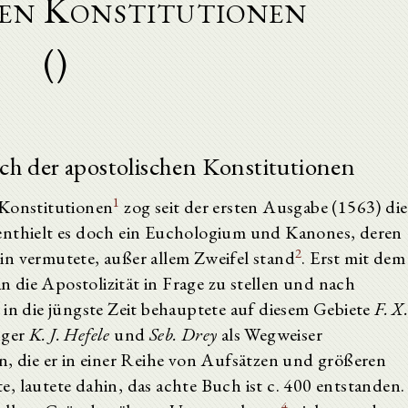
hen Konstitutionen
()
uch der apostolischen Konstitutionen
1
 Konstitutionen
zog seit der ersten Ausgabe (1563) die
enthielt es doch ein Euchologium und Kanones, deren
2
in vermutete, außer allem Zweifel stand
. Erst mit dem
 die Apostolizität in Frage zu stellen und nach
 in die jüngste Zeit behauptete auf diesem Gebiete
F. X
nger
K. J. Hefele
und
Seb. Drey
als Wegweiser
n, die er in einer Reihe von Aufsätzen und größeren
, lautete dahin, das achte Buch ist c. 400 entstanden.
4