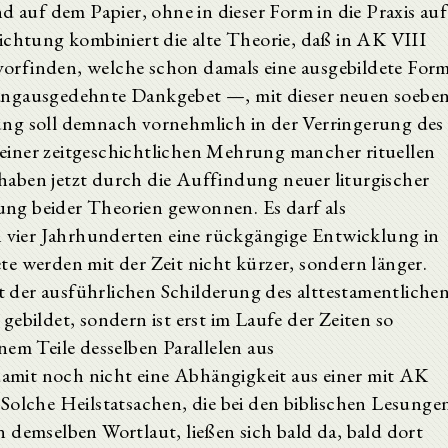
d auf dem Papier, ohne in dieser Form in die Praxis auf
ichtung kombiniert die alte Theorie, daß in AK VIII
h vorfinden, welche schon damals eine ausgebildete For
angausgedehnte Dankgebet —, mit dieser neuen soebe
ung soll demnach vornehmlich in der Verringerung des
einer zeitgeschichtlichen Mehrung mancher rituellen
aben jetzt durch die Auffindung neuer liturgischer
ng beider Theorien gewonnen. Es darf als
n vier Jahrhunderten eine rückgängige Entwicklung in
e werden mit der Zeit nicht kürzer, sondern länger.
der ausführlichen Schilderung des alttestamentliche
ebildet, sondern ist erst im Laufe der Zeiten so
nem Teile desselben Parallelen aus
 damit noch nicht eine Abhängigkeit aus einer mit AK
Solche Heilstatsachen, die bei den biblischen Lesunge
 demselben Wortlaut, ließen sich bald da, bald dort