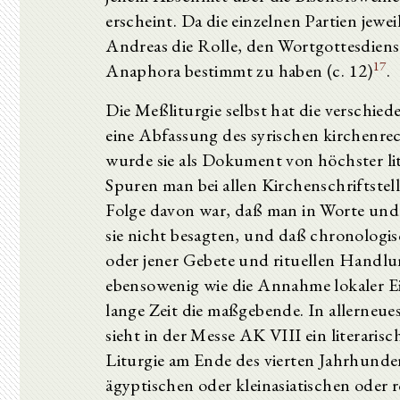
erscheint. Da die einzelnen Partien jew
Andreas die Rolle, den Wortgottesdienst
17
Anaphora bestimmt zu haben (c. 12)
.
Die Meßliturgie selbst hat die verschie
eine Abfassung des syrischen kirchenrec
wurde sie als Dokument von höchster li
Spuren man bei allen Kirchenschriftste
Folge davon war, daß man in Worte und S
sie nicht besagten, und daß chronologis
oder jener Gebete und rituellen Handlu
ebensowenig wie die Annahme lokaler E
lange Zeit die maßgebende. In allerneues
sieht in der Messe AK VIII ein literarisc
Liturgie am Ende des vierten Jahrhunde
ägyptischen oder kleinasiatischen oder