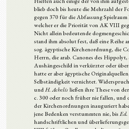
Hielten auch einige der von ihm aufge
blieb doch bis heute die Mehrzahl der F
gegen 370 für die Abfassung Spielraum l
welcher er die Priorität von AK VIII ge
Nicht allein bedeutende dogmengeschic
stand ihm absolut fest, daß eine Reihe
sog. ägyptische Kirchenordnung, die C
Herrn, die arab. Canones des Hippolyt,
Aushängeschild in verkürzter oder über
hatte er aber ägyptische Originalquellen,
Selbständigkeit vernichtet. Widerspruch 
und
H. Achelis
ließen ihre These von d
c. 300 oder noch früher nie fallen, un
der Kirchenordnungen inauguriert hab
jene Bedenken verstummten nie, bis
Ed. 
handschriftlichen und überlieferungsge