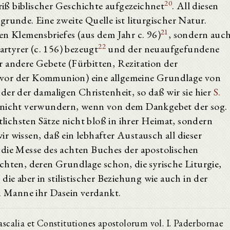
20
ß biblischer Geschichte aufgezeichnet
. All diesen
runde. Eine zweite Quelle ist liturgischer Natur.
21
en Klemensbriefes (aus dem Jahr c. 96)
, sondern auc
22
artyrer (c. 156) bezeugt
und der neuaufgefundene
r andere Gebete (Fürbitten, Rezitation der
 vor der Kommunion) eine allgemeine Grundlage von
der der damaligen Christenheit, so daß wir sie hier
S.
s nicht verwundern, wenn von dem Dankgebet der sog.
ichsten Sätze nicht bloß in ihrer Heimat, sondern
r wissen, daß ein lebhafter Austausch all dieser
 die Messe des achten Buches der apostolischen
chten, deren Grundlage schon, die syrische Liturgie,
die aber in stilistischer Beziehung wie auch in der
 Manne ihr Dasein verdankt.
scalia et Constitutiones apostolorum vol. I. Paderbornae