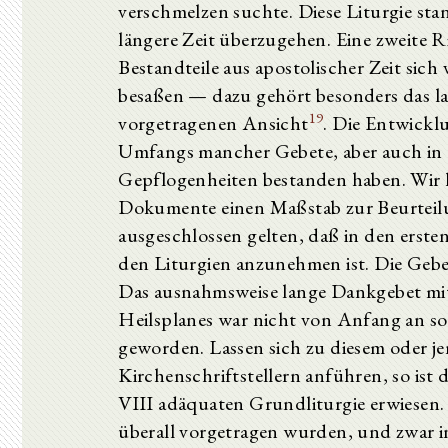
verschmelzen suchte. Diese Liturgie stan
längere Zeit überzugehen. Eine zweite R
Bestandteile aus apostolischer Zeit sic
besaßen — dazu gehört besonders das l
19
vorgetragenen Ansicht
. Die Entwickl
Umfangs mancher Gebete, aber auch in 
Gepflogenheiten bestanden haben. Wir h
Dokumente einen Maßstab zur Beurteilu
ausgeschlossen gelten, daß in den erste
den Liturgien anzunehmen ist. Die Gebet
Das ausnahmsweise lange Dankgebet mit 
Heilsplanes war nicht von Anfang an so g
geworden. Lassen sich zu diesem oder je
Kirchenschriftstellern anführen, so ist
VIII adäquaten Grundliturgie erwiesen. 
überall vorgetragen wurden, und zwar in