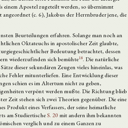
eils einem Apostel zugeteilt werden, so übernimmt
 angeordnet (c. 6), Jakobus der Herrnbruder jene, die
densten Beurteilungen erfahren. Solange man noch an
htlichen Oktateuchs in apostolischer Zeit glaubte,
turgiegeschichtlicher Bedeutung betrachtet, dessen
18
llern wiederzufinden sich bemühte
. Die natürliche
ätze dieser sekundären Zeugen vieles hineinlas, was
che Fehler mitunterliefen. Eine Entwicklung dieser
ngen schien es im Altertum nicht zu geben,
igenheiten verpönt werden mußte. Die Richtung blieb
ter Zeit stehen sich zwei Theorien gegenüber. Die eine
hes Produkt eines Verfassers, der seine heimatliche
rts am Studiertische
S. 20
mit andern ihm bekannten
 römischen verglich und zu einem Ganzen zu