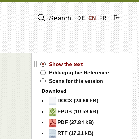
Search
DE
EN
FR
||
Show the text
Bibliographic Reference
Scans for this version
Download
DOCX (24.66 kB)
EPUB (10.59 kB)
PDF (37.84 kB)
RTF (17.21 kB)