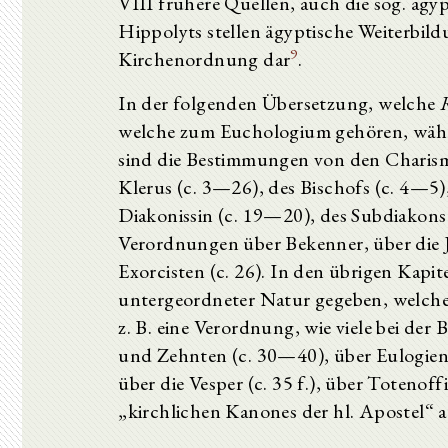
VIII frühere Quellen, auch die sog. ägyp
Hippolyts stellen ägyptische Weiterbi
9
Kirchenordnung dar
.
In der folgenden Übersetzung, welche
R
welche zum Euchologium gehören, währe
sind die Bestimmungen von den Charis
Klerus (c. 3—26), des Bischofs (c. 4—5),
Diakonissin (c. 19—20), des Subdiakons (
Verordnungen über Bekenner, über die J
Exorcisten (c. 26). In den übrigen Kap
untergeordneter Natur gegeben, welch
z. B. eine Verordnung, wie viele bei der 
und Zehnten (c. 30—40), über Eulogien 
über die Vesper (c. 35 f.), über Totenoffi
„kirchlichen Kanones der hl. Apostel“ 