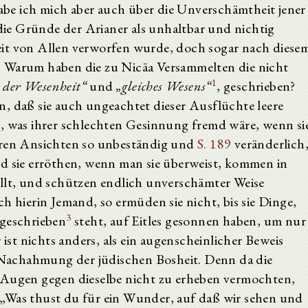
be ich mich aber auch über die Unverschämtheit jener
ie Gründe der Arianer als unhaltbar und nichtig
eit von Allen verworfen wurde, doch sogar nach diese
: Warum haben die zu Nicäa Versammelten die nicht
1
 der Wesenheit“
und
„gleiches Wesens“
, geschrieben?
, daß sie auch ungeachtet dieser Ausflüchte leere
s, was ihrer schlechten Gesinnung fremd wäre, wenn si
ihren Ansichten so unbeständig und
S. 189
veränderlich
nd sie erröthen, wenn man sie überweist, kommen in
ellt, und schützen endlich unverschämter Weise
h hierin Jemand, so ermüden sie nicht, bis sie Dinge,
3
 geschrieben
steht, auf Eitles gesonnen haben, um nur
 ist nichts anders, als ein augenscheinlicher Beweis
e Nachahmung der jüdischen Bosheit. Denn da die
 Augen gegen dieselbe nicht zu erheben vermochten,
„Was thust du für ein Wunder, auf daß wir sehen und