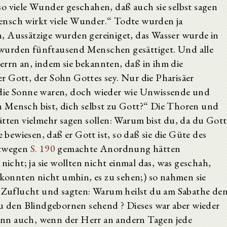
o viele Wunder geschahen, daß auch sie selbst sagen
ensch wirkt viele Wunder.“ Todte wurden ja
, Aussätzige wurden gereiniget, das Wasser wurde in
wurden fünftausend Menschen gesättiget. Und alle
rrn an, indem sie bekannten, daß in ihm die
r Gott, der Sohn Gottes sey. Nur die Pharisäer
 die Sonne waren, doch wieder wie Unwissende und
 Mensch bist, dich selbst zu Gott?“ Die Thoren und
ätten vielmehr sagen sollen: Warum bist du, da du Gott
ewiesen, daß er Gott ist, so daß sie die Güte des
rtwegen
S. 190
gemachte Anordnung hätten
nicht; ja sie wollten nicht einmal das, was geschah,
e konnten nicht umhin, es zu sehen;) so nahmen sie
re Zuflucht und sagten: Warum heilst du am Sabathe de
den Blindgebornen sehend ? Dieses war aber wieder
nn auch, wenn der Herr an andern Tagen jede