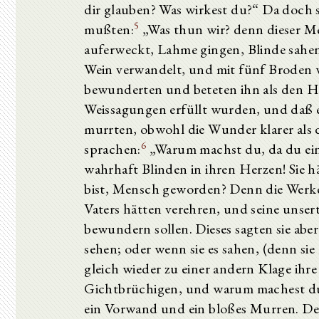
dir glauben? Was wirkest du?“ Da doch s
5
mußten:
„Was thun wir? denn dieser M
auferweckt, Lahme gingen, Blinde sahen
Wein verwandelt, und mit fünf Broden 
bewunderten und beteten ihn als den He
Weissagungen erfüllt wurden, und daß e
murrten, obwohl die Wunder klarer als
6
sprachen:
„Warum machst du, da du ein
wahrhaft Blinden in ihren Herzen! Sie h
bist, Mensch geworden? Denn die Werke b
Vaters hätten verehren, und seine unse
bewundern sollen. Dieses sagten sie aber 
sehen; oder wenn sie es sahen, (denn si
gleich wieder zu einer andern Klage ih
Gichtbrüchigen, und warum machest du 
ein Vorwand und ein bloßes Murren. De