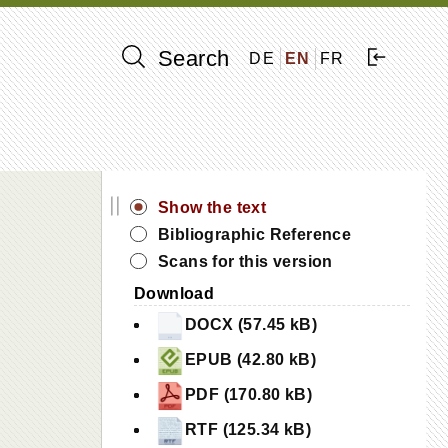
Search
DE
EN
FR
||
Show the text
Bibliographic Reference
Scans for this version
Download
DOCX (57.45 kB)
EPUB (42.80 kB)
PDF (170.80 kB)
RTF (125.34 kB)