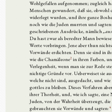
Wohlgefallen aufgenommen; zugleich ha
Menschen gewundert, daß sie, obwohl d
widerlegt wurden, und ihre ganze Bosh
noch wie die Juden murrten und sagten
geschriebenen Ausdrücke, nämlich
„aus
Du hast zwar als beredter Mann bewiesen
Worte vorbringen. Jene aber thun nicht
Vorwände erdichten. Denn sie sind in 
2
wie die Chamäleone
in ihren Farben, u
Verlegenheit, wenn man sie zur Rede st
nichtige Gründe vor. Ueberweiset sie auc
welche nicht sind, ausgedacht, und wie
gottlos zu bleiben. Dieses Verfahren aber
ihrer Thorheit, und, wie ich sagte, ein
Juden, von der Wahrheit überzeugt, die
4
gebrauchten sie Vorwände und sagten: