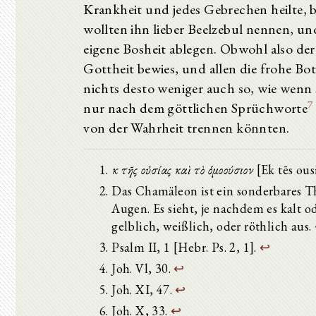
Krankheit und jedes Gebrechen heilte, b
wollten ihn lieber Beelzebul nennen, und
eigene Bosheit ablegen. Obwohl also der
Gottheit bewies, und allen die frohe Bo
nichts desto weniger auch so, wie wenn 
7
nur nach dem göttlichen Sprüchworte
von der Wahrheit trennen könnten.
Ἐκ τῆς οὐσίας καὶ τὸ ὁμοούσιον
[Ek tēs ous
Das Chamäleon ist ein sonderbares T
Augen. Es sieht, je nachdem es kalt od
gelblich, weißlich, oder röthlich aus.
Psalm II, 1 [Hebr. Ps. 2, 1].
↩
Joh. Vl, 30.
↩
Joh. XI, 47.
↩
Joh. X, 33.
↩